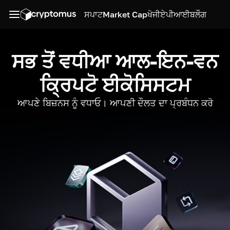
ਸਪਾਟ
Market Cap
ਖੋਜੀ
ਏਪੀਆਈ
ਬਲੌਗ
ਸਭ ਤੋਂ ਵਧੀਆ ਆਲ-ਇਨ-ਵਨ
ਕ੍ਰਿਪਟੋ ਈਕੋਸਿਸਟਮ
ਆਪਣੇ ਬਿਜ਼ਨਸ ਨੂੰ ਵਧਾਓ। ਆਪਣੀ ਦੌਲਤ ਦਾ ਪ੍ਰਬੰਧਨ ਕਰੋ