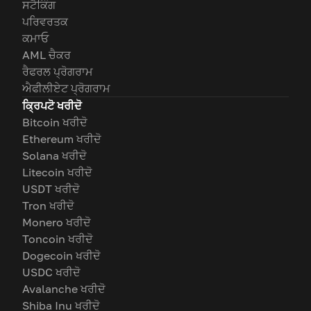
ਸਟੈਕਿੰਗ
ਪਰਿਵਰਤਕ
ਕਮਾਓ
AML ਚੈਕਰ
ਰੈਫਰਲ ਪ੍ਰੋਗਰਾਮ
ਐਫੀਲੀਏਟ ਪ੍ਰੋਗਰਾਮ
ਕ੍ਰਿਪਟੋ ਖਰੀਦੋ
Bitcoin ਖਰੀਦੋ
Ethereum ਖਰੀਦੋ
Solana ਖਰੀਦੋ
Litecoin ਖਰੀਦੋ
USDT ਖਰੀਦੋ
Tron ਖਰੀਦੋ
Monero ਖਰੀਦੋ
Toncoin ਖਰੀਦੋ
Dogecoin ਖਰੀਦੋ
USDC ਖਰੀਦੋ
Avalanche ਖਰੀਦੋ
Shiba Inu ਖਰੀਦੋ