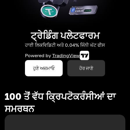
ਟ੍ਰੇਡਿੰਗ ਪਲੇਟਫਾਰਮ
ਹਾਈ ਲਿਕਵਿਡਿਟੀ ਅਤੇ 0.04% ਜਿੰਨੀ ਘੱਟ ਫੀਸ
Powered by
TradingView
ਹੁਣੇ ਅਜ਼ਮਾਓ
ਹੋਰ ਜਾਣੋ
100 ਤੋਂ ਵੱਧ ਕ੍ਰਿਪਟੋਕਰੰਸੀਆਂ ਦਾ
ਸਮਰਥਨ