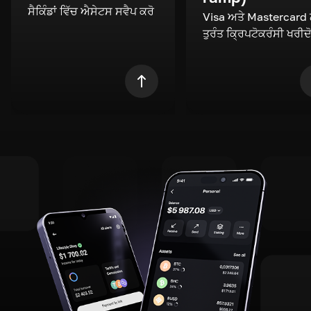
ਸੈਕਿੰਡਾਂ ਵਿੱਚ ਐਸੇਟਸ ਸਵੈਪ ਕਰੋ
Visa ਅਤੇ Mastercard
ਤੁਰੰਤ ਕ੍ਰਿਪਟੋਕਰੰਸੀ ਖਰੀਦ