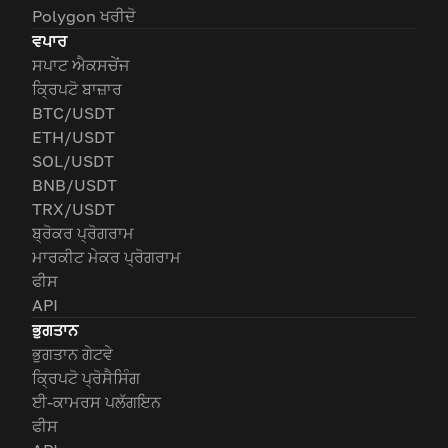
Polygon ਖਰੀਦੋ
ਵਪਾਰ
ਸਪਾਟ ਐਕਸਚੇਂਜ
ਕ੍ਰਿਪਟੋ ਬਾਜ਼ਾਰ
BTC/USDT
ETH/USDT
SOL/USDT
BNB/USDT
TRX/USDT
ਬ੍ਰੋਕਰ ਪ੍ਰੋਗਰਾਮ
ਮਾਰਕੀਟ ਮੇਕਰ ਪ੍ਰੋਗਰਾਮ
ਫੀਸ
API
ਭੁਗਤਾਨ
ਭੁਗਤਾਨ ਗੇਟਵੇ
ਕ੍ਰਿਪਟੋ ਪ੍ਰੋਸੈਸਿੰਗ
ਈ-ਕਾਮਰਸ ਪਲੱਗਇਨ
ਫੀਸ