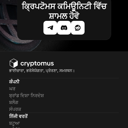
ਕ੍ਰਿਪਟੋਮਸ ਕਮਿਊਨਿਟੀ ਵਿੱਚ
ਸ਼ਾਮਲ ਹੋਵੋ
ਭਾਈਚਾਰਾ, ਭਰੋਸੇਯੋਗਤਾ, ਪ੍ਰੇਰਣਾ, ਸਮਰਥਨ।
ਕੰਪਨੀ
ਘਰ
ਬ੍ਰਾਂਡ ਦਿਸ਼ਾ ਨਿਰਦੇਸ਼
ਬਲੌਗ
ਸੰਪਰਕ
ਨਿੱਜੀ ਵਰਤੋਂ
ਬਟੂਆ