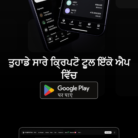
ਤੁਹਾਡੇ ਸਾਰੇ ਕ੍ਰਿਪਟੋ ਟੂਲ ਇੱਕੋ ਐਪ
ਵਿੱਚ