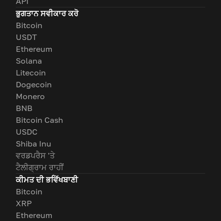
API
ਭੁਗਤਾਨ ਸਵੀਕਾਰ ਕਰੋ
Bitcoin
USDT
Ethereum
Solana
Litecoin
Dogecoin
Monero
BNB
Bitcoin Cash
USDC
Shiba Inu
ਵਰਡਪਰੈਸ 'ਤੇ
ਟੈਲੀਗ੍ਰਾਮ ਰਾਹੀਂ
ਕੀਮਤ ਦੀ ਭਵਿੱਖਬਾਣੀ
Bitcoin
XRP
Ethereum