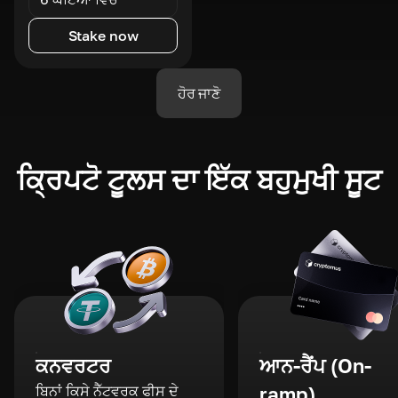
Stake now
ਹੋਰ ਜਾਣੋ
ਕ੍ਰਿਪਟੋ ਟੂਲਸ ਦਾ ਇੱਕ ਬਹੁਮੁਖੀ ਸੂਟ
ਕਨਵਰਟਰ
ਆਨ-ਰੈਂਪ (On-
ਬਿਨਾਂ ਕਿਸੇ ਨੈੱਟਵਰਕ ਫੀਸ ਦੇ
ramp)