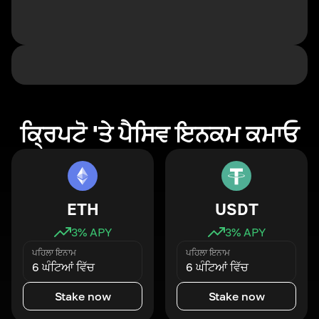
ਕ੍ਰਿਪਟੋ 'ਤੇ ਪੈਸਿਵ ਇਨਕਮ ਕਮਾਓ
ETH
USDT
3
% APY
3
% APY
ਪਹਿਲਾ ਇਨਾਮ
ਪਹਿਲਾ ਇਨਾਮ
6 ਘੰਟਿਆਂ ਵਿੱਚ
6 ਘੰਟਿਆਂ ਵਿੱਚ
Stake now
Stake now