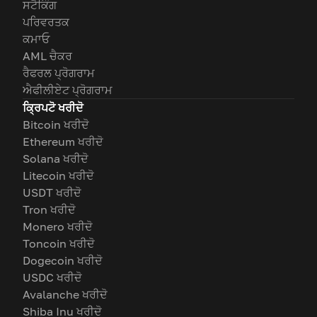
ਸਟੈਕਿੰਗ
ਪਰਿਵਰਤਕ
ਕਮਾਓ
AML ਚੈਕਰ
ਰੈਫਰਲ ਪ੍ਰੋਗਰਾਮ
ਐਫੀਲੀਏਟ ਪ੍ਰੋਗਰਾਮ
ਕ੍ਰਿਪਟੋ ਖਰੀਦੋ
Bitcoin ਖਰੀਦੋ
Ethereum ਖਰੀਦੋ
Solana ਖਰੀਦੋ
Litecoin ਖਰੀਦੋ
USDT ਖਰੀਦੋ
Tron ਖਰੀਦੋ
Monero ਖਰੀਦੋ
Toncoin ਖਰੀਦੋ
Dogecoin ਖਰੀਦੋ
USDC ਖਰੀਦੋ
Avalanche ਖਰੀਦੋ
Shiba Inu ਖਰੀਦੋ