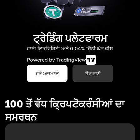
ਟ੍ਰੇਡਿੰਗ ਪਲੇਟਫਾਰਮ
ਹਾਈ ਲਿਕਵਿਡਿਟੀ ਅਤੇ 0.04% ਜਿੰਨੀ ਘੱਟ ਫੀਸ
Powered by
TradingView
ਹੁਣੇ ਅਜ਼ਮਾਓ
ਹੋਰ ਜਾਣੋ
100 ਤੋਂ ਵੱਧ ਕ੍ਰਿਪਟੋਕਰੰਸੀਆਂ ਦਾ
ਸਮਰਥਨ