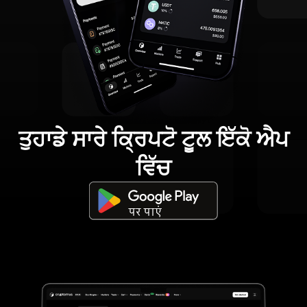
ਤੁਹਾਡੇ ਸਾਰੇ ਕ੍ਰਿਪਟੋ ਟੂਲ ਇੱਕੋ ਐਪ
ਵਿੱਚ