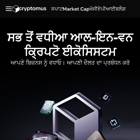
ਸਪਾਟ
Market Cap
ਖੋਜੀ
ਏਪੀਆਈ
ਬਲੌਗ
ਸਭ ਤੋਂ ਵਧੀਆ ਆਲ-ਇਨ-ਵਨ
ਕ੍ਰਿਪਟੋ ਈਕੋਸਿਸਟਮ
ਆਪਣੇ ਬਿਜ਼ਨਸ ਨੂੰ ਵਧਾਓ। ਆਪਣੀ ਦੌਲਤ ਦਾ ਪ੍ਰਬੰਧਨ ਕਰੋ