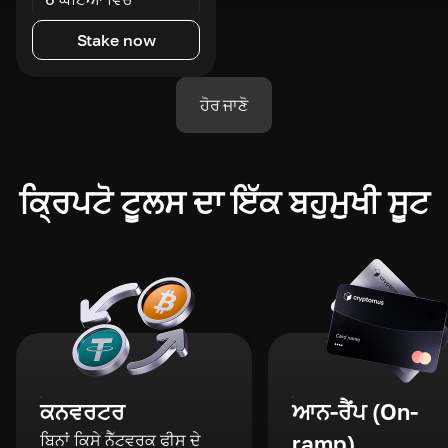
Stake now
ਹੋਰ ਜਾਣੋ
ਕ੍ਰਿਪਟੋ ਟੂਲਸ ਦਾ ਇੱਕ ਬਹੁਮੁਖੀ ਸੂਟ
ਕਨਵਰਟਰ
ਆਨ-ਰੈਂਪ (On-
ਬਿਨਾਂ ਕਿਸੇ ਨੈੱਟਵਰਕ ਫੀਸ ਦੇ
ramp)