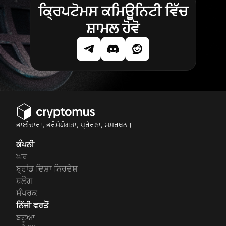
ਕ੍ਰਿਪਟੋਮਸ ਕਮਿਊਨਿਟੀ ਵਿੱਚ
ਸ਼ਾਮਲ ਹੋਵੋ
ਭਾਈਚਾਰਾ, ਭਰੋਸੇਯੋਗਤਾ, ਪ੍ਰੇਰਣਾ, ਸਮਰਥਨ।
ਕੰਪਨੀ
ਘਰ
ਬ੍ਰਾਂਡ ਦਿਸ਼ਾ ਨਿਰਦੇਸ਼
ਬਲੌਗ
ਸੰਪਰਕ
ਨਿੱਜੀ ਵਰਤੋਂ
ਬਟੂਆ