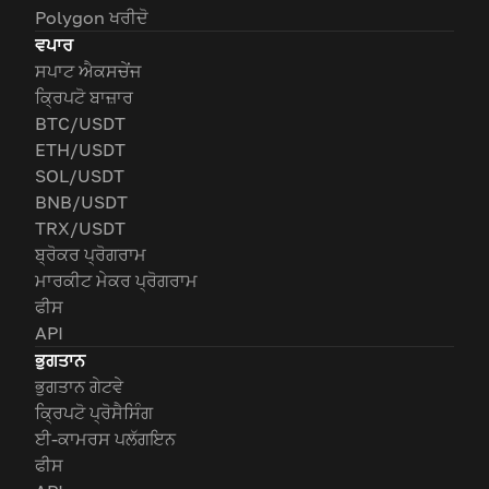
Polygon ਖਰੀਦੋ
ਵਪਾਰ
ਸਪਾਟ ਐਕਸਚੇਂਜ
ਕ੍ਰਿਪਟੋ ਬਾਜ਼ਾਰ
BTC/USDT
ETH/USDT
SOL/USDT
BNB/USDT
TRX/USDT
ਬ੍ਰੋਕਰ ਪ੍ਰੋਗਰਾਮ
ਮਾਰਕੀਟ ਮੇਕਰ ਪ੍ਰੋਗਰਾਮ
ਫੀਸ
API
ਭੁਗਤਾਨ
ਭੁਗਤਾਨ ਗੇਟਵੇ
ਕ੍ਰਿਪਟੋ ਪ੍ਰੋਸੈਸਿੰਗ
ਈ-ਕਾਮਰਸ ਪਲੱਗਇਨ
ਫੀਸ