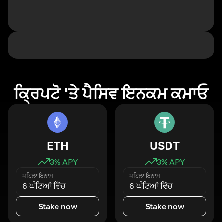
ਕ੍ਰਿਪਟੋ 'ਤੇ ਪੈਸਿਵ ਇਨਕਮ ਕਮਾਓ
ETH
USDT
3
% APY
3
% APY
ਪਹਿਲਾ ਇਨਾਮ
ਪਹਿਲਾ ਇਨਾਮ
6 ਘੰਟਿਆਂ ਵਿੱਚ
6 ਘੰਟਿਆਂ ਵਿੱਚ
Stake now
Stake now