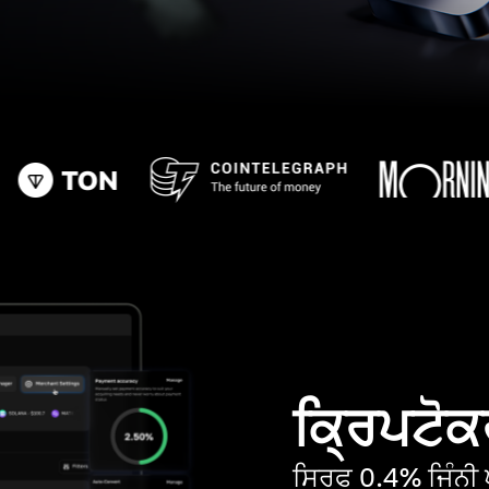
ਕ੍ਰਿਪਟੋਕਰ
ਸਿਰਫ 0.4% ਜਿੰਨੀ ਘ