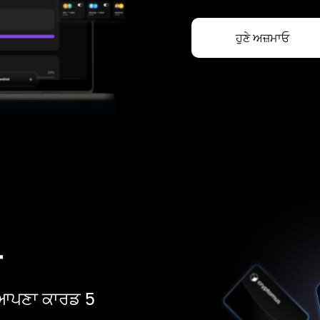
ਹੁਣੇ ਅਜ਼ਮਾਓ
ਡ
ੋ। ਆਪਣਾ ਕਾਰਡ 5