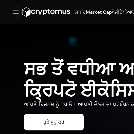
ਸਪਾਟ
Market Cap
ਖੋਜੀ
ਏਪੀਆ
ਸਭ ਤੋਂ ਵਧੀਆ
ਕ੍ਰਿਪਟੋ ਈਕੋਸ
ਆਪਣੇ ਬਿਜ਼ਨਸ ਨੂੰ ਵਧਾਓ। ਆਪਣੀ ਦੌਲਤ ਦਾ ਪ੍ਰਬੰਧਨ ਕ
ਹੁਣੇ ਸ਼ੁਰੂ ਕਰੋ