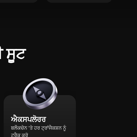
ੀ ਸੂਟ
ਐਕਸਪਲੋਰਰ
ਬਲੌਕਚੇਨ 'ਤੇ ਹਰ ਟ੍ਰਾਂਜੈਕਸ਼ਨ ਨੂੰ
ਟ੍ਰੈਕ ਕਰੋ