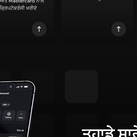
 ਅਤੇ Mastercard ਨਾਲ
 ਕ੍ਰਿਪਟੋਕਰੰਸੀ ਖਰੀਦੋ
ਤੁਹਾਡੇ ਸਾ