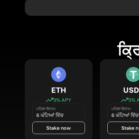
ਕ੍ਰ
ETH
USD
3
% APY
3
% 
ਪਹਿਲਾ ਇਨਾਮ
ਪਹਿਲਾ ਇਨਾਮ
6 ਘੰਟਿਆਂ ਵਿੱਚ
6 ਘੰਟਿਆਂ ਵਿੱਚ
Stake now
Stake 