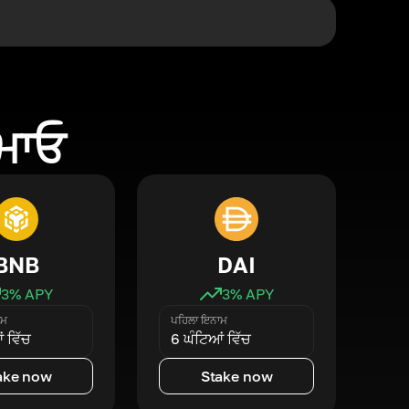
ਕਮਾਓ
BNB
DAI
3
% APY
3
% APY
ਾਮ
ਪਹਿਲਾ ਇਨਾਮ
 ਵਿੱਚ
6 ਘੰਟਿਆਂ ਵਿੱਚ
ake now
Stake now