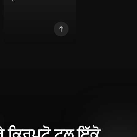
ਰੇ ਕ੍ਰਿਪਟੋ ਟੂਲ ਇੱਕੋ