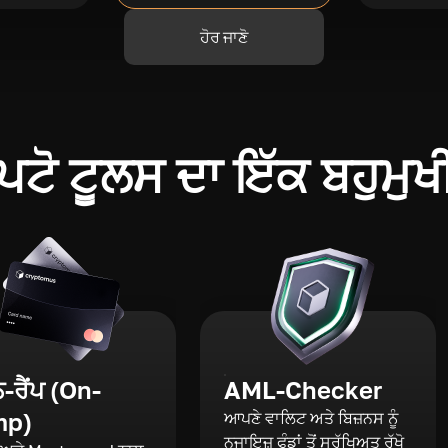
ਹੋਰ ਜਾਣੋ
ਪਟੋ ਟੂਲਸ ਦਾ ਇੱਕ ਬਹੁਮੁਖ
ਰੈਂਪ (On-
AML-Checker
mp)
ਆਪਣੇ ਵਾਲਿਟ ਅਤੇ ਬਿਜ਼ਨਸ ਨੂੰ
ਨਜਾਇਜ਼ ਫੰਡਾਂ ਤੋਂ ਸੁਰੱਖਿਅਤ ਰੱਖੋ