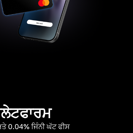
 ਪਲੇਟਫਾਰਮ
ੇ 0.04% ਜਿੰਨੀ ਘੱਟ ਫੀਸ