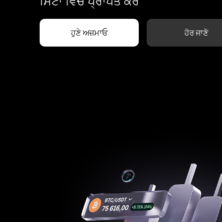
ਮਿੰਟਾਂ ਵਿੱਚ ਪ੍ਰਾਪਤ ਕਰੋ
ਹੁਣੇ ਅਜ਼ਮਾਓ
ਹੋਰ ਜਾਣੋ