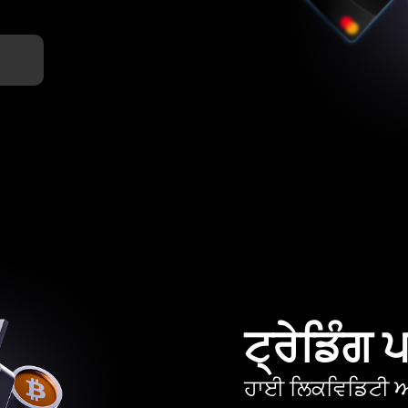
ਟ੍ਰੇਡਿੰਗ
ਹਾਈ ਲਿਕਵਿਡਿਟੀ ਅਤ