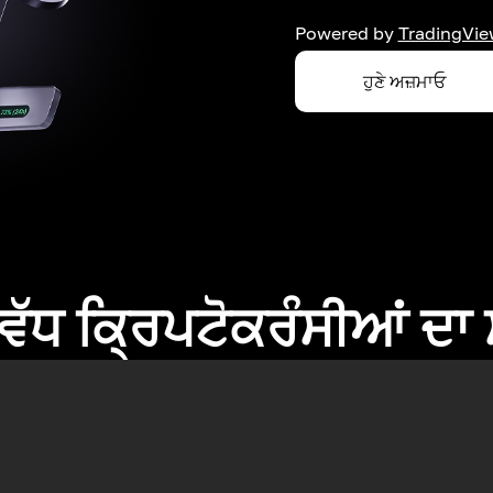
Powered by
TradingVie
ਹੁਣੇ ਅਜ਼ਮਾਓ
ਂ ਵੱਧ ਕ੍ਰਿਪਟੋਕਰੰਸੀਆਂ ਦ