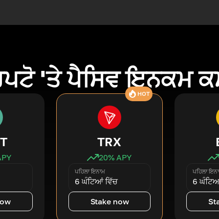
ਿਪਟੋ 'ਤੇ ਪੈਸਿਵ ਇਨਕਮ 
HOT
T
TRX
APY
20
% APY
ਪਹਿਲਾ ਇਨਾਮ
ਪਹਿਲਾ ਇਨ
6 ਘੰਟਿਆਂ ਵਿੱਚ
6 ਘੰਟਿਆਂ
now
Stake now
St