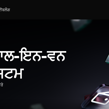
ਈ
ਬਲੌਗ
 ਆਲ-ਇਨ-ਵਨ
ਿਸਟਮ
ਰੋ