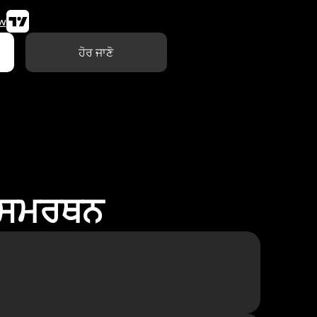
w
ਹੋਰ ਜਾਣੋ
ਾ ਸਮਰਥਨ