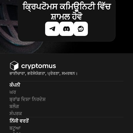
ਕ੍ਰਿਪਟੋਮਸ ਕਮਿਊਨਿਟੀ ਵਿੱਚ
ਸ਼ਾਮਲ ਹੋਵੋ
ਭਾਈਚਾਰਾ, ਭਰੋਸੇਯੋਗਤਾ, ਪ੍ਰੇਰਣਾ, ਸਮਰਥਨ।
ਕੰਪਨੀ
ਘਰ
ਬ੍ਰਾਂਡ ਦਿਸ਼ਾ ਨਿਰਦੇਸ਼
ਬਲੌਗ
ਸੰਪਰਕ
ਨਿੱਜੀ ਵਰਤੋਂ
ਬਟੂਆ