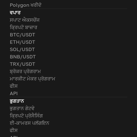
Polygon ਖਰੀਦੋ
ਵਪਾਰ
ਸਪਾਟ ਐਕਸਚੇਂਜ
ਕ੍ਰਿਪਟੋ ਬਾਜ਼ਾਰ
BTC/USDT
ETH/USDT
SOL/USDT
BNB/USDT
TRX/USDT
ਬ੍ਰੋਕਰ ਪ੍ਰੋਗਰਾਮ
ਮਾਰਕੀਟ ਮੇਕਰ ਪ੍ਰੋਗਰਾਮ
ਫੀਸ
API
ਭੁਗਤਾਨ
ਭੁਗਤਾਨ ਗੇਟਵੇ
ਕ੍ਰਿਪਟੋ ਪ੍ਰੋਸੈਸਿੰਗ
ਈ-ਕਾਮਰਸ ਪਲੱਗਇਨ
ਫੀਸ