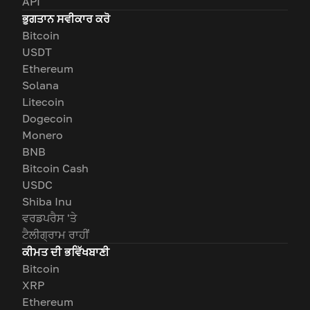
API
ਭੁਗਤਾਨ ਸਵੀਕਾਰ ਕਰੋ
Bitcoin
USDT
Ethereum
Solana
Litecoin
Dogecoin
Monero
BNB
Bitcoin Cash
USDC
Shiba Inu
ਵਰਡਪਰੈਸ 'ਤੇ
ਟੈਲੀਗ੍ਰਾਮ ਰਾਹੀਂ
ਕੀਮਤ ਦੀ ਭਵਿੱਖਬਾਣੀ
Bitcoin
XRP
Ethereum