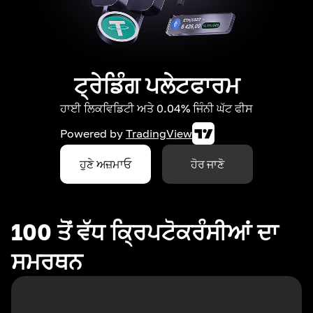
ਟ੍ਰੇਡਿੰਗ ਪਲੇਟਫਾਰਮ
ਹਾਈ ਲਿਕਵਿਡਿਟੀ ਅਤੇ 0.04% ਜਿੰਨੀ ਘੱਟ ਫੀਸ
Powered by
TradingView
ਹੁਣੇ ਅਜ਼ਮਾਓ
ਹੋਰ ਜਾਣੋ
100 ਤੋਂ ਵੱਧ ਕ੍ਰਿਪਟੋਕਰੰਸੀਆਂ ਦਾ
ਸਮਰਥਨ