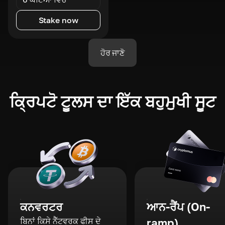
Stake now
ਹੋਰ ਜਾਣੋ
ਕ੍ਰਿਪਟੋ ਟੂਲਸ ਦਾ ਇੱਕ ਬਹੁਮੁਖੀ ਸੂਟ
ਕਨਵਰਟਰ
ਆਨ-ਰੈਂਪ (On-
ਬਿਨਾਂ ਕਿਸੇ ਨੈੱਟਵਰਕ ਫੀਸ ਦੇ
ramp)