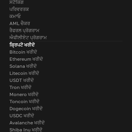
ਸਟੈਕਿੰਗ
ਪਰਿਵਰਤਕ
ਕਮਾਓ
AML ਚੈਕਰ
ਰੈਫਰਲ ਪ੍ਰੋਗਰਾਮ
ਐਫੀਲੀਏਟ ਪ੍ਰੋਗਰਾਮ
ਕ੍ਰਿਪਟੋ ਖਰੀਦੋ
Bitcoin ਖਰੀਦੋ
Ethereum ਖਰੀਦੋ
Solana ਖਰੀਦੋ
Litecoin ਖਰੀਦੋ
USDT ਖਰੀਦੋ
Tron ਖਰੀਦੋ
Monero ਖਰੀਦੋ
Toncoin ਖਰੀਦੋ
Dogecoin ਖਰੀਦੋ
USDC ਖਰੀਦੋ
Avalanche ਖਰੀਦੋ
Shiba Inu ਖਰੀਦੋ