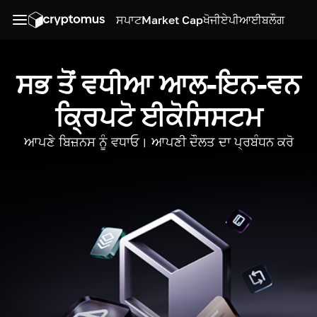
ਸਪਾਟ
Market Cap
ਖੋਜੀ
ਏਪੀਆਈ
ਬਲੌਗ
ਸਭ ਤੋਂ ਵਧੀਆ ਆਲ-ਇਨ-ਵਨ
ਕ੍ਰਿਪਟੋ ਈਕੋਸਿਸਟਮ
ਆਪਣੇ ਬਿਜ਼ਨਸ ਨੂੰ ਵਧਾਓ। ਆਪਣੀ ਦੌਲਤ ਦਾ ਪ੍ਰਬੰਧਨ ਕਰੋ