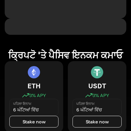
ਕ੍ਰਿਪਟੋ 'ਤੇ ਪੈਸਿਵ ਇਨਕਮ ਕਮਾਓ
ETH
USDT
3
% APY
3
% APY
ਪਹਿਲਾ ਇਨਾਮ
ਪਹਿਲਾ ਇਨਾਮ
6 ਘੰਟਿਆਂ ਵਿੱਚ
6 ਘੰਟਿਆਂ ਵਿੱਚ
Stake now
Stake now