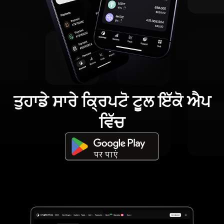
ਤੁਹਾਡੇ ਸਾਰੇ ਕ੍ਰਿਪਟੋ ਟੂਲ ਇੱਕੋ ਐਪ
ਵਿੱਚ