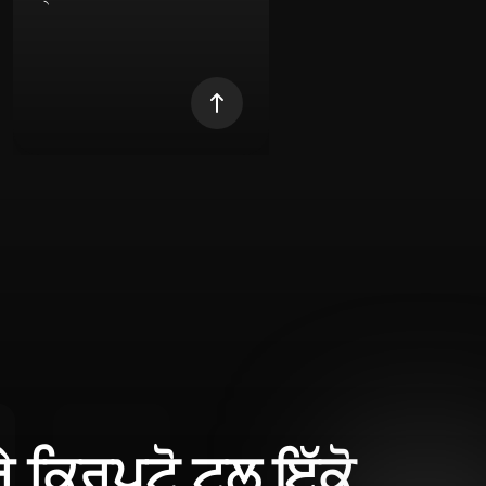
ਰੇ ਕ੍ਰਿਪਟੋ ਟੂਲ ਇੱਕੋ