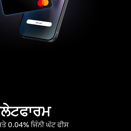
 ਪਲੇਟਫਾਰਮ
ੇ 0.04% ਜਿੰਨੀ ਘੱਟ ਫੀਸ