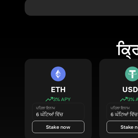
ਕ੍ਰ
ETH
USD
3
% APY
3
% 
ਪਹਿਲਾ ਇਨਾਮ
ਪਹਿਲਾ ਇਨਾਮ
6 ਘੰਟਿਆਂ ਵਿੱਚ
6 ਘੰਟਿਆਂ ਵਿੱਚ
Stake now
Stake 