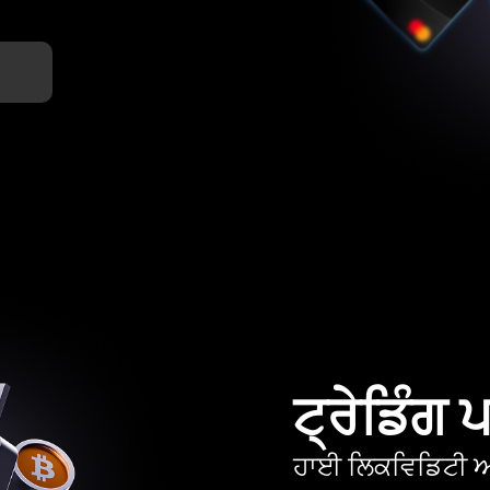
ਟ੍ਰੇਡਿੰਗ
ਹਾਈ ਲਿਕਵਿਡਿਟੀ ਅਤ