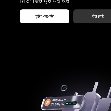
ਮਿੰਟਾਂ ਵਿੱਚ ਪ੍ਰਾਪਤ ਕਰੋ
ਹੁਣੇ ਅਜ਼ਮਾਓ
ਹੋਰ ਜਾਣੋ