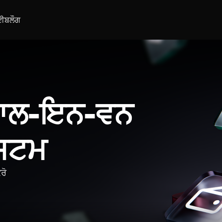
ਈ
ਬਲੌਗ
 ਆਲ-ਇਨ-ਵਨ
ਿਸਟਮ
ਰੋ