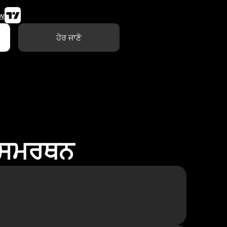
w
ਹੋਰ ਜਾਣੋ
ਾ ਸਮਰਥਨ