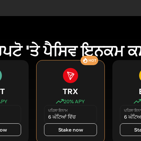
ਿਪਟੋ 'ਤੇ ਪੈਸਿਵ ਇਨਕਮ 
HOT
T
TRX
APY
20
% APY
ਪਹਿਲਾ ਇਨਾਮ
ਪਹਿਲਾ ਇਨ
6 ਘੰਟਿਆਂ ਵਿੱਚ
6 ਘੰਟਿਆਂ
now
Stake now
St