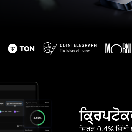
ਕ੍ਰਿਪਟੋਕਰ
ਸਿਰਫ 0.4% ਜਿੰਨੀ ਘ