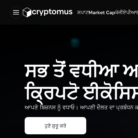
ਸਪਾਟ
Market Cap
ਖੋਜੀ
ਏਪੀਆ
ਸਭ ਤੋਂ ਵਧੀਆ
ਕ੍ਰਿਪਟੋ ਈਕੋਸ
ਆਪਣੇ ਬਿਜ਼ਨਸ ਨੂੰ ਵਧਾਓ। ਆਪਣੀ ਦੌਲਤ ਦਾ ਪ੍ਰਬੰਧਨ ਕ
ਹੁਣੇ ਸ਼ੁਰੂ ਕਰੋ