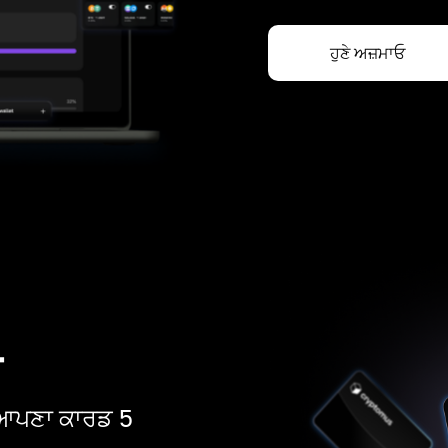
ਹੁਣੇ ਅਜ਼ਮਾਓ
ਡ
ੋ। ਆਪਣਾ ਕਾਰਡ 5