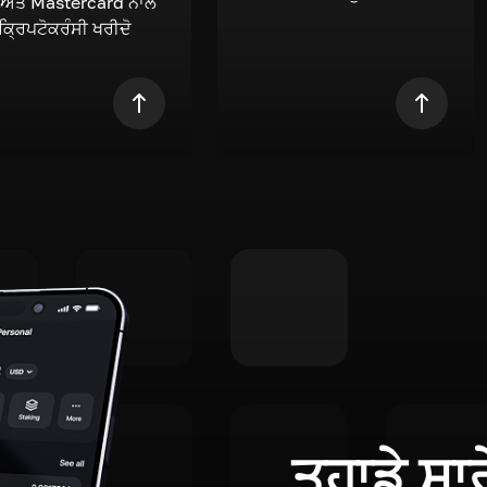
 ਅਤੇ Mastercard ਨਾਲ
 ਕ੍ਰਿਪਟੋਕਰੰਸੀ ਖਰੀਦੋ
ਤੁਹਾਡੇ ਸਾ