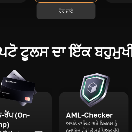
ਹੋਰ ਜਾਣੋ
ਪਟੋ ਟੂਲਸ ਦਾ ਇੱਕ ਬਹੁਮੁਖ
ਰੈਂਪ (On-
AML-Checker
mp)
ਆਪਣੇ ਵਾਲਿਟ ਅਤੇ ਬਿਜ਼ਨਸ ਨੂੰ
ਨਜਾਇਜ਼ ਫੰਡਾਂ ਤੋਂ ਸੁਰੱਖਿਅਤ ਰੱਖੋ