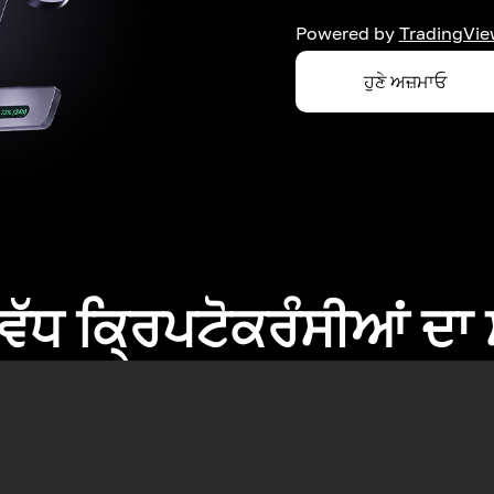
Powered by
TradingVie
ਹੁਣੇ ਅਜ਼ਮਾਓ
ਂ ਵੱਧ ਕ੍ਰਿਪਟੋਕਰੰਸੀਆਂ ਦ