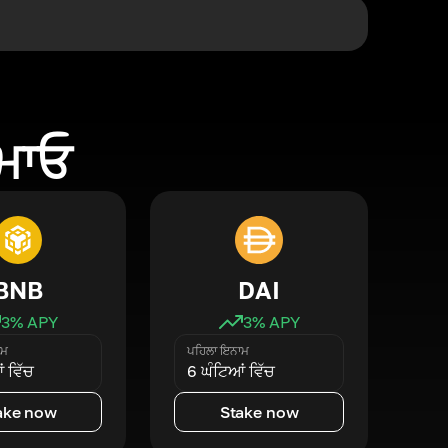
ਕਮਾਓ
BNB
DAI
3
% APY
3
% APY
ਾਮ
ਪਹਿਲਾ ਇਨਾਮ
 ਵਿੱਚ
6 ਘੰਟਿਆਂ ਵਿੱਚ
ake now
Stake now