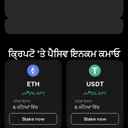
ਕ੍ਰਿਪਟੋ 'ਤੇ ਪੈਸਿਵ ਇਨਕਮ ਕਮਾਓ
ETH
USDT
3
% APY
3
% APY
ਪਹਿਲਾ ਇਨਾਮ
ਪਹਿਲਾ ਇਨਾਮ
6 ਘੰਟਿਆਂ ਵਿੱਚ
6 ਘੰਟਿਆਂ ਵਿੱਚ
Stake now
Stake now