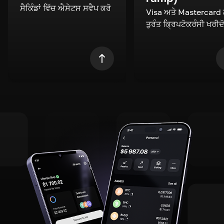
ਸੈਕਿੰਡਾਂ ਵਿੱਚ ਐਸੇਟਸ ਸਵੈਪ ਕਰੋ
Visa ਅਤੇ Mastercard
ਤੁਰੰਤ ਕ੍ਰਿਪਟੋਕਰੰਸੀ ਖਰੀਦ