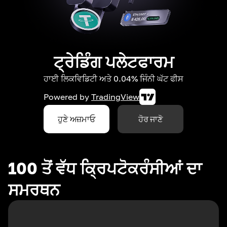
ਟ੍ਰੇਡਿੰਗ ਪਲੇਟਫਾਰਮ
ਹਾਈ ਲਿਕਵਿਡਿਟੀ ਅਤੇ 0.04% ਜਿੰਨੀ ਘੱਟ ਫੀਸ
Powered by
TradingView
ਹੁਣੇ ਅਜ਼ਮਾਓ
ਹੋਰ ਜਾਣੋ
100 ਤੋਂ ਵੱਧ ਕ੍ਰਿਪਟੋਕਰੰਸੀਆਂ ਦਾ
ਸਮਰਥਨ