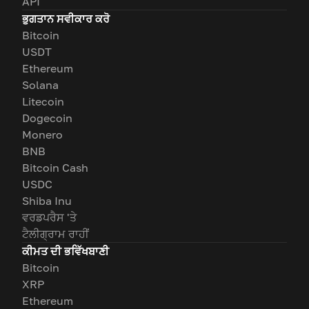
API
ਭੁਗਤਾਨ ਸਵੀਕਾਰ ਕਰੋ
Bitcoin
USDT
Ethereum
Solana
Litecoin
Dogecoin
Monero
BNB
Bitcoin Cash
USDC
Shiba Inu
ਵਰਡਪਰੈਸ 'ਤੇ
ਟੈਲੀਗ੍ਰਾਮ ਰਾਹੀਂ
ਕੀਮਤ ਦੀ ਭਵਿੱਖਬਾਣੀ
Bitcoin
XRP
Ethereum