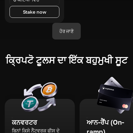
Stake now
ਹੋਰ ਜਾਣੋ
ਕ੍ਰਿਪਟੋ ਟੂਲਸ ਦਾ ਇੱਕ ਬਹੁਮੁਖੀ ਸੂਟ
ਕਨਵਰਟਰ
ਆਨ-ਰੈਂਪ (On-
ਬਿਨਾਂ ਕਿਸੇ ਨੈੱਟਵਰਕ ਫੀਸ ਦੇ
ramp)