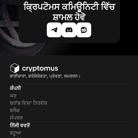
ਕ੍ਰਿਪਟੋਮਸ ਕਮਿਊਨਿਟੀ ਵਿੱਚ
ਸ਼ਾਮਲ ਹੋਵੋ
ਭਾਈਚਾਰਾ, ਭਰੋਸੇਯੋਗਤਾ, ਪ੍ਰੇਰਣਾ, ਸਮਰਥਨ।
ਕੰਪਨੀ
ਘਰ
ਬ੍ਰਾਂਡ ਦਿਸ਼ਾ ਨਿਰਦੇਸ਼
ਬਲੌਗ
ਸੰਪਰਕ
ਨਿੱਜੀ ਵਰਤੋਂ
ਬਟੂਆ