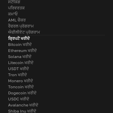
ਸਟੈਕਿੰਗ
ਪਰਿਵਰਤਕ
ਕਮਾਓ
AML ਚੈਕਰ
ਰੈਫਰਲ ਪ੍ਰੋਗਰਾਮ
ਐਫੀਲੀਏਟ ਪ੍ਰੋਗਰਾਮ
ਕ੍ਰਿਪਟੋ ਖਰੀਦੋ
Bitcoin ਖਰੀਦੋ
Ethereum ਖਰੀਦੋ
Solana ਖਰੀਦੋ
Litecoin ਖਰੀਦੋ
USDT ਖਰੀਦੋ
Tron ਖਰੀਦੋ
Monero ਖਰੀਦੋ
Toncoin ਖਰੀਦੋ
Dogecoin ਖਰੀਦੋ
USDC ਖਰੀਦੋ
Avalanche ਖਰੀਦੋ
Shiba Inu ਖਰੀਦੋ