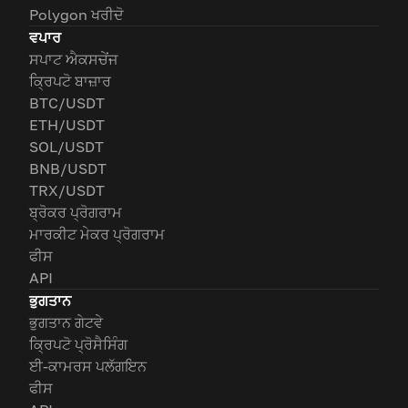
Polygon ਖਰੀਦੋ
ਵਪਾਰ
ਸਪਾਟ ਐਕਸਚੇਂਜ
ਕ੍ਰਿਪਟੋ ਬਾਜ਼ਾਰ
BTC/USDT
ETH/USDT
SOL/USDT
BNB/USDT
TRX/USDT
ਬ੍ਰੋਕਰ ਪ੍ਰੋਗਰਾਮ
ਮਾਰਕੀਟ ਮੇਕਰ ਪ੍ਰੋਗਰਾਮ
ਫੀਸ
API
ਭੁਗਤਾਨ
ਭੁਗਤਾਨ ਗੇਟਵੇ
ਕ੍ਰਿਪਟੋ ਪ੍ਰੋਸੈਸਿੰਗ
ਈ-ਕਾਮਰਸ ਪਲੱਗਇਨ
ਫੀਸ