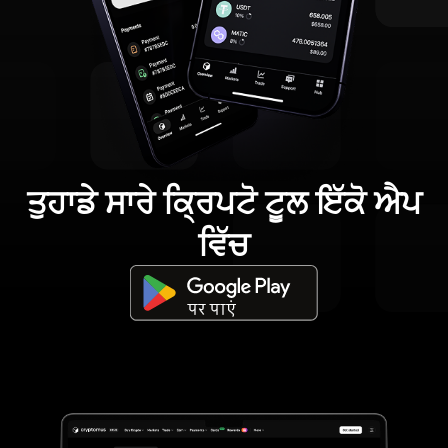
ਤੁਹਾਡੇ ਸਾਰੇ ਕ੍ਰਿਪਟੋ ਟੂਲ ਇੱਕੋ ਐਪ
ਵਿੱਚ