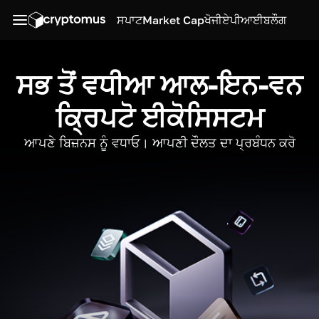
ਸਪਾਟ
Market Cap
ਖੋਜੀ
ਏਪੀਆਈ
ਬਲੌਗ
ਸਭ ਤੋਂ ਵਧੀਆ ਆਲ-ਇਨ-ਵਨ
ਕ੍ਰਿਪਟੋ ਈਕੋਸਿਸਟਮ
ਆਪਣੇ ਬਿਜ਼ਨਸ ਨੂੰ ਵਧਾਓ। ਆਪਣੀ ਦੌਲਤ ਦਾ ਪ੍ਰਬੰਧਨ ਕਰੋ