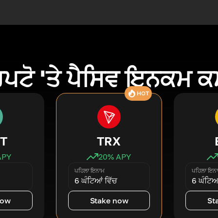
ਿਪਟੋ 'ਤੇ ਪੈਸਿਵ ਇਨਕਮ 
HOT
T
TRX
APY
20
% APY
ਪਹਿਲਾ ਇਨਾਮ
ਪਹਿਲਾ ਇਨ
6 ਘੰਟਿਆਂ ਵਿੱਚ
6 ਘੰਟਿਆਂ
now
Stake now
St