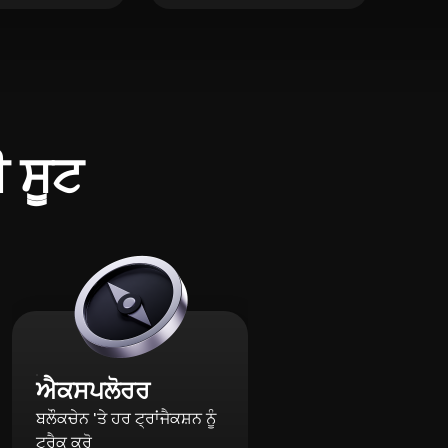
ੀ ਸੂਟ
ਐਕਸਪਲੋਰਰ
ਬਲੌਕਚੇਨ 'ਤੇ ਹਰ ਟ੍ਰਾਂਜੈਕਸ਼ਨ ਨੂੰ
ਟ੍ਰੈਕ ਕਰੋ