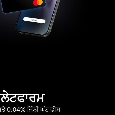
 ਪਲੇਟਫਾਰਮ
ੇ 0.04% ਜਿੰਨੀ ਘੱਟ ਫੀਸ