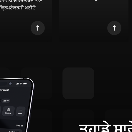
 ਅਤੇ Mastercard ਨਾਲ
 ਕ੍ਰਿਪਟੋਕਰੰਸੀ ਖਰੀਦੋ
ਤੁਹਾਡੇ ਸਾ