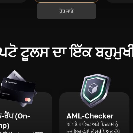
ਹੋਰ ਜਾਣੋ
ਪਟੋ ਟੂਲਸ ਦਾ ਇੱਕ ਬਹੁਮੁਖ
ਰੈਂਪ (On-
AML-Checker
mp)
ਆਪਣੇ ਵਾਲਿਟ ਅਤੇ ਬਿਜ਼ਨਸ ਨੂੰ
ਨਜਾਇਜ਼ ਫੰਡਾਂ ਤੋਂ ਸੁਰੱਖਿਅਤ ਰੱਖੋ