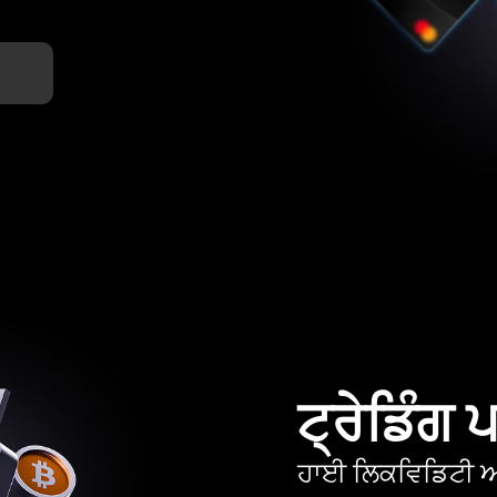
ਟ੍ਰੇਡਿੰਗ
ਹਾਈ ਲਿਕਵਿਡਿਟੀ ਅਤ