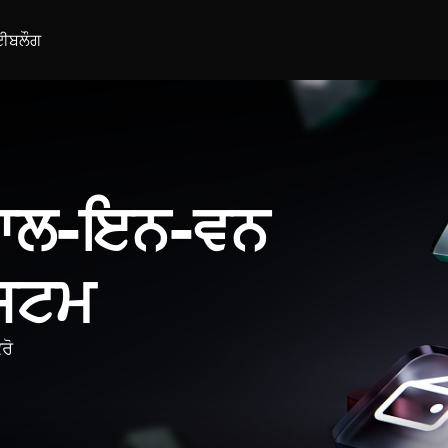
ਈ
ਬਲੌਗ
 ਆਲ-ਇਨ-ਵਨ
ਿਸਟਮ
ਰੋ