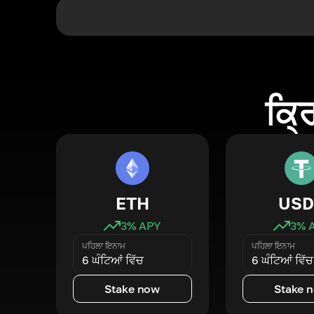
ਕ੍ਰ
ETH
USD
3
% APY
3
% 
ਪਹਿਲਾ ਇਨਾਮ
ਪਹਿਲਾ ਇਨਾਮ
6 ਘੰਟਿਆਂ ਵਿੱਚ
6 ਘੰਟਿਆਂ ਵਿੱਚ
Stake now
Stake 