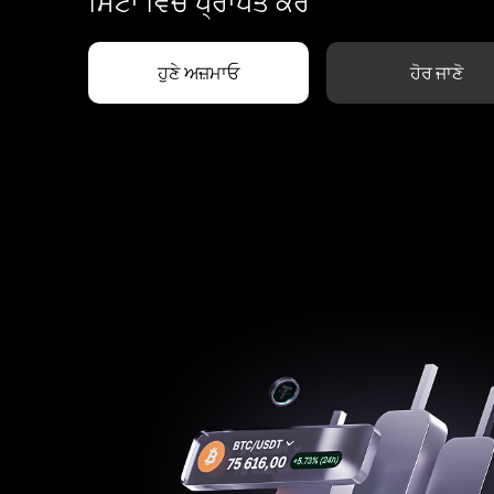
ਮਿੰਟਾਂ ਵਿੱਚ ਪ੍ਰਾਪਤ ਕਰੋ
ਹੁਣੇ ਅਜ਼ਮਾਓ
ਹੋਰ ਜਾਣੋ