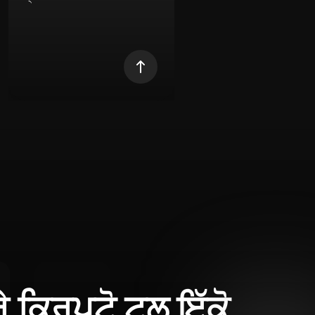
ਰੇ ਕ੍ਰਿਪਟੋ ਟੂਲ ਇੱਕੋ