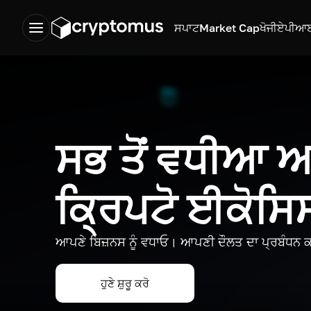
ਸਪਾਟ
Market Cap
ਖੋਜੀ
ਏਪੀਆ
ਸਭ ਤੋਂ ਵਧੀਆ
ਕ੍ਰਿਪਟੋ ਈਕੋਸ
ਆਪਣੇ ਬਿਜ਼ਨਸ ਨੂੰ ਵਧਾਓ। ਆਪਣੀ ਦੌਲਤ ਦਾ ਪ੍ਰਬੰਧਨ ਕ
ਹੁਣੇ ਸ਼ੁਰੂ ਕਰੋ