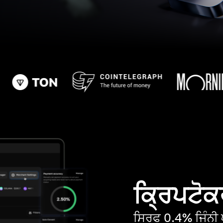
ਕ੍ਰਿਪਟੋਕਰ
ਸਿਰਫ 0.4% ਜਿੰਨੀ ਘ