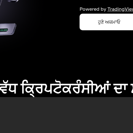
Powered by
TradingVie
ਹੁਣੇ ਅਜ਼ਮਾਓ
ਂ ਵੱਧ ਕ੍ਰਿਪਟੋਕਰੰਸੀਆਂ ਦ