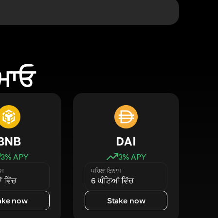
ਕਮਾਓ
BNB
DAI
3
% APY
3
% APY
ਾਮ
ਪਹਿਲਾ ਇਨਾਮ
 ਵਿੱਚ
6 ਘੰਟਿਆਂ ਵਿੱਚ
ake now
Stake now