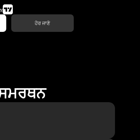
w
ਹੋਰ ਜਾਣੋ
ਾ ਸਮਰਥਨ