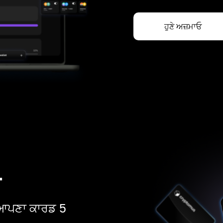
ਹੁਣੇ ਅਜ਼ਮਾਓ
ਡ
ੋ। ਆਪਣਾ ਕਾਰਡ 5