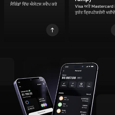
ਸੈਕਿੰਡਾਂ ਵਿੱਚ ਐਸੇਟਸ ਸਵੈਪ ਕਰੋ
Visa ਅਤੇ Mastercard
ਤੁਰੰਤ ਕ੍ਰਿਪਟੋਕਰੰਸੀ ਖਰੀਦ