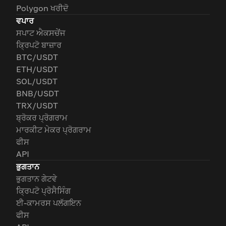
Polygon ਖਰੀਦੋ
ਵਪਾਰ
ਸਪਾਟ ਐਕਸਚੇਂਜ
ਕ੍ਰਿਪਟੋ ਬਾਜ਼ਾਰ
BTC/USDT
ETH/USDT
SOL/USDT
BNB/USDT
TRX/USDT
ਬ੍ਰੋਕਰ ਪ੍ਰੋਗਰਾਮ
ਮਾਰਕੀਟ ਮੇਕਰ ਪ੍ਰੋਗਰਾਮ
ਫੀਸ
API
ਭੁਗਤਾਨ
ਭੁਗਤਾਨ ਗੇਟਵੇ
ਕ੍ਰਿਪਟੋ ਪ੍ਰੋਸੈਸਿੰਗ
ਈ-ਕਾਮਰਸ ਪਲੱਗਇਨ
ਫੀਸ