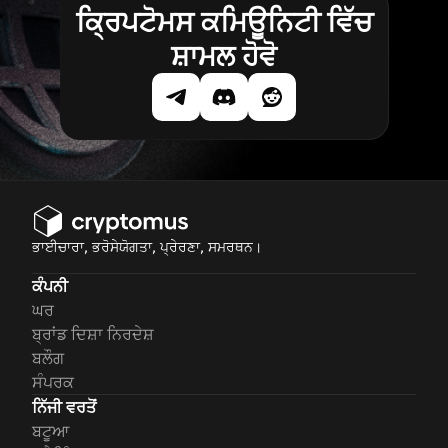
ਕ੍ਰਿਪਟੋਮਸ ਕਮਿਊਨਿਟੀ ਵਿੱਚ
ਸ਼ਾਮਲ ਹੋਵੋ
ਭਾਈਚਾਰਾ, ਭਰੋਸੇਯੋਗਤਾ, ਪ੍ਰੇਰਣਾ, ਸਮਰਥਨ।
ਕੰਪਨੀ
ਘਰ
ਬ੍ਰਾਂਡ ਦਿਸ਼ਾ ਨਿਰਦੇਸ਼
ਬਲੌਗ
ਸੰਪਰਕ
ਨਿੱਜੀ ਵਰਤੋਂ
ਬਟੂਆ