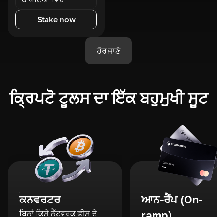
Stake now
ਹੋਰ ਜਾਣੋ
ਕ੍ਰਿਪਟੋ ਟੂਲਸ ਦਾ ਇੱਕ ਬਹੁਮੁਖੀ ਸੂਟ
ਕਨਵਰਟਰ
ਆਨ-ਰੈਂਪ (On-
ਬਿਨਾਂ ਕਿਸੇ ਨੈੱਟਵਰਕ ਫੀਸ ਦੇ
ramp)