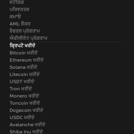
ਸਟੈਕਿੰਗ
ਪਰਿਵਰਤਕ
ਕਮਾਓ
AML ਚੈਕਰ
ਰੈਫਰਲ ਪ੍ਰੋਗਰਾਮ
ਐਫੀਲੀਏਟ ਪ੍ਰੋਗਰਾਮ
ਕ੍ਰਿਪਟੋ ਖਰੀਦੋ
Bitcoin ਖਰੀਦੋ
Ethereum ਖਰੀਦੋ
Solana ਖਰੀਦੋ
Litecoin ਖਰੀਦੋ
USDT ਖਰੀਦੋ
Tron ਖਰੀਦੋ
Monero ਖਰੀਦੋ
Toncoin ਖਰੀਦੋ
Dogecoin ਖਰੀਦੋ
USDC ਖਰੀਦੋ
Avalanche ਖਰੀਦੋ
Shiba Inu ਖਰੀਦੋ