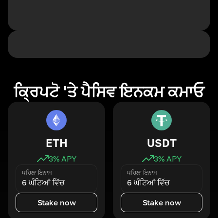
ਕ੍ਰਿਪਟੋ 'ਤੇ ਪੈਸਿਵ ਇਨਕਮ ਕਮਾਓ
ETH
USDT
3
% APY
3
% APY
ਪਹਿਲਾ ਇਨਾਮ
ਪਹਿਲਾ ਇਨਾਮ
6 ਘੰਟਿਆਂ ਵਿੱਚ
6 ਘੰਟਿਆਂ ਵਿੱਚ
Stake now
Stake now