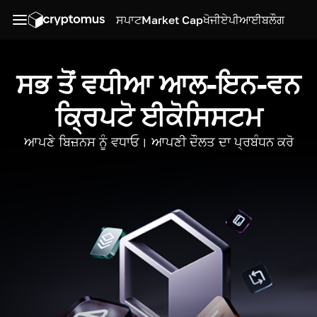
ਸਪਾਟ
Market Cap
ਖੋਜੀ
ਏਪੀਆਈ
ਬਲੌਗ
ਸਭ ਤੋਂ ਵਧੀਆ ਆਲ-ਇਨ-ਵਨ
ਕ੍ਰਿਪਟੋ ਈਕੋਸਿਸਟਮ
ਆਪਣੇ ਬਿਜ਼ਨਸ ਨੂੰ ਵਧਾਓ। ਆਪਣੀ ਦੌਲਤ ਦਾ ਪ੍ਰਬੰਧਨ ਕਰੋ