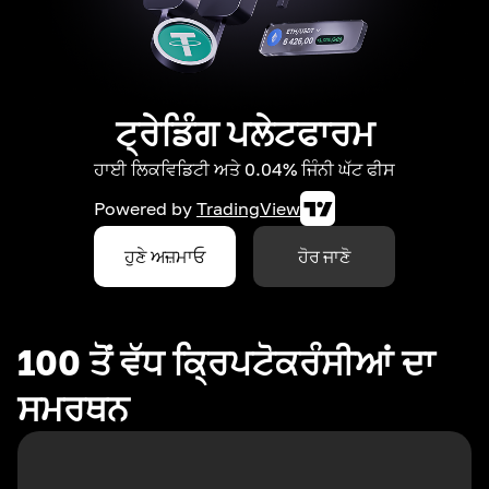
ਟ੍ਰੇਡਿੰਗ ਪਲੇਟਫਾਰਮ
ਹਾਈ ਲਿਕਵਿਡਿਟੀ ਅਤੇ 0.04% ਜਿੰਨੀ ਘੱਟ ਫੀਸ
Powered by
TradingView
ਹੁਣੇ ਅਜ਼ਮਾਓ
ਹੋਰ ਜਾਣੋ
100 ਤੋਂ ਵੱਧ ਕ੍ਰਿਪਟੋਕਰੰਸੀਆਂ ਦਾ
ਸਮਰਥਨ