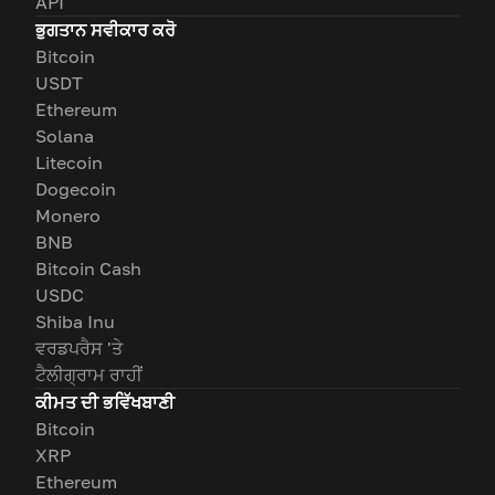
API
ਭੁਗਤਾਨ ਸਵੀਕਾਰ ਕਰੋ
Bitcoin
USDT
Ethereum
Solana
Litecoin
Dogecoin
Monero
BNB
Bitcoin Cash
USDC
Shiba Inu
ਵਰਡਪਰੈਸ 'ਤੇ
ਟੈਲੀਗ੍ਰਾਮ ਰਾਹੀਂ
ਕੀਮਤ ਦੀ ਭਵਿੱਖਬਾਣੀ
Bitcoin
XRP
Ethereum