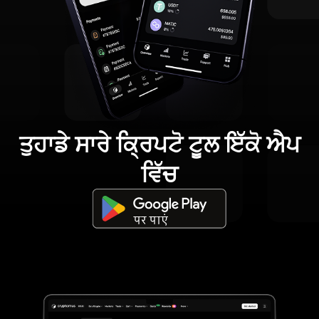
ਤੁਹਾਡੇ ਸਾਰੇ ਕ੍ਰਿਪਟੋ ਟੂਲ ਇੱਕੋ ਐਪ
ਵਿੱਚ