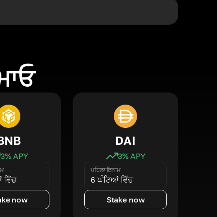
ਕਮਾਓ
BNB
DAI
3
% APY
3
% APY
ਾਮ
ਪਹਿਲਾ ਇਨਾਮ
 ਵਿੱਚ
6 ਘੰਟਿਆਂ ਵਿੱਚ
ake now
Stake now