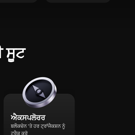
ੀ ਸੂਟ
ਐਕਸਪਲੋਰਰ
ਬਲੌਕਚੇਨ 'ਤੇ ਹਰ ਟ੍ਰਾਂਜੈਕਸ਼ਨ ਨੂੰ
ਟ੍ਰੈਕ ਕਰੋ