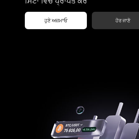
ਮਿੰਟਾਂ ਵਿੱਚ ਪ੍ਰਾਪਤ ਕਰੋ
ਹੁਣੇ ਅਜ਼ਮਾਓ
ਹੋਰ ਜਾਣੋ