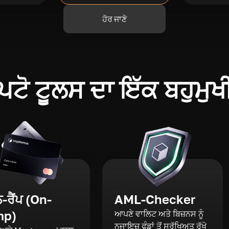
ਹੋਰ ਜਾਣੋ
ਪਟੋ ਟੂਲਸ ਦਾ ਇੱਕ ਬਹੁਮੁਖ
ਰੈਂਪ (On-
AML-Checker
mp)
ਆਪਣੇ ਵਾਲਿਟ ਅਤੇ ਬਿਜ਼ਨਸ ਨੂੰ
ਨਜਾਇਜ਼ ਫੰਡਾਂ ਤੋਂ ਸੁਰੱਖਿਅਤ ਰੱਖੋ