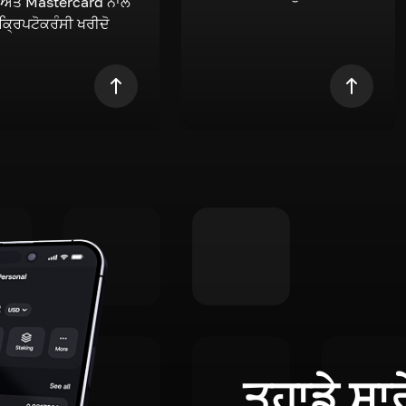
 ਅਤੇ Mastercard ਨਾਲ
 ਕ੍ਰਿਪਟੋਕਰੰਸੀ ਖਰੀਦੋ
ਤੁਹਾਡੇ ਸਾ