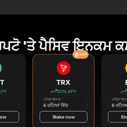
ਿਪਟੋ 'ਤੇ ਪੈਸਿਵ ਇਨਕਮ 
HOT
T
TRX
APY
20
% APY
ਪਹਿਲਾ ਇਨਾਮ
ਪਹਿਲਾ ਇਨ
6 ਘੰਟਿਆਂ ਵਿੱਚ
6 ਘੰਟਿਆਂ
now
Stake now
St