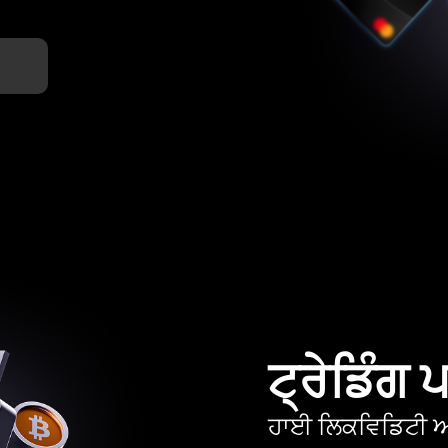
ਟ੍ਰੇਡਿੰਗ
ਹਾਈ ਲਿਕਵਿਡਿਟੀ ਅਤ