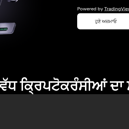
Powered by
TradingVie
ਹੁਣੇ ਅਜ਼ਮਾਓ
ਂ ਵੱਧ ਕ੍ਰਿਪਟੋਕਰੰਸੀਆਂ ਦ