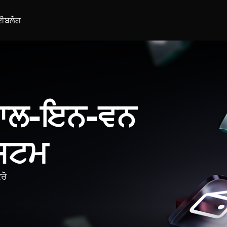
ਈ
ਬਲੌਗ
 ਆਲ-ਇਨ-ਵਨ
ਿਸਟਮ
ਰੋ