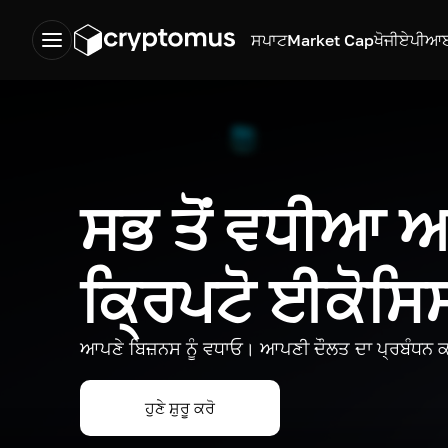
ਸਪਾਟ
Market Cap
ਖੋਜੀ
ਏਪੀਆ
ਸਭ ਤੋਂ ਵਧੀਆ
ਕ੍ਰਿਪਟੋ ਈਕੋਸ
ਆਪਣੇ ਬਿਜ਼ਨਸ ਨੂੰ ਵਧਾਓ। ਆਪਣੀ ਦੌਲਤ ਦਾ ਪ੍ਰਬੰਧਨ ਕ
ਹੁਣੇ ਸ਼ੁਰੂ ਕਰੋ