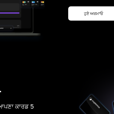
ਹੁਣੇ ਅਜ਼ਮਾਓ
ਡ
ੋ। ਆਪਣਾ ਕਾਰਡ 5