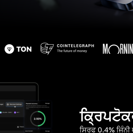
ਕ੍ਰਿਪਟੋਕਰ
ਸਿਰਫ 0.4% ਜਿੰਨੀ ਘ