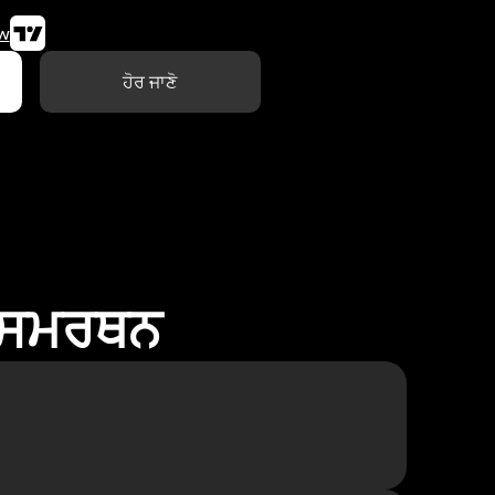
w
ਹੋਰ ਜਾਣੋ
ਾ ਸਮਰਥਨ