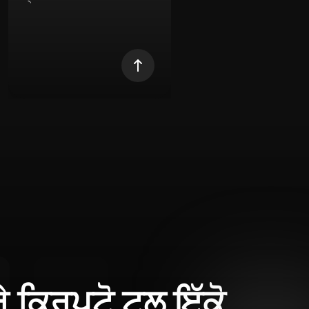
ਰੇ ਕ੍ਰਿਪਟੋ ਟੂਲ ਇੱਕੋ