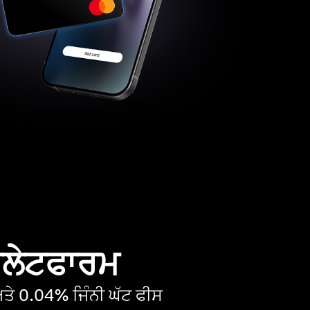
 ਪਲੇਟਫਾਰਮ
ੇ 0.04% ਜਿੰਨੀ ਘੱਟ ਫੀਸ