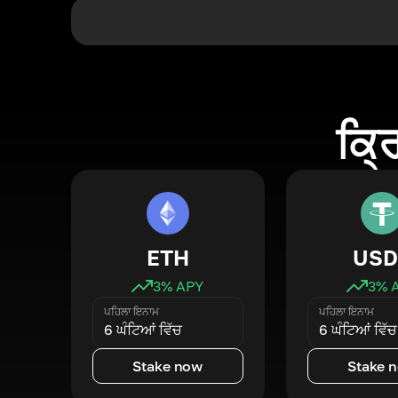
ਕ੍ਰ
ETH
USD
3
% APY
3
% 
ਪਹਿਲਾ ਇਨਾਮ
ਪਹਿਲਾ ਇਨਾਮ
6 ਘੰਟਿਆਂ ਵਿੱਚ
6 ਘੰਟਿਆਂ ਵਿੱਚ
Stake now
Stake 