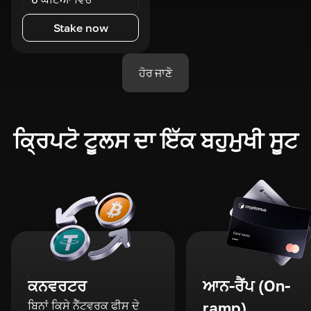
Stake now
ਹੋਰ ਜਾਣੋ
ਕ੍ਰਿਪਟੋ ਟੂਲਸ ਦਾ ਇੱਕ ਬਹੁਮੁਖੀ ਸੂਟ
ਕਨਵਰਟਰ
ਆਨ-ਰੈਂਪ (On-
ਬਿਨਾਂ ਕਿਸੇ ਨੈੱਟਵਰਕ ਫੀਸ ਦੇ
ramp)