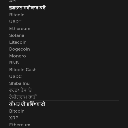
API
ਭੁਗਤਾਨ ਸਵੀਕਾਰ ਕਰੋ
Bitcoin
USDT
Ethereum
Solana
Litecoin
Dogecoin
Monero
BNB
Bitcoin Cash
USDC
Shiba Inu
ਵਰਡਪਰੈਸ 'ਤੇ
ਟੈਲੀਗ੍ਰਾਮ ਰਾਹੀਂ
ਕੀਮਤ ਦੀ ਭਵਿੱਖਬਾਣੀ
Bitcoin
XRP
Ethereum