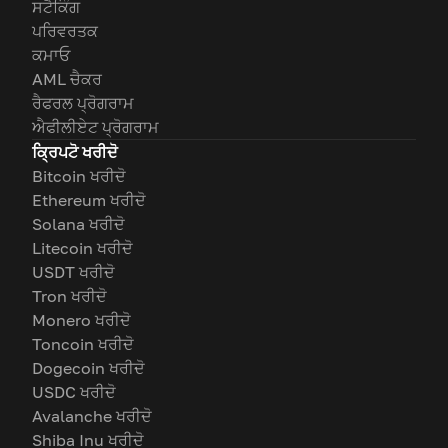
ਸਟੈਕਿੰਗ
ਪਰਿਵਰਤਕ
ਕਮਾਓ
AML ਚੈਕਰ
ਰੈਫਰਲ ਪ੍ਰੋਗਰਾਮ
ਐਫੀਲੀਏਟ ਪ੍ਰੋਗਰਾਮ
ਕ੍ਰਿਪਟੋ ਖਰੀਦੋ
Bitcoin ਖਰੀਦੋ
Ethereum ਖਰੀਦੋ
Solana ਖਰੀਦੋ
Litecoin ਖਰੀਦੋ
USDT ਖਰੀਦੋ
Tron ਖਰੀਦੋ
Monero ਖਰੀਦੋ
Toncoin ਖਰੀਦੋ
Dogecoin ਖਰੀਦੋ
USDC ਖਰੀਦੋ
Avalanche ਖਰੀਦੋ
Shiba Inu ਖਰੀਦੋ