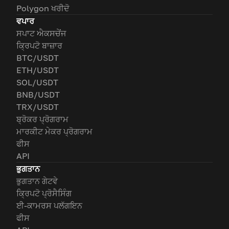
Polygon ਖਰੀਦੋ
ਵਪਾਰ
ਸਪਾਟ ਐਕਸਚੇਂਜ
ਕ੍ਰਿਪਟੋ ਬਾਜ਼ਾਰ
BTC/USDT
ETH/USDT
SOL/USDT
BNB/USDT
TRX/USDT
ਬ੍ਰੋਕਰ ਪ੍ਰੋਗਰਾਮ
ਮਾਰਕੀਟ ਮੇਕਰ ਪ੍ਰੋਗਰਾਮ
ਫੀਸ
API
ਭੁਗਤਾਨ
ਭੁਗਤਾਨ ਗੇਟਵੇ
ਕ੍ਰਿਪਟੋ ਪ੍ਰੋਸੈਸਿੰਗ
ਈ-ਕਾਮਰਸ ਪਲੱਗਇਨ
ਫੀਸ