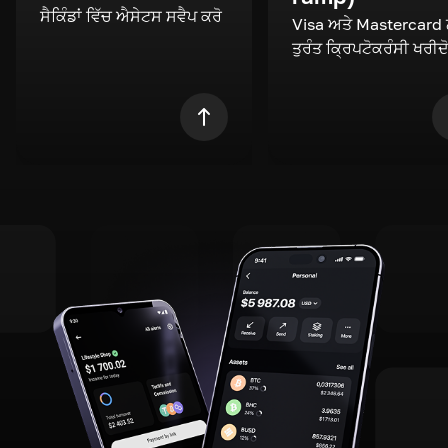
ਸੈਕਿੰਡਾਂ ਵਿੱਚ ਐਸੇਟਸ ਸਵੈਪ ਕਰੋ
Visa ਅਤੇ Mastercard
ਤੁਰੰਤ ਕ੍ਰਿਪਟੋਕਰੰਸੀ ਖਰੀਦ