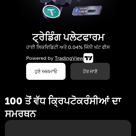
ਟ੍ਰੇਡਿੰਗ ਪਲੇਟਫਾਰਮ
ਹਾਈ ਲਿਕਵਿਡਿਟੀ ਅਤੇ 0.04% ਜਿੰਨੀ ਘੱਟ ਫੀਸ
Powered by
TradingView
ਹੁਣੇ ਅਜ਼ਮਾਓ
ਹੋਰ ਜਾਣੋ
100 ਤੋਂ ਵੱਧ ਕ੍ਰਿਪਟੋਕਰੰਸੀਆਂ ਦਾ
ਸਮਰਥਨ