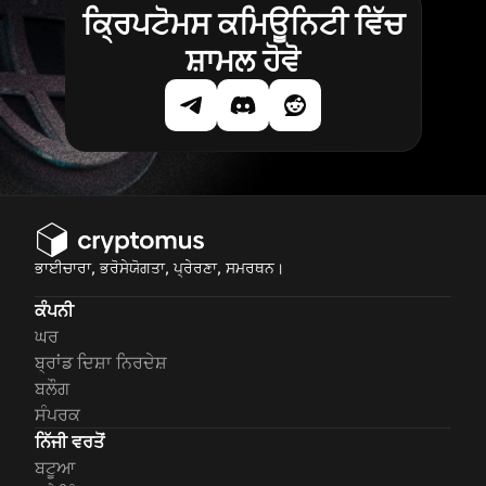
ਕ੍ਰਿਪਟੋਮਸ ਕਮਿਊਨਿਟੀ ਵਿੱਚ
ਸ਼ਾਮਲ ਹੋਵੋ
ਭਾਈਚਾਰਾ, ਭਰੋਸੇਯੋਗਤਾ, ਪ੍ਰੇਰਣਾ, ਸਮਰਥਨ।
ਕੰਪਨੀ
ਘਰ
ਬ੍ਰਾਂਡ ਦਿਸ਼ਾ ਨਿਰਦੇਸ਼
ਬਲੌਗ
ਸੰਪਰਕ
ਨਿੱਜੀ ਵਰਤੋਂ
ਬਟੂਆ