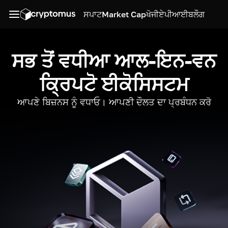
ਸਪਾਟ
Market Cap
ਖੋਜੀ
ਏਪੀਆਈ
ਬਲੌਗ
ਸਭ ਤੋਂ ਵਧੀਆ ਆਲ-ਇਨ-ਵਨ
ਕ੍ਰਿਪਟੋ ਈਕੋਸਿਸਟਮ
ਆਪਣੇ ਬਿਜ਼ਨਸ ਨੂੰ ਵਧਾਓ। ਆਪਣੀ ਦੌਲਤ ਦਾ ਪ੍ਰਬੰਧਨ ਕਰੋ