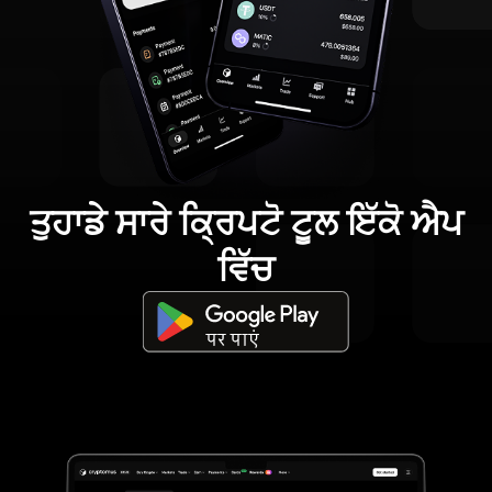
ਤੁਹਾਡੇ ਸਾਰੇ ਕ੍ਰਿਪਟੋ ਟੂਲ ਇੱਕੋ ਐਪ
ਵਿੱਚ