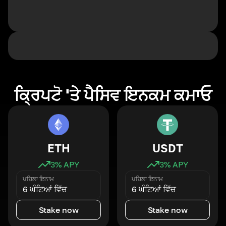
ਕ੍ਰਿਪਟੋ 'ਤੇ ਪੈਸਿਵ ਇਨਕਮ ਕਮਾਓ
ETH
USDT
3
% APY
3
% APY
ਪਹਿਲਾ ਇਨਾਮ
ਪਹਿਲਾ ਇਨਾਮ
6 ਘੰਟਿਆਂ ਵਿੱਚ
6 ਘੰਟਿਆਂ ਵਿੱਚ
Stake now
Stake now