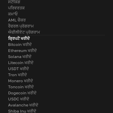
ਸਟੈਕਿੰਗ
ਪਰਿਵਰਤਕ
ਕਮਾਓ
AML ਚੈਕਰ
ਰੈਫਰਲ ਪ੍ਰੋਗਰਾਮ
ਐਫੀਲੀਏਟ ਪ੍ਰੋਗਰਾਮ
ਕ੍ਰਿਪਟੋ ਖਰੀਦੋ
Bitcoin ਖਰੀਦੋ
Ethereum ਖਰੀਦੋ
Solana ਖਰੀਦੋ
Litecoin ਖਰੀਦੋ
USDT ਖਰੀਦੋ
Tron ਖਰੀਦੋ
Monero ਖਰੀਦੋ
Toncoin ਖਰੀਦੋ
Dogecoin ਖਰੀਦੋ
USDC ਖਰੀਦੋ
Avalanche ਖਰੀਦੋ
Shiba Inu ਖਰੀਦੋ