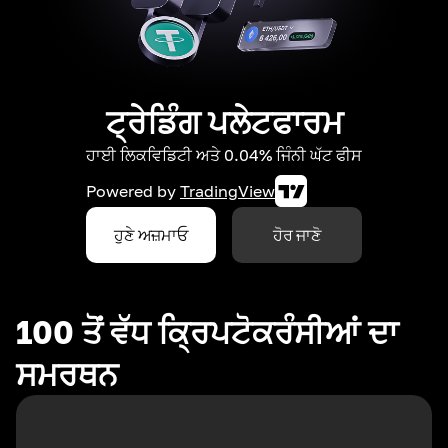
ਟ੍ਰੇਡਿੰਗ ਪਲੇਟਫਾਰਮ
ਹਾਈ ਲਿਕਵਿਡਿਟੀ ਅਤੇ 0.04% ਜਿੰਨੀ ਘੱਟ ਫੀਸ
Powered by
TradingView
ਹੁਣੇ ਅਜ਼ਮਾਓ
ਹੋਰ ਜਾਣੋ
100 ਤੋਂ ਵੱਧ ਕ੍ਰਿਪਟੋਕਰੰਸੀਆਂ ਦਾ
ਸਮਰਥਨ