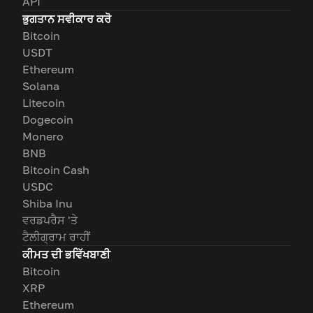
API
ਭੁਗਤਾਨ ਸਵੀਕਾਰ ਕਰੋ
Bitcoin
USDT
Ethereum
Solana
Litecoin
Dogecoin
Monero
BNB
Bitcoin Cash
USDC
Shiba Inu
ਵਰਡਪਰੈਸ 'ਤੇ
ਟੈਲੀਗ੍ਰਾਮ ਰਾਹੀਂ
ਕੀਮਤ ਦੀ ਭਵਿੱਖਬਾਣੀ
Bitcoin
XRP
Ethereum