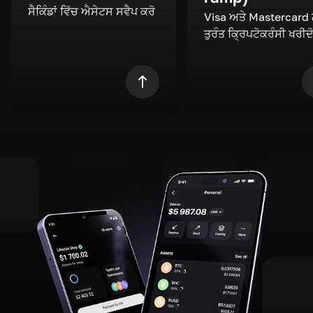
ਸੈਕਿੰਡਾਂ ਵਿੱਚ ਐਸੇਟਸ ਸਵੈਪ ਕਰੋ
Visa ਅਤੇ Mastercard
ਤੁਰੰਤ ਕ੍ਰਿਪਟੋਕਰੰਸੀ ਖਰੀਦ