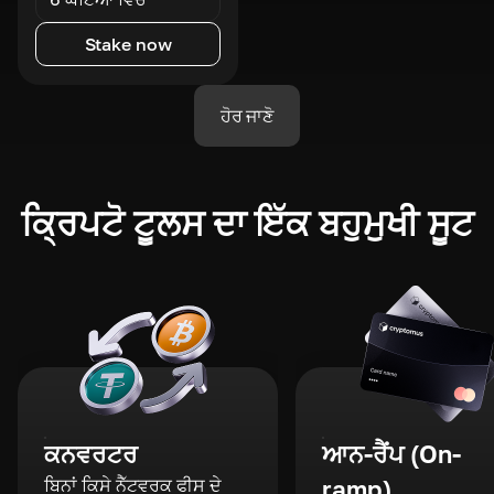
Stake now
ਹੋਰ ਜਾਣੋ
ਕ੍ਰਿਪਟੋ ਟੂਲਸ ਦਾ ਇੱਕ ਬਹੁਮੁਖੀ ਸੂਟ
ਕਨਵਰਟਰ
ਆਨ-ਰੈਂਪ (On-
ਬਿਨਾਂ ਕਿਸੇ ਨੈੱਟਵਰਕ ਫੀਸ ਦੇ
ramp)