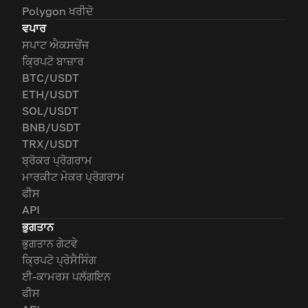
Polygon ਖਰੀਦੋ
ਵਪਾਰ
ਸਪਾਟ ਐਕਸਚੇਂਜ
ਕ੍ਰਿਪਟੋ ਬਾਜ਼ਾਰ
BTC/USDT
ETH/USDT
SOL/USDT
BNB/USDT
TRX/USDT
ਬ੍ਰੋਕਰ ਪ੍ਰੋਗਰਾਮ
ਮਾਰਕੀਟ ਮੇਕਰ ਪ੍ਰੋਗਰਾਮ
ਫੀਸ
API
ਭੁਗਤਾਨ
ਭੁਗਤਾਨ ਗੇਟਵੇ
ਕ੍ਰਿਪਟੋ ਪ੍ਰੋਸੈਸਿੰਗ
ਈ-ਕਾਮਰਸ ਪਲੱਗਇਨ
ਫੀਸ