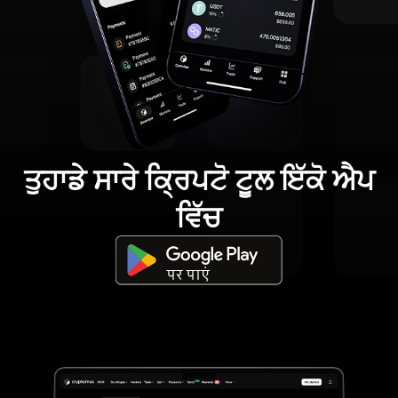
ਤੁਹਾਡੇ ਸਾਰੇ ਕ੍ਰਿਪਟੋ ਟੂਲ ਇੱਕੋ ਐਪ
ਵਿੱਚ