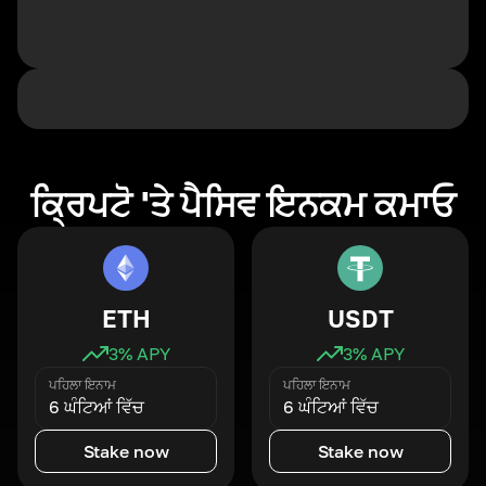
ਕ੍ਰਿਪਟੋ 'ਤੇ ਪੈਸਿਵ ਇਨਕਮ ਕਮਾਓ
ETH
USDT
3
% APY
3
% APY
ਪਹਿਲਾ ਇਨਾਮ
ਪਹਿਲਾ ਇਨਾਮ
6 ਘੰਟਿਆਂ ਵਿੱਚ
6 ਘੰਟਿਆਂ ਵਿੱਚ
Stake now
Stake now