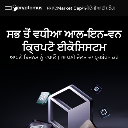
ਸਪਾਟ
Market Cap
ਖੋਜੀ
ਏਪੀਆਈ
ਬਲੌਗ
ਸਭ ਤੋਂ ਵਧੀਆ ਆਲ-ਇਨ-ਵਨ
ਕ੍ਰਿਪਟੋ ਈਕੋਸਿਸਟਮ
ਆਪਣੇ ਬਿਜ਼ਨਸ ਨੂੰ ਵਧਾਓ। ਆਪਣੀ ਦੌਲਤ ਦਾ ਪ੍ਰਬੰਧਨ ਕਰੋ