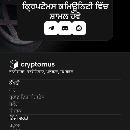
ਕ੍ਰਿਪਟੋਮਸ ਕਮਿਊਨਿਟੀ ਵਿੱਚ
ਸ਼ਾਮਲ ਹੋਵੋ
ਭਾਈਚਾਰਾ, ਭਰੋਸੇਯੋਗਤਾ, ਪ੍ਰੇਰਣਾ, ਸਮਰਥਨ।
ਕੰਪਨੀ
ਘਰ
ਬ੍ਰਾਂਡ ਦਿਸ਼ਾ ਨਿਰਦੇਸ਼
ਬਲੌਗ
ਸੰਪਰਕ
ਨਿੱਜੀ ਵਰਤੋਂ
ਬਟੂਆ