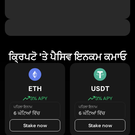
ਕ੍ਰਿਪਟੋ 'ਤੇ ਪੈਸਿਵ ਇਨਕਮ ਕਮਾਓ
ETH
USDT
3
% APY
3
% APY
ਪਹਿਲਾ ਇਨਾਮ
ਪਹਿਲਾ ਇਨਾਮ
6 ਘੰਟਿਆਂ ਵਿੱਚ
6 ਘੰਟਿਆਂ ਵਿੱਚ
Stake now
Stake now