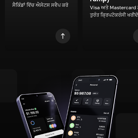
ਸੈਕਿੰਡਾਂ ਵਿੱਚ ਐਸੇਟਸ ਸਵੈਪ ਕਰੋ
Visa ਅਤੇ Mastercard
ਤੁਰੰਤ ਕ੍ਰਿਪਟੋਕਰੰਸੀ ਖਰੀਦ