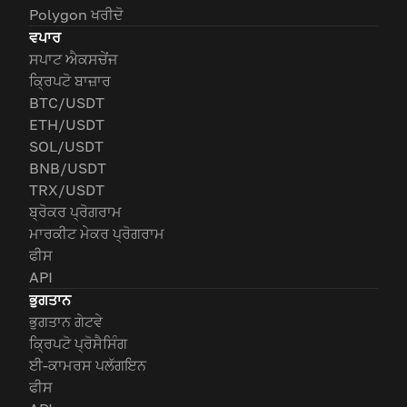
Polygon ਖਰੀਦੋ
ਵਪਾਰ
ਸਪਾਟ ਐਕਸਚੇਂਜ
ਕ੍ਰਿਪਟੋ ਬਾਜ਼ਾਰ
BTC/USDT
ETH/USDT
SOL/USDT
BNB/USDT
TRX/USDT
ਬ੍ਰੋਕਰ ਪ੍ਰੋਗਰਾਮ
ਮਾਰਕੀਟ ਮੇਕਰ ਪ੍ਰੋਗਰਾਮ
ਫੀਸ
API
ਭੁਗਤਾਨ
ਭੁਗਤਾਨ ਗੇਟਵੇ
ਕ੍ਰਿਪਟੋ ਪ੍ਰੋਸੈਸਿੰਗ
ਈ-ਕਾਮਰਸ ਪਲੱਗਇਨ
ਫੀਸ