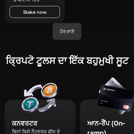
Stake now
ਹੋਰ ਜਾਣੋ
ਕ੍ਰਿਪਟੋ ਟੂਲਸ ਦਾ ਇੱਕ ਬਹੁਮੁਖੀ ਸੂਟ
ਕਨਵਰਟਰ
ਆਨ-ਰੈਂਪ (On-
ਬਿਨਾਂ ਕਿਸੇ ਨੈੱਟਵਰਕ ਫੀਸ ਦੇ
ramp)