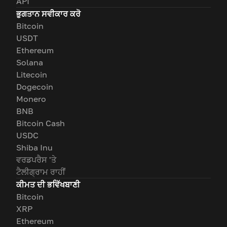
API
ਭੁਗਤਾਨ ਸਵੀਕਾਰ ਕਰੋ
Bitcoin
USDT
Ethereum
Solana
Litecoin
Dogecoin
Monero
BNB
Bitcoin Cash
USDC
Shiba Inu
ਵਰਡਪਰੈਸ 'ਤੇ
ਟੈਲੀਗ੍ਰਾਮ ਰਾਹੀਂ
ਕੀਮਤ ਦੀ ਭਵਿੱਖਬਾਣੀ
Bitcoin
XRP
Ethereum