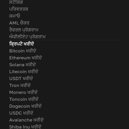
ਸਟੈਕਿੰਗ
ਪਰਿਵਰਤਕ
ਕਮਾਓ
AML ਚੈਕਰ
ਰੈਫਰਲ ਪ੍ਰੋਗਰਾਮ
ਐਫੀਲੀਏਟ ਪ੍ਰੋਗਰਾਮ
ਕ੍ਰਿਪਟੋ ਖਰੀਦੋ
Bitcoin ਖਰੀਦੋ
Ethereum ਖਰੀਦੋ
Solana ਖਰੀਦੋ
Litecoin ਖਰੀਦੋ
USDT ਖਰੀਦੋ
Tron ਖਰੀਦੋ
Monero ਖਰੀਦੋ
Toncoin ਖਰੀਦੋ
Dogecoin ਖਰੀਦੋ
USDC ਖਰੀਦੋ
Avalanche ਖਰੀਦੋ
Shiba Inu ਖਰੀਦੋ