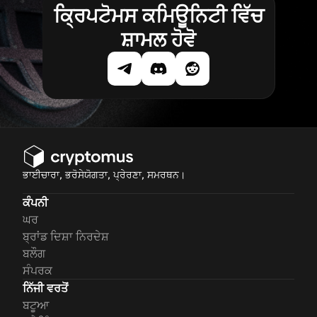
ਕ੍ਰਿਪਟੋਮਸ ਕਮਿਊਨਿਟੀ ਵਿੱਚ
ਸ਼ਾਮਲ ਹੋਵੋ
ਭਾਈਚਾਰਾ, ਭਰੋਸੇਯੋਗਤਾ, ਪ੍ਰੇਰਣਾ, ਸਮਰਥਨ।
ਕੰਪਨੀ
ਘਰ
ਬ੍ਰਾਂਡ ਦਿਸ਼ਾ ਨਿਰਦੇਸ਼
ਬਲੌਗ
ਸੰਪਰਕ
ਨਿੱਜੀ ਵਰਤੋਂ
ਬਟੂਆ