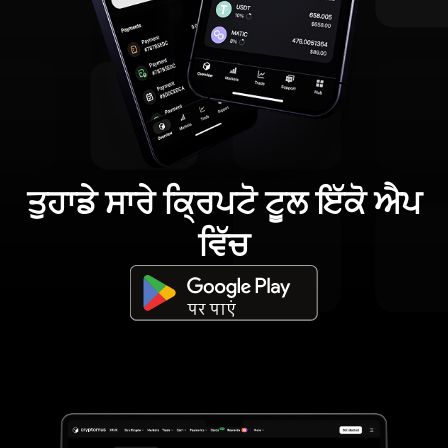
ਤੁਹਾਡੇ ਸਾਰੇ ਕ੍ਰਿਪਟੋ ਟੂਲ ਇੱਕੋ ਐਪ
ਵਿੱਚ