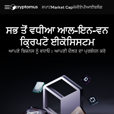
ਸਪਾਟ
Market Cap
ਖੋਜੀ
ਏਪੀਆਈ
ਬਲੌਗ
ਸਭ ਤੋਂ ਵਧੀਆ ਆਲ-ਇਨ-ਵਨ
ਕ੍ਰਿਪਟੋ ਈਕੋਸਿਸਟਮ
ਆਪਣੇ ਬਿਜ਼ਨਸ ਨੂੰ ਵਧਾਓ। ਆਪਣੀ ਦੌਲਤ ਦਾ ਪ੍ਰਬੰਧਨ ਕਰੋ