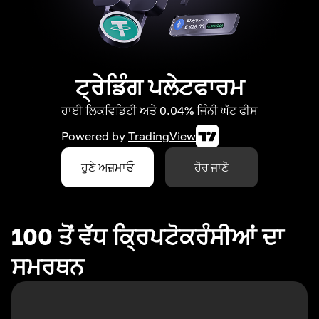
ਟ੍ਰੇਡਿੰਗ ਪਲੇਟਫਾਰਮ
ਹਾਈ ਲਿਕਵਿਡਿਟੀ ਅਤੇ 0.04% ਜਿੰਨੀ ਘੱਟ ਫੀਸ
Powered by
TradingView
ਹੁਣੇ ਅਜ਼ਮਾਓ
ਹੋਰ ਜਾਣੋ
100 ਤੋਂ ਵੱਧ ਕ੍ਰਿਪਟੋਕਰੰਸੀਆਂ ਦਾ
ਸਮਰਥਨ