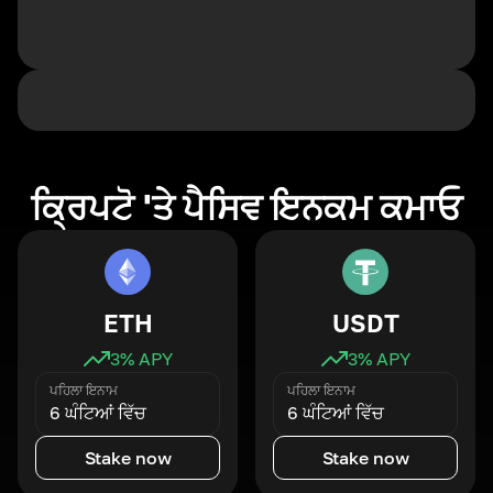
ਕ੍ਰਿਪਟੋ 'ਤੇ ਪੈਸਿਵ ਇਨਕਮ ਕਮਾਓ
ETH
USDT
3
% APY
3
% APY
ਪਹਿਲਾ ਇਨਾਮ
ਪਹਿਲਾ ਇਨਾਮ
6 ਘੰਟਿਆਂ ਵਿੱਚ
6 ਘੰਟਿਆਂ ਵਿੱਚ
Stake now
Stake now