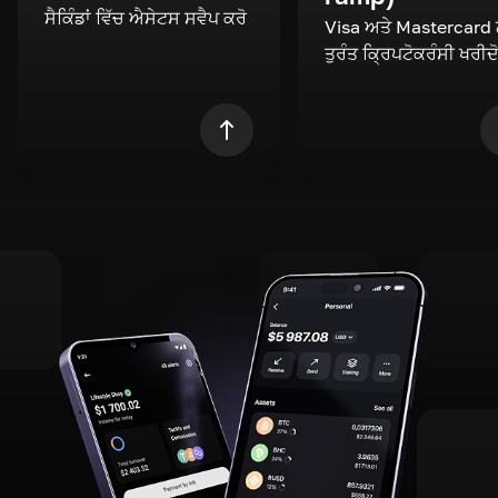
ਸੈਕਿੰਡਾਂ ਵਿੱਚ ਐਸੇਟਸ ਸਵੈਪ ਕਰੋ
Visa ਅਤੇ Mastercard
ਤੁਰੰਤ ਕ੍ਰਿਪਟੋਕਰੰਸੀ ਖਰੀਦ