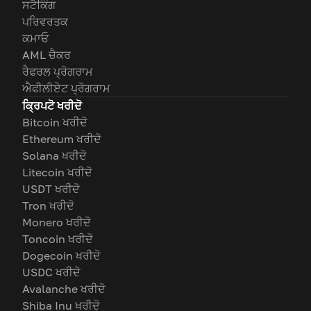
ਸਟੈਕਿੰਗ
ਪਰਿਵਰਤਕ
ਕਮਾਓ
AML ਚੈਕਰ
ਰੈਫਰਲ ਪ੍ਰੋਗਰਾਮ
ਐਫੀਲੀਏਟ ਪ੍ਰੋਗਰਾਮ
ਕ੍ਰਿਪਟੋ ਖਰੀਦੋ
Bitcoin ਖਰੀਦੋ
Ethereum ਖਰੀਦੋ
Solana ਖਰੀਦੋ
Litecoin ਖਰੀਦੋ
USDT ਖਰੀਦੋ
Tron ਖਰੀਦੋ
Monero ਖਰੀਦੋ
Toncoin ਖਰੀਦੋ
Dogecoin ਖਰੀਦੋ
USDC ਖਰੀਦੋ
Avalanche ਖਰੀਦੋ
Shiba Inu ਖਰੀਦੋ