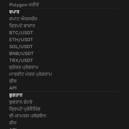
Polygon ਖਰੀਦੋ
ਵਪਾਰ
ਸਪਾਟ ਐਕਸਚੇਂਜ
ਕ੍ਰਿਪਟੋ ਬਾਜ਼ਾਰ
BTC/USDT
ETH/USDT
SOL/USDT
BNB/USDT
TRX/USDT
ਬ੍ਰੋਕਰ ਪ੍ਰੋਗਰਾਮ
ਮਾਰਕੀਟ ਮੇਕਰ ਪ੍ਰੋਗਰਾਮ
ਫੀਸ
API
ਭੁਗਤਾਨ
ਭੁਗਤਾਨ ਗੇਟਵੇ
ਕ੍ਰਿਪਟੋ ਪ੍ਰੋਸੈਸਿੰਗ
ਈ-ਕਾਮਰਸ ਪਲੱਗਇਨ
ਫੀਸ