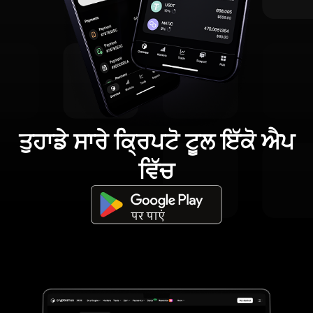
ਤੁਹਾਡੇ ਸਾਰੇ ਕ੍ਰਿਪਟੋ ਟੂਲ ਇੱਕੋ ਐਪ
ਵਿੱਚ