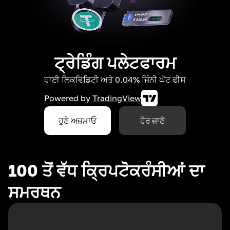
ਟ੍ਰੇਡਿੰਗ ਪਲੇਟਫਾਰਮ
ਹਾਈ ਲਿਕਵਿਡਿਟੀ ਅਤੇ 0.04% ਜਿੰਨੀ ਘੱਟ ਫੀਸ
Powered by
TradingView
ਹੁਣੇ ਅਜ਼ਮਾਓ
ਹੋਰ ਜਾਣੋ
100 ਤੋਂ ਵੱਧ ਕ੍ਰਿਪਟੋਕਰੰਸੀਆਂ ਦਾ
ਸਮਰਥਨ