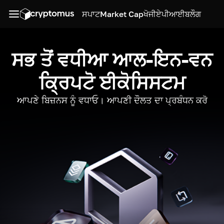
ਸਪਾਟ
Market Cap
ਖੋਜੀ
ਏਪੀਆਈ
ਬਲੌਗ
ਸਭ ਤੋਂ ਵਧੀਆ ਆਲ-ਇਨ-ਵਨ
ਕ੍ਰਿਪਟੋ ਈਕੋਸਿਸਟਮ
ਆਪਣੇ ਬਿਜ਼ਨਸ ਨੂੰ ਵਧਾਓ। ਆਪਣੀ ਦੌਲਤ ਦਾ ਪ੍ਰਬੰਧਨ ਕਰੋ