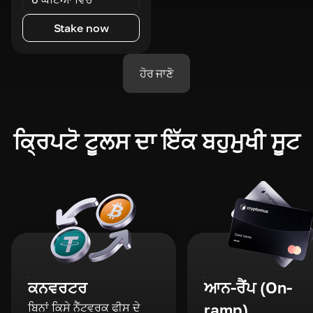
Stake now
ਹੋਰ ਜਾਣੋ
ਕ੍ਰਿਪਟੋ ਟੂਲਸ ਦਾ ਇੱਕ ਬਹੁਮੁਖੀ ਸੂਟ
ਕਨਵਰਟਰ
ਆਨ-ਰੈਂਪ (On-
ਬਿਨਾਂ ਕਿਸੇ ਨੈੱਟਵਰਕ ਫੀਸ ਦੇ
ramp)