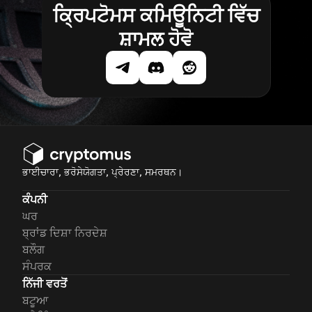
ਕ੍ਰਿਪਟੋਮਸ ਕਮਿਊਨਿਟੀ ਵਿੱਚ
ਸ਼ਾਮਲ ਹੋਵੋ
ਭਾਈਚਾਰਾ, ਭਰੋਸੇਯੋਗਤਾ, ਪ੍ਰੇਰਣਾ, ਸਮਰਥਨ।
ਕੰਪਨੀ
ਘਰ
ਬ੍ਰਾਂਡ ਦਿਸ਼ਾ ਨਿਰਦੇਸ਼
ਬਲੌਗ
ਸੰਪਰਕ
ਨਿੱਜੀ ਵਰਤੋਂ
ਬਟੂਆ