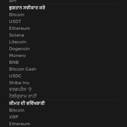
API
ਭੁਗਤਾਨ ਸਵੀਕਾਰ ਕਰੋ
Bitcoin
USDT
Ethereum
Solana
Litecoin
Dogecoin
Monero
BNB
Bitcoin Cash
USDC
Shiba Inu
ਵਰਡਪਰੈਸ 'ਤੇ
ਟੈਲੀਗ੍ਰਾਮ ਰਾਹੀਂ
ਕੀਮਤ ਦੀ ਭਵਿੱਖਬਾਣੀ
Bitcoin
XRP
Ethereum