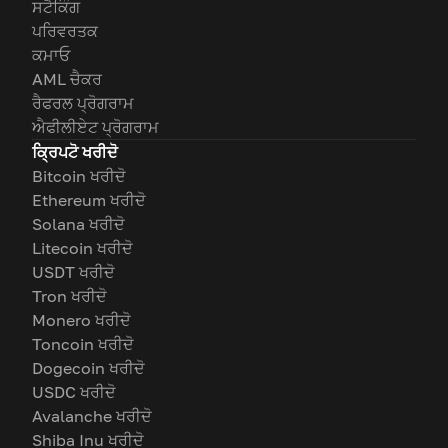
ਸਟੈਕਿੰਗ
ਪਰਿਵਰਤਕ
ਕਮਾਓ
AML ਚੈਕਰ
ਰੈਫਰਲ ਪ੍ਰੋਗਰਾਮ
ਐਫੀਲੀਏਟ ਪ੍ਰੋਗਰਾਮ
ਕ੍ਰਿਪਟੋ ਖਰੀਦੋ
Bitcoin ਖਰੀਦੋ
Ethereum ਖਰੀਦੋ
Solana ਖਰੀਦੋ
Litecoin ਖਰੀਦੋ
USDT ਖਰੀਦੋ
Tron ਖਰੀਦੋ
Monero ਖਰੀਦੋ
Toncoin ਖਰੀਦੋ
Dogecoin ਖਰੀਦੋ
USDC ਖਰੀਦੋ
Avalanche ਖਰੀਦੋ
Shiba Inu ਖਰੀਦੋ