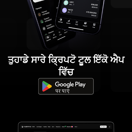
ਤੁਹਾਡੇ ਸਾਰੇ ਕ੍ਰਿਪਟੋ ਟੂਲ ਇੱਕੋ ਐਪ
ਵਿੱਚ