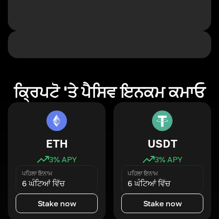
ਕ੍ਰਿਪਟੋ 'ਤੇ ਪੈਸਿਵ ਇਨਕਮ ਕਮਾਓ
ETH
USDT
3
% APY
3
% APY
ਪਹਿਲਾ ਇਨਾਮ
ਪਹਿਲਾ ਇਨਾਮ
6 ਘੰਟਿਆਂ ਵਿੱਚ
6 ਘੰਟਿਆਂ ਵਿੱਚ
Stake now
Stake now