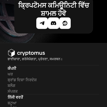
ਕ੍ਰਿਪਟੋਮਸ ਕਮਿਊਨਿਟੀ ਵਿੱਚ
ਸ਼ਾਮਲ ਹੋਵੋ
ਭਾਈਚਾਰਾ, ਭਰੋਸੇਯੋਗਤਾ, ਪ੍ਰੇਰਣਾ, ਸਮਰਥਨ।
ਕੰਪਨੀ
ਘਰ
ਬ੍ਰਾਂਡ ਦਿਸ਼ਾ ਨਿਰਦੇਸ਼
ਬਲੌਗ
ਸੰਪਰਕ
ਨਿੱਜੀ ਵਰਤੋਂ
ਬਟੂਆ