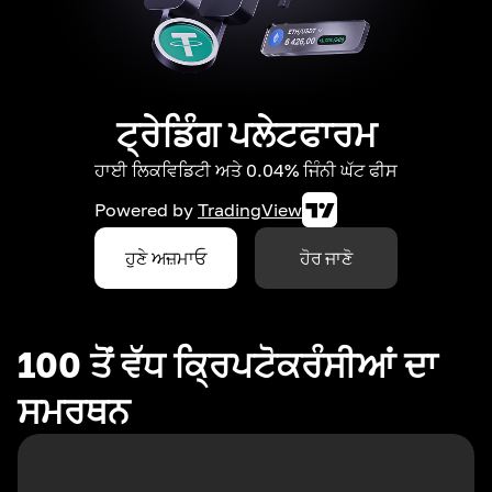
ਟ੍ਰੇਡਿੰਗ ਪਲੇਟਫਾਰਮ
ਹਾਈ ਲਿਕਵਿਡਿਟੀ ਅਤੇ 0.04% ਜਿੰਨੀ ਘੱਟ ਫੀਸ
Powered by
TradingView
ਹੁਣੇ ਅਜ਼ਮਾਓ
ਹੋਰ ਜਾਣੋ
100 ਤੋਂ ਵੱਧ ਕ੍ਰਿਪਟੋਕਰੰਸੀਆਂ ਦਾ
ਸਮਰਥਨ