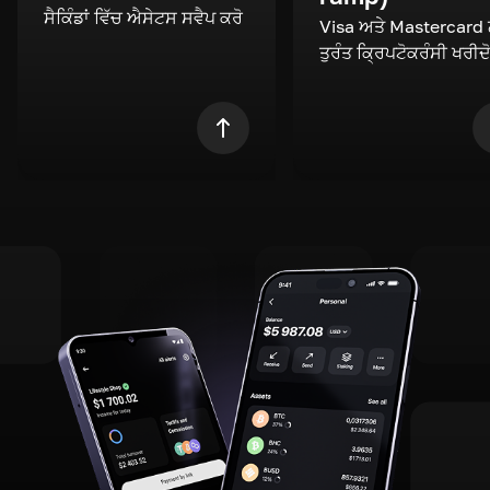
ਸੈਕਿੰਡਾਂ ਵਿੱਚ ਐਸੇਟਸ ਸਵੈਪ ਕਰੋ
Visa ਅਤੇ Mastercard
ਤੁਰੰਤ ਕ੍ਰਿਪਟੋਕਰੰਸੀ ਖਰੀਦ