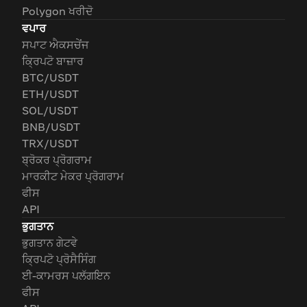
Polygon ਖਰੀਦੋ
ਵਪਾਰ
ਸਪਾਟ ਐਕਸਚੇਂਜ
ਕ੍ਰਿਪਟੋ ਬਾਜ਼ਾਰ
BTC/USDT
ETH/USDT
SOL/USDT
BNB/USDT
TRX/USDT
ਬ੍ਰੋਕਰ ਪ੍ਰੋਗਰਾਮ
ਮਾਰਕੀਟ ਮੇਕਰ ਪ੍ਰੋਗਰਾਮ
ਫੀਸ
API
ਭੁਗਤਾਨ
ਭੁਗਤਾਨ ਗੇਟਵੇ
ਕ੍ਰਿਪਟੋ ਪ੍ਰੋਸੈਸਿੰਗ
ਈ-ਕਾਮਰਸ ਪਲੱਗਇਨ
ਫੀਸ