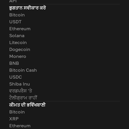
API
ਭੁਗਤਾਨ ਸਵੀਕਾਰ ਕਰੋ
Bitcoin
USDT
Ethereum
Solana
Litecoin
Dogecoin
Monero
BNB
Bitcoin Cash
USDC
Shiba Inu
ਵਰਡਪਰੈਸ 'ਤੇ
ਟੈਲੀਗ੍ਰਾਮ ਰਾਹੀਂ
ਕੀਮਤ ਦੀ ਭਵਿੱਖਬਾਣੀ
Bitcoin
XRP
Ethereum