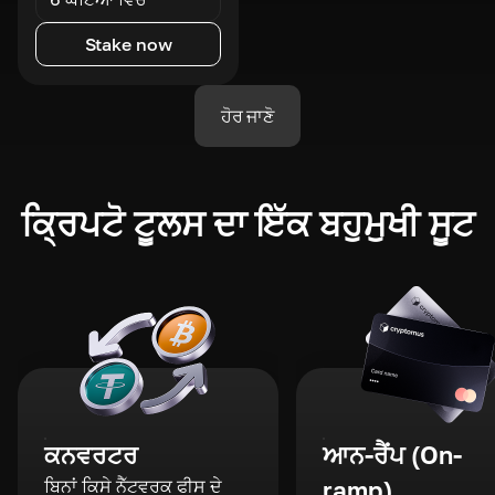
Stake now
ਹੋਰ ਜਾਣੋ
ਕ੍ਰਿਪਟੋ ਟੂਲਸ ਦਾ ਇੱਕ ਬਹੁਮੁਖੀ ਸੂਟ
ਕਨਵਰਟਰ
ਆਨ-ਰੈਂਪ (On-
ਬਿਨਾਂ ਕਿਸੇ ਨੈੱਟਵਰਕ ਫੀਸ ਦੇ
ramp)