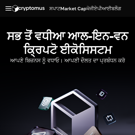
ਸਪਾਟ
Market Cap
ਖੋਜੀ
ਏਪੀਆਈ
ਬਲੌਗ
ਸਭ ਤੋਂ ਵਧੀਆ ਆਲ-ਇਨ-ਵਨ
ਕ੍ਰਿਪਟੋ ਈਕੋਸਿਸਟਮ
ਆਪਣੇ ਬਿਜ਼ਨਸ ਨੂੰ ਵਧਾਓ। ਆਪਣੀ ਦੌਲਤ ਦਾ ਪ੍ਰਬੰਧਨ ਕਰੋ