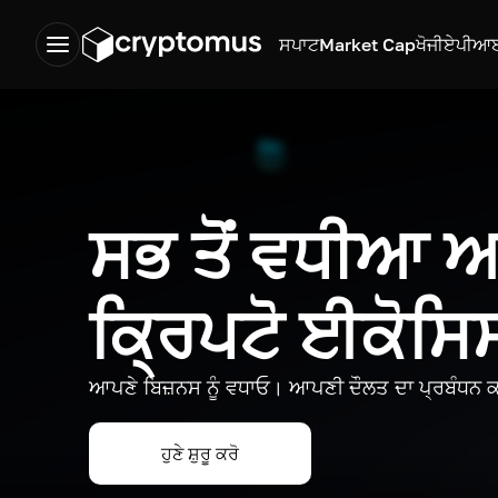
ਸਪਾਟ
Market Cap
ਖੋਜੀ
ਏਪੀਆ
ਸਭ ਤੋਂ ਵਧੀਆ
ਕ੍ਰਿਪਟੋ ਈਕੋਸ
ਆਪਣੇ ਬਿਜ਼ਨਸ ਨੂੰ ਵਧਾਓ। ਆਪਣੀ ਦੌਲਤ ਦਾ ਪ੍ਰਬੰਧਨ ਕ
ਹੁਣੇ ਸ਼ੁਰੂ ਕਰੋ