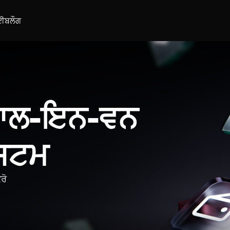
ਈ
ਬਲੌਗ
 ਆਲ-ਇਨ-ਵਨ
ਿਸਟਮ
ਰੋ