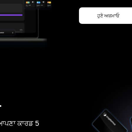
ਹੁਣੇ ਅਜ਼ਮਾਓ
ਡ
ੋ। ਆਪਣਾ ਕਾਰਡ 5