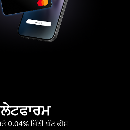
 ਪਲੇਟਫਾਰਮ
ੇ 0.04% ਜਿੰਨੀ ਘੱਟ ਫੀਸ