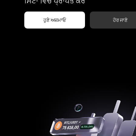
ਮਿੰਟਾਂ ਵਿੱਚ ਪ੍ਰਾਪਤ ਕਰੋ
ਹੁਣੇ ਅਜ਼ਮਾਓ
ਹੋਰ ਜਾਣੋ