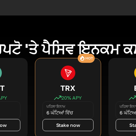
ਿਪਟੋ 'ਤੇ ਪੈਸਿਵ ਇਨਕਮ 
HOT
T
TRX
APY
20
% APY
ਪਹਿਲਾ ਇਨਾਮ
ਪਹਿਲਾ ਇਨ
6 ਘੰਟਿਆਂ ਵਿੱਚ
6 ਘੰਟਿਆਂ
now
Stake now
St