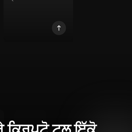
ਰੇ ਕ੍ਰਿਪਟੋ ਟੂਲ ਇੱਕੋ