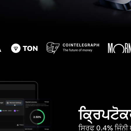
ਕ੍ਰਿਪਟੋਕਰ
ਸਿਰਫ 0.4% ਜਿੰਨੀ ਘ