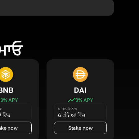
ਕਮਾਓ
BNB
DAI
3
% APY
3
% APY
ਾਮ
ਪਹਿਲਾ ਇਨਾਮ
 ਵਿੱਚ
6 ਘੰਟਿਆਂ ਵਿੱਚ
ake now
Stake now