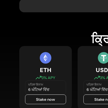
ਕ੍ਰ
ETH
USD
3
% APY
3
% 
ਪਹਿਲਾ ਇਨਾਮ
ਪਹਿਲਾ ਇਨਾਮ
6 ਘੰਟਿਆਂ ਵਿੱਚ
6 ਘੰਟਿਆਂ ਵਿੱਚ
Stake now
Stake 