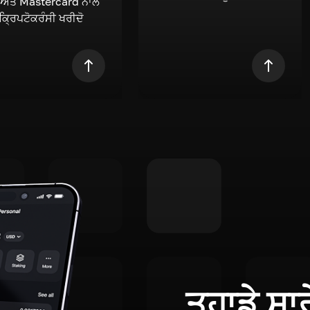
 ਅਤੇ Mastercard ਨਾਲ
 ਕ੍ਰਿਪਟੋਕਰੰਸੀ ਖਰੀਦੋ
ਤੁਹਾਡੇ ਸਾ