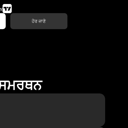
w
ਹੋਰ ਜਾਣੋ
ਾ ਸਮਰਥਨ