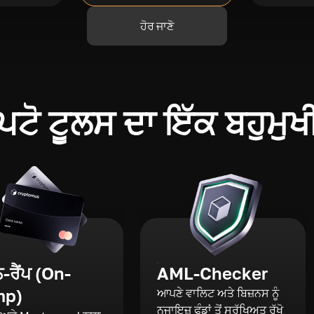
ਹੋਰ ਜਾਣੋ
ਪਟੋ ਟੂਲਸ ਦਾ ਇੱਕ ਬਹੁਮੁਖ
ਰੈਂਪ (On-
AML-Checker
mp)
ਆਪਣੇ ਵਾਲਿਟ ਅਤੇ ਬਿਜ਼ਨਸ ਨੂੰ
ਨਜਾਇਜ਼ ਫੰਡਾਂ ਤੋਂ ਸੁਰੱਖਿਅਤ ਰੱਖੋ