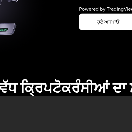
Powered by
TradingVie
ਹੁਣੇ ਅਜ਼ਮਾਓ
ਂ ਵੱਧ ਕ੍ਰਿਪਟੋਕਰੰਸੀਆਂ ਦ