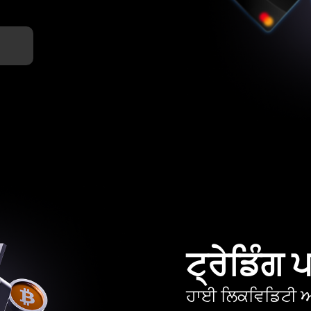
ਟ੍ਰੇਡਿੰਗ
ਹਾਈ ਲਿਕਵਿਡਿਟੀ ਅਤ