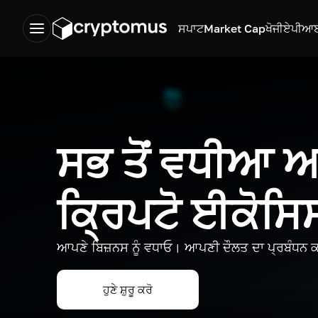
ਸਪਾਟ
Market Cap
ਖੋਜੀ
ਏਪੀਆ
ਸਭ ਤੋਂ ਵਧੀਆ
ਕ੍ਰਿਪਟੋ ਈਕੋਸ
ਆਪਣੇ ਬਿਜ਼ਨਸ ਨੂੰ ਵਧਾਓ। ਆਪਣੀ ਦੌਲਤ ਦਾ ਪ੍ਰਬੰਧਨ ਕ
ਹੁਣੇ ਸ਼ੁਰੂ ਕਰੋ