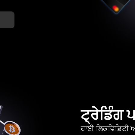
ਟ੍ਰੇਡਿੰਗ
ਹਾਈ ਲਿਕਵਿਡਿਟੀ ਅਤ