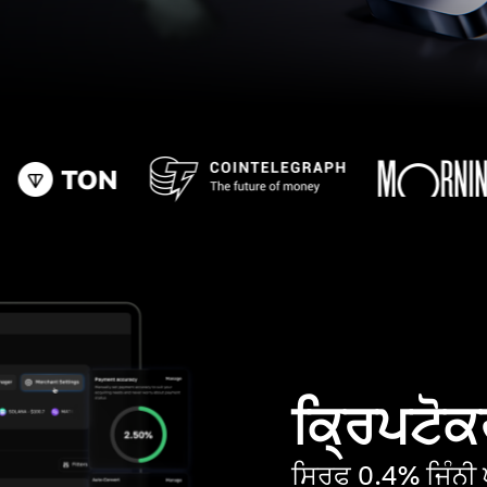
ਕ੍ਰਿਪਟੋਕਰ
ਸਿਰਫ 0.4% ਜਿੰਨੀ ਘ