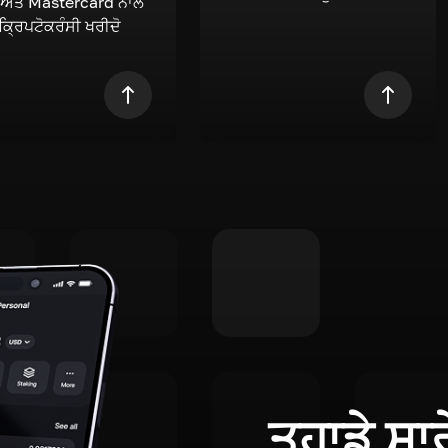
 ਅਤੇ Mastercard ਨਾਲ
 ਕ੍ਰਿਪਟੋਕਰੰਸੀ ਖਰੀਦੋ
ਤੁਹਾਡੇ ਸਾ