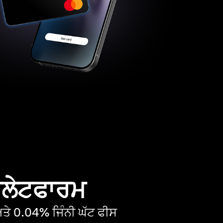
 ਪਲੇਟਫਾਰਮ
ੇ 0.04% ਜਿੰਨੀ ਘੱਟ ਫੀਸ