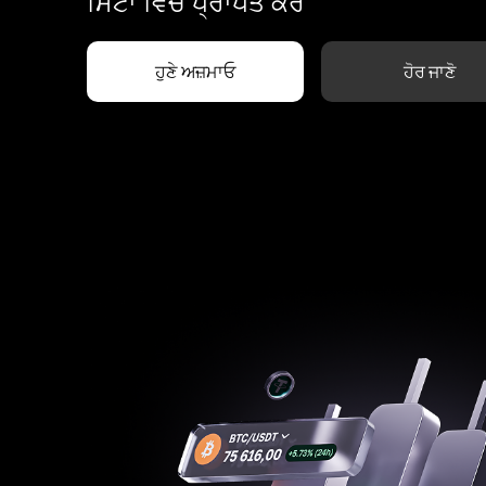
ਮਿੰਟਾਂ ਵਿੱਚ ਪ੍ਰਾਪਤ ਕਰੋ
ਹੁਣੇ ਅਜ਼ਮਾਓ
ਹੋਰ ਜਾਣੋ