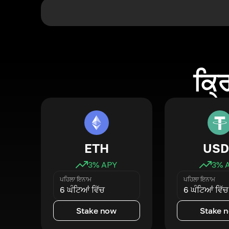
ਕ੍ਰ
ETH
USD
3
% APY
3
% 
ਪਹਿਲਾ ਇਨਾਮ
ਪਹਿਲਾ ਇਨਾਮ
6 ਘੰਟਿਆਂ ਵਿੱਚ
6 ਘੰਟਿਆਂ ਵਿੱਚ
Stake now
Stake 