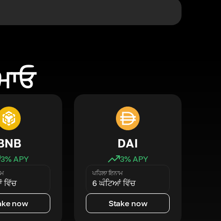
ਕਮਾਓ
BNB
DAI
3
% APY
3
% APY
ਾਮ
ਪਹਿਲਾ ਇਨਾਮ
 ਵਿੱਚ
6 ਘੰਟਿਆਂ ਵਿੱਚ
ake now
Stake now