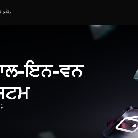
ਈ
ਬਲੌਗ
 ਆਲ-ਇਨ-ਵਨ
ਿਸਟਮ
ਰੋ