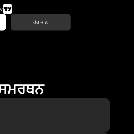
w
ਹੋਰ ਜਾਣੋ
ਾ ਸਮਰਥਨ