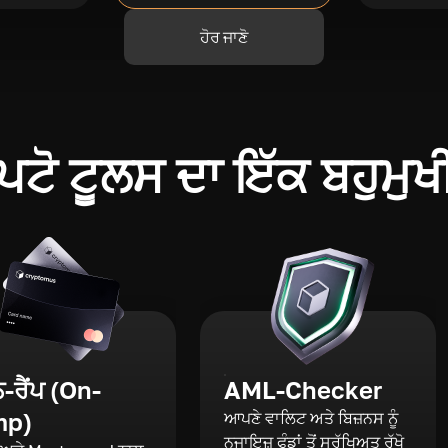
ਹੋਰ ਜਾਣੋ
ਪਟੋ ਟੂਲਸ ਦਾ ਇੱਕ ਬਹੁਮੁਖ
ਰੈਂਪ (On-
AML-Checker
mp)
ਆਪਣੇ ਵਾਲਿਟ ਅਤੇ ਬਿਜ਼ਨਸ ਨੂੰ
ਨਜਾਇਜ਼ ਫੰਡਾਂ ਤੋਂ ਸੁਰੱਖਿਅਤ ਰੱਖੋ