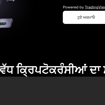
Powered by
TradingVie
ਹੁਣੇ ਅਜ਼ਮਾਓ
ਂ ਵੱਧ ਕ੍ਰਿਪਟੋਕਰੰਸੀਆਂ ਦ