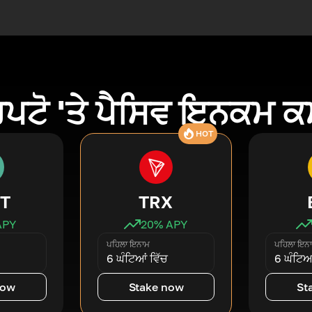
ਿਪਟੋ 'ਤੇ ਪੈਸਿਵ ਇਨਕਮ 
HOT
T
TRX
APY
20
% APY
ਪਹਿਲਾ ਇਨਾਮ
ਪਹਿਲਾ ਇਨ
6 ਘੰਟਿਆਂ ਵਿੱਚ
6 ਘੰਟਿਆਂ
now
Stake now
St