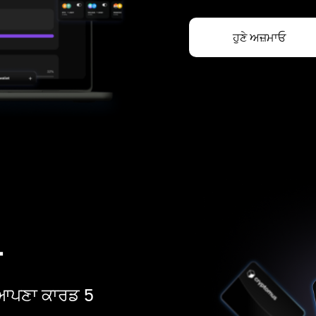
ਹੁਣੇ ਅਜ਼ਮਾਓ
ਡ
ੋ। ਆਪਣਾ ਕਾਰਡ 5