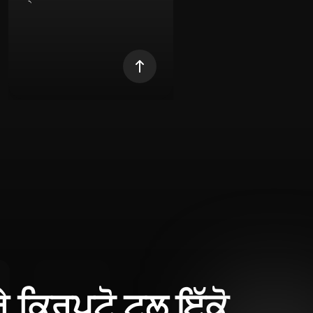
ਰੇ ਕ੍ਰਿਪਟੋ ਟੂਲ ਇੱਕੋ