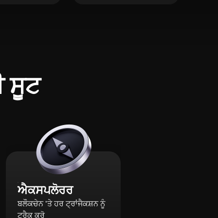
ੀ ਸੂਟ
ਐਕਸਪਲੋਰਰ
ਬਲੌਕਚੇਨ 'ਤੇ ਹਰ ਟ੍ਰਾਂਜੈਕਸ਼ਨ ਨੂੰ
ਟ੍ਰੈਕ ਕਰੋ