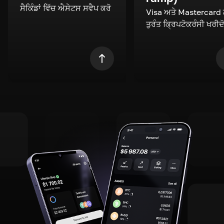
ਸੈਕਿੰਡਾਂ ਵਿੱਚ ਐਸੇਟਸ ਸਵੈਪ ਕਰੋ
Visa ਅਤੇ Mastercard
ਤੁਰੰਤ ਕ੍ਰਿਪਟੋਕਰੰਸੀ ਖਰੀਦ