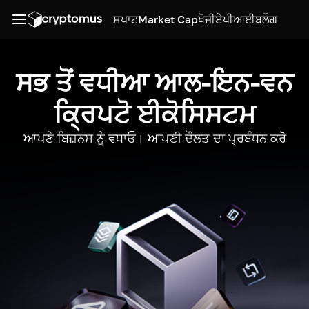
ਸਪਾਟ
Market Cap
ਖੋਜੀ
ਏਪੀਆਈ
ਬਲੌਗ
ਸਭ ਤੋਂ ਵਧੀਆ ਆਲ-ਇਨ-ਵਨ
ਕ੍ਰਿਪਟੋ ਈਕੋਸਿਸਟਮ
ਆਪਣੇ ਬਿਜ਼ਨਸ ਨੂੰ ਵਧਾਓ। ਆਪਣੀ ਦੌਲਤ ਦਾ ਪ੍ਰਬੰਧਨ ਕਰੋ