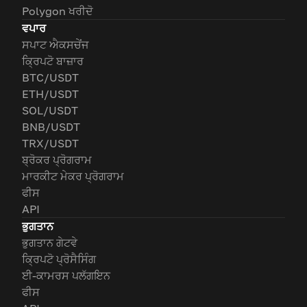
Polygon ਖਰੀਦੋ
ਵਪਾਰ
ਸਪਾਟ ਐਕਸਚੇਂਜ
ਕ੍ਰਿਪਟੋ ਬਾਜ਼ਾਰ
BTC/USDT
ETH/USDT
SOL/USDT
BNB/USDT
TRX/USDT
ਬ੍ਰੋਕਰ ਪ੍ਰੋਗਰਾਮ
ਮਾਰਕੀਟ ਮੇਕਰ ਪ੍ਰੋਗਰਾਮ
ਫੀਸ
API
ਭੁਗਤਾਨ
ਭੁਗਤਾਨ ਗੇਟਵੇ
ਕ੍ਰਿਪਟੋ ਪ੍ਰੋਸੈਸਿੰਗ
ਈ-ਕਾਮਰਸ ਪਲੱਗਇਨ
ਫੀਸ