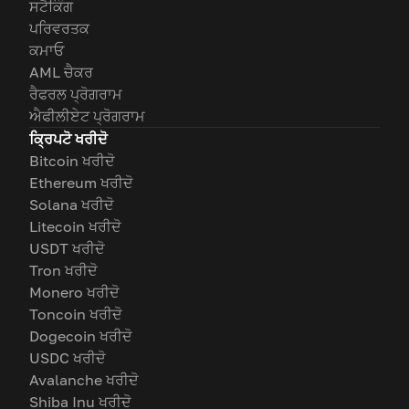
ਸਟੈਕਿੰਗ
ਪਰਿਵਰਤਕ
ਕਮਾਓ
AML ਚੈਕਰ
ਰੈਫਰਲ ਪ੍ਰੋਗਰਾਮ
ਐਫੀਲੀਏਟ ਪ੍ਰੋਗਰਾਮ
ਕ੍ਰਿਪਟੋ ਖਰੀਦੋ
Bitcoin ਖਰੀਦੋ
Ethereum ਖਰੀਦੋ
Solana ਖਰੀਦੋ
Litecoin ਖਰੀਦੋ
USDT ਖਰੀਦੋ
Tron ਖਰੀਦੋ
Monero ਖਰੀਦੋ
Toncoin ਖਰੀਦੋ
Dogecoin ਖਰੀਦੋ
USDC ਖਰੀਦੋ
Avalanche ਖਰੀਦੋ
Shiba Inu ਖਰੀਦੋ