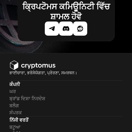
ਕ੍ਰਿਪਟੋਮਸ ਕਮਿਊਨਿਟੀ ਵਿੱਚ
ਸ਼ਾਮਲ ਹੋਵੋ
ਭਾਈਚਾਰਾ, ਭਰੋਸੇਯੋਗਤਾ, ਪ੍ਰੇਰਣਾ, ਸਮਰਥਨ।
ਕੰਪਨੀ
ਘਰ
ਬ੍ਰਾਂਡ ਦਿਸ਼ਾ ਨਿਰਦੇਸ਼
ਬਲੌਗ
ਸੰਪਰਕ
ਨਿੱਜੀ ਵਰਤੋਂ
ਬਟੂਆ