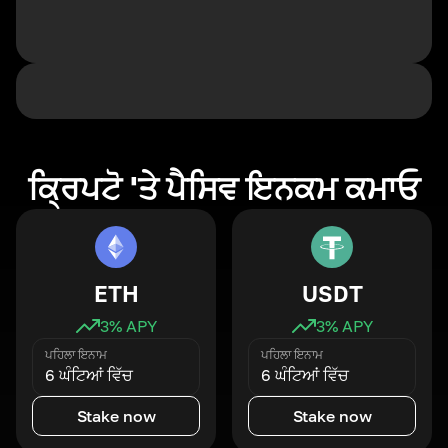
ਕ੍ਰਿਪਟੋ 'ਤੇ ਪੈਸਿਵ ਇਨਕਮ ਕਮਾਓ
ETH
USDT
3
% APY
3
% APY
ਪਹਿਲਾ ਇਨਾਮ
ਪਹਿਲਾ ਇਨਾਮ
6 ਘੰਟਿਆਂ ਵਿੱਚ
6 ਘੰਟਿਆਂ ਵਿੱਚ
Stake now
Stake now