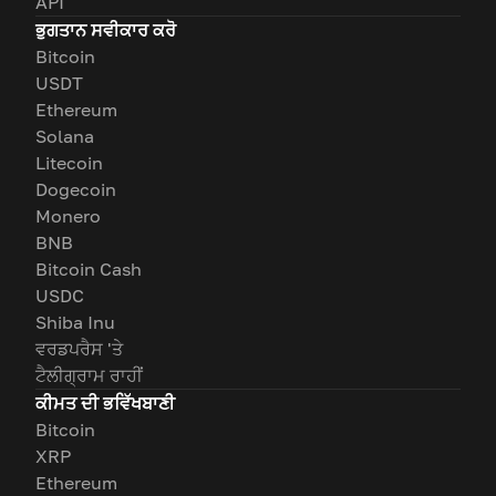
API
ਭੁਗਤਾਨ ਸਵੀਕਾਰ ਕਰੋ
Bitcoin
USDT
Ethereum
Solana
Litecoin
Dogecoin
Monero
BNB
Bitcoin Cash
USDC
Shiba Inu
ਵਰਡਪਰੈਸ 'ਤੇ
ਟੈਲੀਗ੍ਰਾਮ ਰਾਹੀਂ
ਕੀਮਤ ਦੀ ਭਵਿੱਖਬਾਣੀ
Bitcoin
XRP
Ethereum