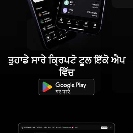
ਤੁਹਾਡੇ ਸਾਰੇ ਕ੍ਰਿਪਟੋ ਟੂਲ ਇੱਕੋ ਐਪ
ਵਿੱਚ