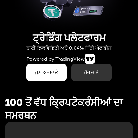
ਟ੍ਰੇਡਿੰਗ ਪਲੇਟਫਾਰਮ
ਹਾਈ ਲਿਕਵਿਡਿਟੀ ਅਤੇ 0.04% ਜਿੰਨੀ ਘੱਟ ਫੀਸ
Powered by
TradingView
ਹੁਣੇ ਅਜ਼ਮਾਓ
ਹੋਰ ਜਾਣੋ
100 ਤੋਂ ਵੱਧ ਕ੍ਰਿਪਟੋਕਰੰਸੀਆਂ ਦਾ
ਸਮਰਥਨ