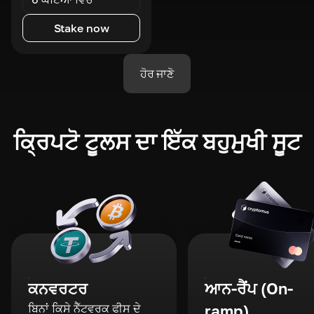
Stake now
ਹੋਰ ਜਾਣੋ
ਕ੍ਰਿਪਟੋ ਟੂਲਸ ਦਾ ਇੱਕ ਬਹੁਮੁਖੀ ਸੂਟ
ਕਨਵਰਟਰ
ਆਨ-ਰੈਂਪ (On-
ਬਿਨਾਂ ਕਿਸੇ ਨੈੱਟਵਰਕ ਫੀਸ ਦੇ
ramp)