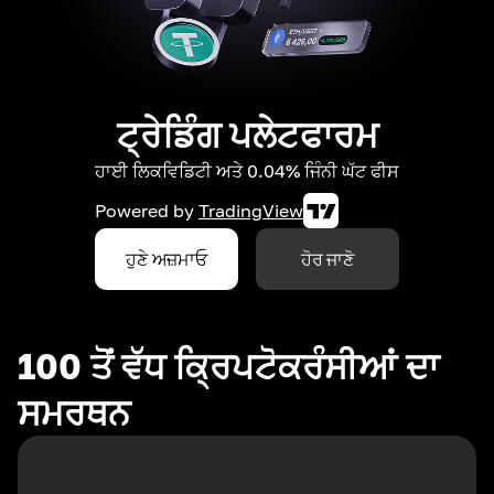
ਟ੍ਰੇਡਿੰਗ ਪਲੇਟਫਾਰਮ
ਹਾਈ ਲਿਕਵਿਡਿਟੀ ਅਤੇ 0.04% ਜਿੰਨੀ ਘੱਟ ਫੀਸ
Powered by
TradingView
ਹੁਣੇ ਅਜ਼ਮਾਓ
ਹੋਰ ਜਾਣੋ
100 ਤੋਂ ਵੱਧ ਕ੍ਰਿਪਟੋਕਰੰਸੀਆਂ ਦਾ
ਸਮਰਥਨ