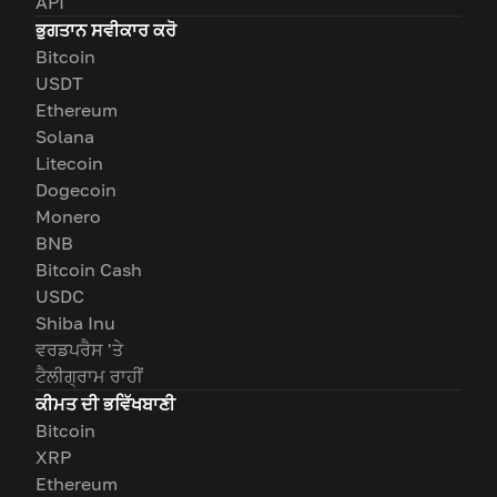
API
ਭੁਗਤਾਨ ਸਵੀਕਾਰ ਕਰੋ
Bitcoin
USDT
Ethereum
Solana
Litecoin
Dogecoin
Monero
BNB
Bitcoin Cash
USDC
Shiba Inu
ਵਰਡਪਰੈਸ 'ਤੇ
ਟੈਲੀਗ੍ਰਾਮ ਰਾਹੀਂ
ਕੀਮਤ ਦੀ ਭਵਿੱਖਬਾਣੀ
Bitcoin
XRP
Ethereum