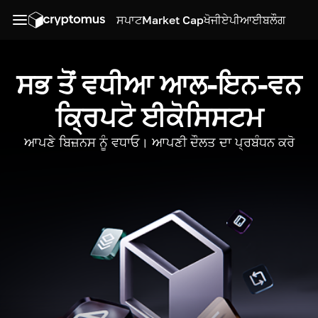
ਸਪਾਟ
Market Cap
ਖੋਜੀ
ਏਪੀਆਈ
ਬਲੌਗ
ਸਭ ਤੋਂ ਵਧੀਆ ਆਲ-ਇਨ-ਵਨ
ਕ੍ਰਿਪਟੋ ਈਕੋਸਿਸਟਮ
ਆਪਣੇ ਬਿਜ਼ਨਸ ਨੂੰ ਵਧਾਓ। ਆਪਣੀ ਦੌਲਤ ਦਾ ਪ੍ਰਬੰਧਨ ਕਰੋ