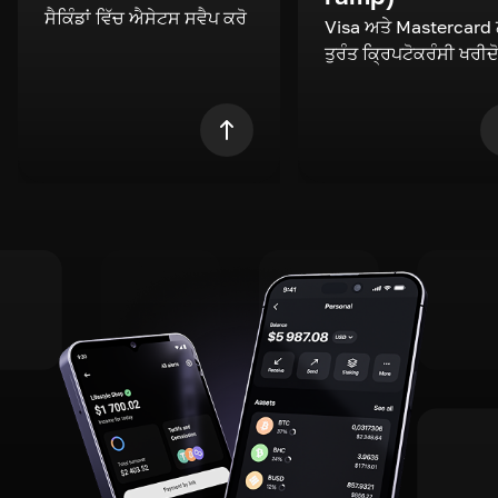
ਸੈਕਿੰਡਾਂ ਵਿੱਚ ਐਸੇਟਸ ਸਵੈਪ ਕਰੋ
Visa ਅਤੇ Mastercard
ਤੁਰੰਤ ਕ੍ਰਿਪਟੋਕਰੰਸੀ ਖਰੀਦ