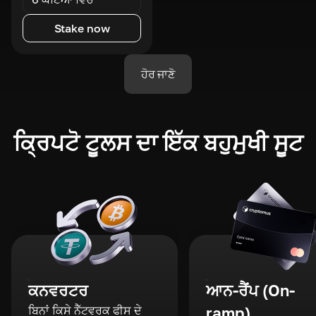
Stake now
ਹੋਰ ਜਾਣੋ
ਕ੍ਰਿਪਟੋ ਟੂਲਸ ਦਾ ਇੱਕ ਬਹੁਮੁਖੀ ਸੂਟ
ਕਨਵਰਟਰ
ਆਨ-ਰੈਂਪ (On-
ਬਿਨਾਂ ਕਿਸੇ ਨੈੱਟਵਰਕ ਫੀਸ ਦੇ
ramp)