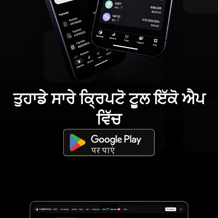
ਤੁਹਾਡੇ ਸਾਰੇ ਕ੍ਰਿਪਟੋ ਟੂਲ ਇੱਕੋ ਐਪ
ਵਿੱਚ