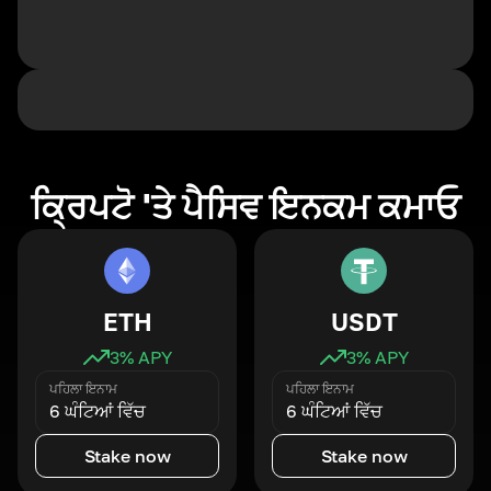
ਕ੍ਰਿਪਟੋ 'ਤੇ ਪੈਸਿਵ ਇਨਕਮ ਕਮਾਓ
ETH
USDT
3
% APY
3
% APY
ਪਹਿਲਾ ਇਨਾਮ
ਪਹਿਲਾ ਇਨਾਮ
6 ਘੰਟਿਆਂ ਵਿੱਚ
6 ਘੰਟਿਆਂ ਵਿੱਚ
Stake now
Stake now