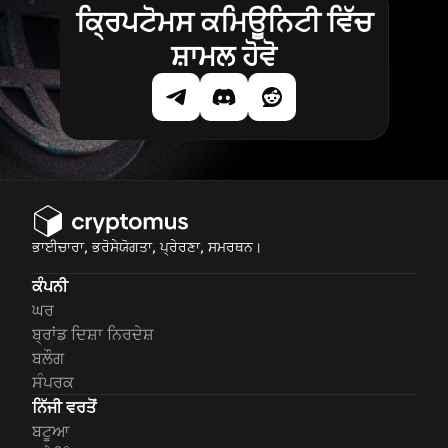
ਕ੍ਰਿਪਟੋਮਸ ਕਮਿਊਨਿਟੀ ਵਿੱਚ
ਸ਼ਾਮਲ ਹੋਵੋ
ਭਾਈਚਾਰਾ, ਭਰੋਸੇਯੋਗਤਾ, ਪ੍ਰੇਰਣਾ, ਸਮਰਥਨ।
ਕੰਪਨੀ
ਘਰ
ਬ੍ਰਾਂਡ ਦਿਸ਼ਾ ਨਿਰਦੇਸ਼
ਬਲੌਗ
ਸੰਪਰਕ
ਨਿੱਜੀ ਵਰਤੋਂ
ਬਟੂਆ