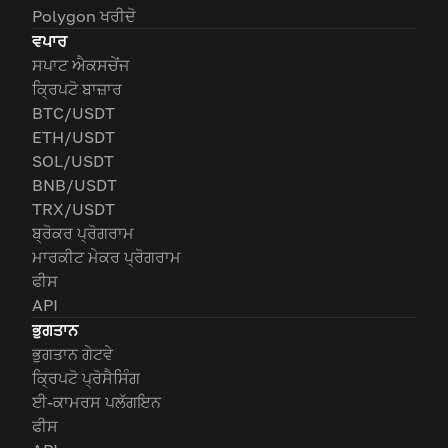
Polygon ਖਰੀਦੋ
ਵਪਾਰ
ਸਪਾਟ ਐਕਸਚੇਂਜ
ਕ੍ਰਿਪਟੋ ਬਾਜ਼ਾਰ
BTC/USDT
ETH/USDT
SOL/USDT
BNB/USDT
TRX/USDT
ਬ੍ਰੋਕਰ ਪ੍ਰੋਗਰਾਮ
ਮਾਰਕੀਟ ਮੇਕਰ ਪ੍ਰੋਗਰਾਮ
ਫੀਸ
API
ਭੁਗਤਾਨ
ਭੁਗਤਾਨ ਗੇਟਵੇ
ਕ੍ਰਿਪਟੋ ਪ੍ਰੋਸੈਸਿੰਗ
ਈ-ਕਾਮਰਸ ਪਲੱਗਇਨ
ਫੀਸ