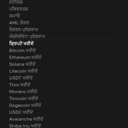
ਸਟੈਕਿੰਗ
ਪਰਿਵਰਤਕ
ਕਮਾਓ
AML ਚੈਕਰ
ਰੈਫਰਲ ਪ੍ਰੋਗਰਾਮ
ਐਫੀਲੀਏਟ ਪ੍ਰੋਗਰਾਮ
ਕ੍ਰਿਪਟੋ ਖਰੀਦੋ
Bitcoin ਖਰੀਦੋ
Ethereum ਖਰੀਦੋ
Solana ਖਰੀਦੋ
Litecoin ਖਰੀਦੋ
USDT ਖਰੀਦੋ
Tron ਖਰੀਦੋ
Monero ਖਰੀਦੋ
Toncoin ਖਰੀਦੋ
Dogecoin ਖਰੀਦੋ
USDC ਖਰੀਦੋ
Avalanche ਖਰੀਦੋ
Shiba Inu ਖਰੀਦੋ