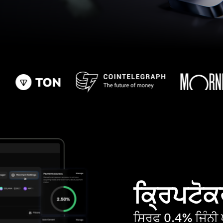
ਕ੍ਰਿਪਟੋਕਰ
ਸਿਰਫ 0.4% ਜਿੰਨੀ ਘ