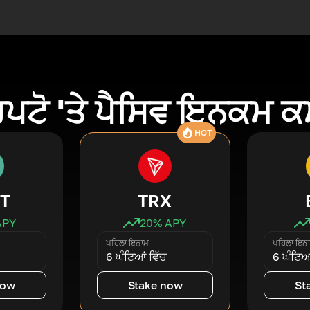
ਿਪਟੋ 'ਤੇ ਪੈਸਿਵ ਇਨਕਮ 
HOT
T
TRX
APY
20
% APY
ਪਹਿਲਾ ਇਨਾਮ
ਪਹਿਲਾ ਇਨ
6 ਘੰਟਿਆਂ ਵਿੱਚ
6 ਘੰਟਿਆਂ
now
Stake now
St