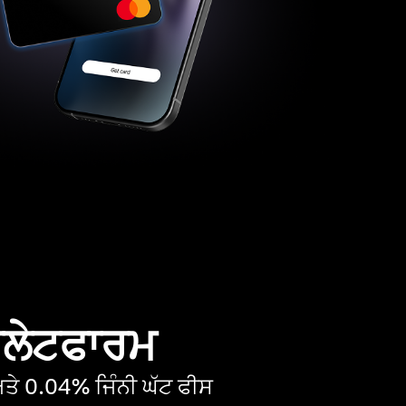
 ਪਲੇਟਫਾਰਮ
ੇ 0.04% ਜਿੰਨੀ ਘੱਟ ਫੀਸ