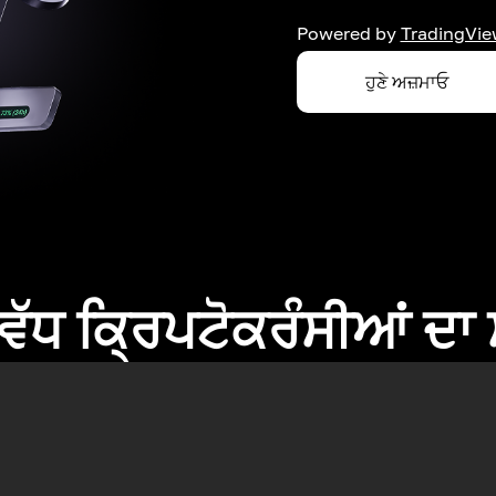
Powered by
TradingVie
ਹੁਣੇ ਅਜ਼ਮਾਓ
ਂ ਵੱਧ ਕ੍ਰਿਪਟੋਕਰੰਸੀਆਂ ਦ