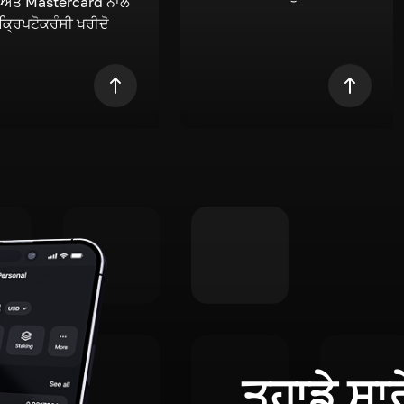
 ਅਤੇ Mastercard ਨਾਲ
 ਕ੍ਰਿਪਟੋਕਰੰਸੀ ਖਰੀਦੋ
ਤੁਹਾਡੇ ਸਾ