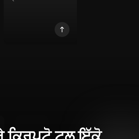
ਰੇ ਕ੍ਰਿਪਟੋ ਟੂਲ ਇੱਕੋ