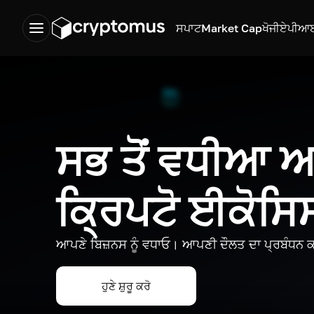
ਸਪਾਟ
Market Cap
ਖੋਜੀ
ਏਪੀਆ
ਸਭ ਤੋਂ ਵਧੀਆ
ਕ੍ਰਿਪਟੋ ਈਕੋਸ
ਆਪਣੇ ਬਿਜ਼ਨਸ ਨੂੰ ਵਧਾਓ। ਆਪਣੀ ਦੌਲਤ ਦਾ ਪ੍ਰਬੰਧਨ ਕ
ਹੁਣੇ ਸ਼ੁਰੂ ਕਰੋ