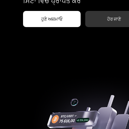
ਮਿੰਟਾਂ ਵਿੱਚ ਪ੍ਰਾਪਤ ਕਰੋ
ਹੁਣੇ ਅਜ਼ਮਾਓ
ਹੋਰ ਜਾਣੋ