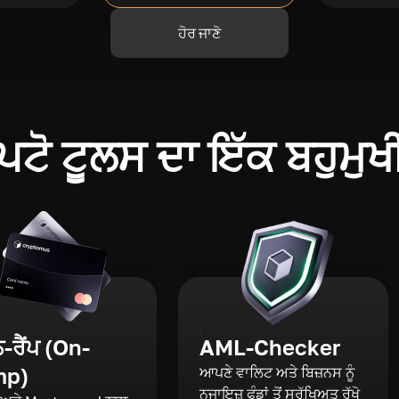
ਹੋਰ ਜਾਣੋ
ਪਟੋ ਟੂਲਸ ਦਾ ਇੱਕ ਬਹੁਮੁਖ
ਰੈਂਪ (On-
AML-Checker
mp)
ਆਪਣੇ ਵਾਲਿਟ ਅਤੇ ਬਿਜ਼ਨਸ ਨੂੰ
ਨਜਾਇਜ਼ ਫੰਡਾਂ ਤੋਂ ਸੁਰੱਖਿਅਤ ਰੱਖੋ