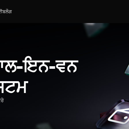
ਈ
ਬਲੌਗ
 ਆਲ-ਇਨ-ਵਨ
ਿਸਟਮ
ਰੋ