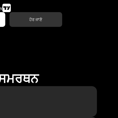
w
ਹੋਰ ਜਾਣੋ
ਾ ਸਮਰਥਨ