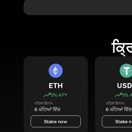
ਕ੍ਰ
ETH
USD
3
% APY
3
% 
ਪਹਿਲਾ ਇਨਾਮ
ਪਹਿਲਾ ਇਨਾਮ
6 ਘੰਟਿਆਂ ਵਿੱਚ
6 ਘੰਟਿਆਂ ਵਿੱਚ
Stake now
Stake 