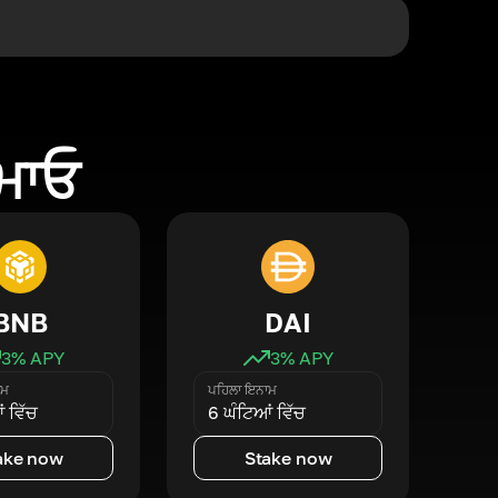
ਕਮਾਓ
BNB
DAI
3
% APY
3
% APY
ਾਮ
ਪਹਿਲਾ ਇਨਾਮ
 ਵਿੱਚ
6 ਘੰਟਿਆਂ ਵਿੱਚ
ake now
Stake now