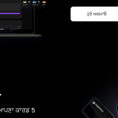
ਹੁਣੇ ਅਜ਼ਮਾਓ
ਡ
ੋ। ਆਪਣਾ ਕਾਰਡ 5