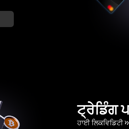
ਟ੍ਰੇਡਿੰਗ
ਹਾਈ ਲਿਕਵਿਡਿਟੀ ਅਤ