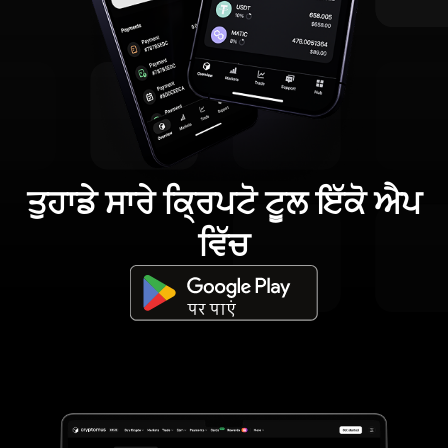
ਤੁਹਾਡੇ ਸਾਰੇ ਕ੍ਰਿਪਟੋ ਟੂਲ ਇੱਕੋ ਐਪ
ਵਿੱਚ