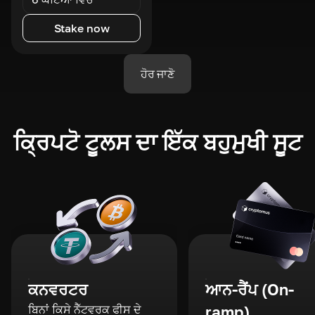
Stake now
ਹੋਰ ਜਾਣੋ
ਕ੍ਰਿਪਟੋ ਟੂਲਸ ਦਾ ਇੱਕ ਬਹੁਮੁਖੀ ਸੂਟ
ਕਨਵਰਟਰ
ਆਨ-ਰੈਂਪ (On-
ਬਿਨਾਂ ਕਿਸੇ ਨੈੱਟਵਰਕ ਫੀਸ ਦੇ
ramp)