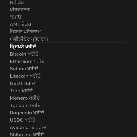
ਸਟੈਕਿੰਗ
ਪਰਿਵਰਤਕ
ਕਮਾਓ
AML ਚੈਕਰ
ਰੈਫਰਲ ਪ੍ਰੋਗਰਾਮ
ਐਫੀਲੀਏਟ ਪ੍ਰੋਗਰਾਮ
ਕ੍ਰਿਪਟੋ ਖਰੀਦੋ
Bitcoin ਖਰੀਦੋ
Ethereum ਖਰੀਦੋ
Solana ਖਰੀਦੋ
Litecoin ਖਰੀਦੋ
USDT ਖਰੀਦੋ
Tron ਖਰੀਦੋ
Monero ਖਰੀਦੋ
Toncoin ਖਰੀਦੋ
Dogecoin ਖਰੀਦੋ
USDC ਖਰੀਦੋ
Avalanche ਖਰੀਦੋ
Shiba Inu ਖਰੀਦੋ