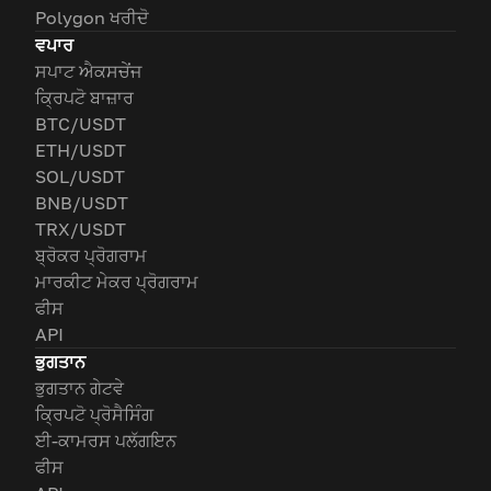
Polygon ਖਰੀਦੋ
ਵਪਾਰ
ਸਪਾਟ ਐਕਸਚੇਂਜ
ਕ੍ਰਿਪਟੋ ਬਾਜ਼ਾਰ
BTC/USDT
ETH/USDT
SOL/USDT
BNB/USDT
TRX/USDT
ਬ੍ਰੋਕਰ ਪ੍ਰੋਗਰਾਮ
ਮਾਰਕੀਟ ਮੇਕਰ ਪ੍ਰੋਗਰਾਮ
ਫੀਸ
API
ਭੁਗਤਾਨ
ਭੁਗਤਾਨ ਗੇਟਵੇ
ਕ੍ਰਿਪਟੋ ਪ੍ਰੋਸੈਸਿੰਗ
ਈ-ਕਾਮਰਸ ਪਲੱਗਇਨ
ਫੀਸ