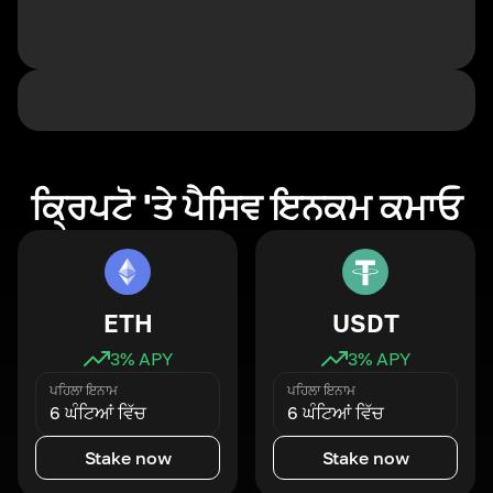
ਕ੍ਰਿਪਟੋ 'ਤੇ ਪੈਸਿਵ ਇਨਕਮ ਕਮਾਓ
ETH
USDT
3
% APY
3
% APY
ਪਹਿਲਾ ਇਨਾਮ
ਪਹਿਲਾ ਇਨਾਮ
6 ਘੰਟਿਆਂ ਵਿੱਚ
6 ਘੰਟਿਆਂ ਵਿੱਚ
Stake now
Stake now