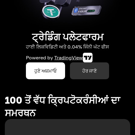
ਟ੍ਰੇਡਿੰਗ ਪਲੇਟਫਾਰਮ
ਹਾਈ ਲਿਕਵਿਡਿਟੀ ਅਤੇ 0.04% ਜਿੰਨੀ ਘੱਟ ਫੀਸ
Powered by
TradingView
ਹੁਣੇ ਅਜ਼ਮਾਓ
ਹੋਰ ਜਾਣੋ
100 ਤੋਂ ਵੱਧ ਕ੍ਰਿਪਟੋਕਰੰਸੀਆਂ ਦਾ
ਸਮਰਥਨ