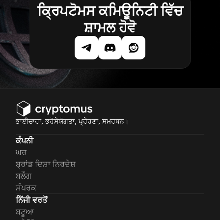
ਕ੍ਰਿਪਟੋਮਸ ਕਮਿਊਨਿਟੀ ਵਿੱਚ
ਸ਼ਾਮਲ ਹੋਵੋ
ਭਾਈਚਾਰਾ, ਭਰੋਸੇਯੋਗਤਾ, ਪ੍ਰੇਰਣਾ, ਸਮਰਥਨ।
ਕੰਪਨੀ
ਘਰ
ਬ੍ਰਾਂਡ ਦਿਸ਼ਾ ਨਿਰਦੇਸ਼
ਬਲੌਗ
ਸੰਪਰਕ
ਨਿੱਜੀ ਵਰਤੋਂ
ਬਟੂਆ