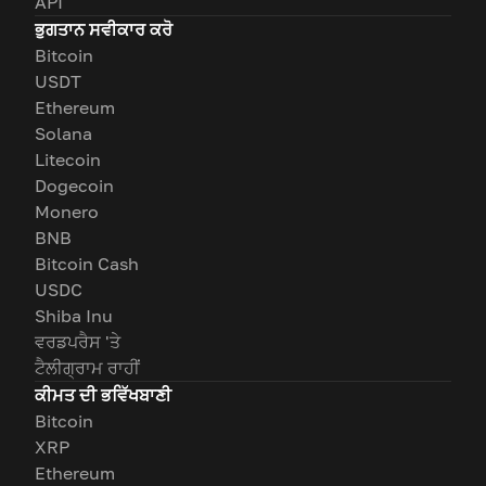
API
ਭੁਗਤਾਨ ਸਵੀਕਾਰ ਕਰੋ
Bitcoin
USDT
Ethereum
Solana
Litecoin
Dogecoin
Monero
BNB
Bitcoin Cash
USDC
Shiba Inu
ਵਰਡਪਰੈਸ 'ਤੇ
ਟੈਲੀਗ੍ਰਾਮ ਰਾਹੀਂ
ਕੀਮਤ ਦੀ ਭਵਿੱਖਬਾਣੀ
Bitcoin
XRP
Ethereum