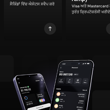
ਸੈਕਿੰਡਾਂ ਵਿੱਚ ਐਸੇਟਸ ਸਵੈਪ ਕਰੋ
Visa ਅਤੇ Mastercard
ਤੁਰੰਤ ਕ੍ਰਿਪਟੋਕਰੰਸੀ ਖਰੀਦ