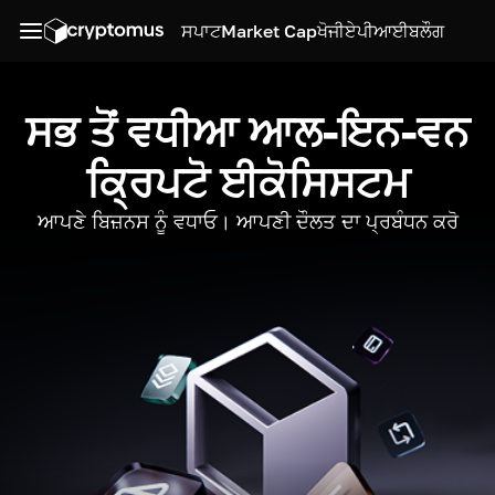
ਸਪਾਟ
Market Cap
ਖੋਜੀ
ਏਪੀਆਈ
ਬਲੌਗ
ਸਭ ਤੋਂ ਵਧੀਆ ਆਲ-ਇਨ-ਵਨ
ਕ੍ਰਿਪਟੋ ਈਕੋਸਿਸਟਮ
ਆਪਣੇ ਬਿਜ਼ਨਸ ਨੂੰ ਵਧਾਓ। ਆਪਣੀ ਦੌਲਤ ਦਾ ਪ੍ਰਬੰਧਨ ਕਰੋ