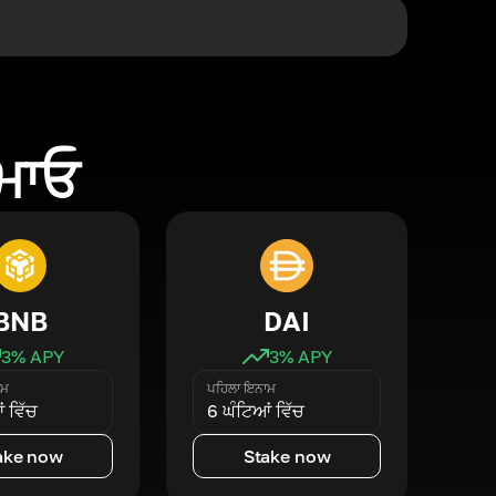
ਕਮਾਓ
BNB
DAI
3
% APY
3
% APY
ਾਮ
ਪਹਿਲਾ ਇਨਾਮ
 ਵਿੱਚ
6 ਘੰਟਿਆਂ ਵਿੱਚ
ake now
Stake now