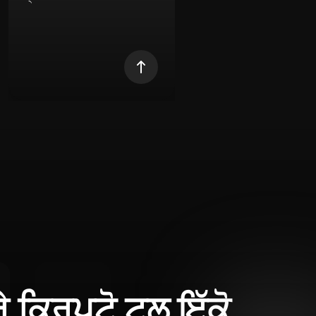
ਰੇ ਕ੍ਰਿਪਟੋ ਟੂਲ ਇੱਕੋ