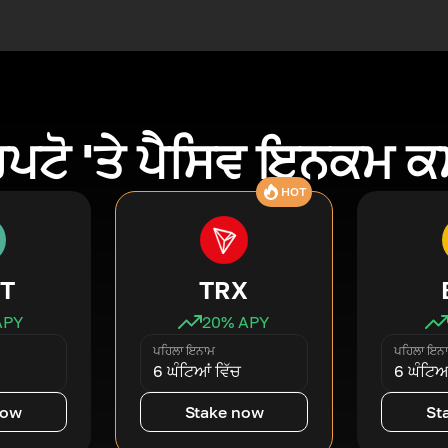
ਿਪਟੋ 'ਤੇ ਪੈਸਿਵ ਇਨਕਮ 
HOT
T
TRX
APY
20
% APY
ਪਹਿਲਾ ਇਨਾਮ
ਪਹਿਲਾ ਇਨ
6 ਘੰਟਿਆਂ ਵਿੱਚ
6 ਘੰਟਿਆਂ
now
Stake now
St