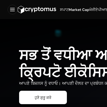
ਸਪਾਟ
Market Cap
ਖੋਜੀ
ਏਪੀਆ
ਸਭ ਤੋਂ ਵਧੀਆ
ਕ੍ਰਿਪਟੋ ਈਕੋਸ
ਆਪਣੇ ਬਿਜ਼ਨਸ ਨੂੰ ਵਧਾਓ। ਆਪਣੀ ਦੌਲਤ ਦਾ ਪ੍ਰਬੰਧਨ ਕ
ਹੁਣੇ ਸ਼ੁਰੂ ਕਰੋ