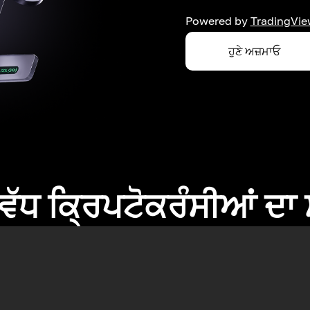
Powered by
TradingVie
ਹੁਣੇ ਅਜ਼ਮਾਓ
ਂ ਵੱਧ ਕ੍ਰਿਪਟੋਕਰੰਸੀਆਂ ਦ