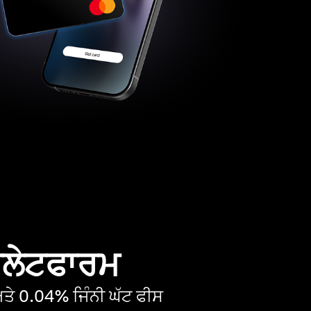
 ਪਲੇਟਫਾਰਮ
ੇ 0.04% ਜਿੰਨੀ ਘੱਟ ਫੀਸ