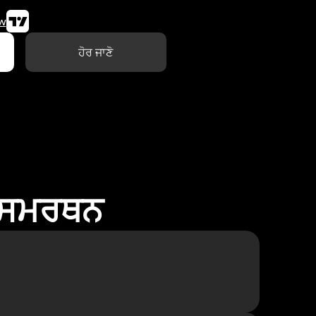
w
ਹੋਰ ਜਾਣੋ
ਾ ਸਮਰਥਨ