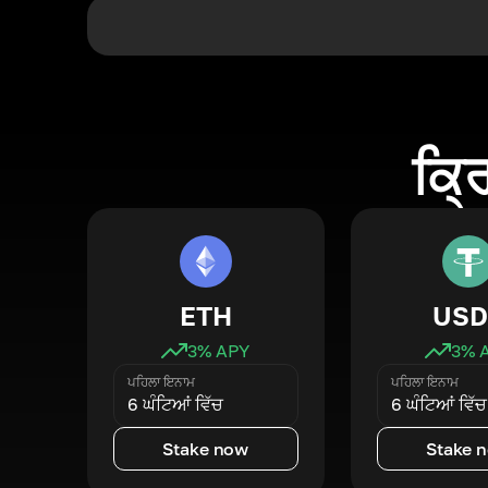
ਕ੍ਰ
ETH
USD
3
% APY
3
% 
ਪਹਿਲਾ ਇਨਾਮ
ਪਹਿਲਾ ਇਨਾਮ
6 ਘੰਟਿਆਂ ਵਿੱਚ
6 ਘੰਟਿਆਂ ਵਿੱਚ
Stake now
Stake 