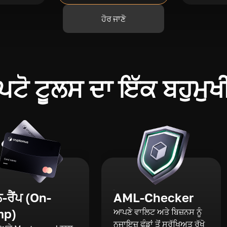
ਹੋਰ ਜਾਣੋ
ਪਟੋ ਟੂਲਸ ਦਾ ਇੱਕ ਬਹੁਮੁਖ
ਰੈਂਪ (On-
AML-Checker
mp)
ਆਪਣੇ ਵਾਲਿਟ ਅਤੇ ਬਿਜ਼ਨਸ ਨੂੰ
ਨਜਾਇਜ਼ ਫੰਡਾਂ ਤੋਂ ਸੁਰੱਖਿਅਤ ਰੱਖੋ