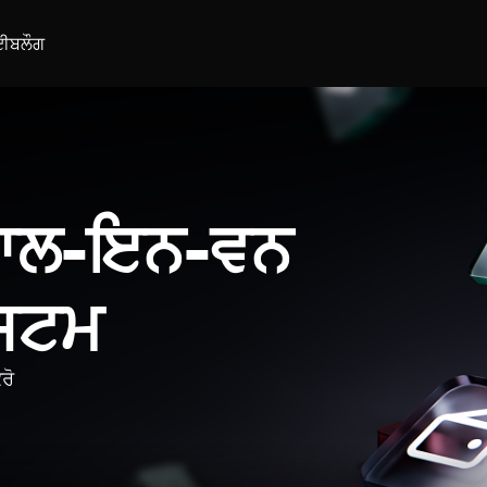
ਈ
ਬਲੌਗ
 ਆਲ-ਇਨ-ਵਨ
ਿਸਟਮ
ਰੋ