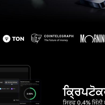
ਕ੍ਰਿਪਟੋਕਰ
ਸਿਰਫ 0.4% ਜਿੰਨੀ ਘ