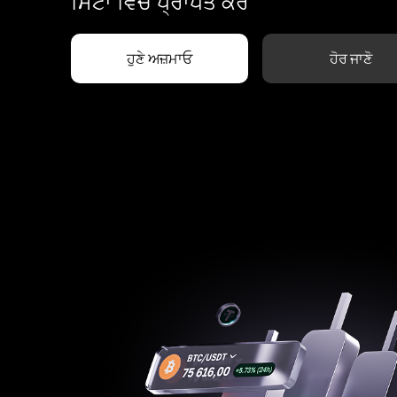
ਮਿੰਟਾਂ ਵਿੱਚ ਪ੍ਰਾਪਤ ਕਰੋ
ਹੁਣੇ ਅਜ਼ਮਾਓ
ਹੋਰ ਜਾਣੋ