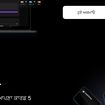
ਹੁਣੇ ਅਜ਼ਮਾਓ
ਡ
ੋ। ਆਪਣਾ ਕਾਰਡ 5