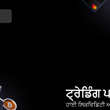
ਟ੍ਰੇਡਿੰਗ
ਹਾਈ ਲਿਕਵਿਡਿਟੀ ਅਤ