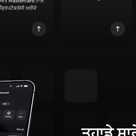
 ਅਤੇ Mastercard ਨਾਲ
 ਕ੍ਰਿਪਟੋਕਰੰਸੀ ਖਰੀਦੋ
ਤੁਹਾਡੇ ਸਾ