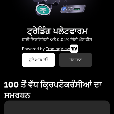
ਟ੍ਰੇਡਿੰਗ ਪਲੇਟਫਾਰਮ
ਹਾਈ ਲਿਕਵਿਡਿਟੀ ਅਤੇ 0.04% ਜਿੰਨੀ ਘੱਟ ਫੀਸ
Powered by
TradingView
ਹੁਣੇ ਅਜ਼ਮਾਓ
ਹੋਰ ਜਾਣੋ
100 ਤੋਂ ਵੱਧ ਕ੍ਰਿਪਟੋਕਰੰਸੀਆਂ ਦਾ
ਸਮਰਥਨ