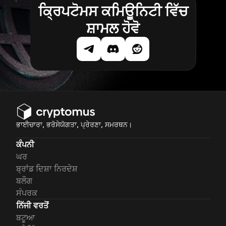
ਕ੍ਰਿਪਟੋਮਸ ਕਮਿਊਨਿਟੀ ਵਿੱਚ
ਸ਼ਾਮਲ ਹੋਵੋ
ਭਾਈਚਾਰਾ, ਭਰੋਸੇਯੋਗਤਾ, ਪ੍ਰੇਰਣਾ, ਸਮਰਥਨ।
ਕੰਪਨੀ
ਘਰ
ਬ੍ਰਾਂਡ ਦਿਸ਼ਾ ਨਿਰਦੇਸ਼
ਬਲੌਗ
ਸੰਪਰਕ
ਨਿੱਜੀ ਵਰਤੋਂ
ਬਟੂਆ