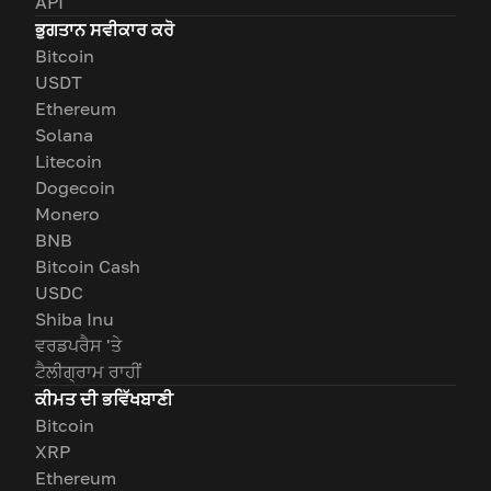
API
ਭੁਗਤਾਨ ਸਵੀਕਾਰ ਕਰੋ
Bitcoin
USDT
Ethereum
Solana
Litecoin
Dogecoin
Monero
BNB
Bitcoin Cash
USDC
Shiba Inu
ਵਰਡਪਰੈਸ 'ਤੇ
ਟੈਲੀਗ੍ਰਾਮ ਰਾਹੀਂ
ਕੀਮਤ ਦੀ ਭਵਿੱਖਬਾਣੀ
Bitcoin
XRP
Ethereum