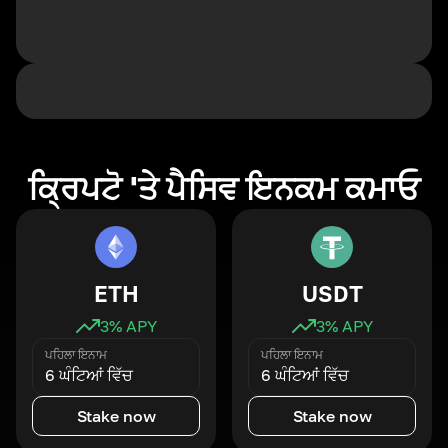
ਕ੍ਰਿਪਟੋ 'ਤੇ ਪੈਸਿਵ ਇਨਕਮ ਕਮਾਓ
ETH
USDT
3
% APY
3
% APY
ਪਹਿਲਾ ਇਨਾਮ
ਪਹਿਲਾ ਇਨਾਮ
6 ਘੰਟਿਆਂ ਵਿੱਚ
6 ਘੰਟਿਆਂ ਵਿੱਚ
Stake now
Stake now