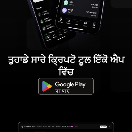
ਤੁਹਾਡੇ ਸਾਰੇ ਕ੍ਰਿਪਟੋ ਟੂਲ ਇੱਕੋ ਐਪ
ਵਿੱਚ