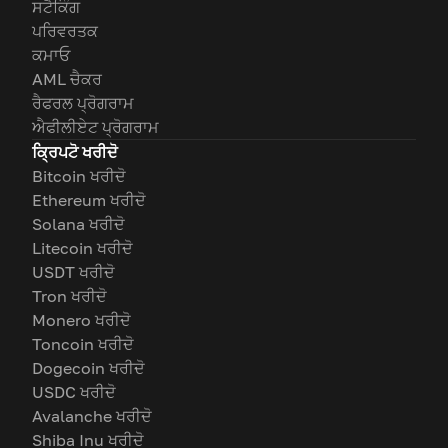
ਸਟੈਕਿੰਗ
ਪਰਿਵਰਤਕ
ਕਮਾਓ
AML ਚੈਕਰ
ਰੈਫਰਲ ਪ੍ਰੋਗਰਾਮ
ਐਫੀਲੀਏਟ ਪ੍ਰੋਗਰਾਮ
ਕ੍ਰਿਪਟੋ ਖਰੀਦੋ
Bitcoin ਖਰੀਦੋ
Ethereum ਖਰੀਦੋ
Solana ਖਰੀਦੋ
Litecoin ਖਰੀਦੋ
USDT ਖਰੀਦੋ
Tron ਖਰੀਦੋ
Monero ਖਰੀਦੋ
Toncoin ਖਰੀਦੋ
Dogecoin ਖਰੀਦੋ
USDC ਖਰੀਦੋ
Avalanche ਖਰੀਦੋ
Shiba Inu ਖਰੀਦੋ