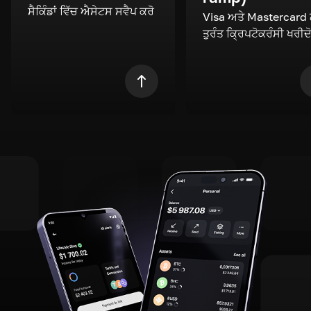
ਸੈਕਿੰਡਾਂ ਵਿੱਚ ਐਸੇਟਸ ਸਵੈਪ ਕਰੋ
Visa ਅਤੇ Mastercard
ਤੁਰੰਤ ਕ੍ਰਿਪਟੋਕਰੰਸੀ ਖਰੀਦ