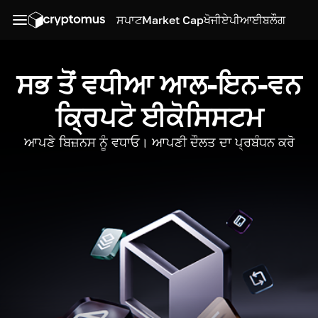
ਸਪਾਟ
Market Cap
ਖੋਜੀ
ਏਪੀਆਈ
ਬਲੌਗ
ਸਭ ਤੋਂ ਵਧੀਆ ਆਲ-ਇਨ-ਵਨ
ਕ੍ਰਿਪਟੋ ਈਕੋਸਿਸਟਮ
ਆਪਣੇ ਬਿਜ਼ਨਸ ਨੂੰ ਵਧਾਓ। ਆਪਣੀ ਦੌਲਤ ਦਾ ਪ੍ਰਬੰਧਨ ਕਰੋ