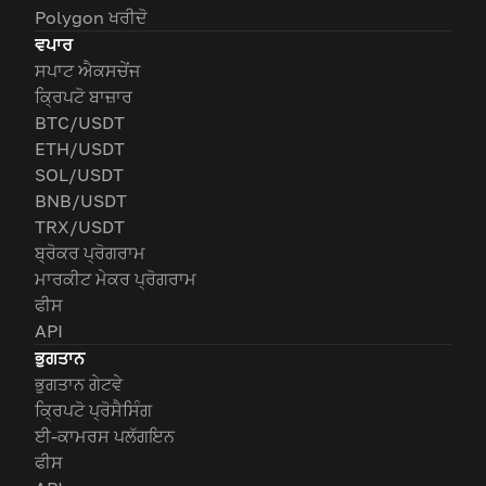
Polygon ਖਰੀਦੋ
ਵਪਾਰ
ਸਪਾਟ ਐਕਸਚੇਂਜ
ਕ੍ਰਿਪਟੋ ਬਾਜ਼ਾਰ
BTC/USDT
ETH/USDT
SOL/USDT
BNB/USDT
TRX/USDT
ਬ੍ਰੋਕਰ ਪ੍ਰੋਗਰਾਮ
ਮਾਰਕੀਟ ਮੇਕਰ ਪ੍ਰੋਗਰਾਮ
ਫੀਸ
API
ਭੁਗਤਾਨ
ਭੁਗਤਾਨ ਗੇਟਵੇ
ਕ੍ਰਿਪਟੋ ਪ੍ਰੋਸੈਸਿੰਗ
ਈ-ਕਾਮਰਸ ਪਲੱਗਇਨ
ਫੀਸ