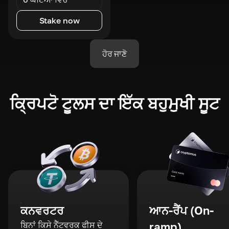
Stake now
ਹੋਰ ਜਾਣੋ
ਕ੍ਰਿਪਟੋ ਟੂਲਸ ਦਾ ਇੱਕ ਬਹੁਮੁਖੀ ਸੂਟ
ਕਨਵਰਟਰ
ਆਨ-ਰੈਂਪ (On-
ਬਿਨਾਂ ਕਿਸੇ ਨੈੱਟਵਰਕ ਫੀਸ ਦੇ
ramp)