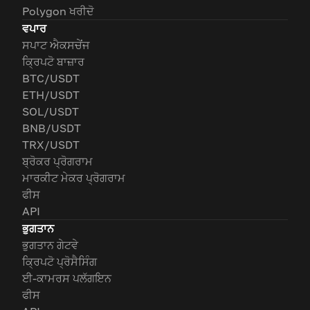
Polygon ਖਰੀਦੋ
ਵਪਾਰ
ਸਪਾਟ ਐਕਸਚੇਂਜ
ਕ੍ਰਿਪਟੋ ਬਾਜ਼ਾਰ
BTC/USDT
ETH/USDT
SOL/USDT
BNB/USDT
TRX/USDT
ਬ੍ਰੋਕਰ ਪ੍ਰੋਗਰਾਮ
ਮਾਰਕੀਟ ਮੇਕਰ ਪ੍ਰੋਗਰਾਮ
ਫੀਸ
API
ਭੁਗਤਾਨ
ਭੁਗਤਾਨ ਗੇਟਵੇ
ਕ੍ਰਿਪਟੋ ਪ੍ਰੋਸੈਸਿੰਗ
ਈ-ਕਾਮਰਸ ਪਲੱਗਇਨ
ਫੀਸ