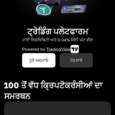
ਟ੍ਰੇਡਿੰਗ ਪਲੇਟਫਾਰਮ
ਹਾਈ ਲਿਕਵਿਡਿਟੀ ਅਤੇ 0.04% ਜਿੰਨੀ ਘੱਟ ਫੀਸ
Powered by
TradingView
ਹੁਣੇ ਅਜ਼ਮਾਓ
ਹੋਰ ਜਾਣੋ
100 ਤੋਂ ਵੱਧ ਕ੍ਰਿਪਟੋਕਰੰਸੀਆਂ ਦਾ
ਸਮਰਥਨ