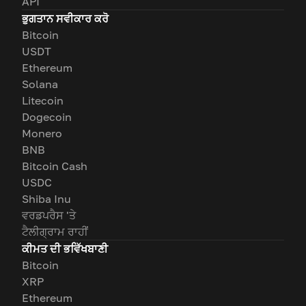
API
ਭੁਗਤਾਨ ਸਵੀਕਾਰ ਕਰੋ
Bitcoin
USDT
Ethereum
Solana
Litecoin
Dogecoin
Monero
BNB
Bitcoin Cash
USDC
Shiba Inu
ਵਰਡਪਰੈਸ 'ਤੇ
ਟੈਲੀਗ੍ਰਾਮ ਰਾਹੀਂ
ਕੀਮਤ ਦੀ ਭਵਿੱਖਬਾਣੀ
Bitcoin
XRP
Ethereum