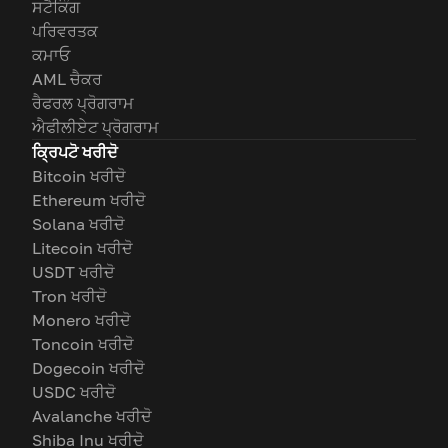
ਸਟੈਕਿੰਗ
ਪਰਿਵਰਤਕ
ਕਮਾਓ
AML ਚੈਕਰ
ਰੈਫਰਲ ਪ੍ਰੋਗਰਾਮ
ਐਫੀਲੀਏਟ ਪ੍ਰੋਗਰਾਮ
ਕ੍ਰਿਪਟੋ ਖਰੀਦੋ
Bitcoin ਖਰੀਦੋ
Ethereum ਖਰੀਦੋ
Solana ਖਰੀਦੋ
Litecoin ਖਰੀਦੋ
USDT ਖਰੀਦੋ
Tron ਖਰੀਦੋ
Monero ਖਰੀਦੋ
Toncoin ਖਰੀਦੋ
Dogecoin ਖਰੀਦੋ
USDC ਖਰੀਦੋ
Avalanche ਖਰੀਦੋ
Shiba Inu ਖਰੀਦੋ