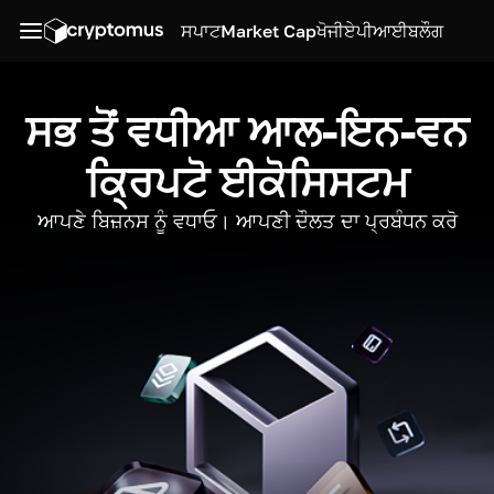
ਸਪਾਟ
Market Cap
ਖੋਜੀ
ਏਪੀਆਈ
ਬਲੌਗ
ਸਭ ਤੋਂ ਵਧੀਆ ਆਲ-ਇਨ-ਵਨ
ਕ੍ਰਿਪਟੋ ਈਕੋਸਿਸਟਮ
ਆਪਣੇ ਬਿਜ਼ਨਸ ਨੂੰ ਵਧਾਓ। ਆਪਣੀ ਦੌਲਤ ਦਾ ਪ੍ਰਬੰਧਨ ਕਰੋ