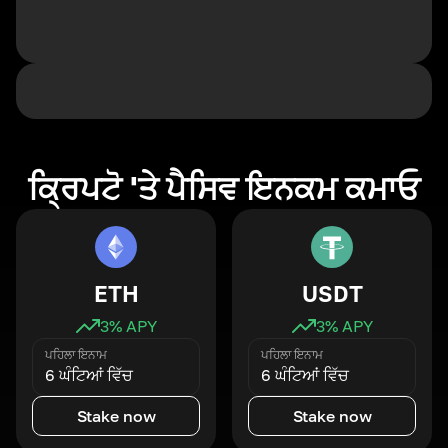
ਕ੍ਰਿਪਟੋ 'ਤੇ ਪੈਸਿਵ ਇਨਕਮ ਕਮਾਓ
ETH
USDT
3
% APY
3
% APY
ਪਹਿਲਾ ਇਨਾਮ
ਪਹਿਲਾ ਇਨਾਮ
6 ਘੰਟਿਆਂ ਵਿੱਚ
6 ਘੰਟਿਆਂ ਵਿੱਚ
Stake now
Stake now