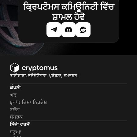
ਕ੍ਰਿਪਟੋਮਸ ਕਮਿਊਨਿਟੀ ਵਿੱਚ
ਸ਼ਾਮਲ ਹੋਵੋ
ਭਾਈਚਾਰਾ, ਭਰੋਸੇਯੋਗਤਾ, ਪ੍ਰੇਰਣਾ, ਸਮਰਥਨ।
ਕੰਪਨੀ
ਘਰ
ਬ੍ਰਾਂਡ ਦਿਸ਼ਾ ਨਿਰਦੇਸ਼
ਬਲੌਗ
ਸੰਪਰਕ
ਨਿੱਜੀ ਵਰਤੋਂ
ਬਟੂਆ