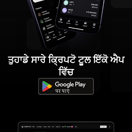
ਤੁਹਾਡੇ ਸਾਰੇ ਕ੍ਰਿਪਟੋ ਟੂਲ ਇੱਕੋ ਐਪ
ਵਿੱਚ