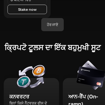
Stake now
ਹੋਰ ਜਾਣੋ
ਕ੍ਰਿਪਟੋ ਟੂਲਸ ਦਾ ਇੱਕ ਬਹੁਮੁਖੀ ਸੂਟ
ਕਨਵਰਟਰ
ਆਨ-ਰੈਂਪ (On-
ਬਿਨਾਂ ਕਿਸੇ ਨੈੱਟਵਰਕ ਫੀਸ ਦੇ
ramp)