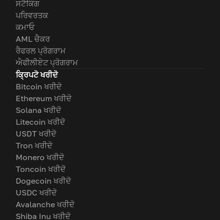
ਸਟੈਕਿੰਗ
ਪਰਿਵਰਤਕ
ਕਮਾਓ
AML ਚੈਕਰ
ਰੈਫਰਲ ਪ੍ਰੋਗਰਾਮ
ਐਫੀਲੀਏਟ ਪ੍ਰੋਗਰਾਮ
ਕ੍ਰਿਪਟੋ ਖਰੀਦੋ
Bitcoin ਖਰੀਦੋ
Ethereum ਖਰੀਦੋ
Solana ਖਰੀਦੋ
Litecoin ਖਰੀਦੋ
USDT ਖਰੀਦੋ
Tron ਖਰੀਦੋ
Monero ਖਰੀਦੋ
Toncoin ਖਰੀਦੋ
Dogecoin ਖਰੀਦੋ
USDC ਖਰੀਦੋ
Avalanche ਖਰੀਦੋ
Shiba Inu ਖਰੀਦੋ