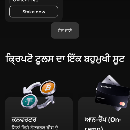
Stake now
ਹੋਰ ਜਾਣੋ
ਕ੍ਰਿਪਟੋ ਟੂਲਸ ਦਾ ਇੱਕ ਬਹੁਮੁਖੀ ਸੂਟ
ਕਨਵਰਟਰ
ਆਨ-ਰੈਂਪ (On-
ਬਿਨਾਂ ਕਿਸੇ ਨੈੱਟਵਰਕ ਫੀਸ ਦੇ
ramp)