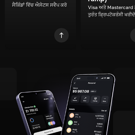
ਸੈਕਿੰਡਾਂ ਵਿੱਚ ਐਸੇਟਸ ਸਵੈਪ ਕਰੋ
Visa ਅਤੇ Mastercard
ਤੁਰੰਤ ਕ੍ਰਿਪਟੋਕਰੰਸੀ ਖਰੀਦ