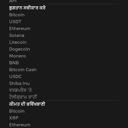
API
ਭੁਗਤਾਨ ਸਵੀਕਾਰ ਕਰੋ
Bitcoin
USDT
Ethereum
Solana
Litecoin
Dogecoin
Monero
BNB
Bitcoin Cash
USDC
Shiba Inu
ਵਰਡਪਰੈਸ 'ਤੇ
ਟੈਲੀਗ੍ਰਾਮ ਰਾਹੀਂ
ਕੀਮਤ ਦੀ ਭਵਿੱਖਬਾਣੀ
Bitcoin
XRP
Ethereum