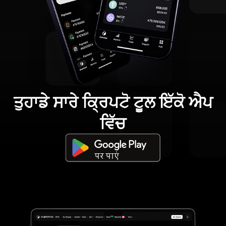
ਤੁਹਾਡੇ ਸਾਰੇ ਕ੍ਰਿਪਟੋ ਟੂਲ ਇੱਕੋ ਐਪ
ਵਿੱਚ