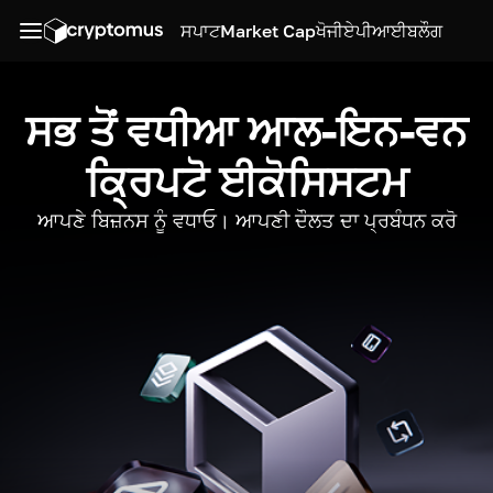
ਸਪਾਟ
Market Cap
ਖੋਜੀ
ਏਪੀਆਈ
ਬਲੌਗ
ਸਭ ਤੋਂ ਵਧੀਆ ਆਲ-ਇਨ-ਵਨ
ਕ੍ਰਿਪਟੋ ਈਕੋਸਿਸਟਮ
ਆਪਣੇ ਬਿਜ਼ਨਸ ਨੂੰ ਵਧਾਓ। ਆਪਣੀ ਦੌਲਤ ਦਾ ਪ੍ਰਬੰਧਨ ਕਰੋ