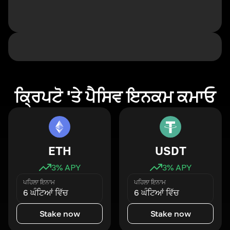
ਕ੍ਰਿਪਟੋ 'ਤੇ ਪੈਸਿਵ ਇਨਕਮ ਕਮਾਓ
ETH
USDT
3
% APY
3
% APY
ਪਹਿਲਾ ਇਨਾਮ
ਪਹਿਲਾ ਇਨਾਮ
6 ਘੰਟਿਆਂ ਵਿੱਚ
6 ਘੰਟਿਆਂ ਵਿੱਚ
Stake now
Stake now