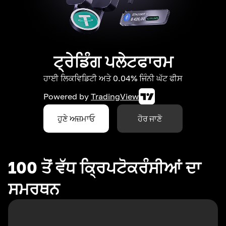
ਟ੍ਰੇਡਿੰਗ ਪਲੇਟਫਾਰਮ
ਹਾਈ ਲਿਕਵਿਡਿਟੀ ਅਤੇ 0.04% ਜਿੰਨੀ ਘੱਟ ਫੀਸ
Powered by
TradingView
ਹੁਣੇ ਅਜ਼ਮਾਓ
ਹੋਰ ਜਾਣੋ
100 ਤੋਂ ਵੱਧ ਕ੍ਰਿਪਟੋਕਰੰਸੀਆਂ ਦਾ
ਸਮਰਥਨ