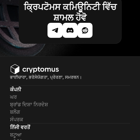
ਕ੍ਰਿਪਟੋਮਸ ਕਮਿਊਨਿਟੀ ਵਿੱਚ
ਸ਼ਾਮਲ ਹੋਵੋ
ਭਾਈਚਾਰਾ, ਭਰੋਸੇਯੋਗਤਾ, ਪ੍ਰੇਰਣਾ, ਸਮਰਥਨ।
ਕੰਪਨੀ
ਘਰ
ਬ੍ਰਾਂਡ ਦਿਸ਼ਾ ਨਿਰਦੇਸ਼
ਬਲੌਗ
ਸੰਪਰਕ
ਨਿੱਜੀ ਵਰਤੋਂ
ਬਟੂਆ