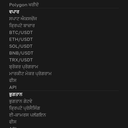
Polygon ਖਰੀਦੋ
ਵਪਾਰ
ਸਪਾਟ ਐਕਸਚੇਂਜ
ਕ੍ਰਿਪਟੋ ਬਾਜ਼ਾਰ
BTC/USDT
ETH/USDT
SOL/USDT
BNB/USDT
TRX/USDT
ਬ੍ਰੋਕਰ ਪ੍ਰੋਗਰਾਮ
ਮਾਰਕੀਟ ਮੇਕਰ ਪ੍ਰੋਗਰਾਮ
ਫੀਸ
API
ਭੁਗਤਾਨ
ਭੁਗਤਾਨ ਗੇਟਵੇ
ਕ੍ਰਿਪਟੋ ਪ੍ਰੋਸੈਸਿੰਗ
ਈ-ਕਾਮਰਸ ਪਲੱਗਇਨ
ਫੀਸ