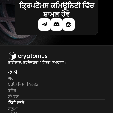
ਕ੍ਰਿਪਟੋਮਸ ਕਮਿਊਨਿਟੀ ਵਿੱਚ
ਸ਼ਾਮਲ ਹੋਵੋ
ਭਾਈਚਾਰਾ, ਭਰੋਸੇਯੋਗਤਾ, ਪ੍ਰੇਰਣਾ, ਸਮਰਥਨ।
ਕੰਪਨੀ
ਘਰ
ਬ੍ਰਾਂਡ ਦਿਸ਼ਾ ਨਿਰਦੇਸ਼
ਬਲੌਗ
ਸੰਪਰਕ
ਨਿੱਜੀ ਵਰਤੋਂ
ਬਟੂਆ