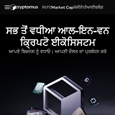
ਸਪਾਟ
Market Cap
ਖੋਜੀ
ਏਪੀਆਈ
ਬਲੌਗ
ਸਭ ਤੋਂ ਵਧੀਆ ਆਲ-ਇਨ-ਵਨ
ਕ੍ਰਿਪਟੋ ਈਕੋਸਿਸਟਮ
ਆਪਣੇ ਬਿਜ਼ਨਸ ਨੂੰ ਵਧਾਓ। ਆਪਣੀ ਦੌਲਤ ਦਾ ਪ੍ਰਬੰਧਨ ਕਰੋ