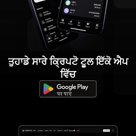
ਤੁਹਾਡੇ ਸਾਰੇ ਕ੍ਰਿਪਟੋ ਟੂਲ ਇੱਕੋ ਐਪ
ਵਿੱਚ