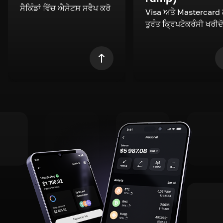
ਸੈਕਿੰਡਾਂ ਵਿੱਚ ਐਸੇਟਸ ਸਵੈਪ ਕਰੋ
Visa ਅਤੇ Mastercard
ਤੁਰੰਤ ਕ੍ਰਿਪਟੋਕਰੰਸੀ ਖਰੀਦ