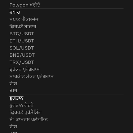
Polygon ਖਰੀਦੋ
ਵਪਾਰ
ਸਪਾਟ ਐਕਸਚੇਂਜ
ਕ੍ਰਿਪਟੋ ਬਾਜ਼ਾਰ
BTC/USDT
ETH/USDT
SOL/USDT
BNB/USDT
TRX/USDT
ਬ੍ਰੋਕਰ ਪ੍ਰੋਗਰਾਮ
ਮਾਰਕੀਟ ਮੇਕਰ ਪ੍ਰੋਗਰਾਮ
ਫੀਸ
API
ਭੁਗਤਾਨ
ਭੁਗਤਾਨ ਗੇਟਵੇ
ਕ੍ਰਿਪਟੋ ਪ੍ਰੋਸੈਸਿੰਗ
ਈ-ਕਾਮਰਸ ਪਲੱਗਇਨ
ਫੀਸ