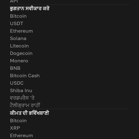
API
ਭੁਗਤਾਨ ਸਵੀਕਾਰ ਕਰੋ
Bitcoin
USDT
Ethereum
Solana
Litecoin
Dogecoin
Monero
BNB
Bitcoin Cash
USDC
Shiba Inu
ਵਰਡਪਰੈਸ 'ਤੇ
ਟੈਲੀਗ੍ਰਾਮ ਰਾਹੀਂ
ਕੀਮਤ ਦੀ ਭਵਿੱਖਬਾਣੀ
Bitcoin
XRP
Ethereum