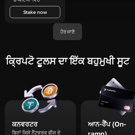
Stake now
ਹੋਰ ਜਾਣੋ
ਕ੍ਰਿਪਟੋ ਟੂਲਸ ਦਾ ਇੱਕ ਬਹੁਮੁਖੀ ਸੂਟ
ਕਨਵਰਟਰ
ਆਨ-ਰੈਂਪ (On-
ਬਿਨਾਂ ਕਿਸੇ ਨੈੱਟਵਰਕ ਫੀਸ ਦੇ
ramp)