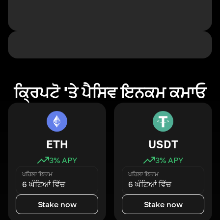
ਕ੍ਰਿਪਟੋ 'ਤੇ ਪੈਸਿਵ ਇਨਕਮ ਕਮਾਓ
ETH
USDT
3
% APY
3
% APY
ਪਹਿਲਾ ਇਨਾਮ
ਪਹਿਲਾ ਇਨਾਮ
6 ਘੰਟਿਆਂ ਵਿੱਚ
6 ਘੰਟਿਆਂ ਵਿੱਚ
Stake now
Stake now