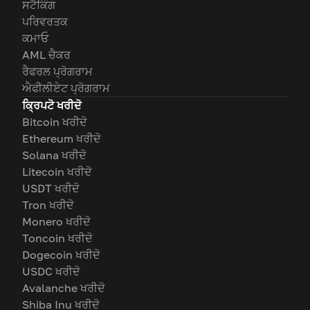
ਸਟੈਕਿੰਗ
ਪਰਿਵਰਤਕ
ਕਮਾਓ
AML ਚੈਕਰ
ਰੈਫਰਲ ਪ੍ਰੋਗਰਾਮ
ਐਫੀਲੀਏਟ ਪ੍ਰੋਗਰਾਮ
ਕ੍ਰਿਪਟੋ ਖਰੀਦੋ
Bitcoin ਖਰੀਦੋ
Ethereum ਖਰੀਦੋ
Solana ਖਰੀਦੋ
Litecoin ਖਰੀਦੋ
USDT ਖਰੀਦੋ
Tron ਖਰੀਦੋ
Monero ਖਰੀਦੋ
Toncoin ਖਰੀਦੋ
Dogecoin ਖਰੀਦੋ
USDC ਖਰੀਦੋ
Avalanche ਖਰੀਦੋ
Shiba Inu ਖਰੀਦੋ