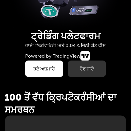
ਟ੍ਰੇਡਿੰਗ ਪਲੇਟਫਾਰਮ
ਹਾਈ ਲਿਕਵਿਡਿਟੀ ਅਤੇ 0.04% ਜਿੰਨੀ ਘੱਟ ਫੀਸ
Powered by
TradingView
ਹੁਣੇ ਅਜ਼ਮਾਓ
ਹੋਰ ਜਾਣੋ
100 ਤੋਂ ਵੱਧ ਕ੍ਰਿਪਟੋਕਰੰਸੀਆਂ ਦਾ
ਸਮਰਥਨ