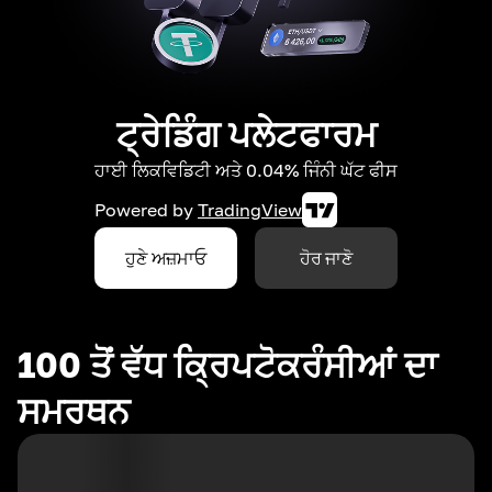
ਟ੍ਰੇਡਿੰਗ ਪਲੇਟਫਾਰਮ
ਹਾਈ ਲਿਕਵਿਡਿਟੀ ਅਤੇ 0.04% ਜਿੰਨੀ ਘੱਟ ਫੀਸ
Powered by
TradingView
ਹੁਣੇ ਅਜ਼ਮਾਓ
ਹੋਰ ਜਾਣੋ
100 ਤੋਂ ਵੱਧ ਕ੍ਰਿਪਟੋਕਰੰਸੀਆਂ ਦਾ
ਸਮਰਥਨ