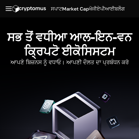
ਸਪਾਟ
Market Cap
ਖੋਜੀ
ਏਪੀਆਈ
ਬਲੌਗ
ਸਭ ਤੋਂ ਵਧੀਆ ਆਲ-ਇਨ-ਵਨ
ਕ੍ਰਿਪਟੋ ਈਕੋਸਿਸਟਮ
ਆਪਣੇ ਬਿਜ਼ਨਸ ਨੂੰ ਵਧਾਓ। ਆਪਣੀ ਦੌਲਤ ਦਾ ਪ੍ਰਬੰਧਨ ਕਰੋ