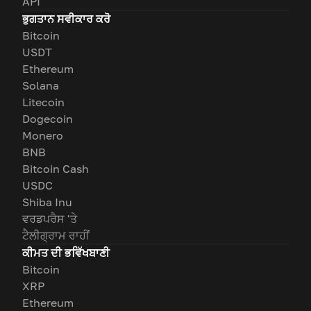
API
ਭੁਗਤਾਨ ਸਵੀਕਾਰ ਕਰੋ
Bitcoin
USDT
Ethereum
Solana
Litecoin
Dogecoin
Monero
BNB
Bitcoin Cash
USDC
Shiba Inu
ਵਰਡਪਰੈਸ 'ਤੇ
ਟੈਲੀਗ੍ਰਾਮ ਰਾਹੀਂ
ਕੀਮਤ ਦੀ ਭਵਿੱਖਬਾਣੀ
Bitcoin
XRP
Ethereum