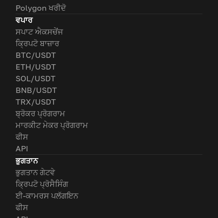
Polygon ਖਰੀਦੋ
ਵਪਾਰ
ਸਪਾਟ ਐਕਸਚੇਂਜ
ਕ੍ਰਿਪਟੋ ਬਾਜ਼ਾਰ
BTC/USDT
ETH/USDT
SOL/USDT
BNB/USDT
TRX/USDT
ਬ੍ਰੋਕਰ ਪ੍ਰੋਗਰਾਮ
ਮਾਰਕੀਟ ਮੇਕਰ ਪ੍ਰੋਗਰਾਮ
ਫੀਸ
API
ਭੁਗਤਾਨ
ਭੁਗਤਾਨ ਗੇਟਵੇ
ਕ੍ਰਿਪਟੋ ਪ੍ਰੋਸੈਸਿੰਗ
ਈ-ਕਾਮਰਸ ਪਲੱਗਇਨ
ਫੀਸ