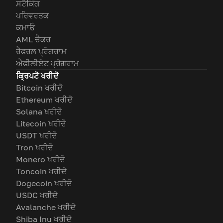
ਸਟੈਕਿੰਗ
ਪਰਿਵਰਤਕ
ਕਮਾਓ
AML ਚੈਕਰ
ਰੈਫਰਲ ਪ੍ਰੋਗਰਾਮ
ਐਫੀਲੀਏਟ ਪ੍ਰੋਗਰਾਮ
ਕ੍ਰਿਪਟੋ ਖਰੀਦੋ
Bitcoin ਖਰੀਦੋ
Ethereum ਖਰੀਦੋ
Solana ਖਰੀਦੋ
Litecoin ਖਰੀਦੋ
USDT ਖਰੀਦੋ
Tron ਖਰੀਦੋ
Monero ਖਰੀਦੋ
Toncoin ਖਰੀਦੋ
Dogecoin ਖਰੀਦੋ
USDC ਖਰੀਦੋ
Avalanche ਖਰੀਦੋ
Shiba Inu ਖਰੀਦੋ