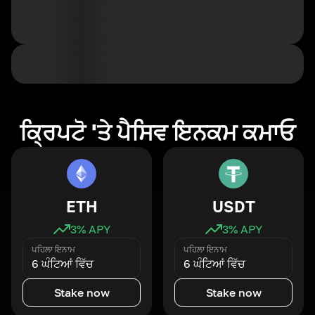
ਕ੍ਰਿਪਟੋ 'ਤੇ ਪੈਸਿਵ ਇਨਕਮ ਕਮਾਓ
ETH
USDT
3
% APY
3
% APY
ਪਹਿਲਾ ਇਨਾਮ
ਪਹਿਲਾ ਇਨਾਮ
6 ਘੰਟਿਆਂ ਵਿੱਚ
6 ਘੰਟਿਆਂ ਵਿੱਚ
Stake now
Stake now