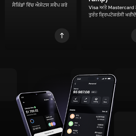
ਸੈਕਿੰਡਾਂ ਵਿੱਚ ਐਸੇਟਸ ਸਵੈਪ ਕਰੋ
Visa ਅਤੇ Mastercard
ਤੁਰੰਤ ਕ੍ਰਿਪਟੋਕਰੰਸੀ ਖਰੀਦ