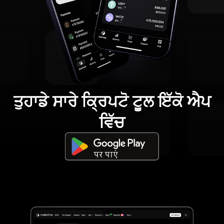
ਤੁਹਾਡੇ ਸਾਰੇ ਕ੍ਰਿਪਟੋ ਟੂਲ ਇੱਕੋ ਐਪ
ਵਿੱਚ