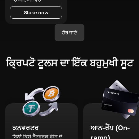
Stake now
ਹੋਰ ਜਾਣੋ
ਕ੍ਰਿਪਟੋ ਟੂਲਸ ਦਾ ਇੱਕ ਬਹੁਮੁਖੀ ਸੂਟ
ਕਨਵਰਟਰ
ਆਨ-ਰੈਂਪ (On-
ਬਿਨਾਂ ਕਿਸੇ ਨੈੱਟਵਰਕ ਫੀਸ ਦੇ
ramp)