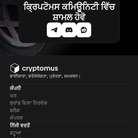
ਕ੍ਰਿਪਟੋਮਸ ਕਮਿਊਨਿਟੀ ਵਿੱਚ
ਸ਼ਾਮਲ ਹੋਵੋ
ਭਾਈਚਾਰਾ, ਭਰੋਸੇਯੋਗਤਾ, ਪ੍ਰੇਰਣਾ, ਸਮਰਥਨ।
ਕੰਪਨੀ
ਘਰ
ਬ੍ਰਾਂਡ ਦਿਸ਼ਾ ਨਿਰਦੇਸ਼
ਬਲੌਗ
ਸੰਪਰਕ
ਨਿੱਜੀ ਵਰਤੋਂ
ਬਟੂਆ