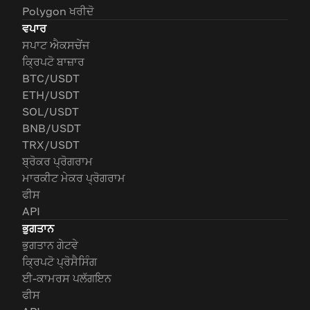
Polygon ਖਰੀਦੋ
ਵਪਾਰ
ਸਪਾਟ ਐਕਸਚੇਂਜ
ਕ੍ਰਿਪਟੋ ਬਾਜ਼ਾਰ
BTC/USDT
ETH/USDT
SOL/USDT
BNB/USDT
TRX/USDT
ਬ੍ਰੋਕਰ ਪ੍ਰੋਗਰਾਮ
ਮਾਰਕੀਟ ਮੇਕਰ ਪ੍ਰੋਗਰਾਮ
ਫੀਸ
API
ਭੁਗਤਾਨ
ਭੁਗਤਾਨ ਗੇਟਵੇ
ਕ੍ਰਿਪਟੋ ਪ੍ਰੋਸੈਸਿੰਗ
ਈ-ਕਾਮਰਸ ਪਲੱਗਇਨ
ਫੀਸ