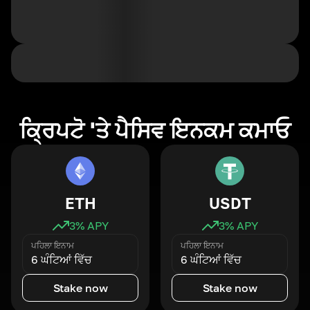
ਕ੍ਰਿਪਟੋ 'ਤੇ ਪੈਸਿਵ ਇਨਕਮ ਕਮਾਓ
ETH
USDT
3
% APY
3
% APY
ਪਹਿਲਾ ਇਨਾਮ
ਪਹਿਲਾ ਇਨਾਮ
6 ਘੰਟਿਆਂ ਵਿੱਚ
6 ਘੰਟਿਆਂ ਵਿੱਚ
Stake now
Stake now