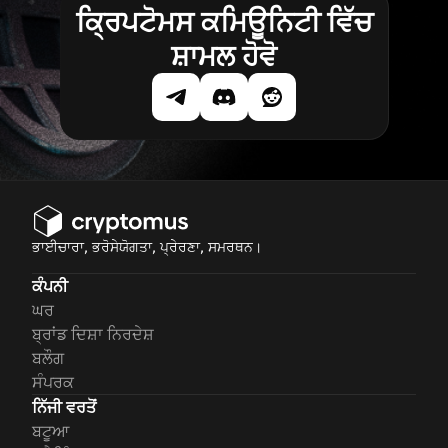
ਕ੍ਰਿਪਟੋਮਸ ਕਮਿਊਨਿਟੀ ਵਿੱਚ
ਸ਼ਾਮਲ ਹੋਵੋ
ਭਾਈਚਾਰਾ, ਭਰੋਸੇਯੋਗਤਾ, ਪ੍ਰੇਰਣਾ, ਸਮਰਥਨ।
ਕੰਪਨੀ
ਘਰ
ਬ੍ਰਾਂਡ ਦਿਸ਼ਾ ਨਿਰਦੇਸ਼
ਬਲੌਗ
ਸੰਪਰਕ
ਨਿੱਜੀ ਵਰਤੋਂ
ਬਟੂਆ