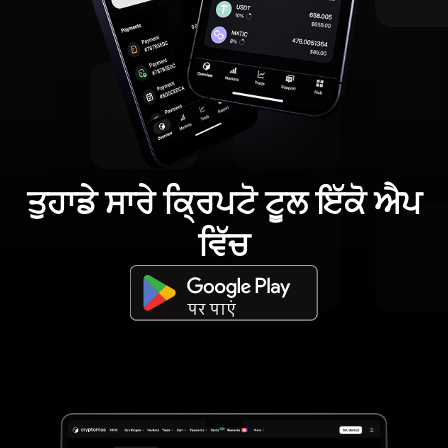
ਤੁਹਾਡੇ ਸਾਰੇ ਕ੍ਰਿਪਟੋ ਟੂਲ ਇੱਕੋ ਐਪ
ਵਿੱਚ