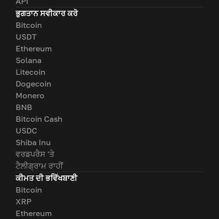
API
ਭੁਗਤਾਨ ਸਵੀਕਾਰ ਕਰੋ
Bitcoin
USDT
Ethereum
Solana
Litecoin
Dogecoin
Monero
BNB
Bitcoin Cash
USDC
Shiba Inu
ਵਰਡਪਰੈਸ 'ਤੇ
ਟੈਲੀਗ੍ਰਾਮ ਰਾਹੀਂ
ਕੀਮਤ ਦੀ ਭਵਿੱਖਬਾਣੀ
Bitcoin
XRP
Ethereum