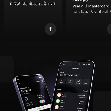
ਸੈਕਿੰਡਾਂ ਵਿੱਚ ਐਸੇਟਸ ਸਵੈਪ ਕਰੋ
Visa ਅਤੇ Mastercard
ਤੁਰੰਤ ਕ੍ਰਿਪਟੋਕਰੰਸੀ ਖਰੀਦ