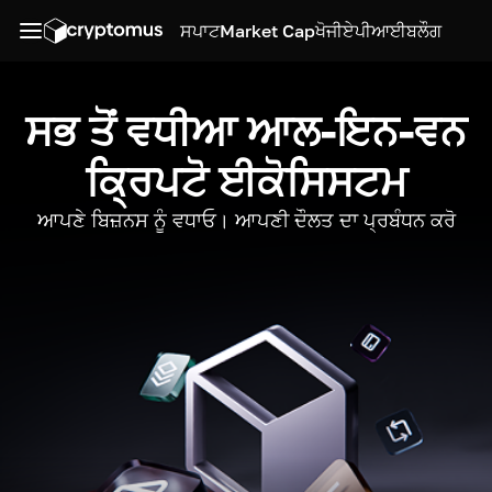
ਸਪਾਟ
Market Cap
ਖੋਜੀ
ਏਪੀਆਈ
ਬਲੌਗ
ਸਭ ਤੋਂ ਵਧੀਆ ਆਲ-ਇਨ-ਵਨ
ਕ੍ਰਿਪਟੋ ਈਕੋਸਿਸਟਮ
ਆਪਣੇ ਬਿਜ਼ਨਸ ਨੂੰ ਵਧਾਓ। ਆਪਣੀ ਦੌਲਤ ਦਾ ਪ੍ਰਬੰਧਨ ਕਰੋ