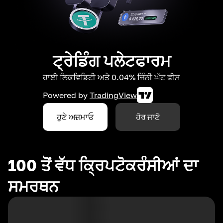
ਟ੍ਰੇਡਿੰਗ ਪਲੇਟਫਾਰਮ
ਹਾਈ ਲਿਕਵਿਡਿਟੀ ਅਤੇ 0.04% ਜਿੰਨੀ ਘੱਟ ਫੀਸ
Powered by
TradingView
ਹੁਣੇ ਅਜ਼ਮਾਓ
ਹੋਰ ਜਾਣੋ
100 ਤੋਂ ਵੱਧ ਕ੍ਰਿਪਟੋਕਰੰਸੀਆਂ ਦਾ
ਸਮਰਥਨ