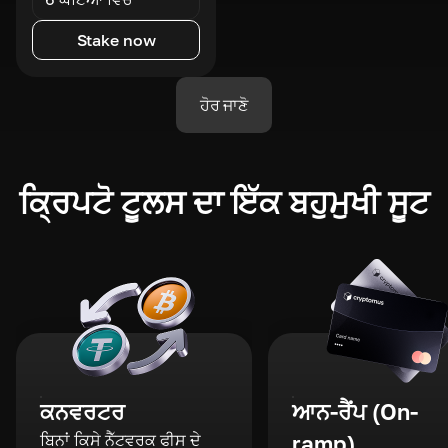
Stake now
ਹੋਰ ਜਾਣੋ
ਕ੍ਰਿਪਟੋ ਟੂਲਸ ਦਾ ਇੱਕ ਬਹੁਮੁਖੀ ਸੂਟ
ਕਨਵਰਟਰ
ਆਨ-ਰੈਂਪ (On-
ਬਿਨਾਂ ਕਿਸੇ ਨੈੱਟਵਰਕ ਫੀਸ ਦੇ
ramp)