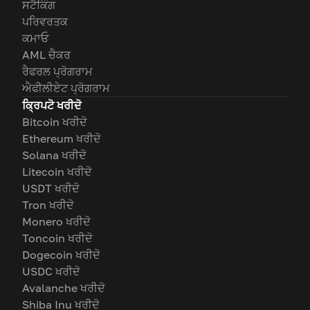
ਸਟੈਕਿੰਗ
ਪਰਿਵਰਤਕ
ਕਮਾਓ
AML ਚੈਕਰ
ਰੈਫਰਲ ਪ੍ਰੋਗਰਾਮ
ਐਫੀਲੀਏਟ ਪ੍ਰੋਗਰਾਮ
ਕ੍ਰਿਪਟੋ ਖਰੀਦੋ
Bitcoin ਖਰੀਦੋ
Ethereum ਖਰੀਦੋ
Solana ਖਰੀਦੋ
Litecoin ਖਰੀਦੋ
USDT ਖਰੀਦੋ
Tron ਖਰੀਦੋ
Monero ਖਰੀਦੋ
Toncoin ਖਰੀਦੋ
Dogecoin ਖਰੀਦੋ
USDC ਖਰੀਦੋ
Avalanche ਖਰੀਦੋ
Shiba Inu ਖਰੀਦੋ