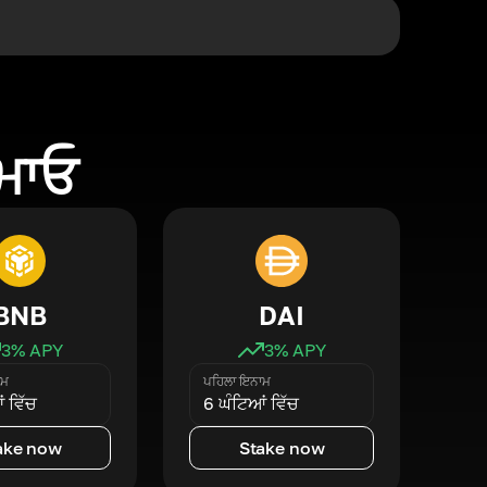
ਕਮਾਓ
BNB
DAI
3
% APY
3
% APY
ਾਮ
ਪਹਿਲਾ ਇਨਾਮ
 ਵਿੱਚ
6 ਘੰਟਿਆਂ ਵਿੱਚ
ake now
Stake now