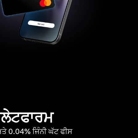
 ਪਲੇਟਫਾਰਮ
ੇ 0.04% ਜਿੰਨੀ ਘੱਟ ਫੀਸ