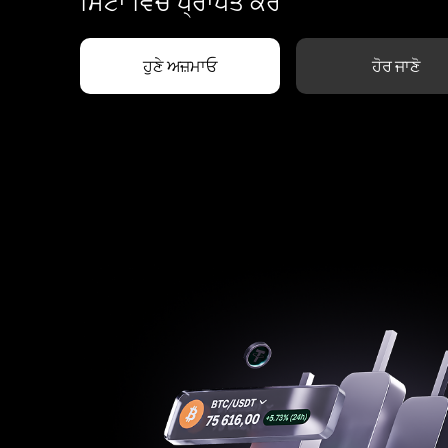
ਮਿੰਟਾਂ ਵਿੱਚ ਪ੍ਰਾਪਤ ਕਰੋ
ਹੁਣੇ ਅਜ਼ਮਾਓ
ਹੋਰ ਜਾਣੋ