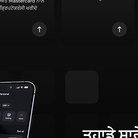
 ਅਤੇ Mastercard ਨਾਲ
 ਕ੍ਰਿਪਟੋਕਰੰਸੀ ਖਰੀਦੋ
ਤੁਹਾਡੇ ਸਾ