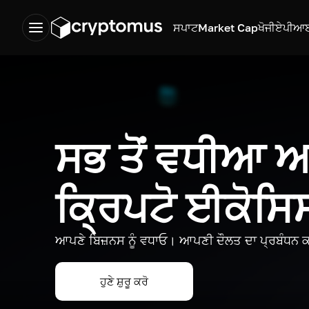
ਸਪਾਟ
Market Cap
ਖੋਜੀ
ਏਪੀਆ
ਸਭ ਤੋਂ ਵਧੀਆ
ਕ੍ਰਿਪਟੋ ਈਕੋਸ
ਆਪਣੇ ਬਿਜ਼ਨਸ ਨੂੰ ਵਧਾਓ। ਆਪਣੀ ਦੌਲਤ ਦਾ ਪ੍ਰਬੰਧਨ ਕ
ਹੁਣੇ ਸ਼ੁਰੂ ਕਰੋ