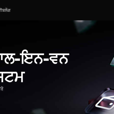
ਈ
ਬਲੌਗ
 ਆਲ-ਇਨ-ਵਨ
ਿਸਟਮ
ਰੋ