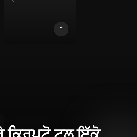
ਰੇ ਕ੍ਰਿਪਟੋ ਟੂਲ ਇੱਕੋ