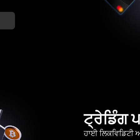
ਟ੍ਰੇਡਿੰਗ
ਹਾਈ ਲਿਕਵਿਡਿਟੀ ਅਤ