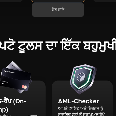
ਹੋਰ ਜਾਣੋ
ਪਟੋ ਟੂਲਸ ਦਾ ਇੱਕ ਬਹੁਮੁਖ
ਰੈਂਪ (On-
AML-Checker
mp)
ਆਪਣੇ ਵਾਲਿਟ ਅਤੇ ਬਿਜ਼ਨਸ ਨੂੰ
ਨਜਾਇਜ਼ ਫੰਡਾਂ ਤੋਂ ਸੁਰੱਖਿਅਤ ਰੱਖੋ