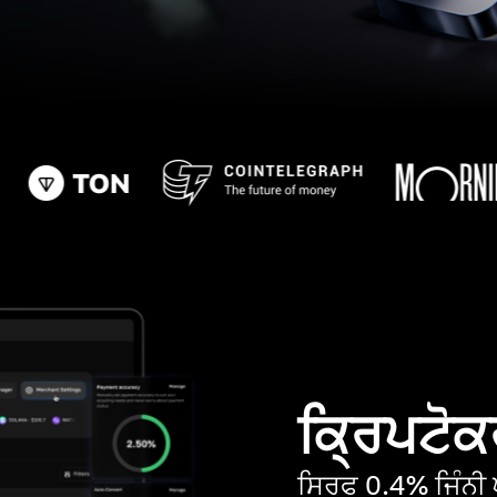
ਕ੍ਰਿਪਟੋਕਰ
ਸਿਰਫ 0.4% ਜਿੰਨੀ ਘ