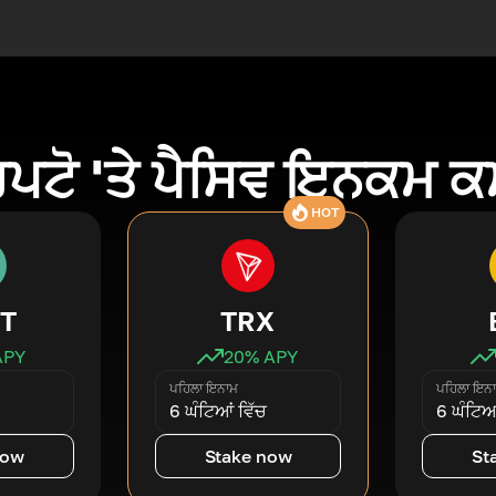
ਿਪਟੋ 'ਤੇ ਪੈਸਿਵ ਇਨਕਮ 
HOT
T
TRX
APY
20
% APY
ਪਹਿਲਾ ਇਨਾਮ
ਪਹਿਲਾ ਇਨ
6 ਘੰਟਿਆਂ ਵਿੱਚ
6 ਘੰਟਿਆਂ
now
Stake now
St