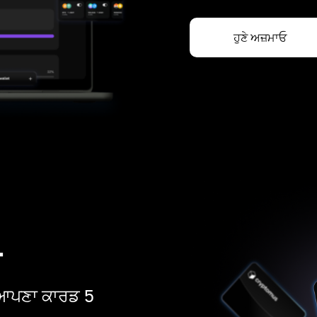
ਹੁਣੇ ਅਜ਼ਮਾਓ
ਡ
ੋ। ਆਪਣਾ ਕਾਰਡ 5