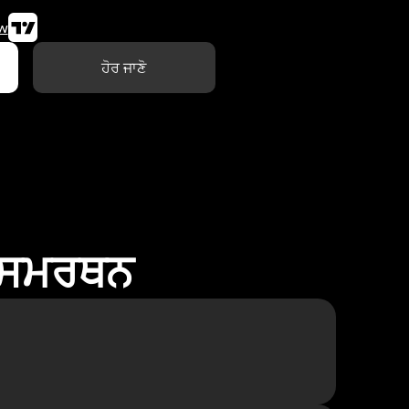
w
ਹੋਰ ਜਾਣੋ
ਾ ਸਮਰਥਨ