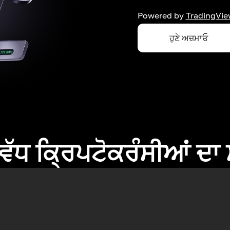
Powered by
TradingVie
ਹੁਣੇ ਅਜ਼ਮਾਓ
ਂ ਵੱਧ ਕ੍ਰਿਪਟੋਕਰੰਸੀਆਂ ਦ