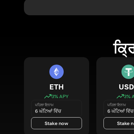
ਕ੍ਰ
ETH
USD
3
% APY
3
% 
ਪਹਿਲਾ ਇਨਾਮ
ਪਹਿਲਾ ਇਨਾਮ
6 ਘੰਟਿਆਂ ਵਿੱਚ
6 ਘੰਟਿਆਂ ਵਿੱਚ
Stake now
Stake 