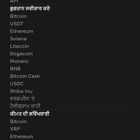
API
ਭੁਗਤਾਨ ਸਵੀਕਾਰ ਕਰੋ
Bitcoin
USDT
Ethereum
Solana
Litecoin
Dogecoin
Monero
BNB
Bitcoin Cash
USDC
Shiba Inu
ਵਰਡਪਰੈਸ 'ਤੇ
ਟੈਲੀਗ੍ਰਾਮ ਰਾਹੀਂ
ਕੀਮਤ ਦੀ ਭਵਿੱਖਬਾਣੀ
Bitcoin
XRP
Ethereum