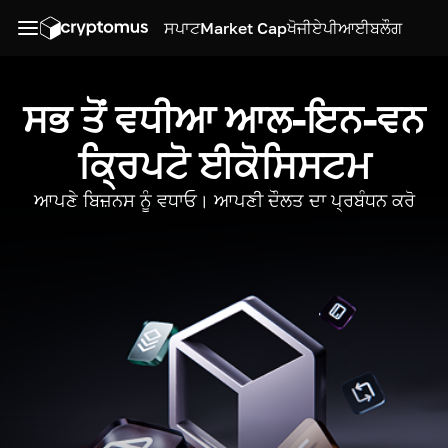
ਸਪਾਟ
Market Cap
ਖੋਜੀ
ਏਪੀਆਈ
ਬਲੌਗ
ਸਭ ਤੋਂ ਵਧੀਆ ਆਲ-ਇਨ-ਵਨ
ਕ੍ਰਿਪਟੋ ਈਕੋਸਿਸਟਮ
ਆਪਣੇ ਬਿਜ਼ਨਸ ਨੂੰ ਵਧਾਓ। ਆਪਣੀ ਦੌਲਤ ਦਾ ਪ੍ਰਬੰਧਨ ਕਰੋ