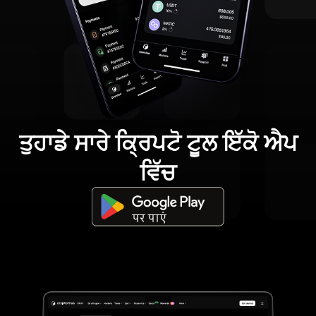
ਤੁਹਾਡੇ ਸਾਰੇ ਕ੍ਰਿਪਟੋ ਟੂਲ ਇੱਕੋ ਐਪ
ਵਿੱਚ