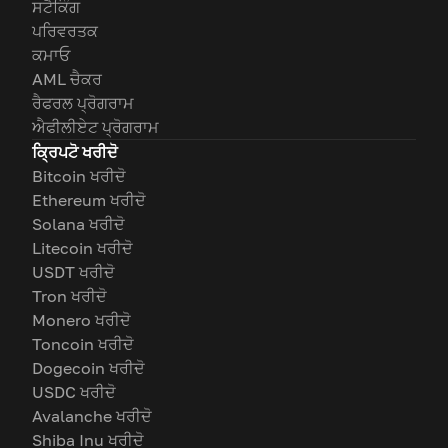
ਸਟੈਕਿੰਗ
ਪਰਿਵਰਤਕ
ਕਮਾਓ
AML ਚੈਕਰ
ਰੈਫਰਲ ਪ੍ਰੋਗਰਾਮ
ਐਫੀਲੀਏਟ ਪ੍ਰੋਗਰਾਮ
ਕ੍ਰਿਪਟੋ ਖਰੀਦੋ
Bitcoin ਖਰੀਦੋ
Ethereum ਖਰੀਦੋ
Solana ਖਰੀਦੋ
Litecoin ਖਰੀਦੋ
USDT ਖਰੀਦੋ
Tron ਖਰੀਦੋ
Monero ਖਰੀਦੋ
Toncoin ਖਰੀਦੋ
Dogecoin ਖਰੀਦੋ
USDC ਖਰੀਦੋ
Avalanche ਖਰੀਦੋ
Shiba Inu ਖਰੀਦੋ