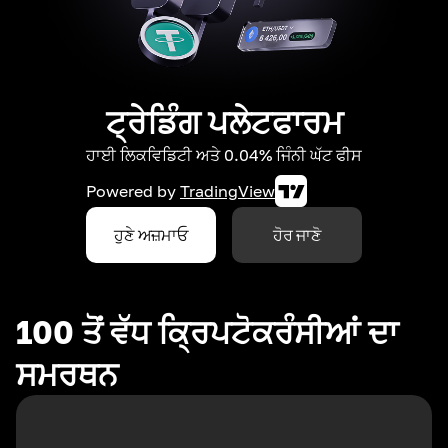
ਟ੍ਰੇਡਿੰਗ ਪਲੇਟਫਾਰਮ
ਹਾਈ ਲਿਕਵਿਡਿਟੀ ਅਤੇ 0.04% ਜਿੰਨੀ ਘੱਟ ਫੀਸ
Powered by
TradingView
ਹੁਣੇ ਅਜ਼ਮਾਓ
ਹੋਰ ਜਾਣੋ
100 ਤੋਂ ਵੱਧ ਕ੍ਰਿਪਟੋਕਰੰਸੀਆਂ ਦਾ
ਸਮਰਥਨ