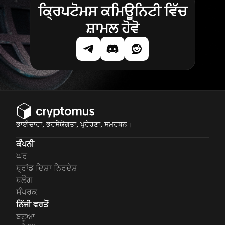
ਕ੍ਰਿਪਟੋਮਸ ਕਮਿਊਨਿਟੀ ਵਿੱਚ
ਸ਼ਾਮਲ ਹੋਵੋ
ਭਾਈਚਾਰਾ, ਭਰੋਸੇਯੋਗਤਾ, ਪ੍ਰੇਰਣਾ, ਸਮਰਥਨ।
ਕੰਪਨੀ
ਘਰ
ਬ੍ਰਾਂਡ ਦਿਸ਼ਾ ਨਿਰਦੇਸ਼
ਬਲੌਗ
ਸੰਪਰਕ
ਨਿੱਜੀ ਵਰਤੋਂ
ਬਟੂਆ