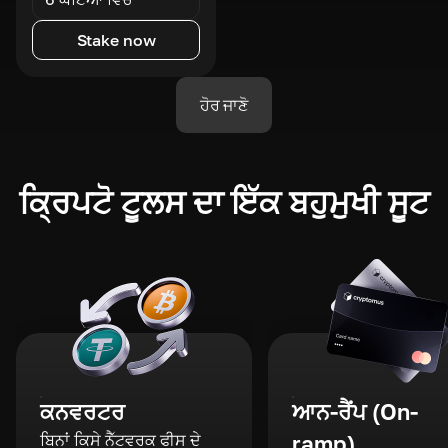
Stake now
ਹੋਰ ਜਾਣੋ
ਕ੍ਰਿਪਟੋ ਟੂਲਸ ਦਾ ਇੱਕ ਬਹੁਮੁਖੀ ਸੂਟ
ਕਨਵਰਟਰ
ਆਨ-ਰੈਂਪ (On-
ਬਿਨਾਂ ਕਿਸੇ ਨੈੱਟਵਰਕ ਫੀਸ ਦੇ
ramp)