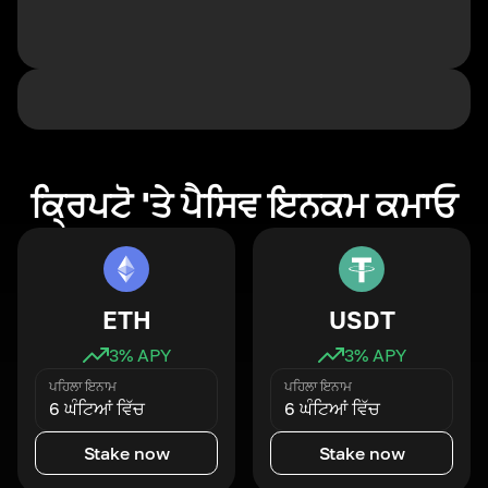
ਕ੍ਰਿਪਟੋ 'ਤੇ ਪੈਸਿਵ ਇਨਕਮ ਕਮਾਓ
ETH
USDT
3
% APY
3
% APY
ਪਹਿਲਾ ਇਨਾਮ
ਪਹਿਲਾ ਇਨਾਮ
6 ਘੰਟਿਆਂ ਵਿੱਚ
6 ਘੰਟਿਆਂ ਵਿੱਚ
Stake now
Stake now