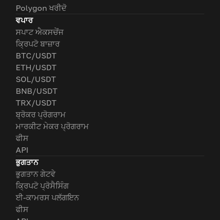
Polygon ਖਰੀਦੋ
ਵਪਾਰ
ਸਪਾਟ ਐਕਸਚੇਂਜ
ਕ੍ਰਿਪਟੋ ਬਾਜ਼ਾਰ
BTC/USDT
ETH/USDT
SOL/USDT
BNB/USDT
TRX/USDT
ਬ੍ਰੋਕਰ ਪ੍ਰੋਗਰਾਮ
ਮਾਰਕੀਟ ਮੇਕਰ ਪ੍ਰੋਗਰਾਮ
ਫੀਸ
API
ਭੁਗਤਾਨ
ਭੁਗਤਾਨ ਗੇਟਵੇ
ਕ੍ਰਿਪਟੋ ਪ੍ਰੋਸੈਸਿੰਗ
ਈ-ਕਾਮਰਸ ਪਲੱਗਇਨ
ਫੀਸ