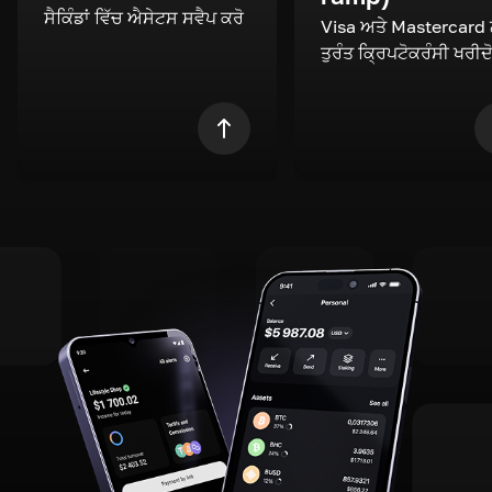
ਸੈਕਿੰਡਾਂ ਵਿੱਚ ਐਸੇਟਸ ਸਵੈਪ ਕਰੋ
Visa ਅਤੇ Mastercard
ਤੁਰੰਤ ਕ੍ਰਿਪਟੋਕਰੰਸੀ ਖਰੀਦ