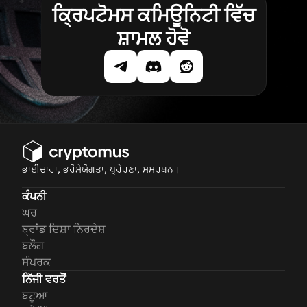
ਕ੍ਰਿਪਟੋਮਸ ਕਮਿਊਨਿਟੀ ਵਿੱਚ
ਸ਼ਾਮਲ ਹੋਵੋ
ਭਾਈਚਾਰਾ, ਭਰੋਸੇਯੋਗਤਾ, ਪ੍ਰੇਰਣਾ, ਸਮਰਥਨ।
ਕੰਪਨੀ
ਘਰ
ਬ੍ਰਾਂਡ ਦਿਸ਼ਾ ਨਿਰਦੇਸ਼
ਬਲੌਗ
ਸੰਪਰਕ
ਨਿੱਜੀ ਵਰਤੋਂ
ਬਟੂਆ