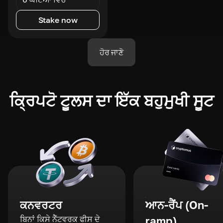
Stake now
ਹੋਰ ਜਾਣੋ
ਕ੍ਰਿਪਟੋ ਟੂਲਸ ਦਾ ਇੱਕ ਬਹੁਮੁਖੀ ਸੂਟ
ਕਨਵਰਟਰ
ਆਨ-ਰੈਂਪ (On-
ਬਿਨਾਂ ਕਿਸੇ ਨੈੱਟਵਰਕ ਫੀਸ ਦੇ
ramp)