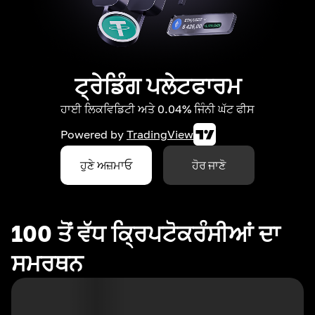
ਟ੍ਰੇਡਿੰਗ ਪਲੇਟਫਾਰਮ
ਹਾਈ ਲਿਕਵਿਡਿਟੀ ਅਤੇ 0.04% ਜਿੰਨੀ ਘੱਟ ਫੀਸ
Powered by
TradingView
ਹੁਣੇ ਅਜ਼ਮਾਓ
ਹੋਰ ਜਾਣੋ
100 ਤੋਂ ਵੱਧ ਕ੍ਰਿਪਟੋਕਰੰਸੀਆਂ ਦਾ
ਸਮਰਥਨ