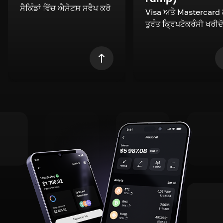
ਸੈਕਿੰਡਾਂ ਵਿੱਚ ਐਸੇਟਸ ਸਵੈਪ ਕਰੋ
Visa ਅਤੇ Mastercard
ਤੁਰੰਤ ਕ੍ਰਿਪਟੋਕਰੰਸੀ ਖਰੀਦ