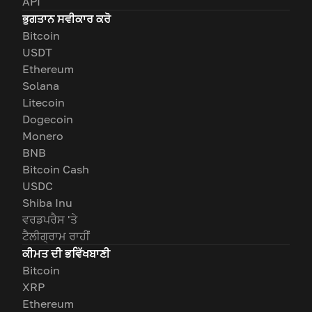
API
ਭੁਗਤਾਨ ਸਵੀਕਾਰ ਕਰੋ
Bitcoin
USDT
Ethereum
Solana
Litecoin
Dogecoin
Monero
BNB
Bitcoin Cash
USDC
Shiba Inu
ਵਰਡਪਰੈਸ 'ਤੇ
ਟੈਲੀਗ੍ਰਾਮ ਰਾਹੀਂ
ਕੀਮਤ ਦੀ ਭਵਿੱਖਬਾਣੀ
Bitcoin
XRP
Ethereum