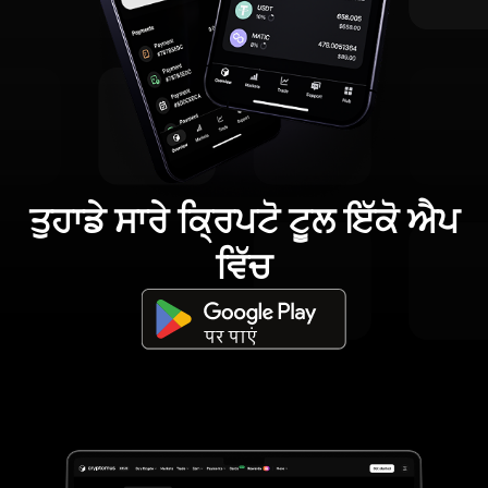
ਤੁਹਾਡੇ ਸਾਰੇ ਕ੍ਰਿਪਟੋ ਟੂਲ ਇੱਕੋ ਐਪ
ਵਿੱਚ