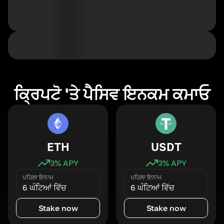
ਕ੍ਰਿਪਟੋ 'ਤੇ ਪੈਸਿਵ ਇਨਕਮ ਕਮਾਓ
ETH
USDT
3
% APY
3
% APY
ਪਹਿਲਾ ਇਨਾਮ
ਪਹਿਲਾ ਇਨਾਮ
6 ਘੰਟਿਆਂ ਵਿੱਚ
6 ਘੰਟਿਆਂ ਵਿੱਚ
Stake now
Stake now