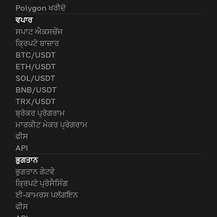
Polygon ਖਰੀਦੋ
ਵਪਾਰ
ਸਪਾਟ ਐਕਸਚੇਂਜ
ਕ੍ਰਿਪਟੋ ਬਾਜ਼ਾਰ
BTC/USDT
ETH/USDT
SOL/USDT
BNB/USDT
TRX/USDT
ਬ੍ਰੋਕਰ ਪ੍ਰੋਗਰਾਮ
ਮਾਰਕੀਟ ਮੇਕਰ ਪ੍ਰੋਗਰਾਮ
ਫੀਸ
API
ਭੁਗਤਾਨ
ਭੁਗਤਾਨ ਗੇਟਵੇ
ਕ੍ਰਿਪਟੋ ਪ੍ਰੋਸੈਸਿੰਗ
ਈ-ਕਾਮਰਸ ਪਲੱਗਇਨ
ਫੀਸ