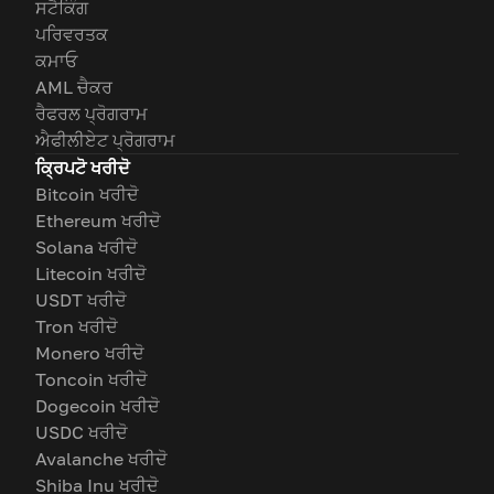
ਸਟੈਕਿੰਗ
ਪਰਿਵਰਤਕ
ਕਮਾਓ
AML ਚੈਕਰ
ਰੈਫਰਲ ਪ੍ਰੋਗਰਾਮ
ਐਫੀਲੀਏਟ ਪ੍ਰੋਗਰਾਮ
ਕ੍ਰਿਪਟੋ ਖਰੀਦੋ
Bitcoin ਖਰੀਦੋ
Ethereum ਖਰੀਦੋ
Solana ਖਰੀਦੋ
Litecoin ਖਰੀਦੋ
USDT ਖਰੀਦੋ
Tron ਖਰੀਦੋ
Monero ਖਰੀਦੋ
Toncoin ਖਰੀਦੋ
Dogecoin ਖਰੀਦੋ
USDC ਖਰੀਦੋ
Avalanche ਖਰੀਦੋ
Shiba Inu ਖਰੀਦੋ