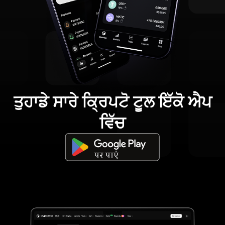
ਤੁਹਾਡੇ ਸਾਰੇ ਕ੍ਰਿਪਟੋ ਟੂਲ ਇੱਕੋ ਐਪ
ਵਿੱਚ