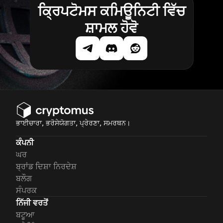
ਕ੍ਰਿਪਟੋਮਸ ਕਮਿਊਨਿਟੀ ਵਿੱਚ
ਸ਼ਾਮਲ ਹੋਵੋ
ਭਾਈਚਾਰਾ, ਭਰੋਸੇਯੋਗਤਾ, ਪ੍ਰੇਰਣਾ, ਸਮਰਥਨ।
ਕੰਪਨੀ
ਘਰ
ਬ੍ਰਾਂਡ ਦਿਸ਼ਾ ਨਿਰਦੇਸ਼
ਬਲੌਗ
ਸੰਪਰਕ
ਨਿੱਜੀ ਵਰਤੋਂ
ਬਟੂਆ