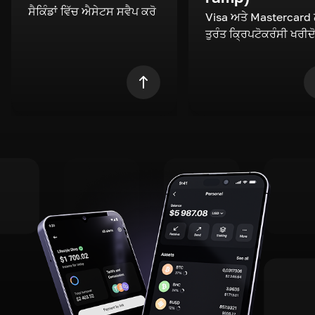
ਸੈਕਿੰਡਾਂ ਵਿੱਚ ਐਸੇਟਸ ਸਵੈਪ ਕਰੋ
Visa ਅਤੇ Mastercard
ਤੁਰੰਤ ਕ੍ਰਿਪਟੋਕਰੰਸੀ ਖਰੀਦ