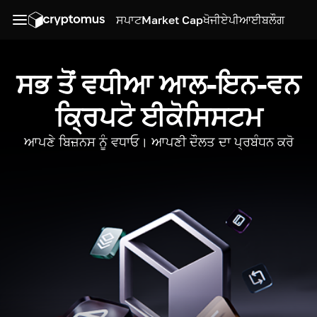
ਸਪਾਟ
Market Cap
ਖੋਜੀ
ਏਪੀਆਈ
ਬਲੌਗ
ਸਭ ਤੋਂ ਵਧੀਆ ਆਲ-ਇਨ-ਵਨ
ਕ੍ਰਿਪਟੋ ਈਕੋਸਿਸਟਮ
ਆਪਣੇ ਬਿਜ਼ਨਸ ਨੂੰ ਵਧਾਓ। ਆਪਣੀ ਦੌਲਤ ਦਾ ਪ੍ਰਬੰਧਨ ਕਰੋ