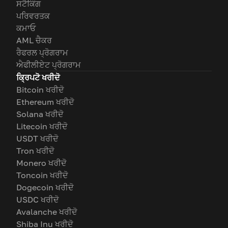
ਸਟੈਕਿੰਗ
ਪਰਿਵਰਤਕ
ਕਮਾਓ
AML ਚੈਕਰ
ਰੈਫਰਲ ਪ੍ਰੋਗਰਾਮ
ਐਫੀਲੀਏਟ ਪ੍ਰੋਗਰਾਮ
ਕ੍ਰਿਪਟੋ ਖਰੀਦੋ
Bitcoin ਖਰੀਦੋ
Ethereum ਖਰੀਦੋ
Solana ਖਰੀਦੋ
Litecoin ਖਰੀਦੋ
USDT ਖਰੀਦੋ
Tron ਖਰੀਦੋ
Monero ਖਰੀਦੋ
Toncoin ਖਰੀਦੋ
Dogecoin ਖਰੀਦੋ
USDC ਖਰੀਦੋ
Avalanche ਖਰੀਦੋ
Shiba Inu ਖਰੀਦੋ