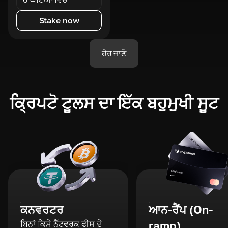
Stake now
ਹੋਰ ਜਾਣੋ
ਕ੍ਰਿਪਟੋ ਟੂਲਸ ਦਾ ਇੱਕ ਬਹੁਮੁਖੀ ਸੂਟ
ਕਨਵਰਟਰ
ਆਨ-ਰੈਂਪ (On-
ਬਿਨਾਂ ਕਿਸੇ ਨੈੱਟਵਰਕ ਫੀਸ ਦੇ
ramp)