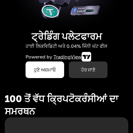
ਟ੍ਰੇਡਿੰਗ ਪਲੇਟਫਾਰਮ
ਹਾਈ ਲਿਕਵਿਡਿਟੀ ਅਤੇ 0.04% ਜਿੰਨੀ ਘੱਟ ਫੀਸ
Powered by
TradingView
ਹੁਣੇ ਅਜ਼ਮਾਓ
ਹੋਰ ਜਾਣੋ
100 ਤੋਂ ਵੱਧ ਕ੍ਰਿਪਟੋਕਰੰਸੀਆਂ ਦਾ
ਸਮਰਥਨ