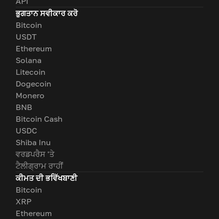
API
ਭੁਗਤਾਨ ਸਵੀਕਾਰ ਕਰੋ
Bitcoin
USDT
Ethereum
Solana
Litecoin
Dogecoin
Monero
BNB
Bitcoin Cash
USDC
Shiba Inu
ਵਰਡਪਰੈਸ 'ਤੇ
ਟੈਲੀਗ੍ਰਾਮ ਰਾਹੀਂ
ਕੀਮਤ ਦੀ ਭਵਿੱਖਬਾਣੀ
Bitcoin
XRP
Ethereum