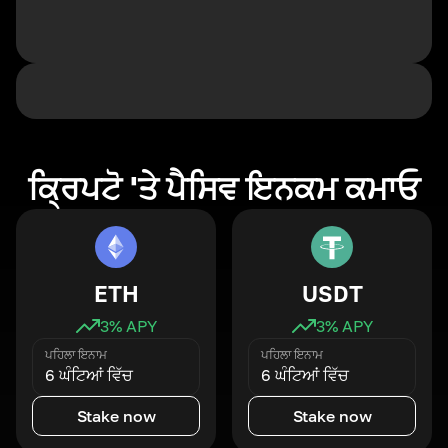
ਕ੍ਰਿਪਟੋ 'ਤੇ ਪੈਸਿਵ ਇਨਕਮ ਕਮਾਓ
ETH
USDT
3
% APY
3
% APY
ਪਹਿਲਾ ਇਨਾਮ
ਪਹਿਲਾ ਇਨਾਮ
6 ਘੰਟਿਆਂ ਵਿੱਚ
6 ਘੰਟਿਆਂ ਵਿੱਚ
Stake now
Stake now