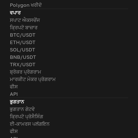
Polygon ਖਰੀਦੋ
ਵਪਾਰ
ਸਪਾਟ ਐਕਸਚੇਂਜ
ਕ੍ਰਿਪਟੋ ਬਾਜ਼ਾਰ
BTC/USDT
ETH/USDT
SOL/USDT
BNB/USDT
TRX/USDT
ਬ੍ਰੋਕਰ ਪ੍ਰੋਗਰਾਮ
ਮਾਰਕੀਟ ਮੇਕਰ ਪ੍ਰੋਗਰਾਮ
ਫੀਸ
API
ਭੁਗਤਾਨ
ਭੁਗਤਾਨ ਗੇਟਵੇ
ਕ੍ਰਿਪਟੋ ਪ੍ਰੋਸੈਸਿੰਗ
ਈ-ਕਾਮਰਸ ਪਲੱਗਇਨ
ਫੀਸ