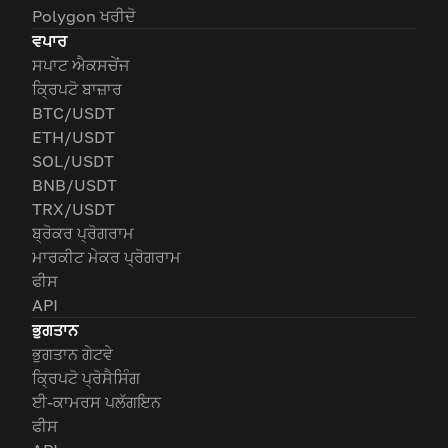
Polygon ਖਰੀਦੋ
ਵਪਾਰ
ਸਪਾਟ ਐਕਸਚੇਂਜ
ਕ੍ਰਿਪਟੋ ਬਾਜ਼ਾਰ
BTC/USDT
ETH/USDT
SOL/USDT
BNB/USDT
TRX/USDT
ਬ੍ਰੋਕਰ ਪ੍ਰੋਗਰਾਮ
ਮਾਰਕੀਟ ਮੇਕਰ ਪ੍ਰੋਗਰਾਮ
ਫੀਸ
API
ਭੁਗਤਾਨ
ਭੁਗਤਾਨ ਗੇਟਵੇ
ਕ੍ਰਿਪਟੋ ਪ੍ਰੋਸੈਸਿੰਗ
ਈ-ਕਾਮਰਸ ਪਲੱਗਇਨ
ਫੀਸ