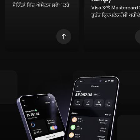
ਸੈਕਿੰਡਾਂ ਵਿੱਚ ਐਸੇਟਸ ਸਵੈਪ ਕਰੋ
Visa ਅਤੇ Mastercard
ਤੁਰੰਤ ਕ੍ਰਿਪਟੋਕਰੰਸੀ ਖਰੀਦ