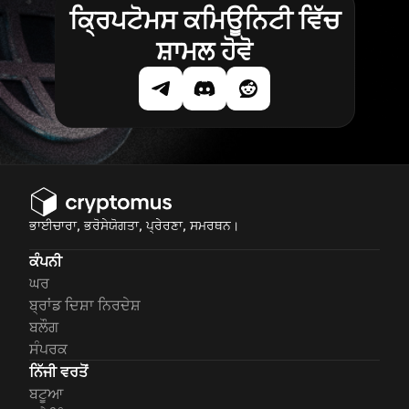
ਕ੍ਰਿਪਟੋਮਸ ਕਮਿਊਨਿਟੀ ਵਿੱਚ
ਸ਼ਾਮਲ ਹੋਵੋ
ਭਾਈਚਾਰਾ, ਭਰੋਸੇਯੋਗਤਾ, ਪ੍ਰੇਰਣਾ, ਸਮਰਥਨ।
ਕੰਪਨੀ
ਘਰ
ਬ੍ਰਾਂਡ ਦਿਸ਼ਾ ਨਿਰਦੇਸ਼
ਬਲੌਗ
ਸੰਪਰਕ
ਨਿੱਜੀ ਵਰਤੋਂ
ਬਟੂਆ