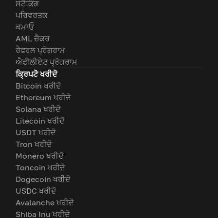
ਸਟੈਕਿੰਗ
ਪਰਿਵਰਤਕ
ਕਮਾਓ
AML ਚੈਕਰ
ਰੈਫਰਲ ਪ੍ਰੋਗਰਾਮ
ਐਫੀਲੀਏਟ ਪ੍ਰੋਗਰਾਮ
ਕ੍ਰਿਪਟੋ ਖਰੀਦੋ
Bitcoin ਖਰੀਦੋ
Ethereum ਖਰੀਦੋ
Solana ਖਰੀਦੋ
Litecoin ਖਰੀਦੋ
USDT ਖਰੀਦੋ
Tron ਖਰੀਦੋ
Monero ਖਰੀਦੋ
Toncoin ਖਰੀਦੋ
Dogecoin ਖਰੀਦੋ
USDC ਖਰੀਦੋ
Avalanche ਖਰੀਦੋ
Shiba Inu ਖਰੀਦੋ