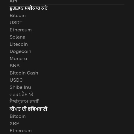
API
ਭੁਗਤਾਨ ਸਵੀਕਾਰ ਕਰੋ
Bitcoin
USDT
Ethereum
Solana
Litecoin
Dogecoin
Monero
BNB
Bitcoin Cash
USDC
Shiba Inu
ਵਰਡਪਰੈਸ 'ਤੇ
ਟੈਲੀਗ੍ਰਾਮ ਰਾਹੀਂ
ਕੀਮਤ ਦੀ ਭਵਿੱਖਬਾਣੀ
Bitcoin
XRP
Ethereum