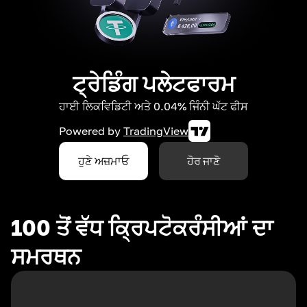
ਟ੍ਰੇਡਿੰਗ ਪਲੇਟਫਾਰਮ
ਹਾਈ ਲਿਕਵਿਡਿਟੀ ਅਤੇ 0.04% ਜਿੰਨੀ ਘੱਟ ਫੀਸ
Powered by
TradingView
ਹੁਣੇ ਅਜ਼ਮਾਓ
ਹੋਰ ਜਾਣੋ
100 ਤੋਂ ਵੱਧ ਕ੍ਰਿਪਟੋਕਰੰਸੀਆਂ ਦਾ
ਸਮਰਥਨ