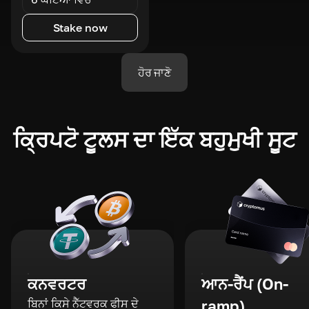
Stake now
ਹੋਰ ਜਾਣੋ
ਕ੍ਰਿਪਟੋ ਟੂਲਸ ਦਾ ਇੱਕ ਬਹੁਮੁਖੀ ਸੂਟ
ਕਨਵਰਟਰ
ਆਨ-ਰੈਂਪ (On-
ਬਿਨਾਂ ਕਿਸੇ ਨੈੱਟਵਰਕ ਫੀਸ ਦੇ
ramp)