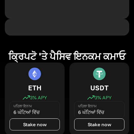
ਕ੍ਰਿਪਟੋ 'ਤੇ ਪੈਸਿਵ ਇਨਕਮ ਕਮਾਓ
ETH
USDT
3
% APY
3
% APY
ਪਹਿਲਾ ਇਨਾਮ
ਪਹਿਲਾ ਇਨਾਮ
6 ਘੰਟਿਆਂ ਵਿੱਚ
6 ਘੰਟਿਆਂ ਵਿੱਚ
Stake now
Stake now