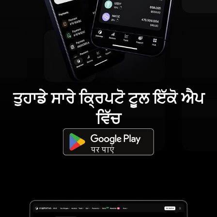
ਤੁਹਾਡੇ ਸਾਰੇ ਕ੍ਰਿਪਟੋ ਟੂਲ ਇੱਕੋ ਐਪ
ਵਿੱਚ