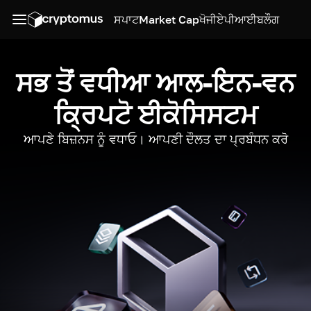
ਸਪਾਟ
Market Cap
ਖੋਜੀ
ਏਪੀਆਈ
ਬਲੌਗ
ਸਭ ਤੋਂ ਵਧੀਆ ਆਲ-ਇਨ-ਵਨ
ਕ੍ਰਿਪਟੋ ਈਕੋਸਿਸਟਮ
ਆਪਣੇ ਬਿਜ਼ਨਸ ਨੂੰ ਵਧਾਓ। ਆਪਣੀ ਦੌਲਤ ਦਾ ਪ੍ਰਬੰਧਨ ਕਰੋ