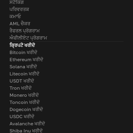
ਸਟੈਕਿੰਗ
ਪਰਿਵਰਤਕ
ਕਮਾਓ
AML ਚੈਕਰ
ਰੈਫਰਲ ਪ੍ਰੋਗਰਾਮ
ਐਫੀਲੀਏਟ ਪ੍ਰੋਗਰਾਮ
ਕ੍ਰਿਪਟੋ ਖਰੀਦੋ
Bitcoin ਖਰੀਦੋ
Ethereum ਖਰੀਦੋ
Solana ਖਰੀਦੋ
Litecoin ਖਰੀਦੋ
USDT ਖਰੀਦੋ
Tron ਖਰੀਦੋ
Monero ਖਰੀਦੋ
Toncoin ਖਰੀਦੋ
Dogecoin ਖਰੀਦੋ
USDC ਖਰੀਦੋ
Avalanche ਖਰੀਦੋ
Shiba Inu ਖਰੀਦੋ