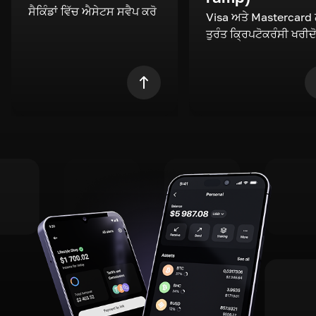
ਸੈਕਿੰਡਾਂ ਵਿੱਚ ਐਸੇਟਸ ਸਵੈਪ ਕਰੋ
Visa ਅਤੇ Mastercard
ਤੁਰੰਤ ਕ੍ਰਿਪਟੋਕਰੰਸੀ ਖਰੀਦ