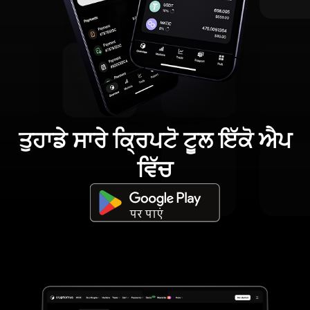
ਤੁਹਾਡੇ ਸਾਰੇ ਕ੍ਰਿਪਟੋ ਟੂਲ ਇੱਕੋ ਐਪ
ਵਿੱਚ