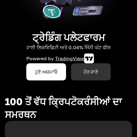
ਟ੍ਰੇਡਿੰਗ ਪਲੇਟਫਾਰਮ
ਹਾਈ ਲਿਕਵਿਡਿਟੀ ਅਤੇ 0.04% ਜਿੰਨੀ ਘੱਟ ਫੀਸ
Powered by
TradingView
ਹੁਣੇ ਅਜ਼ਮਾਓ
ਹੋਰ ਜਾਣੋ
100 ਤੋਂ ਵੱਧ ਕ੍ਰਿਪਟੋਕਰੰਸੀਆਂ ਦਾ
ਸਮਰਥਨ