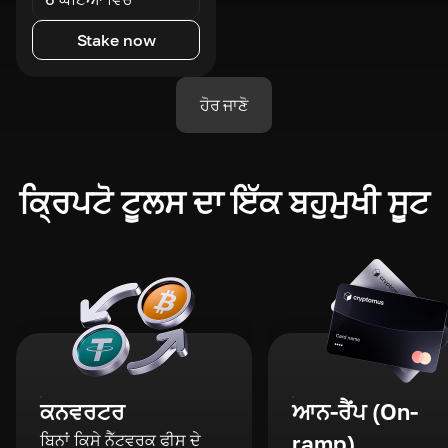
Stake now
ਹੋਰ ਜਾਣੋ
ਕ੍ਰਿਪਟੋ ਟੂਲਸ ਦਾ ਇੱਕ ਬਹੁਮੁਖੀ ਸੂਟ
ਕਨਵਰਟਰ
ਆਨ-ਰੈਂਪ (On-
ਬਿਨਾਂ ਕਿਸੇ ਨੈੱਟਵਰਕ ਫੀਸ ਦੇ
ramp)