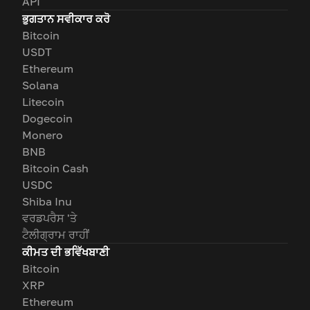
API
ਭੁਗਤਾਨ ਸਵੀਕਾਰ ਕਰੋ
Bitcoin
USDT
Ethereum
Solana
Litecoin
Dogecoin
Monero
BNB
Bitcoin Cash
USDC
Shiba Inu
ਵਰਡਪਰੈਸ 'ਤੇ
ਟੈਲੀਗ੍ਰਾਮ ਰਾਹੀਂ
ਕੀਮਤ ਦੀ ਭਵਿੱਖਬਾਣੀ
Bitcoin
XRP
Ethereum