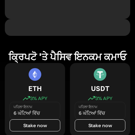
ਕ੍ਰਿਪਟੋ 'ਤੇ ਪੈਸਿਵ ਇਨਕਮ ਕਮਾਓ
ETH
USDT
3
% APY
3
% APY
ਪਹਿਲਾ ਇਨਾਮ
ਪਹਿਲਾ ਇਨਾਮ
6 ਘੰਟਿਆਂ ਵਿੱਚ
6 ਘੰਟਿਆਂ ਵਿੱਚ
Stake now
Stake now