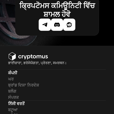
ਕ੍ਰਿਪਟੋਮਸ ਕਮਿਊਨਿਟੀ ਵਿੱਚ
ਸ਼ਾਮਲ ਹੋਵੋ
ਭਾਈਚਾਰਾ, ਭਰੋਸੇਯੋਗਤਾ, ਪ੍ਰੇਰਣਾ, ਸਮਰਥਨ।
ਕੰਪਨੀ
ਘਰ
ਬ੍ਰਾਂਡ ਦਿਸ਼ਾ ਨਿਰਦੇਸ਼
ਬਲੌਗ
ਸੰਪਰਕ
ਨਿੱਜੀ ਵਰਤੋਂ
ਬਟੂਆ