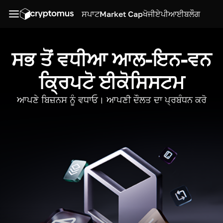
ਸਪਾਟ
Market Cap
ਖੋਜੀ
ਏਪੀਆਈ
ਬਲੌਗ
ਸਭ ਤੋਂ ਵਧੀਆ ਆਲ-ਇਨ-ਵਨ
ਕ੍ਰਿਪਟੋ ਈਕੋਸਿਸਟਮ
ਆਪਣੇ ਬਿਜ਼ਨਸ ਨੂੰ ਵਧਾਓ। ਆਪਣੀ ਦੌਲਤ ਦਾ ਪ੍ਰਬੰਧਨ ਕਰੋ