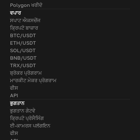
Polygon ਖਰੀਦੋ
ਵਪਾਰ
ਸਪਾਟ ਐਕਸਚੇਂਜ
ਕ੍ਰਿਪਟੋ ਬਾਜ਼ਾਰ
BTC/USDT
ETH/USDT
SOL/USDT
BNB/USDT
TRX/USDT
ਬ੍ਰੋਕਰ ਪ੍ਰੋਗਰਾਮ
ਮਾਰਕੀਟ ਮੇਕਰ ਪ੍ਰੋਗਰਾਮ
ਫੀਸ
API
ਭੁਗਤਾਨ
ਭੁਗਤਾਨ ਗੇਟਵੇ
ਕ੍ਰਿਪਟੋ ਪ੍ਰੋਸੈਸਿੰਗ
ਈ-ਕਾਮਰਸ ਪਲੱਗਇਨ
ਫੀਸ