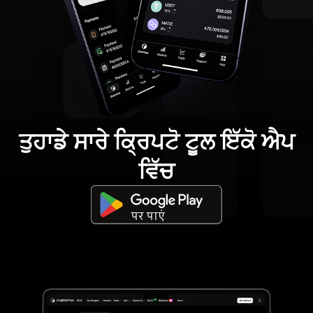
ਤੁਹਾਡੇ ਸਾਰੇ ਕ੍ਰਿਪਟੋ ਟੂਲ ਇੱਕੋ ਐਪ
ਵਿੱਚ