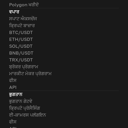
Polygon ਖਰੀਦੋ
ਵਪਾਰ
ਸਪਾਟ ਐਕਸਚੇਂਜ
ਕ੍ਰਿਪਟੋ ਬਾਜ਼ਾਰ
BTC/USDT
ETH/USDT
SOL/USDT
BNB/USDT
TRX/USDT
ਬ੍ਰੋਕਰ ਪ੍ਰੋਗਰਾਮ
ਮਾਰਕੀਟ ਮੇਕਰ ਪ੍ਰੋਗਰਾਮ
ਫੀਸ
API
ਭੁਗਤਾਨ
ਭੁਗਤਾਨ ਗੇਟਵੇ
ਕ੍ਰਿਪਟੋ ਪ੍ਰੋਸੈਸਿੰਗ
ਈ-ਕਾਮਰਸ ਪਲੱਗਇਨ
ਫੀਸ