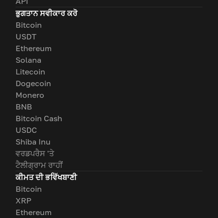
API
ਭੁਗਤਾਨ ਸਵੀਕਾਰ ਕਰੋ
Bitcoin
USDT
Ethereum
Solana
Litecoin
Dogecoin
Monero
BNB
Bitcoin Cash
USDC
Shiba Inu
ਵਰਡਪਰੈਸ 'ਤੇ
ਟੈਲੀਗ੍ਰਾਮ ਰਾਹੀਂ
ਕੀਮਤ ਦੀ ਭਵਿੱਖਬਾਣੀ
Bitcoin
XRP
Ethereum