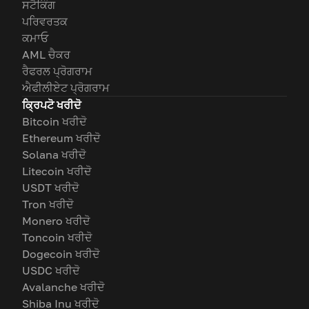
ਸਟੈਕਿੰਗ
ਪਰਿਵਰਤਕ
ਕਮਾਓ
AML ਚੈਕਰ
ਰੈਫਰਲ ਪ੍ਰੋਗਰਾਮ
ਐਫੀਲੀਏਟ ਪ੍ਰੋਗਰਾਮ
ਕ੍ਰਿਪਟੋ ਖਰੀਦੋ
Bitcoin ਖਰੀਦੋ
Ethereum ਖਰੀਦੋ
Solana ਖਰੀਦੋ
Litecoin ਖਰੀਦੋ
USDT ਖਰੀਦੋ
Tron ਖਰੀਦੋ
Monero ਖਰੀਦੋ
Toncoin ਖਰੀਦੋ
Dogecoin ਖਰੀਦੋ
USDC ਖਰੀਦੋ
Avalanche ਖਰੀਦੋ
Shiba Inu ਖਰੀਦੋ