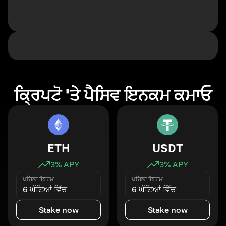
ਕ੍ਰਿਪਟੋ 'ਤੇ ਪੈਸਿਵ ਇਨਕਮ ਕਮਾਓ
ETH
USDT
3
% APY
3
% APY
ਪਹਿਲਾ ਇਨਾਮ
ਪਹਿਲਾ ਇਨਾਮ
6 ਘੰਟਿਆਂ ਵਿੱਚ
6 ਘੰਟਿਆਂ ਵਿੱਚ
Stake now
Stake now