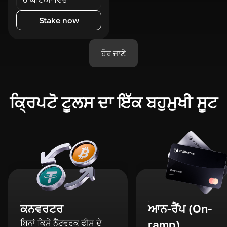
Stake now
ਹੋਰ ਜਾਣੋ
ਕ੍ਰਿਪਟੋ ਟੂਲਸ ਦਾ ਇੱਕ ਬਹੁਮੁਖੀ ਸੂਟ
ਕਨਵਰਟਰ
ਆਨ-ਰੈਂਪ (On-
ਬਿਨਾਂ ਕਿਸੇ ਨੈੱਟਵਰਕ ਫੀਸ ਦੇ
ramp)