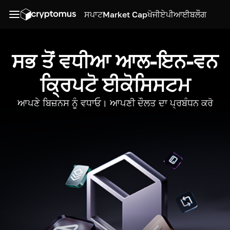
ਸਪਾਟ
Market Cap
ਖੋਜੀ
ਏਪੀਆਈ
ਬਲੌਗ
ਸਭ ਤੋਂ ਵਧੀਆ ਆਲ-ਇਨ-ਵਨ
ਕ੍ਰਿਪਟੋ ਈਕੋਸਿਸਟਮ
ਆਪਣੇ ਬਿਜ਼ਨਸ ਨੂੰ ਵਧਾਓ। ਆਪਣੀ ਦੌਲਤ ਦਾ ਪ੍ਰਬੰਧਨ ਕਰੋ