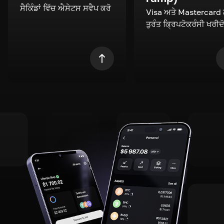
ਸੈਕਿੰਡਾਂ ਵਿੱਚ ਐਸੇਟਸ ਸਵੈਪ ਕਰੋ
Visa ਅਤੇ Mastercard
ਤੁਰੰਤ ਕ੍ਰਿਪਟੋਕਰੰਸੀ ਖਰੀਦ