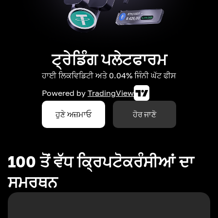
ਟ੍ਰੇਡਿੰਗ ਪਲੇਟਫਾਰਮ
ਹਾਈ ਲਿਕਵਿਡਿਟੀ ਅਤੇ 0.04% ਜਿੰਨੀ ਘੱਟ ਫੀਸ
Powered by
TradingView
ਹੁਣੇ ਅਜ਼ਮਾਓ
ਹੋਰ ਜਾਣੋ
100 ਤੋਂ ਵੱਧ ਕ੍ਰਿਪਟੋਕਰੰਸੀਆਂ ਦਾ
ਸਮਰਥਨ