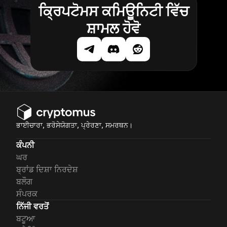
ਕ੍ਰਿਪਟੋਮਸ ਕਮਿਊਨਿਟੀ ਵਿੱਚ
ਸ਼ਾਮਲ ਹੋਵੋ
ਭਾਈਚਾਰਾ, ਭਰੋਸੇਯੋਗਤਾ, ਪ੍ਰੇਰਣਾ, ਸਮਰਥਨ।
ਕੰਪਨੀ
ਘਰ
ਬ੍ਰਾਂਡ ਦਿਸ਼ਾ ਨਿਰਦੇਸ਼
ਬਲੌਗ
ਸੰਪਰਕ
ਨਿੱਜੀ ਵਰਤੋਂ
ਬਟੂਆ