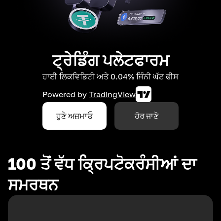
ਟ੍ਰੇਡਿੰਗ ਪਲੇਟਫਾਰਮ
ਹਾਈ ਲਿਕਵਿਡਿਟੀ ਅਤੇ 0.04% ਜਿੰਨੀ ਘੱਟ ਫੀਸ
Powered by
TradingView
ਹੁਣੇ ਅਜ਼ਮਾਓ
ਹੋਰ ਜਾਣੋ
100 ਤੋਂ ਵੱਧ ਕ੍ਰਿਪਟੋਕਰੰਸੀਆਂ ਦਾ
ਸਮਰਥਨ