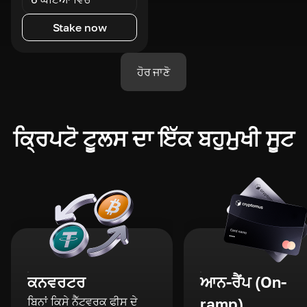
Stake now
ਹੋਰ ਜਾਣੋ
ਕ੍ਰਿਪਟੋ ਟੂਲਸ ਦਾ ਇੱਕ ਬਹੁਮੁਖੀ ਸੂਟ
ਕਨਵਰਟਰ
ਆਨ-ਰੈਂਪ (On-
ਬਿਨਾਂ ਕਿਸੇ ਨੈੱਟਵਰਕ ਫੀਸ ਦੇ
ramp)