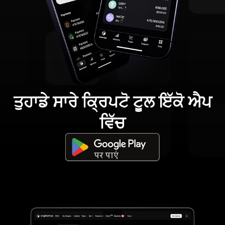
ਤੁਹਾਡੇ ਸਾਰੇ ਕ੍ਰਿਪਟੋ ਟੂਲ ਇੱਕੋ ਐਪ
ਵਿੱਚ