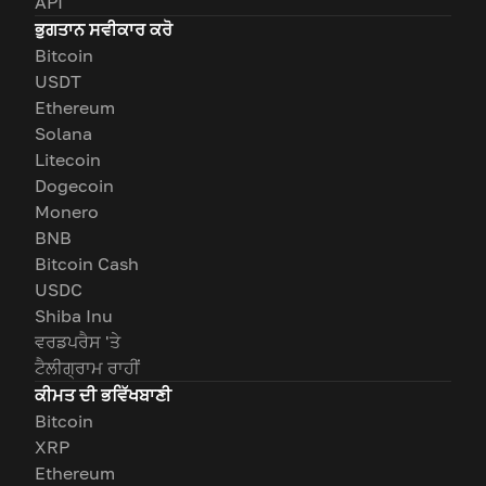
API
ਭੁਗਤਾਨ ਸਵੀਕਾਰ ਕਰੋ
Bitcoin
USDT
Ethereum
Solana
Litecoin
Dogecoin
Monero
BNB
Bitcoin Cash
USDC
Shiba Inu
ਵਰਡਪਰੈਸ 'ਤੇ
ਟੈਲੀਗ੍ਰਾਮ ਰਾਹੀਂ
ਕੀਮਤ ਦੀ ਭਵਿੱਖਬਾਣੀ
Bitcoin
XRP
Ethereum