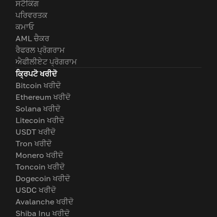
ਸਟੈਕਿੰਗ
ਪਰਿਵਰਤਕ
ਕਮਾਓ
AML ਚੈਕਰ
ਰੈਫਰਲ ਪ੍ਰੋਗਰਾਮ
ਐਫੀਲੀਏਟ ਪ੍ਰੋਗਰਾਮ
ਕ੍ਰਿਪਟੋ ਖਰੀਦੋ
Bitcoin ਖਰੀਦੋ
Ethereum ਖਰੀਦੋ
Solana ਖਰੀਦੋ
Litecoin ਖਰੀਦੋ
USDT ਖਰੀਦੋ
Tron ਖਰੀਦੋ
Monero ਖਰੀਦੋ
Toncoin ਖਰੀਦੋ
Dogecoin ਖਰੀਦੋ
USDC ਖਰੀਦੋ
Avalanche ਖਰੀਦੋ
Shiba Inu ਖਰੀਦੋ