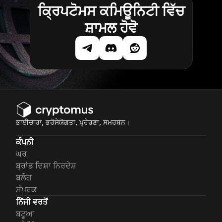
ਕ੍ਰਿਪਟੋਮਸ ਕਮਿਊਨਿਟੀ ਵਿੱਚ
ਸ਼ਾਮਲ ਹੋਵੋ
ਭਾਈਚਾਰਾ, ਭਰੋਸੇਯੋਗਤਾ, ਪ੍ਰੇਰਣਾ, ਸਮਰਥਨ।
ਕੰਪਨੀ
ਘਰ
ਬ੍ਰਾਂਡ ਦਿਸ਼ਾ ਨਿਰਦੇਸ਼
ਬਲੌਗ
ਸੰਪਰਕ
ਨਿੱਜੀ ਵਰਤੋਂ
ਬਟੂਆ