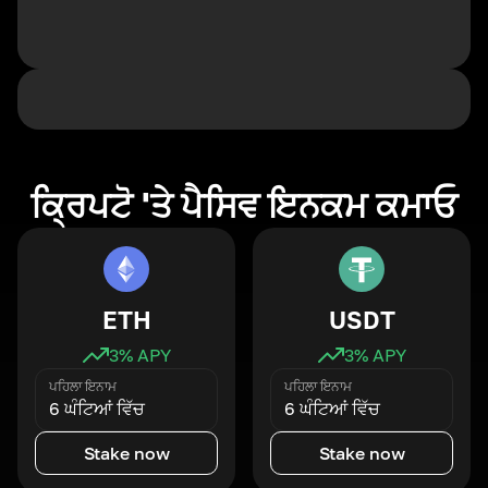
ਕ੍ਰਿਪਟੋ 'ਤੇ ਪੈਸਿਵ ਇਨਕਮ ਕਮਾਓ
ETH
USDT
3
% APY
3
% APY
ਪਹਿਲਾ ਇਨਾਮ
ਪਹਿਲਾ ਇਨਾਮ
6 ਘੰਟਿਆਂ ਵਿੱਚ
6 ਘੰਟਿਆਂ ਵਿੱਚ
Stake now
Stake now