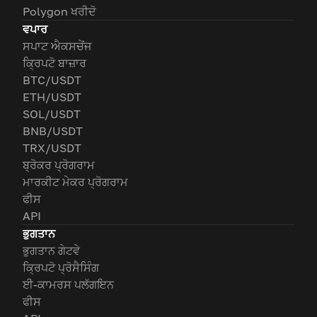
Polygon ਖਰੀਦੋ
ਵਪਾਰ
ਸਪਾਟ ਐਕਸਚੇਂਜ
ਕ੍ਰਿਪਟੋ ਬਾਜ਼ਾਰ
BTC/USDT
ETH/USDT
SOL/USDT
BNB/USDT
TRX/USDT
ਬ੍ਰੋਕਰ ਪ੍ਰੋਗਰਾਮ
ਮਾਰਕੀਟ ਮੇਕਰ ਪ੍ਰੋਗਰਾਮ
ਫੀਸ
API
ਭੁਗਤਾਨ
ਭੁਗਤਾਨ ਗੇਟਵੇ
ਕ੍ਰਿਪਟੋ ਪ੍ਰੋਸੈਸਿੰਗ
ਈ-ਕਾਮਰਸ ਪਲੱਗਇਨ
ਫੀਸ