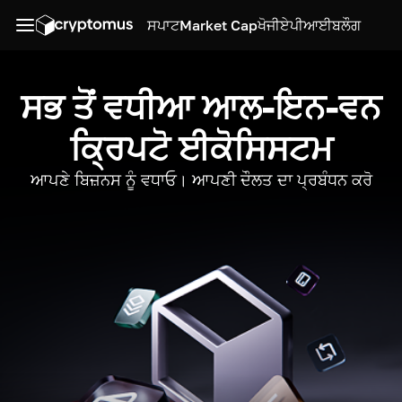
ਸਪਾਟ
Market Cap
ਖੋਜੀ
ਏਪੀਆਈ
ਬਲੌਗ
ਸਭ ਤੋਂ ਵਧੀਆ ਆਲ-ਇਨ-ਵਨ
ਕ੍ਰਿਪਟੋ ਈਕੋਸਿਸਟਮ
ਆਪਣੇ ਬਿਜ਼ਨਸ ਨੂੰ ਵਧਾਓ। ਆਪਣੀ ਦੌਲਤ ਦਾ ਪ੍ਰਬੰਧਨ ਕਰੋ