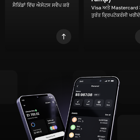
ਸੈਕਿੰਡਾਂ ਵਿੱਚ ਐਸੇਟਸ ਸਵੈਪ ਕਰੋ
Visa ਅਤੇ Mastercard
ਤੁਰੰਤ ਕ੍ਰਿਪਟੋਕਰੰਸੀ ਖਰੀਦ