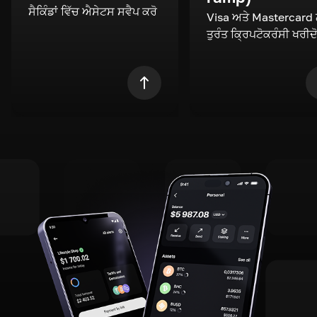
ਸੈਕਿੰਡਾਂ ਵਿੱਚ ਐਸੇਟਸ ਸਵੈਪ ਕਰੋ
Visa ਅਤੇ Mastercard
ਤੁਰੰਤ ਕ੍ਰਿਪਟੋਕਰੰਸੀ ਖਰੀਦ