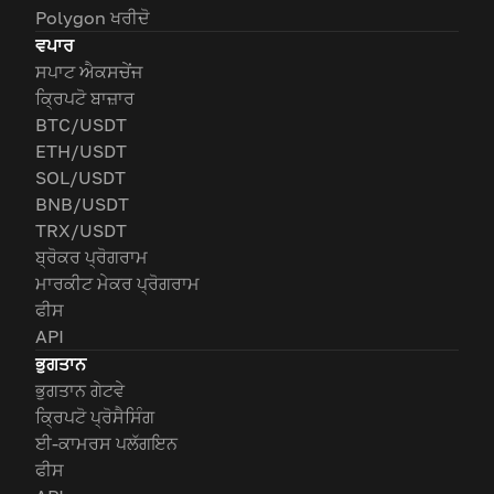
Polygon ਖਰੀਦੋ
ਵਪਾਰ
ਸਪਾਟ ਐਕਸਚੇਂਜ
ਕ੍ਰਿਪਟੋ ਬਾਜ਼ਾਰ
BTC/USDT
ETH/USDT
SOL/USDT
BNB/USDT
TRX/USDT
ਬ੍ਰੋਕਰ ਪ੍ਰੋਗਰਾਮ
ਮਾਰਕੀਟ ਮੇਕਰ ਪ੍ਰੋਗਰਾਮ
ਫੀਸ
API
ਭੁਗਤਾਨ
ਭੁਗਤਾਨ ਗੇਟਵੇ
ਕ੍ਰਿਪਟੋ ਪ੍ਰੋਸੈਸਿੰਗ
ਈ-ਕਾਮਰਸ ਪਲੱਗਇਨ
ਫੀਸ