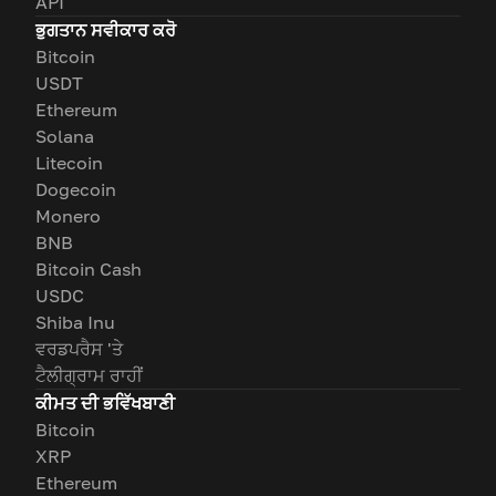
API
ਭੁਗਤਾਨ ਸਵੀਕਾਰ ਕਰੋ
Bitcoin
USDT
Ethereum
Solana
Litecoin
Dogecoin
Monero
BNB
Bitcoin Cash
USDC
Shiba Inu
ਵਰਡਪਰੈਸ 'ਤੇ
ਟੈਲੀਗ੍ਰਾਮ ਰਾਹੀਂ
ਕੀਮਤ ਦੀ ਭਵਿੱਖਬਾਣੀ
Bitcoin
XRP
Ethereum