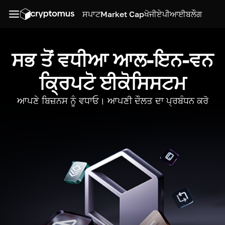
ਸਪਾਟ
Market Cap
ਖੋਜੀ
ਏਪੀਆਈ
ਬਲੌਗ
ਸਭ ਤੋਂ ਵਧੀਆ ਆਲ-ਇਨ-ਵਨ
ਕ੍ਰਿਪਟੋ ਈਕੋਸਿਸਟਮ
ਆਪਣੇ ਬਿਜ਼ਨਸ ਨੂੰ ਵਧਾਓ। ਆਪਣੀ ਦੌਲਤ ਦਾ ਪ੍ਰਬੰਧਨ ਕਰੋ