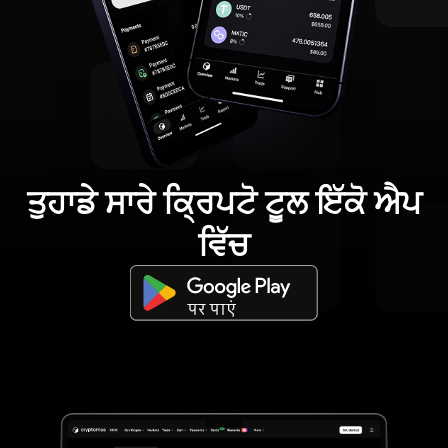
ਤੁਹਾਡੇ ਸਾਰੇ ਕ੍ਰਿਪਟੋ ਟੂਲ ਇੱਕੋ ਐਪ
ਵਿੱਚ