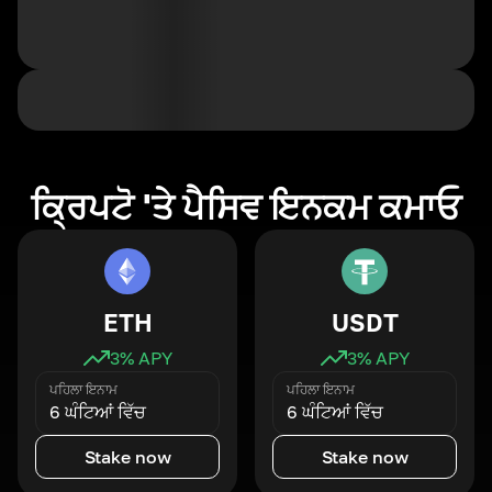
ਕ੍ਰਿਪਟੋ 'ਤੇ ਪੈਸਿਵ ਇਨਕਮ ਕਮਾਓ
ETH
USDT
3
% APY
3
% APY
ਪਹਿਲਾ ਇਨਾਮ
ਪਹਿਲਾ ਇਨਾਮ
6 ਘੰਟਿਆਂ ਵਿੱਚ
6 ਘੰਟਿਆਂ ਵਿੱਚ
Stake now
Stake now