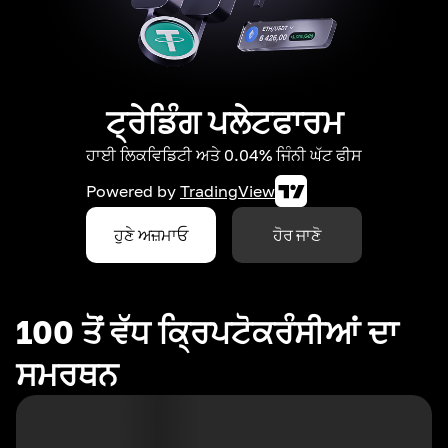
ਟ੍ਰੇਡਿੰਗ ਪਲੇਟਫਾਰਮ
ਹਾਈ ਲਿਕਵਿਡਿਟੀ ਅਤੇ 0.04% ਜਿੰਨੀ ਘੱਟ ਫੀਸ
Powered by
TradingView
ਹੁਣੇ ਅਜ਼ਮਾਓ
ਹੋਰ ਜਾਣੋ
100 ਤੋਂ ਵੱਧ ਕ੍ਰਿਪਟੋਕਰੰਸੀਆਂ ਦਾ
ਸਮਰਥਨ