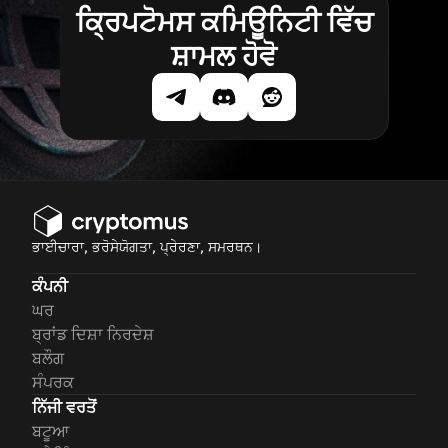
ਕ੍ਰਿਪਟੋਮਸ ਕਮਿਊਨਿਟੀ ਵਿੱਚ
ਸ਼ਾਮਲ ਹੋਵੋ
ਭਾਈਚਾਰਾ, ਭਰੋਸੇਯੋਗਤਾ, ਪ੍ਰੇਰਣਾ, ਸਮਰਥਨ।
ਕੰਪਨੀ
ਘਰ
ਬ੍ਰਾਂਡ ਦਿਸ਼ਾ ਨਿਰਦੇਸ਼
ਬਲੌਗ
ਸੰਪਰਕ
ਨਿੱਜੀ ਵਰਤੋਂ
ਬਟੂਆ