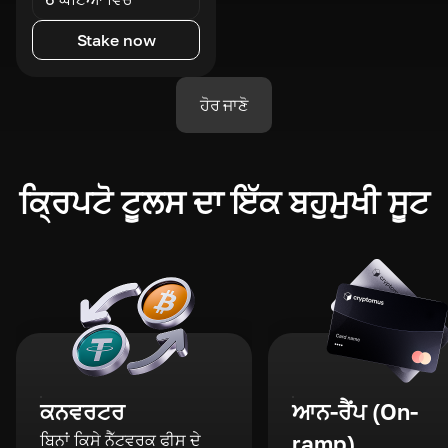
Stake now
ਹੋਰ ਜਾਣੋ
ਕ੍ਰਿਪਟੋ ਟੂਲਸ ਦਾ ਇੱਕ ਬਹੁਮੁਖੀ ਸੂਟ
ਕਨਵਰਟਰ
ਆਨ-ਰੈਂਪ (On-
ਬਿਨਾਂ ਕਿਸੇ ਨੈੱਟਵਰਕ ਫੀਸ ਦੇ
ramp)