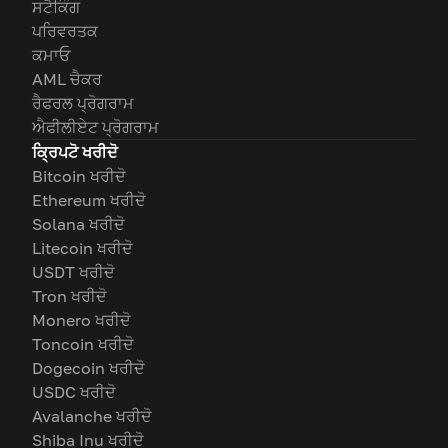
ਸਟੈਕਿੰਗ
ਪਰਿਵਰਤਕ
ਕਮਾਓ
AML ਚੈਕਰ
ਰੈਫਰਲ ਪ੍ਰੋਗਰਾਮ
ਐਫੀਲੀਏਟ ਪ੍ਰੋਗਰਾਮ
ਕ੍ਰਿਪਟੋ ਖਰੀਦੋ
Bitcoin ਖਰੀਦੋ
Ethereum ਖਰੀਦੋ
Solana ਖਰੀਦੋ
Litecoin ਖਰੀਦੋ
USDT ਖਰੀਦੋ
Tron ਖਰੀਦੋ
Monero ਖਰੀਦੋ
Toncoin ਖਰੀਦੋ
Dogecoin ਖਰੀਦੋ
USDC ਖਰੀਦੋ
Avalanche ਖਰੀਦੋ
Shiba Inu ਖਰੀਦੋ