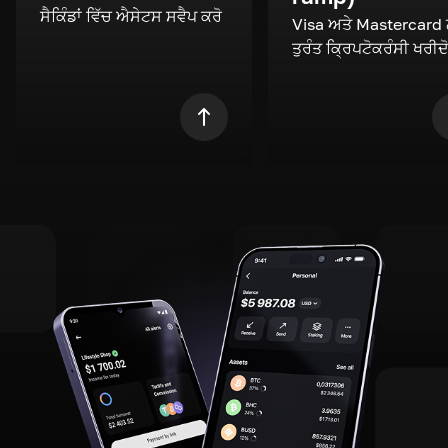
ਸੈਕਿੰਡਾਂ ਵਿੱਚ ਐਸੇਟਸ ਸਵੈਪ ਕਰੋ
Visa ਅਤੇ Mastercard
ਤੁਰੰਤ ਕ੍ਰਿਪਟੋਕਰੰਸੀ ਖਰੀਦ