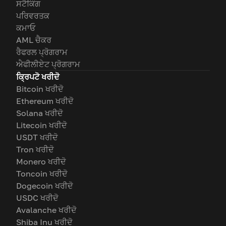
ਸਟੈਕਿੰਗ
ਪਰਿਵਰਤਕ
ਕਮਾਓ
AML ਚੈਕਰ
ਰੈਫਰਲ ਪ੍ਰੋਗਰਾਮ
ਐਫੀਲੀਏਟ ਪ੍ਰੋਗਰਾਮ
ਕ੍ਰਿਪਟੋ ਖਰੀਦੋ
Bitcoin ਖਰੀਦੋ
Ethereum ਖਰੀਦੋ
Solana ਖਰੀਦੋ
Litecoin ਖਰੀਦੋ
USDT ਖਰੀਦੋ
Tron ਖਰੀਦੋ
Monero ਖਰੀਦੋ
Toncoin ਖਰੀਦੋ
Dogecoin ਖਰੀਦੋ
USDC ਖਰੀਦੋ
Avalanche ਖਰੀਦੋ
Shiba Inu ਖਰੀਦੋ