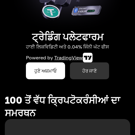
ਟ੍ਰੇਡਿੰਗ ਪਲੇਟਫਾਰਮ
ਹਾਈ ਲਿਕਵਿਡਿਟੀ ਅਤੇ 0.04% ਜਿੰਨੀ ਘੱਟ ਫੀਸ
Powered by
TradingView
ਹੁਣੇ ਅਜ਼ਮਾਓ
ਹੋਰ ਜਾਣੋ
100 ਤੋਂ ਵੱਧ ਕ੍ਰਿਪਟੋਕਰੰਸੀਆਂ ਦਾ
ਸਮਰਥਨ