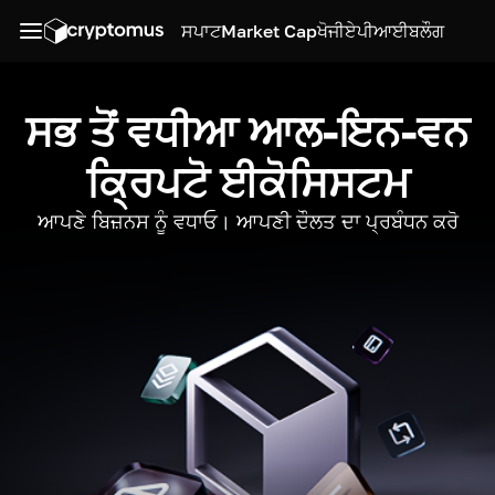
ਸਪਾਟ
Market Cap
ਖੋਜੀ
ਏਪੀਆਈ
ਬਲੌਗ
ਸਭ ਤੋਂ ਵਧੀਆ ਆਲ-ਇਨ-ਵਨ
ਕ੍ਰਿਪਟੋ ਈਕੋਸਿਸਟਮ
ਆਪਣੇ ਬਿਜ਼ਨਸ ਨੂੰ ਵਧਾਓ। ਆਪਣੀ ਦੌਲਤ ਦਾ ਪ੍ਰਬੰਧਨ ਕਰੋ