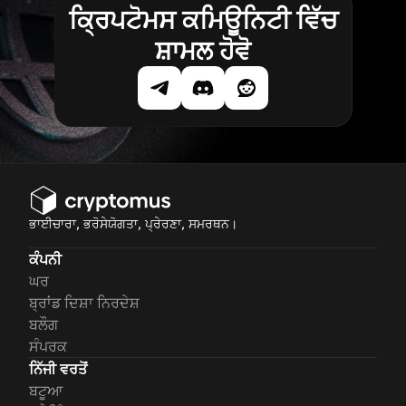
ਕ੍ਰਿਪਟੋਮਸ ਕਮਿਊਨਿਟੀ ਵਿੱਚ
ਸ਼ਾਮਲ ਹੋਵੋ
ਭਾਈਚਾਰਾ, ਭਰੋਸੇਯੋਗਤਾ, ਪ੍ਰੇਰਣਾ, ਸਮਰਥਨ।
ਕੰਪਨੀ
ਘਰ
ਬ੍ਰਾਂਡ ਦਿਸ਼ਾ ਨਿਰਦੇਸ਼
ਬਲੌਗ
ਸੰਪਰਕ
ਨਿੱਜੀ ਵਰਤੋਂ
ਬਟੂਆ