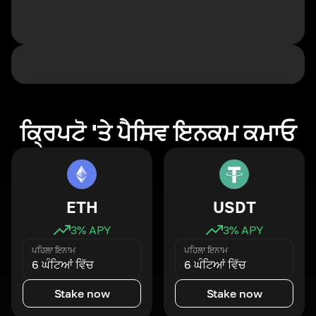
ਕ੍ਰਿਪਟੋ 'ਤੇ ਪੈਸਿਵ ਇਨਕਮ ਕਮਾਓ
ETH
USDT
3
% APY
3
% APY
ਪਹਿਲਾ ਇਨਾਮ
ਪਹਿਲਾ ਇਨਾਮ
6 ਘੰਟਿਆਂ ਵਿੱਚ
6 ਘੰਟਿਆਂ ਵਿੱਚ
Stake now
Stake now