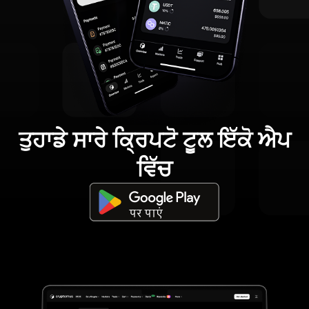
ਤੁਹਾਡੇ ਸਾਰੇ ਕ੍ਰਿਪਟੋ ਟੂਲ ਇੱਕੋ ਐਪ
ਵਿੱਚ