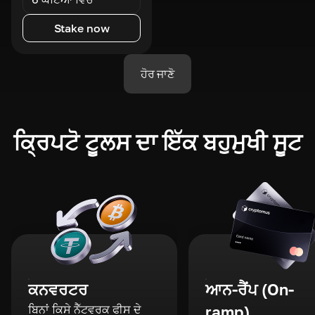
Stake now
ਹੋਰ ਜਾਣੋ
ਕ੍ਰਿਪਟੋ ਟੂਲਸ ਦਾ ਇੱਕ ਬਹੁਮੁਖੀ ਸੂਟ
ਕਨਵਰਟਰ
ਆਨ-ਰੈਂਪ (On-
ਬਿਨਾਂ ਕਿਸੇ ਨੈੱਟਵਰਕ ਫੀਸ ਦੇ
ramp)