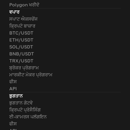
Polygon ਖਰੀਦੋ
ਵਪਾਰ
ਸਪਾਟ ਐਕਸਚੇਂਜ
ਕ੍ਰਿਪਟੋ ਬਾਜ਼ਾਰ
BTC/USDT
ETH/USDT
SOL/USDT
BNB/USDT
TRX/USDT
ਬ੍ਰੋਕਰ ਪ੍ਰੋਗਰਾਮ
ਮਾਰਕੀਟ ਮੇਕਰ ਪ੍ਰੋਗਰਾਮ
ਫੀਸ
API
ਭੁਗਤਾਨ
ਭੁਗਤਾਨ ਗੇਟਵੇ
ਕ੍ਰਿਪਟੋ ਪ੍ਰੋਸੈਸਿੰਗ
ਈ-ਕਾਮਰਸ ਪਲੱਗਇਨ
ਫੀਸ