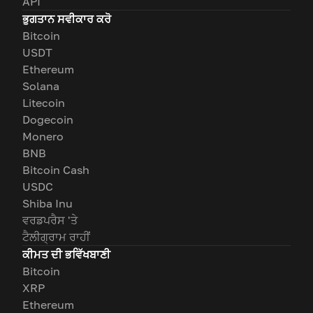
API
ਭੁਗਤਾਨ ਸਵੀਕਾਰ ਕਰੋ
Bitcoin
USDT
Ethereum
Solana
Litecoin
Dogecoin
Monero
BNB
Bitcoin Cash
USDC
Shiba Inu
ਵਰਡਪਰੈਸ 'ਤੇ
ਟੈਲੀਗ੍ਰਾਮ ਰਾਹੀਂ
ਕੀਮਤ ਦੀ ਭਵਿੱਖਬਾਣੀ
Bitcoin
XRP
Ethereum