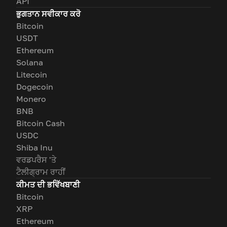
API
ਭੁਗਤਾਨ ਸਵੀਕਾਰ ਕਰੋ
Bitcoin
USDT
Ethereum
Solana
Litecoin
Dogecoin
Monero
BNB
Bitcoin Cash
USDC
Shiba Inu
ਵਰਡਪਰੈਸ 'ਤੇ
ਟੈਲੀਗ੍ਰਾਮ ਰਾਹੀਂ
ਕੀਮਤ ਦੀ ਭਵਿੱਖਬਾਣੀ
Bitcoin
XRP
Ethereum