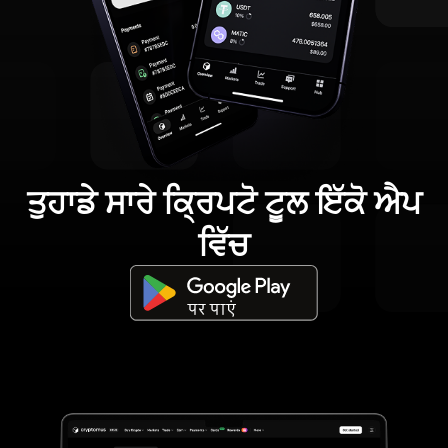
ਤੁਹਾਡੇ ਸਾਰੇ ਕ੍ਰਿਪਟੋ ਟੂਲ ਇੱਕੋ ਐਪ
ਵਿੱਚ