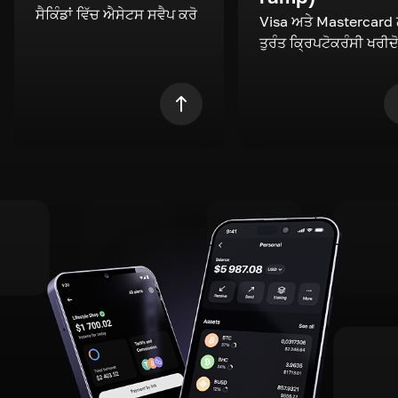
ਸੈਕਿੰਡਾਂ ਵਿੱਚ ਐਸੇਟਸ ਸਵੈਪ ਕਰੋ
Visa ਅਤੇ Mastercard
ਤੁਰੰਤ ਕ੍ਰਿਪਟੋਕਰੰਸੀ ਖਰੀਦ