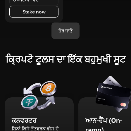
Stake now
ਹੋਰ ਜਾਣੋ
ਕ੍ਰਿਪਟੋ ਟੂਲਸ ਦਾ ਇੱਕ ਬਹੁਮੁਖੀ ਸੂਟ
ਕਨਵਰਟਰ
ਆਨ-ਰੈਂਪ (On-
ਬਿਨਾਂ ਕਿਸੇ ਨੈੱਟਵਰਕ ਫੀਸ ਦੇ
ramp)