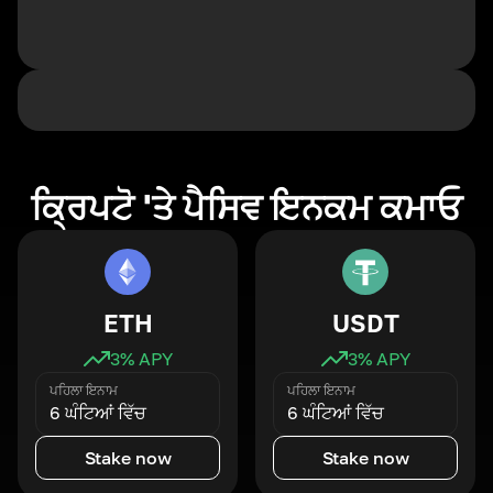
ਕ੍ਰਿਪਟੋ 'ਤੇ ਪੈਸਿਵ ਇਨਕਮ ਕਮਾਓ
ETH
USDT
3
% APY
3
% APY
ਪਹਿਲਾ ਇਨਾਮ
ਪਹਿਲਾ ਇਨਾਮ
6 ਘੰਟਿਆਂ ਵਿੱਚ
6 ਘੰਟਿਆਂ ਵਿੱਚ
Stake now
Stake now