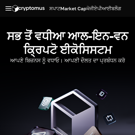
ਸਪਾਟ
Market Cap
ਖੋਜੀ
ਏਪੀਆਈ
ਬਲੌਗ
ਸਭ ਤੋਂ ਵਧੀਆ ਆਲ-ਇਨ-ਵਨ
ਕ੍ਰਿਪਟੋ ਈਕੋਸਿਸਟਮ
ਆਪਣੇ ਬਿਜ਼ਨਸ ਨੂੰ ਵਧਾਓ। ਆਪਣੀ ਦੌਲਤ ਦਾ ਪ੍ਰਬੰਧਨ ਕਰੋ