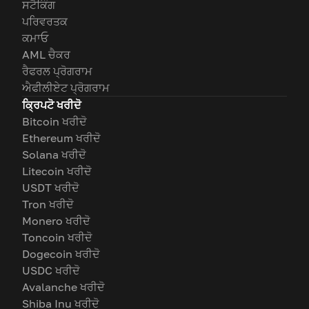
ਸਟੈਕਿੰਗ
ਪਰਿਵਰਤਕ
ਕਮਾਓ
AML ਚੈਕਰ
ਰੈਫਰਲ ਪ੍ਰੋਗਰਾਮ
ਐਫੀਲੀਏਟ ਪ੍ਰੋਗਰਾਮ
ਕ੍ਰਿਪਟੋ ਖਰੀਦੋ
Bitcoin ਖਰੀਦੋ
Ethereum ਖਰੀਦੋ
Solana ਖਰੀਦੋ
Litecoin ਖਰੀਦੋ
USDT ਖਰੀਦੋ
Tron ਖਰੀਦੋ
Monero ਖਰੀਦੋ
Toncoin ਖਰੀਦੋ
Dogecoin ਖਰੀਦੋ
USDC ਖਰੀਦੋ
Avalanche ਖਰੀਦੋ
Shiba Inu ਖਰੀਦੋ