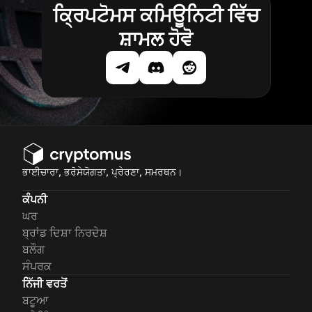
ਕ੍ਰਿਪਟੋਮਸ ਕਮਿਊਨਿਟੀ ਵਿੱਚ
ਸ਼ਾਮਲ ਹੋਵੋ
ਭਾਈਚਾਰਾ, ਭਰੋਸੇਯੋਗਤਾ, ਪ੍ਰੇਰਣਾ, ਸਮਰਥਨ।
ਕੰਪਨੀ
ਘਰ
ਬ੍ਰਾਂਡ ਦਿਸ਼ਾ ਨਿਰਦੇਸ਼
ਬਲੌਗ
ਸੰਪਰਕ
ਨਿੱਜੀ ਵਰਤੋਂ
ਬਟੂਆ