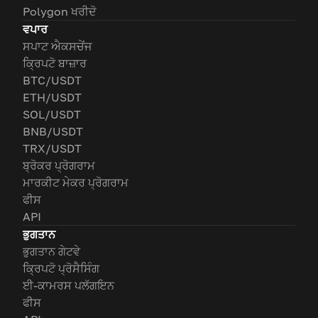
Polygon ਖਰੀਦੋ
ਵਪਾਰ
ਸਪਾਟ ਐਕਸਚੇਂਜ
ਕ੍ਰਿਪਟੋ ਬਾਜ਼ਾਰ
BTC/USDT
ETH/USDT
SOL/USDT
BNB/USDT
TRX/USDT
ਬ੍ਰੋਕਰ ਪ੍ਰੋਗਰਾਮ
ਮਾਰਕੀਟ ਮੇਕਰ ਪ੍ਰੋਗਰਾਮ
ਫੀਸ
API
ਭੁਗਤਾਨ
ਭੁਗਤਾਨ ਗੇਟਵੇ
ਕ੍ਰਿਪਟੋ ਪ੍ਰੋਸੈਸਿੰਗ
ਈ-ਕਾਮਰਸ ਪਲੱਗਇਨ
ਫੀਸ