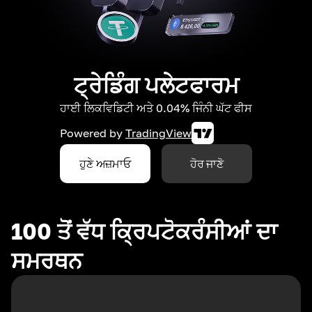
ਟ੍ਰੇਡਿੰਗ ਪਲੇਟਫਾਰਮ
ਹਾਈ ਲਿਕਵਿਡਿਟੀ ਅਤੇ 0.04% ਜਿੰਨੀ ਘੱਟ ਫੀਸ
Powered by
TradingView
ਹੁਣੇ ਅਜ਼ਮਾਓ
ਹੋਰ ਜਾਣੋ
100 ਤੋਂ ਵੱਧ ਕ੍ਰਿਪਟੋਕਰੰਸੀਆਂ ਦਾ
ਸਮਰਥਨ