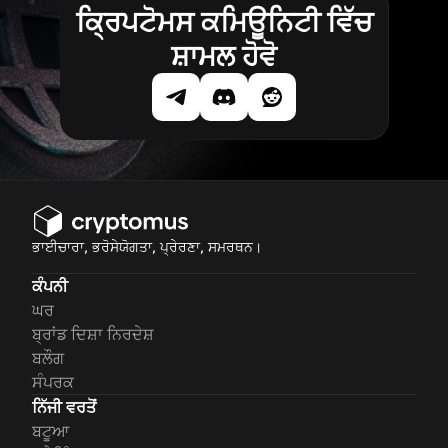
ਕ੍ਰਿਪਟੋਮਸ ਕਮਿਊਨਿਟੀ ਵਿੱਚ
ਸ਼ਾਮਲ ਹੋਵੋ
ਭਾਈਚਾਰਾ, ਭਰੋਸੇਯੋਗਤਾ, ਪ੍ਰੇਰਣਾ, ਸਮਰਥਨ।
ਕੰਪਨੀ
ਘਰ
ਬ੍ਰਾਂਡ ਦਿਸ਼ਾ ਨਿਰਦੇਸ਼
ਬਲੌਗ
ਸੰਪਰਕ
ਨਿੱਜੀ ਵਰਤੋਂ
ਬਟੂਆ