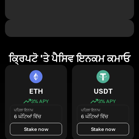
ਕ੍ਰਿਪਟੋ 'ਤੇ ਪੈਸਿਵ ਇਨਕਮ ਕਮਾਓ
ETH
USDT
3
% APY
3
% APY
ਪਹਿਲਾ ਇਨਾਮ
ਪਹਿਲਾ ਇਨਾਮ
6 ਘੰਟਿਆਂ ਵਿੱਚ
6 ਘੰਟਿਆਂ ਵਿੱਚ
Stake now
Stake now