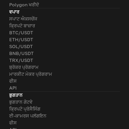
Polygon ਖਰੀਦੋ
ਵਪਾਰ
ਸਪਾਟ ਐਕਸਚੇਂਜ
ਕ੍ਰਿਪਟੋ ਬਾਜ਼ਾਰ
BTC/USDT
ETH/USDT
SOL/USDT
BNB/USDT
TRX/USDT
ਬ੍ਰੋਕਰ ਪ੍ਰੋਗਰਾਮ
ਮਾਰਕੀਟ ਮੇਕਰ ਪ੍ਰੋਗਰਾਮ
ਫੀਸ
API
ਭੁਗਤਾਨ
ਭੁਗਤਾਨ ਗੇਟਵੇ
ਕ੍ਰਿਪਟੋ ਪ੍ਰੋਸੈਸਿੰਗ
ਈ-ਕਾਮਰਸ ਪਲੱਗਇਨ
ਫੀਸ