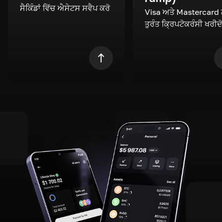
ਸੈਕਿੰਡਾਂ ਵਿੱਚ ਐਸੇਟਸ ਸਵੈਪ ਕਰੋ
Visa ਅਤੇ Mastercard
ਤੁਰੰਤ ਕ੍ਰਿਪਟੋਕਰੰਸੀ ਖਰੀਦ