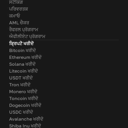
ਸਟੈਕਿੰਗ
ਪਰਿਵਰਤਕ
ਕਮਾਓ
AML ਚੈਕਰ
ਰੈਫਰਲ ਪ੍ਰੋਗਰਾਮ
ਐਫੀਲੀਏਟ ਪ੍ਰੋਗਰਾਮ
ਕ੍ਰਿਪਟੋ ਖਰੀਦੋ
Bitcoin ਖਰੀਦੋ
Ethereum ਖਰੀਦੋ
Solana ਖਰੀਦੋ
Litecoin ਖਰੀਦੋ
USDT ਖਰੀਦੋ
Tron ਖਰੀਦੋ
Monero ਖਰੀਦੋ
Toncoin ਖਰੀਦੋ
Dogecoin ਖਰੀਦੋ
USDC ਖਰੀਦੋ
Avalanche ਖਰੀਦੋ
Shiba Inu ਖਰੀਦੋ