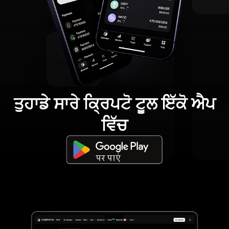
ਤੁਹਾਡੇ ਸਾਰੇ ਕ੍ਰਿਪਟੋ ਟੂਲ ਇੱਕੋ ਐਪ
ਵਿੱਚ