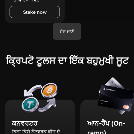
Stake now
ਹੋਰ ਜਾਣੋ
ਕ੍ਰਿਪਟੋ ਟੂਲਸ ਦਾ ਇੱਕ ਬਹੁਮੁਖੀ ਸੂਟ
ਕਨਵਰਟਰ
ਆਨ-ਰੈਂਪ (On-
ਬਿਨਾਂ ਕਿਸੇ ਨੈੱਟਵਰਕ ਫੀਸ ਦੇ
ramp)