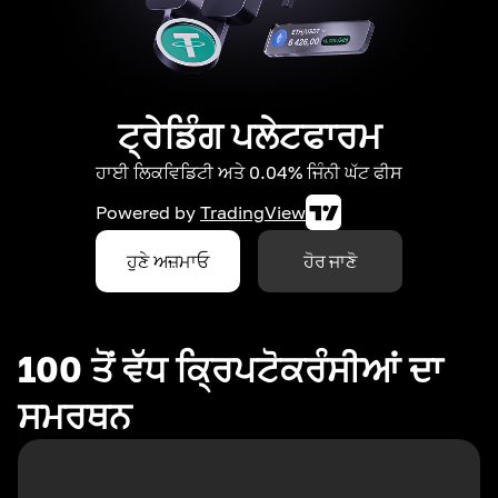
ਟ੍ਰੇਡਿੰਗ ਪਲੇਟਫਾਰਮ
ਹਾਈ ਲਿਕਵਿਡਿਟੀ ਅਤੇ 0.04% ਜਿੰਨੀ ਘੱਟ ਫੀਸ
Powered by
TradingView
ਹੁਣੇ ਅਜ਼ਮਾਓ
ਹੋਰ ਜਾਣੋ
100 ਤੋਂ ਵੱਧ ਕ੍ਰਿਪਟੋਕਰੰਸੀਆਂ ਦਾ
ਸਮਰਥਨ