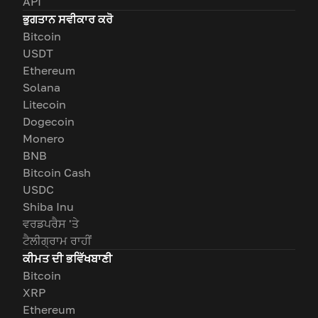
API
ਭੁਗਤਾਨ ਸਵੀਕਾਰ ਕਰੋ
Bitcoin
USDT
Ethereum
Solana
Litecoin
Dogecoin
Monero
BNB
Bitcoin Cash
USDC
Shiba Inu
ਵਰਡਪਰੈਸ 'ਤੇ
ਟੈਲੀਗ੍ਰਾਮ ਰਾਹੀਂ
ਕੀਮਤ ਦੀ ਭਵਿੱਖਬਾਣੀ
Bitcoin
XRP
Ethereum