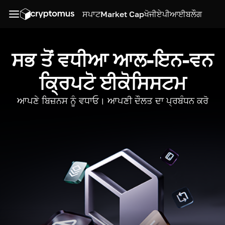
ਸਪਾਟ
Market Cap
ਖੋਜੀ
ਏਪੀਆਈ
ਬਲੌਗ
ਸਭ ਤੋਂ ਵਧੀਆ ਆਲ-ਇਨ-ਵਨ
ਕ੍ਰਿਪਟੋ ਈਕੋਸਿਸਟਮ
ਆਪਣੇ ਬਿਜ਼ਨਸ ਨੂੰ ਵਧਾਓ। ਆਪਣੀ ਦੌਲਤ ਦਾ ਪ੍ਰਬੰਧਨ ਕਰੋ