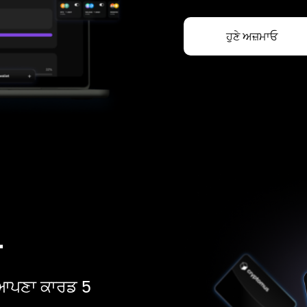
ਹੁਣੇ ਅਜ਼ਮਾਓ
ਡ
ੋ। ਆਪਣਾ ਕਾਰਡ 5