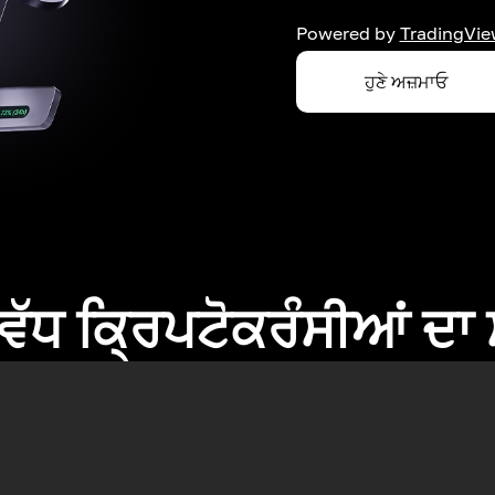
Powered by
TradingVie
ਹੁਣੇ ਅਜ਼ਮਾਓ
ਂ ਵੱਧ ਕ੍ਰਿਪਟੋਕਰੰਸੀਆਂ ਦ