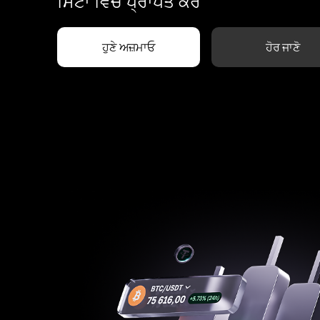
ਮਿੰਟਾਂ ਵਿੱਚ ਪ੍ਰਾਪਤ ਕਰੋ
ਹੁਣੇ ਅਜ਼ਮਾਓ
ਹੋਰ ਜਾਣੋ