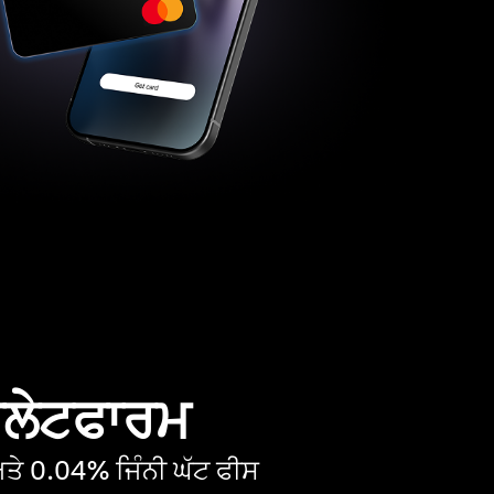
 ਪਲੇਟਫਾਰਮ
ੇ 0.04% ਜਿੰਨੀ ਘੱਟ ਫੀਸ