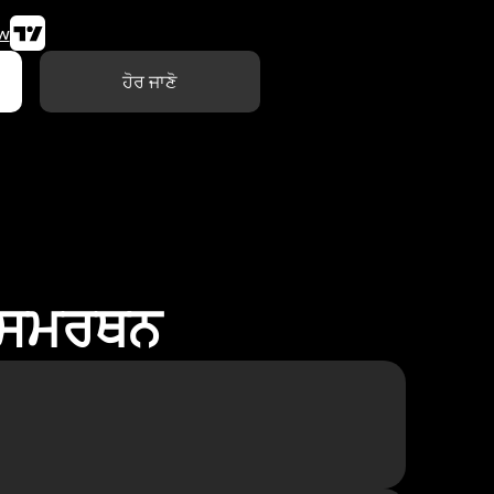
w
ਹੋਰ ਜਾਣੋ
ਾ ਸਮਰਥਨ