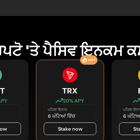
ਿਪਟੋ 'ਤੇ ਪੈਸਿਵ ਇਨਕਮ 
HOT
T
TRX
APY
20
% APY
ਪਹਿਲਾ ਇਨਾਮ
ਪਹਿਲਾ ਇਨ
6 ਘੰਟਿਆਂ ਵਿੱਚ
6 ਘੰਟਿਆਂ
now
Stake now
St