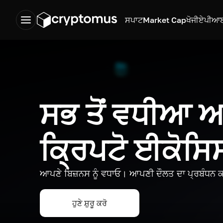
ਸਪਾਟ
Market Cap
ਖੋਜੀ
ਏਪੀਆ
ਸਭ ਤੋਂ ਵਧੀਆ
ਕ੍ਰਿਪਟੋ ਈਕੋਸ
ਆਪਣੇ ਬਿਜ਼ਨਸ ਨੂੰ ਵਧਾਓ। ਆਪਣੀ ਦੌਲਤ ਦਾ ਪ੍ਰਬੰਧਨ ਕ
ਹੁਣੇ ਸ਼ੁਰੂ ਕਰੋ