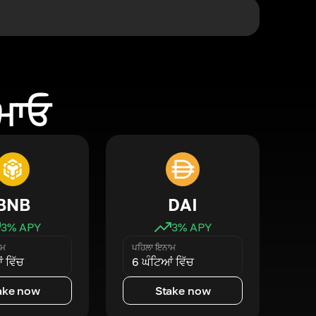
ਕਮਾਓ
BNB
DAI
3
% APY
3
% APY
ਾਮ
ਪਹਿਲਾ ਇਨਾਮ
 ਵਿੱਚ
6 ਘੰਟਿਆਂ ਵਿੱਚ
ake now
Stake now