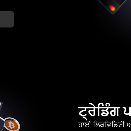
ਟ੍ਰੇਡਿੰਗ
ਹਾਈ ਲਿਕਵਿਡਿਟੀ ਅਤ