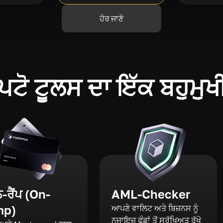
ਹੋਰ ਜਾਣੋ
ਪਟੋ ਟੂਲਸ ਦਾ ਇੱਕ ਬਹੁਮੁਖ
ਰੈਂਪ (On-
AML-Checker
mp)
ਆਪਣੇ ਵਾਲਿਟ ਅਤੇ ਬਿਜ਼ਨਸ ਨੂੰ
ਨਜਾਇਜ਼ ਫੰਡਾਂ ਤੋਂ ਸੁਰੱਖਿਅਤ ਰੱਖੋ