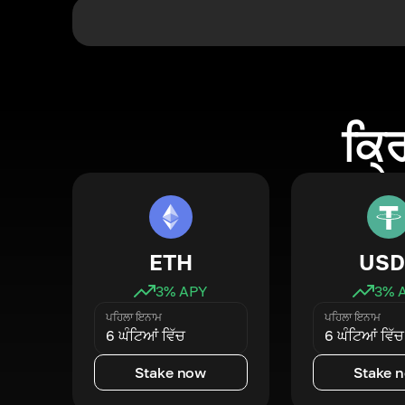
ਕ੍ਰ
ETH
USD
3
% APY
3
% 
ਪਹਿਲਾ ਇਨਾਮ
ਪਹਿਲਾ ਇਨਾਮ
6 ਘੰਟਿਆਂ ਵਿੱਚ
6 ਘੰਟਿਆਂ ਵਿੱਚ
Stake now
Stake 