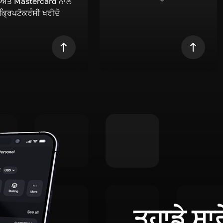
 ਅਤੇ Mastercard ਨਾਲ
 ਕ੍ਰਿਪਟੋਕਰੰਸੀ ਖਰੀਦੋ
ਤੁਹਾਡੇ ਸਾ