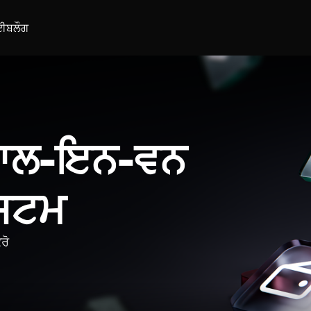
ਈ
ਬਲੌਗ
 ਆਲ-ਇਨ-ਵਨ
ਿਸਟਮ
ਰੋ