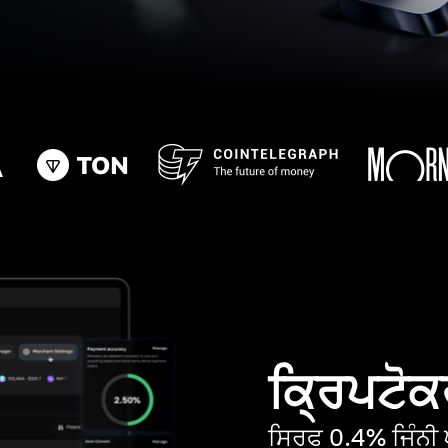
ਕ੍ਰਿਪਟੋਕਰ
ਸਿਰਫ 0.4% ਜਿੰਨੀ ਘ