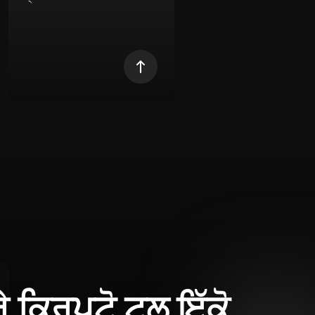
ਰੇ ਕ੍ਰਿਪਟੋ ਟੂਲ ਇੱਕੋ