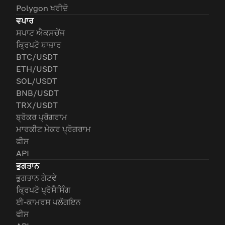
Polygon ਖਰੀਦੋ
ਵਪਾਰ
ਸਪਾਟ ਐਕਸਚੇਂਜ
ਕ੍ਰਿਪਟੋ ਬਾਜ਼ਾਰ
BTC/USDT
ETH/USDT
SOL/USDT
BNB/USDT
TRX/USDT
ਬ੍ਰੋਕਰ ਪ੍ਰੋਗਰਾਮ
ਮਾਰਕੀਟ ਮੇਕਰ ਪ੍ਰੋਗਰਾਮ
ਫੀਸ
API
ਭੁਗਤਾਨ
ਭੁਗਤਾਨ ਗੇਟਵੇ
ਕ੍ਰਿਪਟੋ ਪ੍ਰੋਸੈਸਿੰਗ
ਈ-ਕਾਮਰਸ ਪਲੱਗਇਨ
ਫੀਸ