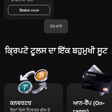
Stake now
ਹੋਰ ਜਾਣੋ
ਕ੍ਰਿਪਟੋ ਟੂਲਸ ਦਾ ਇੱਕ ਬਹੁਮੁਖੀ ਸੂਟ
ਕਨਵਰਟਰ
ਆਨ-ਰੈਂਪ (On-
ਬਿਨਾਂ ਕਿਸੇ ਨੈੱਟਵਰਕ ਫੀਸ ਦੇ
ramp)