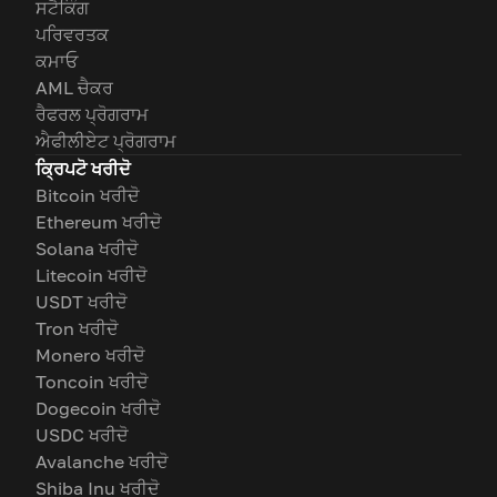
ਸਟੈਕਿੰਗ
ਪਰਿਵਰਤਕ
ਕਮਾਓ
AML ਚੈਕਰ
ਰੈਫਰਲ ਪ੍ਰੋਗਰਾਮ
ਐਫੀਲੀਏਟ ਪ੍ਰੋਗਰਾਮ
ਕ੍ਰਿਪਟੋ ਖਰੀਦੋ
Bitcoin ਖਰੀਦੋ
Ethereum ਖਰੀਦੋ
Solana ਖਰੀਦੋ
Litecoin ਖਰੀਦੋ
USDT ਖਰੀਦੋ
Tron ਖਰੀਦੋ
Monero ਖਰੀਦੋ
Toncoin ਖਰੀਦੋ
Dogecoin ਖਰੀਦੋ
USDC ਖਰੀਦੋ
Avalanche ਖਰੀਦੋ
Shiba Inu ਖਰੀਦੋ