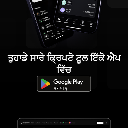
ਤੁਹਾਡੇ ਸਾਰੇ ਕ੍ਰਿਪਟੋ ਟੂਲ ਇੱਕੋ ਐਪ
ਵਿੱਚ