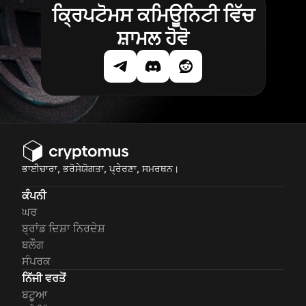
ਕ੍ਰਿਪਟੋਮਸ ਕਮਿਊਨਿਟੀ ਵਿੱਚ
ਸ਼ਾਮਲ ਹੋਵੋ
ਭਾਈਚਾਰਾ, ਭਰੋਸੇਯੋਗਤਾ, ਪ੍ਰੇਰਣਾ, ਸਮਰਥਨ।
ਕੰਪਨੀ
ਘਰ
ਬ੍ਰਾਂਡ ਦਿਸ਼ਾ ਨਿਰਦੇਸ਼
ਬਲੌਗ
ਸੰਪਰਕ
ਨਿੱਜੀ ਵਰਤੋਂ
ਬਟੂਆ