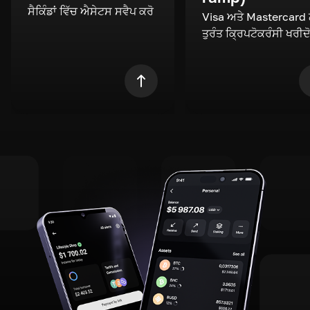
ਸੈਕਿੰਡਾਂ ਵਿੱਚ ਐਸੇਟਸ ਸਵੈਪ ਕਰੋ
Visa ਅਤੇ Mastercard
ਤੁਰੰਤ ਕ੍ਰਿਪਟੋਕਰੰਸੀ ਖਰੀਦ