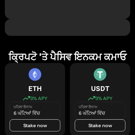
ਕ੍ਰਿਪਟੋ 'ਤੇ ਪੈਸਿਵ ਇਨਕਮ ਕਮਾਓ
ETH
USDT
3
% APY
3
% APY
ਪਹਿਲਾ ਇਨਾਮ
ਪਹਿਲਾ ਇਨਾਮ
6 ਘੰਟਿਆਂ ਵਿੱਚ
6 ਘੰਟਿਆਂ ਵਿੱਚ
Stake now
Stake now