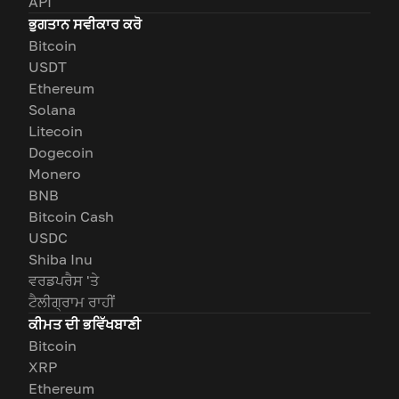
API
ਭੁਗਤਾਨ ਸਵੀਕਾਰ ਕਰੋ
Bitcoin
USDT
Ethereum
Solana
Litecoin
Dogecoin
Monero
BNB
Bitcoin Cash
USDC
Shiba Inu
ਵਰਡਪਰੈਸ 'ਤੇ
ਟੈਲੀਗ੍ਰਾਮ ਰਾਹੀਂ
ਕੀਮਤ ਦੀ ਭਵਿੱਖਬਾਣੀ
Bitcoin
XRP
Ethereum