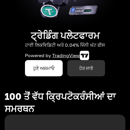
ਟ੍ਰੇਡਿੰਗ ਪਲੇਟਫਾਰਮ
ਹਾਈ ਲਿਕਵਿਡਿਟੀ ਅਤੇ 0.04% ਜਿੰਨੀ ਘੱਟ ਫੀਸ
Powered by
TradingView
ਹੁਣੇ ਅਜ਼ਮਾਓ
ਹੋਰ ਜਾਣੋ
100 ਤੋਂ ਵੱਧ ਕ੍ਰਿਪਟੋਕਰੰਸੀਆਂ ਦਾ
ਸਮਰਥਨ