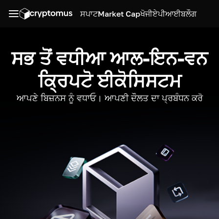
ਸਪਾਟ
Market Cap
ਖੋਜੀ
ਏਪੀਆਈ
ਬਲੌਗ
ਸਭ ਤੋਂ ਵਧੀਆ ਆਲ-ਇਨ-ਵਨ
ਕ੍ਰਿਪਟੋ ਈਕੋਸਿਸਟਮ
ਆਪਣੇ ਬਿਜ਼ਨਸ ਨੂੰ ਵਧਾਓ। ਆਪਣੀ ਦੌਲਤ ਦਾ ਪ੍ਰਬੰਧਨ ਕਰੋ