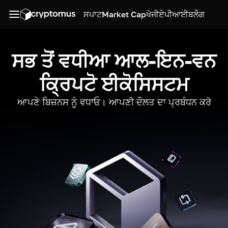
ਸਪਾਟ
Market Cap
ਖੋਜੀ
ਏਪੀਆਈ
ਬਲੌਗ
ਸਭ ਤੋਂ ਵਧੀਆ ਆਲ-ਇਨ-ਵਨ
ਕ੍ਰਿਪਟੋ ਈਕੋਸਿਸਟਮ
ਆਪਣੇ ਬਿਜ਼ਨਸ ਨੂੰ ਵਧਾਓ। ਆਪਣੀ ਦੌਲਤ ਦਾ ਪ੍ਰਬੰਧਨ ਕਰੋ