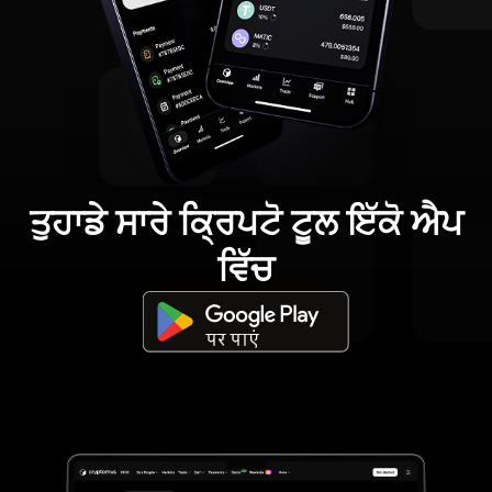
ਤੁਹਾਡੇ ਸਾਰੇ ਕ੍ਰਿਪਟੋ ਟੂਲ ਇੱਕੋ ਐਪ
ਵਿੱਚ