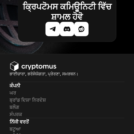
ਕ੍ਰਿਪਟੋਮਸ ਕਮਿਊਨਿਟੀ ਵਿੱਚ
ਸ਼ਾਮਲ ਹੋਵੋ
ਭਾਈਚਾਰਾ, ਭਰੋਸੇਯੋਗਤਾ, ਪ੍ਰੇਰਣਾ, ਸਮਰਥਨ।
ਕੰਪਨੀ
ਘਰ
ਬ੍ਰਾਂਡ ਦਿਸ਼ਾ ਨਿਰਦੇਸ਼
ਬਲੌਗ
ਸੰਪਰਕ
ਨਿੱਜੀ ਵਰਤੋਂ
ਬਟੂਆ