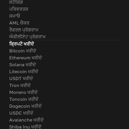
ਸਟੈਕਿੰਗ
ਪਰਿਵਰਤਕ
ਕਮਾਓ
AML ਚੈਕਰ
ਰੈਫਰਲ ਪ੍ਰੋਗਰਾਮ
ਐਫੀਲੀਏਟ ਪ੍ਰੋਗਰਾਮ
ਕ੍ਰਿਪਟੋ ਖਰੀਦੋ
Bitcoin ਖਰੀਦੋ
Ethereum ਖਰੀਦੋ
Solana ਖਰੀਦੋ
Litecoin ਖਰੀਦੋ
USDT ਖਰੀਦੋ
Tron ਖਰੀਦੋ
Monero ਖਰੀਦੋ
Toncoin ਖਰੀਦੋ
Dogecoin ਖਰੀਦੋ
USDC ਖਰੀਦੋ
Avalanche ਖਰੀਦੋ
Shiba Inu ਖਰੀਦੋ