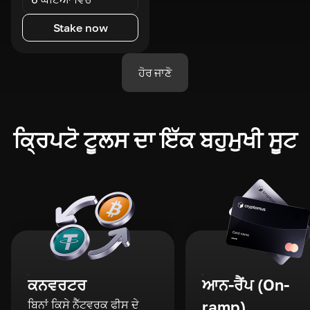
Stake now
ਹੋਰ ਜਾਣੋ
ਕ੍ਰਿਪਟੋ ਟੂਲਸ ਦਾ ਇੱਕ ਬਹੁਮੁਖੀ ਸੂਟ
ਕਨਵਰਟਰ
ਆਨ-ਰੈਂਪ (On-
ਬਿਨਾਂ ਕਿਸੇ ਨੈੱਟਵਰਕ ਫੀਸ ਦੇ
ramp)