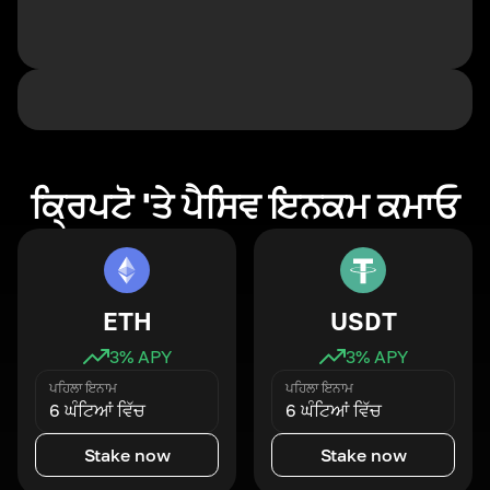
ਕ੍ਰਿਪਟੋ 'ਤੇ ਪੈਸਿਵ ਇਨਕਮ ਕਮਾਓ
ETH
USDT
3
% APY
3
% APY
ਪਹਿਲਾ ਇਨਾਮ
ਪਹਿਲਾ ਇਨਾਮ
6 ਘੰਟਿਆਂ ਵਿੱਚ
6 ਘੰਟਿਆਂ ਵਿੱਚ
Stake now
Stake now