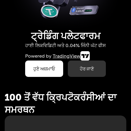
ਟ੍ਰੇਡਿੰਗ ਪਲੇਟਫਾਰਮ
ਹਾਈ ਲਿਕਵਿਡਿਟੀ ਅਤੇ 0.04% ਜਿੰਨੀ ਘੱਟ ਫੀਸ
Powered by
TradingView
ਹੁਣੇ ਅਜ਼ਮਾਓ
ਹੋਰ ਜਾਣੋ
100 ਤੋਂ ਵੱਧ ਕ੍ਰਿਪਟੋਕਰੰਸੀਆਂ ਦਾ
ਸਮਰਥਨ