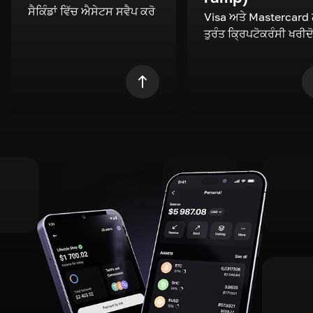
ਸੈਕਿੰਡਾਂ ਵਿੱਚ ਐਸੇਟਸ ਸਵੈਪ ਕਰੋ
Visa ਅਤੇ Mastercard
ਤੁਰੰਤ ਕ੍ਰਿਪਟੋਕਰੰਸੀ ਖਰੀਦ