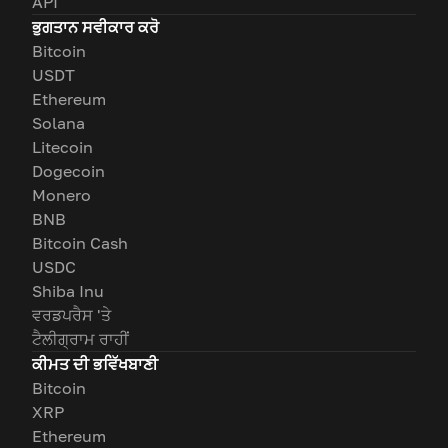
API
ਭੁਗਤਾਨ ਸਵੀਕਾਰ ਕਰੋ
Bitcoin
USDT
Ethereum
Solana
Litecoin
Dogecoin
Monero
BNB
Bitcoin Cash
USDC
Shiba Inu
ਵਰਡਪਰੈਸ 'ਤੇ
ਟੈਲੀਗ੍ਰਾਮ ਰਾਹੀਂ
ਕੀਮਤ ਦੀ ਭਵਿੱਖਬਾਣੀ
Bitcoin
XRP
Ethereum