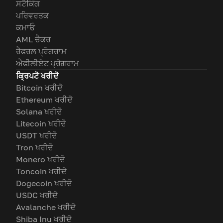
ਸਟੈਕਿੰਗ
ਪਰਿਵਰਤਕ
ਕਮਾਓ
AML ਚੈਕਰ
ਰੈਫਰਲ ਪ੍ਰੋਗਰਾਮ
ਐਫੀਲੀਏਟ ਪ੍ਰੋਗਰਾਮ
ਕ੍ਰਿਪਟੋ ਖਰੀਦੋ
Bitcoin ਖਰੀਦੋ
Ethereum ਖਰੀਦੋ
Solana ਖਰੀਦੋ
Litecoin ਖਰੀਦੋ
USDT ਖਰੀਦੋ
Tron ਖਰੀਦੋ
Monero ਖਰੀਦੋ
Toncoin ਖਰੀਦੋ
Dogecoin ਖਰੀਦੋ
USDC ਖਰੀਦੋ
Avalanche ਖਰੀਦੋ
Shiba Inu ਖਰੀਦੋ