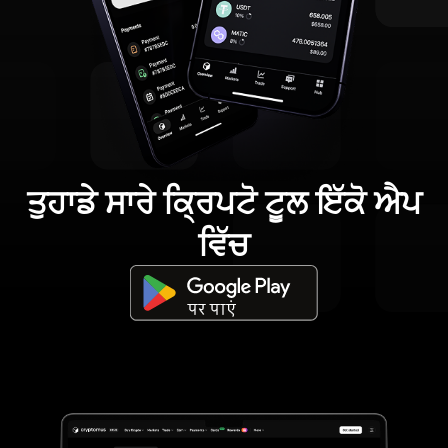
ਤੁਹਾਡੇ ਸਾਰੇ ਕ੍ਰਿਪਟੋ ਟੂਲ ਇੱਕੋ ਐਪ
ਵਿੱਚ