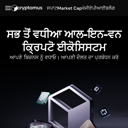
ਸਪਾਟ
Market Cap
ਖੋਜੀ
ਏਪੀਆਈ
ਬਲੌਗ
ਸਭ ਤੋਂ ਵਧੀਆ ਆਲ-ਇਨ-ਵਨ
ਕ੍ਰਿਪਟੋ ਈਕੋਸਿਸਟਮ
ਆਪਣੇ ਬਿਜ਼ਨਸ ਨੂੰ ਵਧਾਓ। ਆਪਣੀ ਦੌਲਤ ਦਾ ਪ੍ਰਬੰਧਨ ਕਰੋ