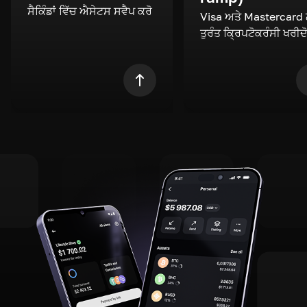
ਸੈਕਿੰਡਾਂ ਵਿੱਚ ਐਸੇਟਸ ਸਵੈਪ ਕਰੋ
Visa ਅਤੇ Mastercard
ਤੁਰੰਤ ਕ੍ਰਿਪਟੋਕਰੰਸੀ ਖਰੀਦ