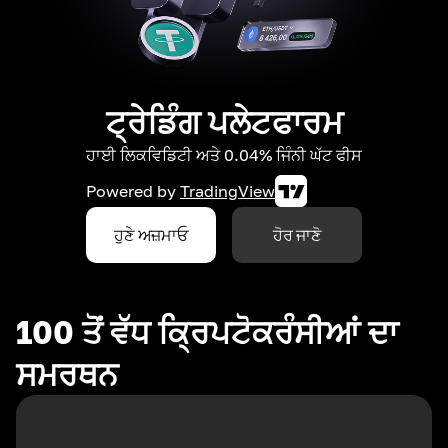
ਟ੍ਰੇਡਿੰਗ ਪਲੇਟਫਾਰਮ
ਹਾਈ ਲਿਕਵਿਡਿਟੀ ਅਤੇ 0.04% ਜਿੰਨੀ ਘੱਟ ਫੀਸ
Powered by
TradingView
ਹੁਣੇ ਅਜ਼ਮਾਓ
ਹੋਰ ਜਾਣੋ
100 ਤੋਂ ਵੱਧ ਕ੍ਰਿਪਟੋਕਰੰਸੀਆਂ ਦਾ
ਸਮਰਥਨ