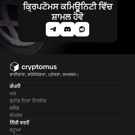
ਕ੍ਰਿਪਟੋਮਸ ਕਮਿਊਨਿਟੀ ਵਿੱਚ
ਸ਼ਾਮਲ ਹੋਵੋ
ਭਾਈਚਾਰਾ, ਭਰੋਸੇਯੋਗਤਾ, ਪ੍ਰੇਰਣਾ, ਸਮਰਥਨ।
ਕੰਪਨੀ
ਘਰ
ਬ੍ਰਾਂਡ ਦਿਸ਼ਾ ਨਿਰਦੇਸ਼
ਬਲੌਗ
ਸੰਪਰਕ
ਨਿੱਜੀ ਵਰਤੋਂ
ਬਟੂਆ