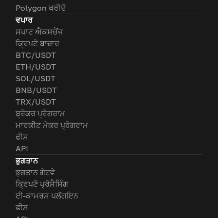
Polygon ਖਰੀਦੋ
ਵਪਾਰ
ਸਪਾਟ ਐਕਸਚੇਂਜ
ਕ੍ਰਿਪਟੋ ਬਾਜ਼ਾਰ
BTC/USDT
ETH/USDT
SOL/USDT
BNB/USDT
TRX/USDT
ਬ੍ਰੋਕਰ ਪ੍ਰੋਗਰਾਮ
ਮਾਰਕੀਟ ਮੇਕਰ ਪ੍ਰੋਗਰਾਮ
ਫੀਸ
API
ਭੁਗਤਾਨ
ਭੁਗਤਾਨ ਗੇਟਵੇ
ਕ੍ਰਿਪਟੋ ਪ੍ਰੋਸੈਸਿੰਗ
ਈ-ਕਾਮਰਸ ਪਲੱਗਇਨ
ਫੀਸ