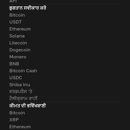
API
ਭੁਗਤਾਨ ਸਵੀਕਾਰ ਕਰੋ
Bitcoin
USDT
Ethereum
Solana
Litecoin
Dogecoin
Monero
BNB
Bitcoin Cash
USDC
Shiba Inu
ਵਰਡਪਰੈਸ 'ਤੇ
ਟੈਲੀਗ੍ਰਾਮ ਰਾਹੀਂ
ਕੀਮਤ ਦੀ ਭਵਿੱਖਬਾਣੀ
Bitcoin
XRP
Ethereum