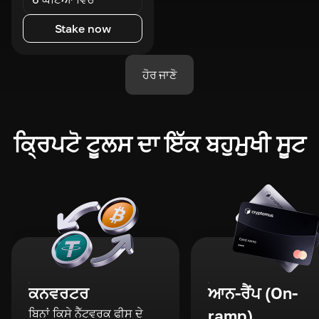
Stake now
ਹੋਰ ਜਾਣੋ
ਕ੍ਰਿਪਟੋ ਟੂਲਸ ਦਾ ਇੱਕ ਬਹੁਮੁਖੀ ਸੂਟ
ਕਨਵਰਟਰ
ਆਨ-ਰੈਂਪ (On-
ਬਿਨਾਂ ਕਿਸੇ ਨੈੱਟਵਰਕ ਫੀਸ ਦੇ
ramp)