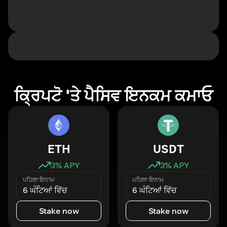
ਕ੍ਰਿਪਟੋ 'ਤੇ ਪੈਸਿਵ ਇਨਕਮ ਕਮਾਓ
ETH
USDT
3
% APY
3
% APY
ਪਹਿਲਾ ਇਨਾਮ
ਪਹਿਲਾ ਇਨਾਮ
6 ਘੰਟਿਆਂ ਵਿੱਚ
6 ਘੰਟਿਆਂ ਵਿੱਚ
Stake now
Stake now