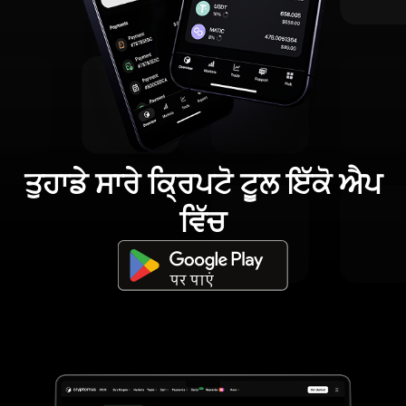
ਤੁਹਾਡੇ ਸਾਰੇ ਕ੍ਰਿਪਟੋ ਟੂਲ ਇੱਕੋ ਐਪ
ਵਿੱਚ