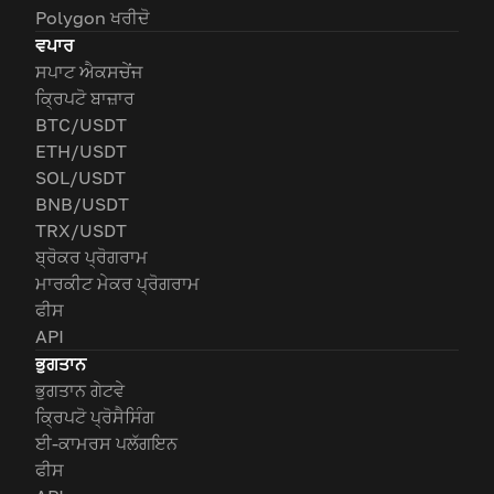
Polygon ਖਰੀਦੋ
ਵਪਾਰ
ਸਪਾਟ ਐਕਸਚੇਂਜ
ਕ੍ਰਿਪਟੋ ਬਾਜ਼ਾਰ
BTC/USDT
ETH/USDT
SOL/USDT
BNB/USDT
TRX/USDT
ਬ੍ਰੋਕਰ ਪ੍ਰੋਗਰਾਮ
ਮਾਰਕੀਟ ਮੇਕਰ ਪ੍ਰੋਗਰਾਮ
ਫੀਸ
API
ਭੁਗਤਾਨ
ਭੁਗਤਾਨ ਗੇਟਵੇ
ਕ੍ਰਿਪਟੋ ਪ੍ਰੋਸੈਸਿੰਗ
ਈ-ਕਾਮਰਸ ਪਲੱਗਇਨ
ਫੀਸ