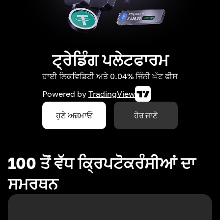
ਟ੍ਰੇਡਿੰਗ ਪਲੇਟਫਾਰਮ
ਹਾਈ ਲਿਕਵਿਡਿਟੀ ਅਤੇ 0.04% ਜਿੰਨੀ ਘੱਟ ਫੀਸ
Powered by
TradingView
ਹੁਣੇ ਅਜ਼ਮਾਓ
ਹੋਰ ਜਾਣੋ
100 ਤੋਂ ਵੱਧ ਕ੍ਰਿਪਟੋਕਰੰਸੀਆਂ ਦਾ
ਸਮਰਥਨ