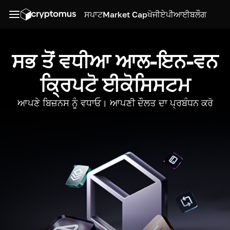
ਸਪਾਟ
Market Cap
ਖੋਜੀ
ਏਪੀਆਈ
ਬਲੌਗ
ਸਭ ਤੋਂ ਵਧੀਆ ਆਲ-ਇਨ-ਵਨ
ਕ੍ਰਿਪਟੋ ਈਕੋਸਿਸਟਮ
ਆਪਣੇ ਬਿਜ਼ਨਸ ਨੂੰ ਵਧਾਓ। ਆਪਣੀ ਦੌਲਤ ਦਾ ਪ੍ਰਬੰਧਨ ਕਰੋ