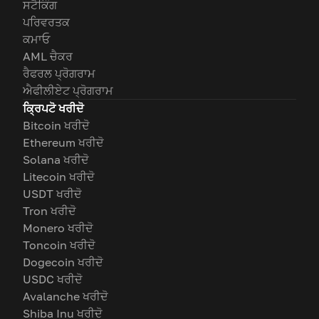
ਸਟੈਕਿੰਗ
ਪਰਿਵਰਤਕ
ਕਮਾਓ
AML ਚੈਕਰ
ਰੈਫਰਲ ਪ੍ਰੋਗਰਾਮ
ਐਫੀਲੀਏਟ ਪ੍ਰੋਗਰਾਮ
ਕ੍ਰਿਪਟੋ ਖਰੀਦੋ
Bitcoin ਖਰੀਦੋ
Ethereum ਖਰੀਦੋ
Solana ਖਰੀਦੋ
Litecoin ਖਰੀਦੋ
USDT ਖਰੀਦੋ
Tron ਖਰੀਦੋ
Monero ਖਰੀਦੋ
Toncoin ਖਰੀਦੋ
Dogecoin ਖਰੀਦੋ
USDC ਖਰੀਦੋ
Avalanche ਖਰੀਦੋ
Shiba Inu ਖਰੀਦੋ