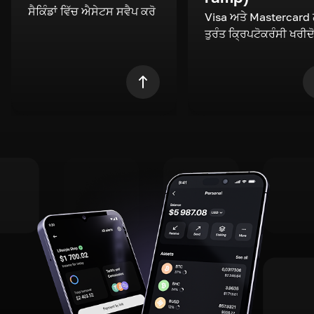
ਸੈਕਿੰਡਾਂ ਵਿੱਚ ਐਸੇਟਸ ਸਵੈਪ ਕਰੋ
Visa ਅਤੇ Mastercard
ਤੁਰੰਤ ਕ੍ਰਿਪਟੋਕਰੰਸੀ ਖਰੀਦ