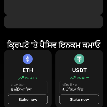
ਕ੍ਰਿਪਟੋ 'ਤੇ ਪੈਸਿਵ ਇਨਕਮ ਕਮਾਓ
ETH
USDT
3
% APY
3
% APY
ਪਹਿਲਾ ਇਨਾਮ
ਪਹਿਲਾ ਇਨਾਮ
6 ਘੰਟਿਆਂ ਵਿੱਚ
6 ਘੰਟਿਆਂ ਵਿੱਚ
Stake now
Stake now