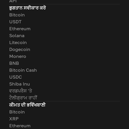
API
ਭੁਗਤਾਨ ਸਵੀਕਾਰ ਕਰੋ
Bitcoin
USDT
Ethereum
Solana
Litecoin
Dogecoin
Monero
BNB
Bitcoin Cash
USDC
Shiba Inu
ਵਰਡਪਰੈਸ 'ਤੇ
ਟੈਲੀਗ੍ਰਾਮ ਰਾਹੀਂ
ਕੀਮਤ ਦੀ ਭਵਿੱਖਬਾਣੀ
Bitcoin
XRP
Ethereum