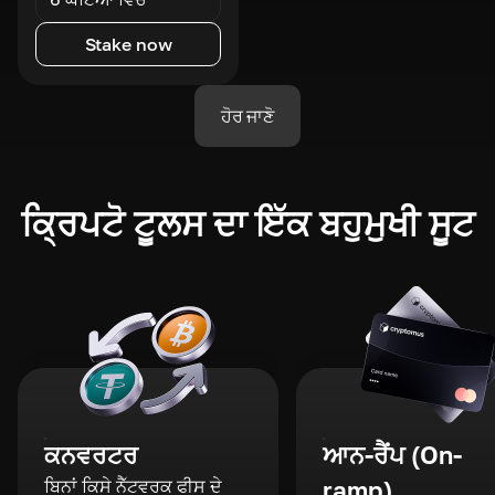
Stake now
ਹੋਰ ਜਾਣੋ
ਕ੍ਰਿਪਟੋ ਟੂਲਸ ਦਾ ਇੱਕ ਬਹੁਮੁਖੀ ਸੂਟ
ਕਨਵਰਟਰ
ਆਨ-ਰੈਂਪ (On-
ਬਿਨਾਂ ਕਿਸੇ ਨੈੱਟਵਰਕ ਫੀਸ ਦੇ
ramp)