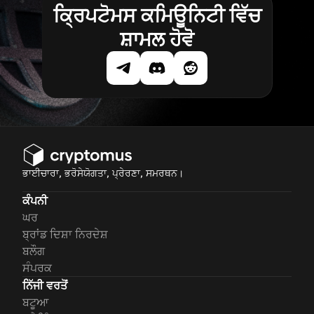
ਕ੍ਰਿਪਟੋਮਸ ਕਮਿਊਨਿਟੀ ਵਿੱਚ
ਸ਼ਾਮਲ ਹੋਵੋ
ਭਾਈਚਾਰਾ, ਭਰੋਸੇਯੋਗਤਾ, ਪ੍ਰੇਰਣਾ, ਸਮਰਥਨ।
ਕੰਪਨੀ
ਘਰ
ਬ੍ਰਾਂਡ ਦਿਸ਼ਾ ਨਿਰਦੇਸ਼
ਬਲੌਗ
ਸੰਪਰਕ
ਨਿੱਜੀ ਵਰਤੋਂ
ਬਟੂਆ