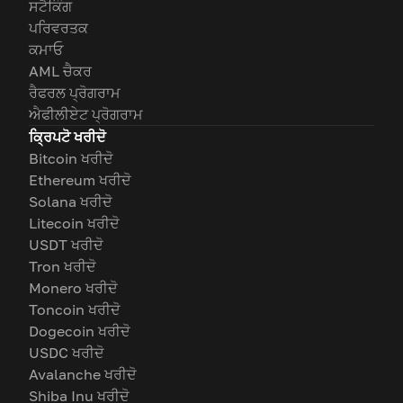
ਸਟੈਕਿੰਗ
ਪਰਿਵਰਤਕ
ਕਮਾਓ
AML ਚੈਕਰ
ਰੈਫਰਲ ਪ੍ਰੋਗਰਾਮ
ਐਫੀਲੀਏਟ ਪ੍ਰੋਗਰਾਮ
ਕ੍ਰਿਪਟੋ ਖਰੀਦੋ
Bitcoin ਖਰੀਦੋ
Ethereum ਖਰੀਦੋ
Solana ਖਰੀਦੋ
Litecoin ਖਰੀਦੋ
USDT ਖਰੀਦੋ
Tron ਖਰੀਦੋ
Monero ਖਰੀਦੋ
Toncoin ਖਰੀਦੋ
Dogecoin ਖਰੀਦੋ
USDC ਖਰੀਦੋ
Avalanche ਖਰੀਦੋ
Shiba Inu ਖਰੀਦੋ