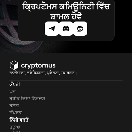
ਕ੍ਰਿਪਟੋਮਸ ਕਮਿਊਨਿਟੀ ਵਿੱਚ
ਸ਼ਾਮਲ ਹੋਵੋ
ਭਾਈਚਾਰਾ, ਭਰੋਸੇਯੋਗਤਾ, ਪ੍ਰੇਰਣਾ, ਸਮਰਥਨ।
ਕੰਪਨੀ
ਘਰ
ਬ੍ਰਾਂਡ ਦਿਸ਼ਾ ਨਿਰਦੇਸ਼
ਬਲੌਗ
ਸੰਪਰਕ
ਨਿੱਜੀ ਵਰਤੋਂ
ਬਟੂਆ