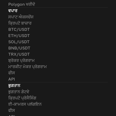
Polygon ਖਰੀਦੋ
ਵਪਾਰ
ਸਪਾਟ ਐਕਸਚੇਂਜ
ਕ੍ਰਿਪਟੋ ਬਾਜ਼ਾਰ
BTC/USDT
ETH/USDT
SOL/USDT
BNB/USDT
TRX/USDT
ਬ੍ਰੋਕਰ ਪ੍ਰੋਗਰਾਮ
ਮਾਰਕੀਟ ਮੇਕਰ ਪ੍ਰੋਗਰਾਮ
ਫੀਸ
API
ਭੁਗਤਾਨ
ਭੁਗਤਾਨ ਗੇਟਵੇ
ਕ੍ਰਿਪਟੋ ਪ੍ਰੋਸੈਸਿੰਗ
ਈ-ਕਾਮਰਸ ਪਲੱਗਇਨ
ਫੀਸ