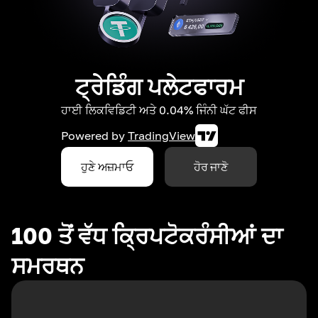
ਟ੍ਰੇਡਿੰਗ ਪਲੇਟਫਾਰਮ
ਹਾਈ ਲਿਕਵਿਡਿਟੀ ਅਤੇ 0.04% ਜਿੰਨੀ ਘੱਟ ਫੀਸ
Powered by
TradingView
ਹੁਣੇ ਅਜ਼ਮਾਓ
ਹੋਰ ਜਾਣੋ
100 ਤੋਂ ਵੱਧ ਕ੍ਰਿਪਟੋਕਰੰਸੀਆਂ ਦਾ
ਸਮਰਥਨ