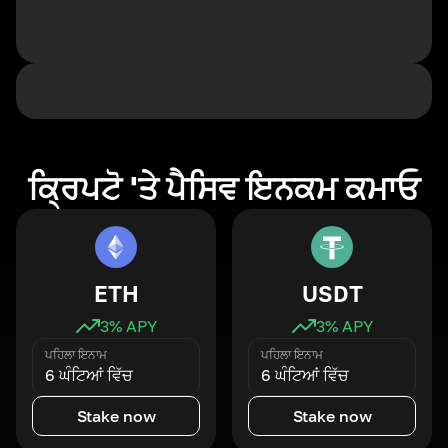
ਕ੍ਰਿਪਟੋ 'ਤੇ ਪੈਸਿਵ ਇਨਕਮ ਕਮਾਓ
ETH
USDT
3
% APY
3
% APY
ਪਹਿਲਾ ਇਨਾਮ
ਪਹਿਲਾ ਇਨਾਮ
6 ਘੰਟਿਆਂ ਵਿੱਚ
6 ਘੰਟਿਆਂ ਵਿੱਚ
Stake now
Stake now