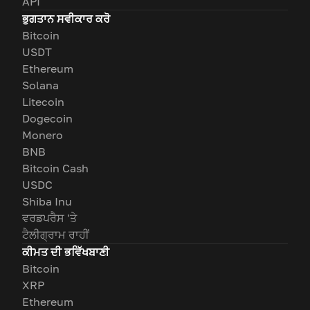
API
ਭੁਗਤਾਨ ਸਵੀਕਾਰ ਕਰੋ
Bitcoin
USDT
Ethereum
Solana
Litecoin
Dogecoin
Monero
BNB
Bitcoin Cash
USDC
Shiba Inu
ਵਰਡਪਰੈਸ 'ਤੇ
ਟੈਲੀਗ੍ਰਾਮ ਰਾਹੀਂ
ਕੀਮਤ ਦੀ ਭਵਿੱਖਬਾਣੀ
Bitcoin
XRP
Ethereum