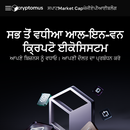
ਸਪਾਟ
Market Cap
ਖੋਜੀ
ਏਪੀਆਈ
ਬਲੌਗ
ਸਭ ਤੋਂ ਵਧੀਆ ਆਲ-ਇਨ-ਵਨ
ਕ੍ਰਿਪਟੋ ਈਕੋਸਿਸਟਮ
ਆਪਣੇ ਬਿਜ਼ਨਸ ਨੂੰ ਵਧਾਓ। ਆਪਣੀ ਦੌਲਤ ਦਾ ਪ੍ਰਬੰਧਨ ਕਰੋ