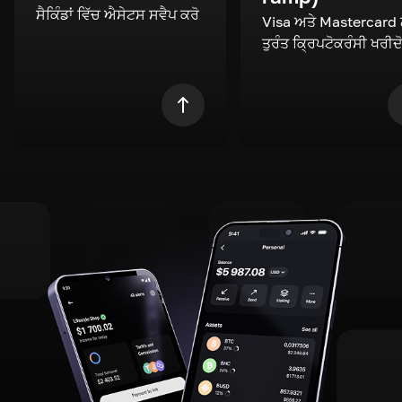
ਸੈਕਿੰਡਾਂ ਵਿੱਚ ਐਸੇਟਸ ਸਵੈਪ ਕਰੋ
Visa ਅਤੇ Mastercard
ਤੁਰੰਤ ਕ੍ਰਿਪਟੋਕਰੰਸੀ ਖਰੀਦ