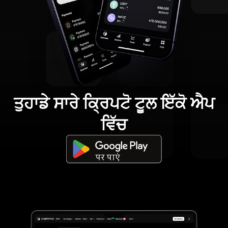
ਤੁਹਾਡੇ ਸਾਰੇ ਕ੍ਰਿਪਟੋ ਟੂਲ ਇੱਕੋ ਐਪ
ਵਿੱਚ