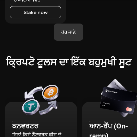
Stake now
ਹੋਰ ਜਾਣੋ
ਕ੍ਰਿਪਟੋ ਟੂਲਸ ਦਾ ਇੱਕ ਬਹੁਮੁਖੀ ਸੂਟ
ਕਨਵਰਟਰ
ਆਨ-ਰੈਂਪ (On-
ਬਿਨਾਂ ਕਿਸੇ ਨੈੱਟਵਰਕ ਫੀਸ ਦੇ
ramp)