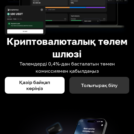
Криптовалюталық төлем
шлюзі
Төлемдерді 0,4%-дан басталатын төмен
комиссиямен қабылдаңыз
Қазір байқап
Толығырақ білу
көріңіз