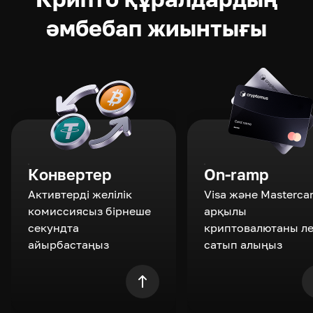
әмбебап жиынтығы
Конвертер
On-ramp
Активтерді желілік
Visa және Masterca
комиссиясыз бірнеше
арқылы
секундта
криптовалютаны л
айырбастаңыз
сатып алыңыз