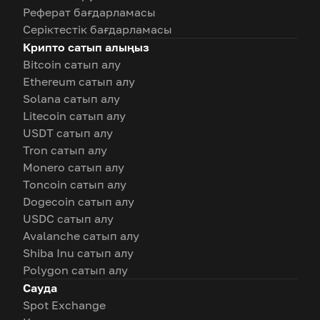
Реферат бағдарламасы
Серіктестік бағдарламасы
Крипто сатып алыңыз
Bitcoin сатып алу
Ethereum сатып алу
Solana сатып алу
Litecoin сатып алу
USDT сатып алу
Tron сатып алу
Monero сатып алу
Toncoin сатып алу
Dogecoin сатып алу
USDC сатып алу
Avalanche сатып алу
Shiba Inu сатып алу
Polygon сатып алу
Сауда
Spot Exchange