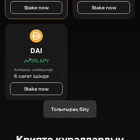
Stake now
Stake now
DAI
3
% APY
Алғашқы сыйақылар
6 сағат ішінде
Stake now
Толығырақ білу
Крипто құралдардың