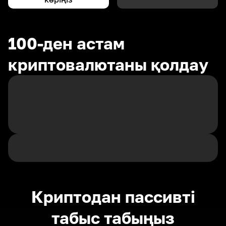
100-ден астам
криптовалютаны қолдау
Криптодан пассивті
табыс табыңыз