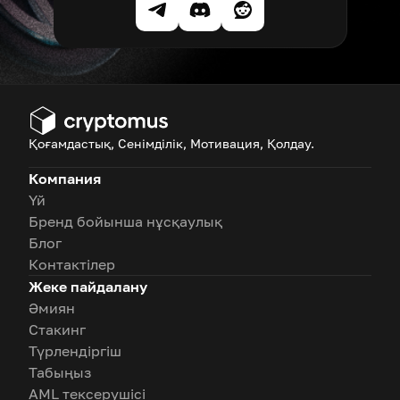
Қоғамдастық, Сенімділік, Мотивация, Қолдау.
Компания
Үй
Бренд бойынша нұсқаулық
Блог
Контактілер
Жеке пайдалану
Әмиян
Стакинг
Түрлендіргіш
Табыңыз
AML тексерушісі