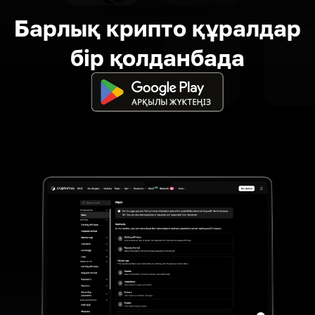
Барлық крипто құралдар
бір қолданбада