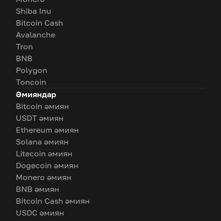
Shiba Inu
Bitcoin Cash
Avalanche
Tron
BNB
Polygon
Toncoin
Әмияндар
Bitcoin әмиян
USDT әмиян
Ethereum әмиян
Solana әмиян
Litecoin әмиян
Dogecoin әмиян
Monero әмиян
BNB әмиян
Bitcoin Cash әмиян
USDC әмиян