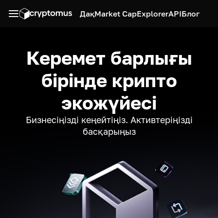
Дақ
Market Cap
Explorer
API
Блог
Керемет барлығы
бірінде крипто
экожүйесі
Бизнесіңізді кеңейтіңіз. Активтеріңізді
басқарыңыз