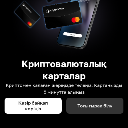
Криптовалюталық
карталар
Криптомен қалаған жеріңізде төлеңіз. Картаңызды
5 минутта алыңыз
Қазір байқап
Толығырақ білу
көріңіз