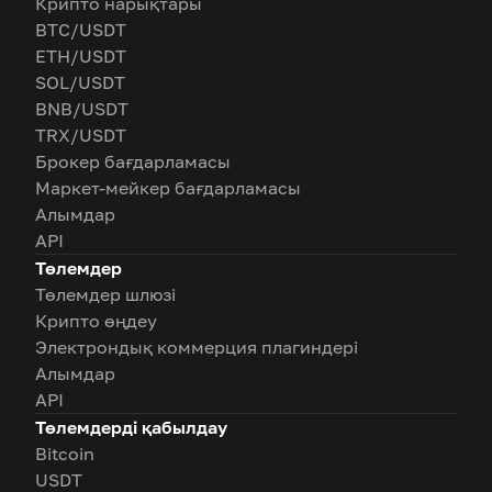
Крипто нарықтары
BTC/USDT
ETH/USDT
SOL/USDT
BNB/USDT
TRX/USDT
Брокер бағдарламасы
Маркет-мейкер бағдарламасы
Алымдар
API
Төлемдер
Төлемдер шлюзі
Крипто өңдеу
Электрондық коммерция плагиндері
Алымдар
API
Төлемдерді қабылдау
Bitcoin
USDT