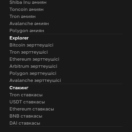
Shiba Inu әмиян
Toncoin әмиян
Tron әмиян
Avalanche әмиян
Polygon әмиян
Explorer
Bitcoin зерттеушісі
Tron зерттеушісі
Ethereum зерттеушісі
Arbitrum зерттеушісі
Polygon зерттеушісі
Avalanche зерттеушісі
Стакинг
Tron ставкасы
USDT ставкасы
Ethereum ставкасы
BNB ставкасы
DAI ставкасы