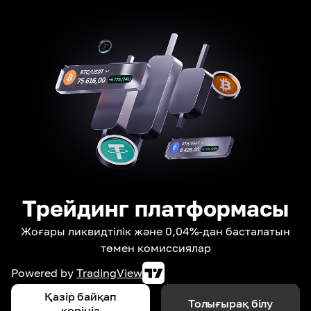
Трейдинг платформасы
Жоғары ликвидтілік және 0,04%-дан басталатын
төмен комиссиялар
Powered by
TradingView
Қазір байқап
Толығырақ білу
көріңіз