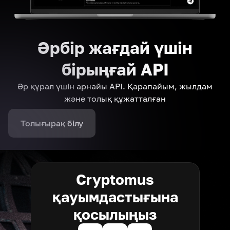
Әрбір жағдай үшін
бірыңғай API
Әр құрал үшін арнайы API. Қарапайым, жылдам
және толық құжатталған
Толығырақ білу
Cryptomus
қауымдастығына
қосылыңыз