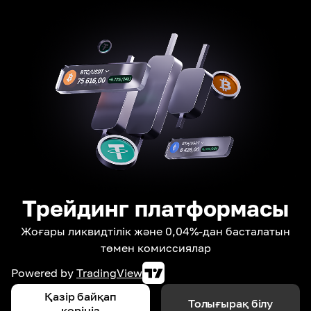
Трейдинг платформасы
Жоғары ликвидтілік және 0,04%-дан басталатын
төмен комиссиялар
Powered by
TradingView
Қазір байқап
Толығырақ білу
көріңіз