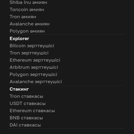
Shiba Inu әмиян
Toncoin әмиян
Tron әмиян
Avalanche әмиян
Polygon әмиян
Explorer
Bitcoin зерттеушісі
Tron зерттеушісі
Ethereum зерттеушісі
Arbitrum зерттеушісі
Polygon зерттеушісі
Avalanche зерттеушісі
Стакинг
Tron ставкасы
USDT ставкасы
Ethereum ставкасы
BNB ставкасы
DAI ставкасы