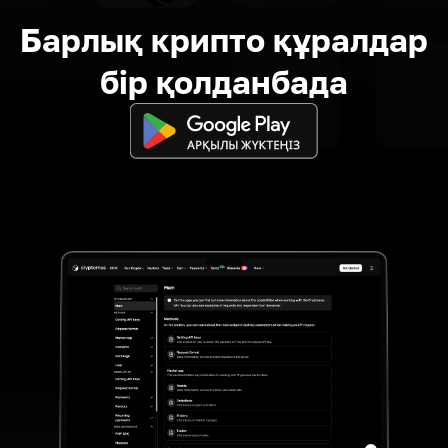
Барлық крипто құралдар
бір қолданбада