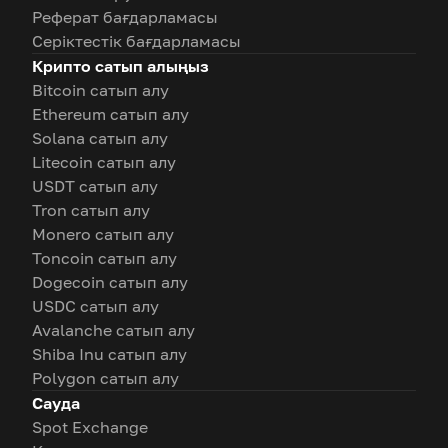
Реферат бағдарламасы
Серіктестік бағдарламасы
Крипто сатып алыңыз
Bitcoin сатып алу
Ethereum сатып алу
Solana сатып алу
Litecoin сатып алу
USDT сатып алу
Tron сатып алу
Monero сатып алу
Toncoin сатып алу
Dogecoin сатып алу
USDC сатып алу
Avalanche сатып алу
Shiba Inu сатып алу
Polygon сатып алу
Сауда
Spot Exchange