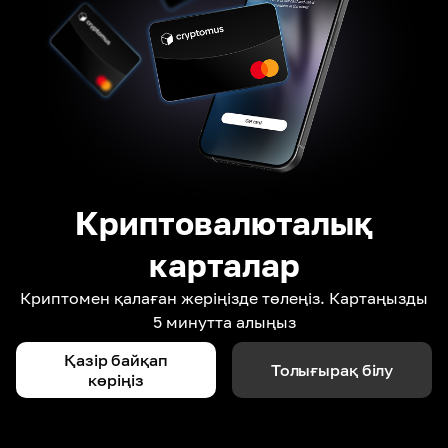
Криптовалюталық
карталар
Криптомен қалаған жеріңізде төлеңіз. Картаңызды
5 минутта алыңыз
Қазір байқап
Толығырақ білу
көріңіз