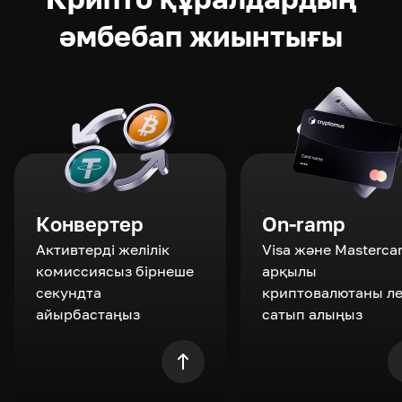
әмбебап жиынтығы
Конвертер
On-ramp
Активтерді желілік
Visa және Masterca
комиссиясыз бірнеше
арқылы
секундта
криптовалютаны л
айырбастаңыз
сатып алыңыз