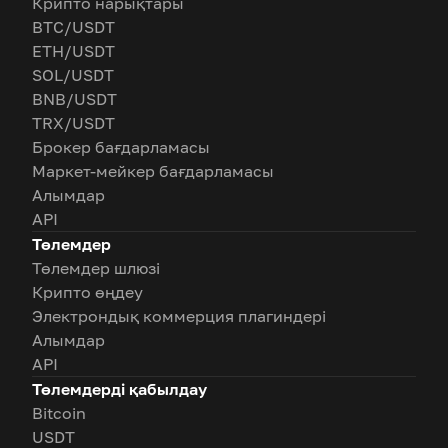
Крипто нарықтары
BTC/USDT
ETH/USDT
SOL/USDT
BNB/USDT
TRX/USDT
Брокер бағдарламасы
Маркет-мейкер бағдарламасы
Алымдар
API
Төлемдер
Төлемдер шлюзі
Крипто өңдеу
Электрондық коммерция плагиндері
Алымдар
API
Төлемдерді қабылдау
Bitcoin
USDT