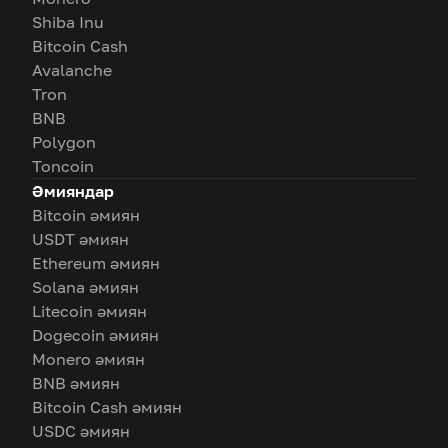
Shiba Inu
Bitcoin Cash
Avalanche
Tron
BNB
Polygon
Toncoin
Әмияндар
Bitcoin әмиян
USDT әмиян
Ethereum әмиян
Solana әмиян
Litecoin әмиян
Dogecoin әмиян
Monero әмиян
BNB әмиян
Bitcoin Cash әмиян
USDC әмиян