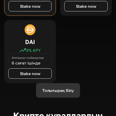
Stake now
Stake now
DAI
3
% APY
Алғашқы сыйақылар
6 сағат ішінде
Stake now
Толығырақ білу
Крипто құралдардың