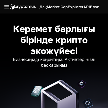
Дақ
Market Cap
Explorer
API
Блог
Керемет барлығы
бірінде крипто
экожүйесі
Бизнесіңізді кеңейтіңіз. Активтеріңізді
басқарыңыз