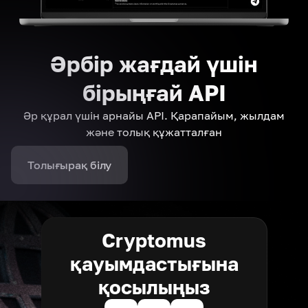
Әрбір жағдай үшін
бірыңғай API
Әр құрал үшін арнайы API. Қарапайым, жылдам
және толық құжатталған
Толығырақ білу
Cryptomus
қауымдастығына
қосылыңыз