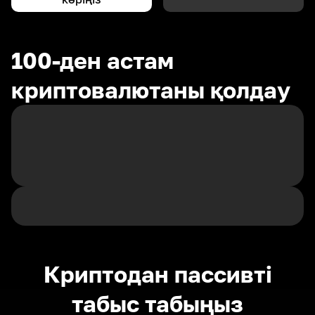
100-ден астам
криптовалютаны қолдау
Криптодан пассивті
табыс табыңыз