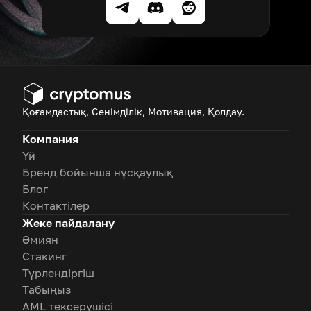
Қоғамдастық, Сенімділік, Мотивация, Қолдау.
Компания
Үй
Бренд бойынша нұсқаулық
Блог
Контактілер
Жеке пайдалану
Әмиян
Стакинг
Түрлендіргіш
Табыңыз
AML тексерушісі