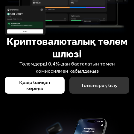
Криптовалюталық төлем
шлюзі
Төлемдерді 0,4%-дан басталатын төмен
комиссиямен қабылдаңыз
Қазір байқап
Толығырақ білу
көріңіз