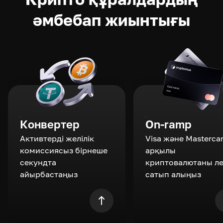
әмбебап жиынтығы
Конвертер
On-ramp
Активтерді желілік
Visa және Masterca
комиссиясыз бірнеше
арқылы
секундта
криптовалютаны л
айырбастаңыз
сатып алыңыз