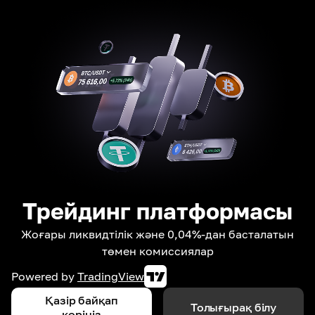
Трейдинг платформасы
Жоғары ликвидтілік және 0,04%-дан басталатын
төмен комиссиялар
Powered by
TradingView
Қазір байқап
Толығырақ білу
көріңіз