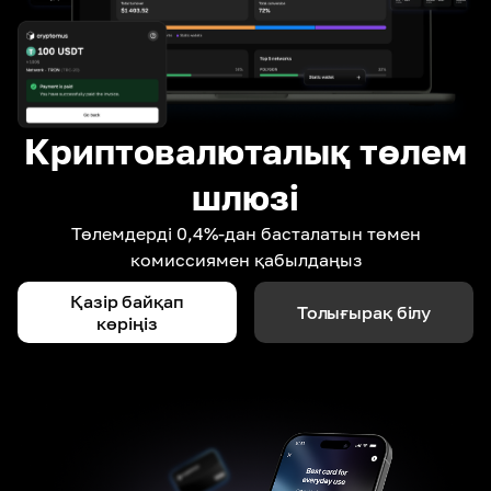
Криптовалюталық төлем
шлюзі
Төлемдерді 0,4%-дан басталатын төмен
комиссиямен қабылдаңыз
Қазір байқап
Толығырақ білу
көріңіз