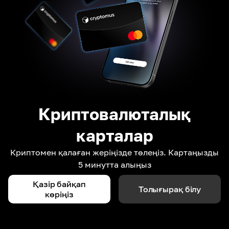
Криптовалюталық
карталар
Криптомен қалаған жеріңізде төлеңіз. Картаңызды
5 минутта алыңыз
Қазір байқап
Толығырақ білу
көріңіз