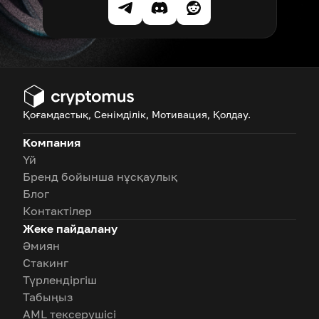
Қоғамдастық, Сенімділік, Мотивация, Қолдау.
Компания
Үй
Бренд бойынша нұсқаулық
Блог
Контактілер
Жеке пайдалану
Әмиян
Стакинг
Түрлендіргіш
Табыңыз
AML тексерушісі