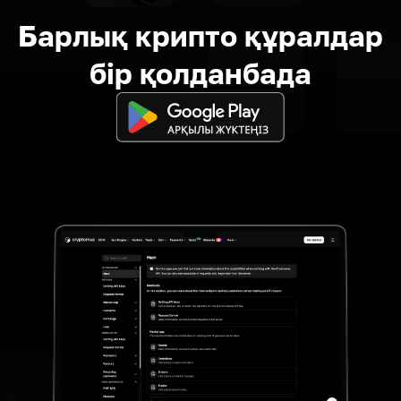
Барлық крипто құралдар
бір қолданбада