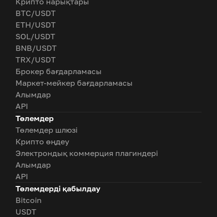
Крипто нарықтары
BTC/USDT
ETH/USDT
SOL/USDT
BNB/USDT
TRX/USDT
Брокер бағдарламасы
Маркет-мейкер бағдарламасы
Алымдар
API
Төлемдер
Төлемдер шлюзі
Крипто өңдеу
Электрондық коммерция плагиндері
Алымдар
API
Төлемдерді қабылдау
Bitcoin
USDT