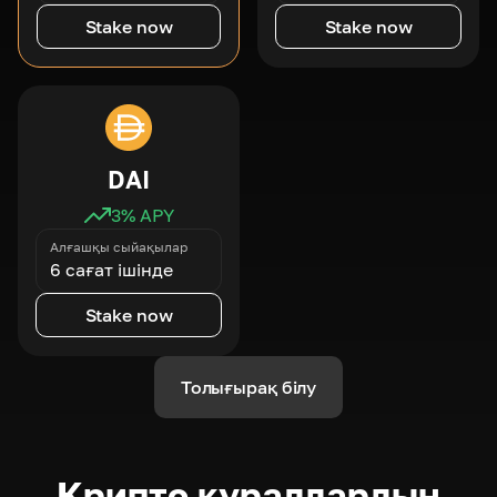
Stake now
Stake now
DAI
3
% APY
Алғашқы сыйақылар
6 сағат ішінде
Stake now
Толығырақ білу
Крипто құралдардың