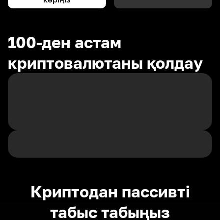
100-ден астам
криптовалютаны қолдау
Криптодан пассивті
табыс табыңыз