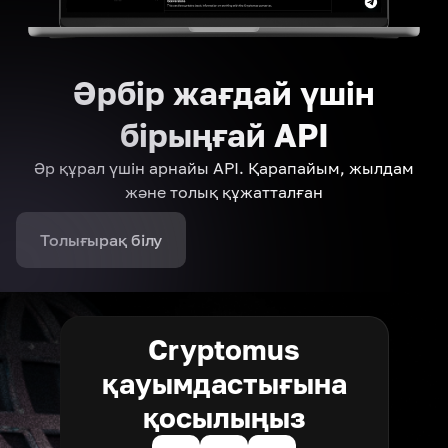
Әрбір жағдай үшін
бірыңғай API
Әр құрал үшін арнайы API. Қарапайым, жылдам
және толық құжатталған
Толығырақ білу
Cryptomus
қауымдастығына
қосылыңыз