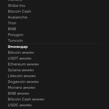
Shiba Inu
Bitcoin Cash
Avalanche
Tron
BNB
Polygon
Toncoin
Әмияндар
Bitcoin әмиян
USDT әмиян
Ethereum әмиян
Solana әмиян
Litecoin әмиян
Dogecoin әмиян
Monero әмиян
BNB әмиян
Bitcoin Cash әмиян
USDC әмиян