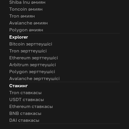
Shiba Inu әмиян
Toncoin әмиян
Tron әмиян
Avalanche әмиян
Polygon әмиян
Explorer
Bitcoin зерттеушісі
Tron зерттеушісі
Ethereum зерттеушісі
Arbitrum зерттеушісі
Polygon зерттеушісі
Avalanche зерттеушісі
Стакинг
Tron ставкасы
USDT ставкасы
Ethereum ставкасы
BNB ставкасы
DAI ставкасы