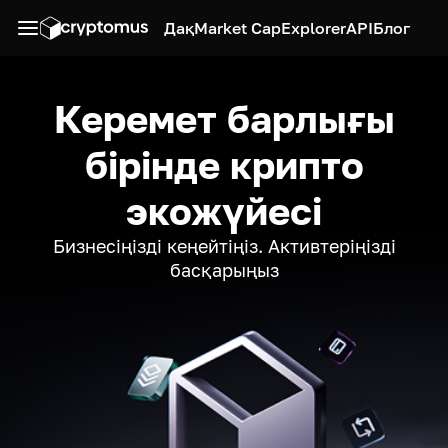
Дақ
Market Cap
Explorer
API
Блог
Керемет барлығы
бірінде крипто
экожүйесі
Бизнесіңізді кеңейтіңіз. Активтеріңізді
басқарыңыз