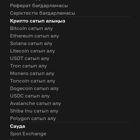
Реферат бағдарламасы
Серіктестік бағдарламасы
Крипто сатып алыңыз
Bitcoin сатып алу
Ethereum сатып алу
Solana сатып алу
Litecoin сатып алу
USDT сатып алу
Tron сатып алу
Monero сатып алу
Toncoin сатып алу
Dogecoin сатып алу
USDC сатып алу
Avalanche сатып алу
Shiba Inu сатып алу
Polygon сатып алу
Сауда
Spot Exchange