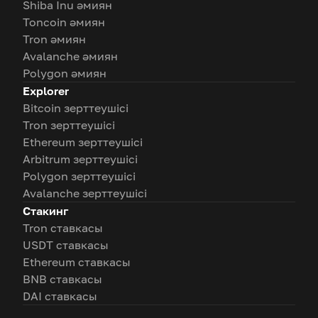
Shiba Inu әмиян
Toncoin әмиян
Tron әмиян
Avalanche әмиян
Polygon әмиян
Explorer
Bitcoin зерттеушісі
Tron зерттеушісі
Ethereum зерттеушісі
Arbitrum зерттеушісі
Polygon зерттеушісі
Avalanche зерттеушісі
Стакинг
Tron ставкасы
USDT ставкасы
Ethereum ставкасы
BNB ставкасы
DAI ставкасы