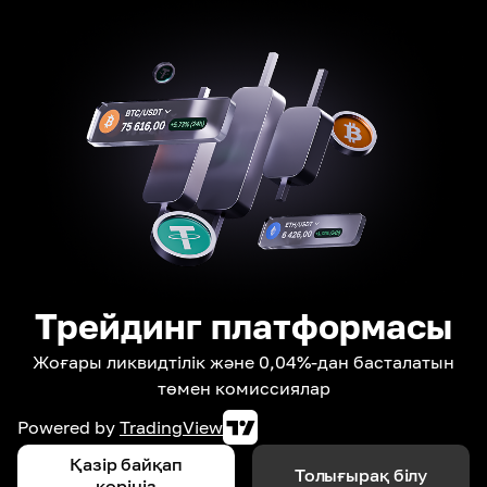
Трейдинг платформасы
Жоғары ликвидтілік және 0,04%-дан басталатын
төмен комиссиялар
Powered by
TradingView
Қазір байқап
Толығырақ білу
көріңіз