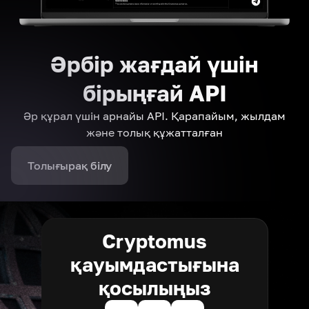
Әрбір жағдай үшін
бірыңғай API
Әр құрал үшін арнайы API. Қарапайым, жылдам
және толық құжатталған
Толығырақ білу
Cryptomus
қауымдастығына
қосылыңыз