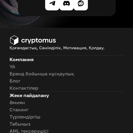
Қоғамдастық, Сенімділік, Мотивация, Қолдау.
Компания
Үй
Бренд бойынша нұсқаулық
Блог
Контактілер
Жеке пайдалану
Әмиян
Стакинг
Түрлендіргіш
Табыңыз
AML тексерушісі