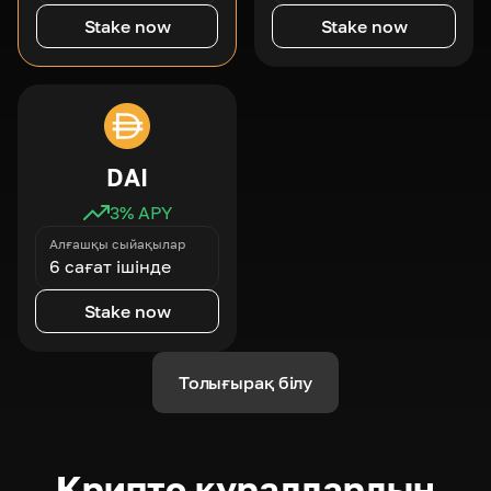
Stake now
Stake now
DAI
3
% APY
Алғашқы сыйақылар
6 сағат ішінде
Stake now
Толығырақ білу
Крипто құралдардың