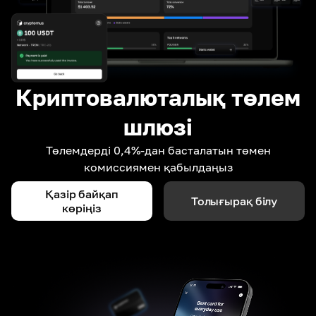
Криптовалюталық төлем
шлюзі
Төлемдерді 0,4%-дан басталатын төмен
комиссиямен қабылдаңыз
Қазір байқап
Толығырақ білу
көріңіз