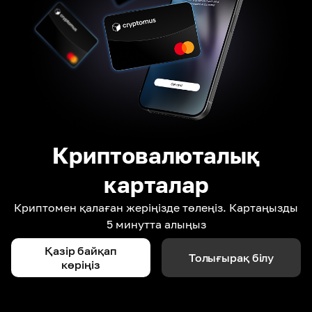
Криптовалюталық
карталар
Криптомен қалаған жеріңізде төлеңіз. Картаңызды
5 минутта алыңыз
Қазір байқап
Толығырақ білу
көріңіз