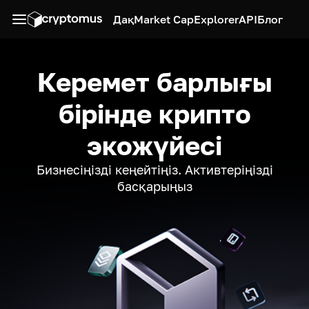
Дақ
Market Cap
Explorer
API
Блог
Керемет барлығы
бірінде крипто
экожүйесі
Бизнесіңізді кеңейтіңіз. Активтеріңізді
басқарыңыз