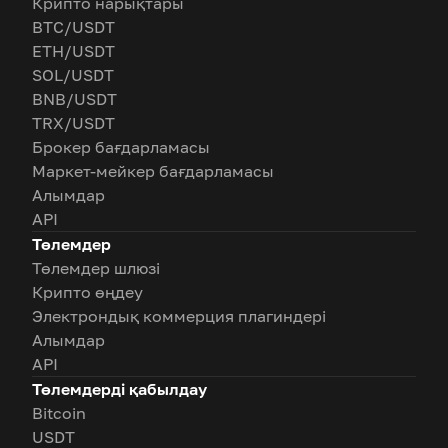
Крипто нарықтары
BTC/USDT
ETH/USDT
SOL/USDT
BNB/USDT
TRX/USDT
Брокер бағдарламасы
Маркет-мейкер бағдарламасы
Алымдар
API
Төлемдер
Төлемдер шлюзі
Крипто өңдеу
Электрондық коммерция плагиндері
Алымдар
API
Төлемдерді қабылдау
Bitcoin
USDT