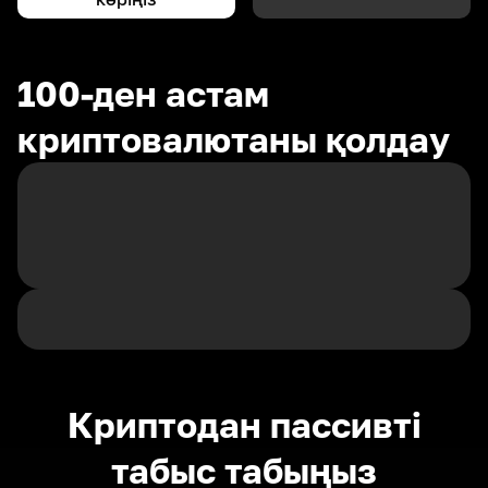
100-ден астам
криптовалютаны қолдау
Криптодан пассивті
табыс табыңыз