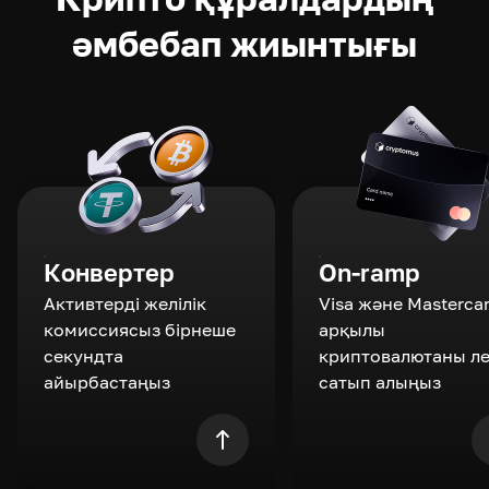
әмбебап жиынтығы
Конвертер
On-ramp
Активтерді желілік
Visa және Masterca
комиссиясыз бірнеше
арқылы
секундта
криптовалютаны л
айырбастаңыз
сатып алыңыз