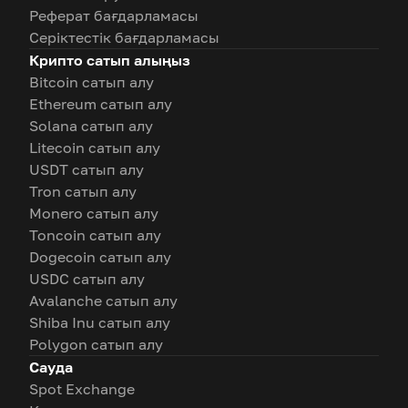
Реферат бағдарламасы
Серіктестік бағдарламасы
Крипто сатып алыңыз
Bitcoin сатып алу
Ethereum сатып алу
Solana сатып алу
Litecoin сатып алу
USDT сатып алу
Tron сатып алу
Monero сатып алу
Toncoin сатып алу
Dogecoin сатып алу
USDC сатып алу
Avalanche сатып алу
Shiba Inu сатып алу
Polygon сатып алу
Сауда
Spot Exchange