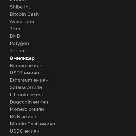
Shiba Inu
Bitcoin Cash
Avalanche
Tron
BNB
Polygon
Toncoin
Әмияндар
Bitcoin әмиян
USDT әмиян
Ethereum әмиян
Solana әмиян
Litecoin әмиян
Dogecoin әмиян
Monero әмиян
BNB әмиян
Bitcoin Cash әмиян
USDC әмиян