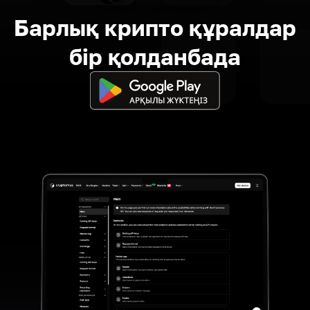
Барлық крипто құралдар
бір қолданбада