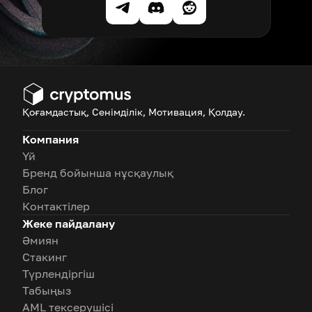
Қоғамдастық, Сенімділік, Мотивация, Қолдау.
Компания
Үй
Бренд бойынша нұсқаулық
Блог
Контактілер
Жеке пайдалану
Әмиян
Стакинг
Түрлендіргіш
Табыңыз
AML тексерушісі