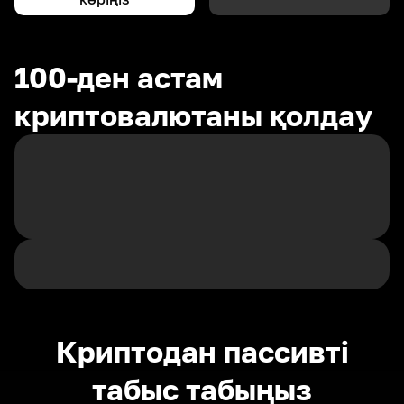
100-ден астам
криптовалютаны қолдау
Криптодан пассивті
табыс табыңыз