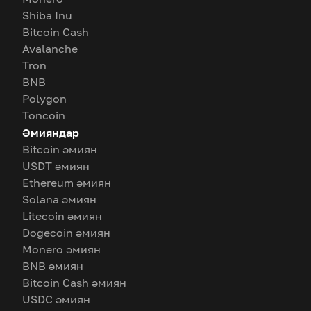
Shiba Inu
Bitcoin Cash
Avalanche
Tron
BNB
Polygon
Toncoin
Әмияндар
Bitcoin әмиян
USDT әмиян
Ethereum әмиян
Solana әмиян
Litecoin әмиян
Dogecoin әмиян
Monero әмиян
BNB әмиян
Bitcoin Cash әмиян
USDC әмиян