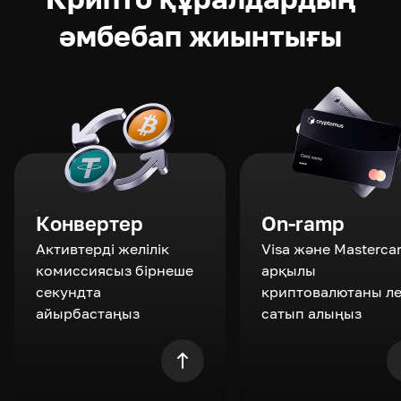
әмбебап жиынтығы
Конвертер
On-ramp
Активтерді желілік
Visa және Masterca
комиссиясыз бірнеше
арқылы
секундта
криптовалютаны л
айырбастаңыз
сатып алыңыз