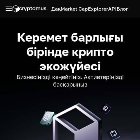
Дақ
Market Cap
Explorer
API
Блог
Керемет барлығы
бірінде крипто
экожүйесі
Бизнесіңізді кеңейтіңіз. Активтеріңізді
басқарыңыз