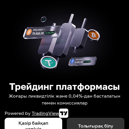
Трейдинг платформасы
Жоғары ликвидтілік және 0,04%-дан басталатын
төмен комиссиялар
Powered by
TradingView
Қазір байқап
Толығырақ білу
көріңіз