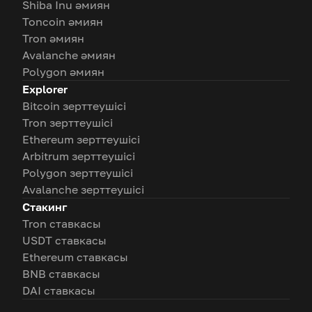
Shiba Inu әмиян
Toncoin әмиян
Tron әмиян
Avalanche әмиян
Polygon әмиян
Explorer
Bitcoin зерттеушісі
Tron зерттеушісі
Ethereum зерттеушісі
Arbitrum зерттеушісі
Polygon зерттеушісі
Avalanche зерттеушісі
Стакинг
Tron ставкасы
USDT ставкасы
Ethereum ставкасы
BNB ставкасы
DAI ставкасы