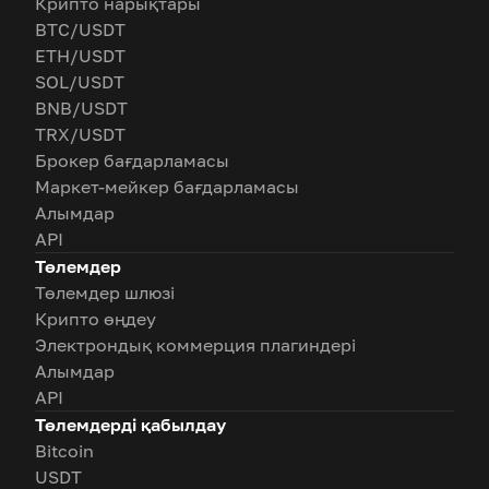
Крипто нарықтары
BTC/USDT
ETH/USDT
SOL/USDT
BNB/USDT
TRX/USDT
Брокер бағдарламасы
Маркет-мейкер бағдарламасы
Алымдар
API
Төлемдер
Төлемдер шлюзі
Крипто өңдеу
Электрондық коммерция плагиндері
Алымдар
API
Төлемдерді қабылдау
Bitcoin
USDT