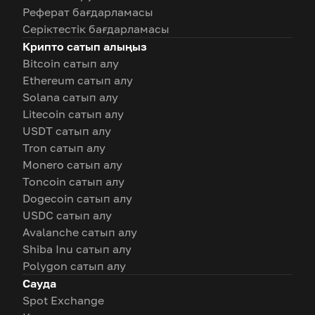
Реферат бағдарламасы
Серіктестік бағдарламасы
Крипто сатып алыңыз
Bitcoin сатып алу
Ethereum сатып алу
Solana сатып алу
Litecoin сатып алу
USDT сатып алу
Tron сатып алу
Monero сатып алу
Toncoin сатып алу
Dogecoin сатып алу
USDC сатып алу
Avalanche сатып алу
Shiba Inu сатып алу
Polygon сатып алу
Сауда
Spot Exchange