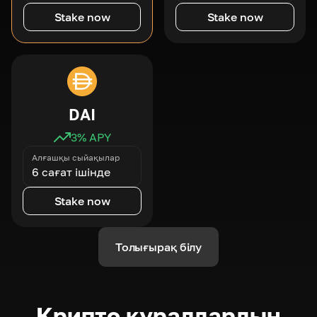
Stake now
Stake now
DAI
3
% APY
Алғашқы сыйақылар
6 сағат ішінде
Stake now
Толығырақ білу
Крипто құралдардың