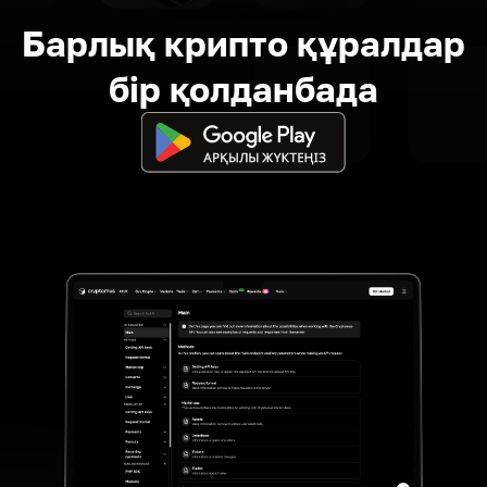
Барлық крипто құралдар
бір қолданбада