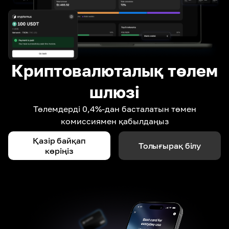
Криптовалюталық төлем
шлюзі
Төлемдерді 0,4%-дан басталатын төмен
комиссиямен қабылдаңыз
Қазір байқап
Толығырақ білу
көріңіз