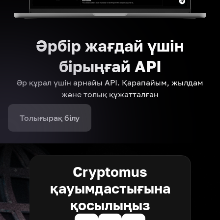
Әрбір жағдай үшін
бірыңғай API
Әр құрал үшін арнайы API. Қарапайым, жылдам
және толық құжатталған
Толығырақ білу
Cryptomus
қауымдастығына
қосылыңыз