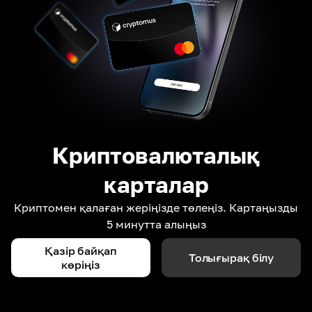
Криптовалюталық
карталар
Криптомен қалаған жеріңізде төлеңіз. Картаңызды
5 минутта алыңыз
Қазір байқап
Толығырақ білу
көріңіз